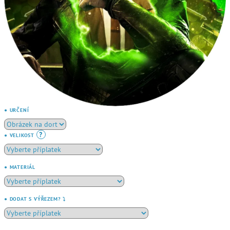
● URČENÍ
?
● VELIKOST
● MATERIÁL
● DODAT S VÝŘEZEM? ⤵️