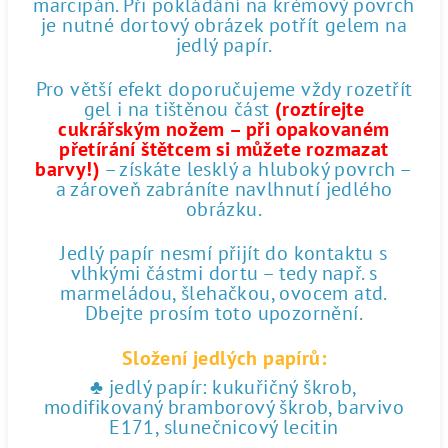
marcipán. Při pokládání na krémový povrch
je nutné dortový obrázek potřít gelem na
jedlý papír.
Pro větší efekt doporučujeme vždy rozetřít
gel i na tištěnou část
(roztírejte
cukrářským nožem – při opakovaném
přetírání štětcem si můžete rozmazat
barvy!)
– získáte lesklý a hluboký povrch –
a zároveň zabráníte navlhnutí jedlého
obrázku.
Jedlý papír nesmí přijít do kontaktu s
vlhkými částmi dortu – tedy např. s
marmeládou, šlehačkou, ovocem atd.
Dbejte prosím toto upozornění.
Složení jedlých papírů:
♣ jedlý papír: kukuřičný škrob,
modifikovaný bramborový škrob, barvivo
E171, slunečnicový lecitin