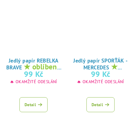
Jedlý papír REBELKA
Jedlý papír SPORŤÁK -
★ oblíbený
★
BRAVE
MERCEDES
tisk na jedlý
oblíbený tisk na
99 Kč
99 Kč
papír
jedlý papír
🔥 OKAMŽITÉ ODESLÁNÍ
🔥 OKAMŽITÉ ODESLÁNÍ
Detail
Detail