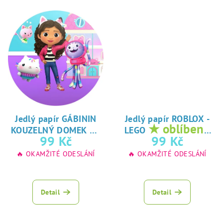
Jedlý papír GÁBININ
Jedlý papír ROBLOX -
★
★ oblíbený
KOUZELNÝ DOMEK
LEGO
oblíbený tisk na
tisk na jedlý
99 Kč
99 Kč
jedlý papír
papír
🔥 OKAMŽITÉ ODESLÁNÍ
🔥 OKAMŽITÉ ODESLÁNÍ
Detail
Detail