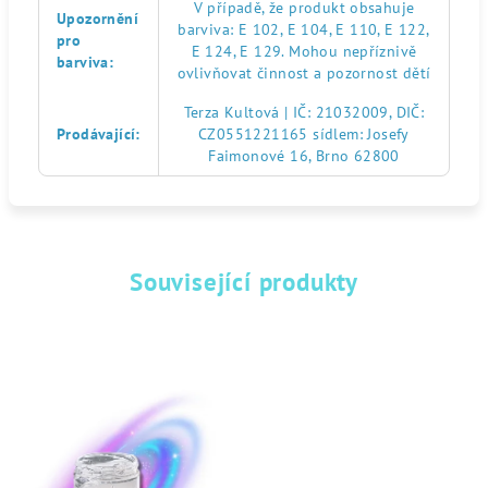
V případě, že produkt obsahuje
Upozornění
barviva: E 102, E 104, E 110, E 122,
pro
E 124, E 129. Mohou nepříznivě
barviva
:
ovlivňovat činnost a pozornost dětí
Terza Kultová | IČ: 21032009, DIČ:
Prodávající
:
CZ0551221165 sídlem: Josefy
Faimonové 16, Brno 62800
Související produkty