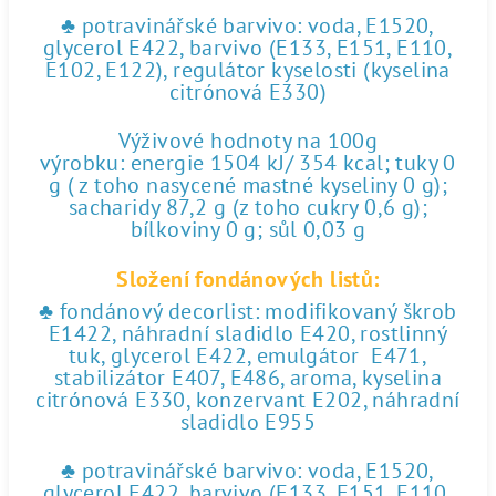
♣ potravinářské barvivo: voda, E1520,
glycerol E422, barvivo (E133, E151, E110,
E102, E122), regulátor kyselosti (kyselina
citrónová E330)
Výživové hodnoty na 100g
výrobku: energie 1504 kJ/ 354 kcal; tuky 0
g ( z toho nasycené mastné kyseliny 0 g);
sacharidy 87,2 g (z toho cukry 0,6 g);
bílkoviny 0 g; sůl 0,03 g
Složení fondánových listů:
♣ fondánový decorlist: modifikovaný škrob
E1422, náhradní sladidlo E420, rostlinný
tuk, glycerol E422, emulgátor E471,
stabilizátor E407, E486, aroma, kyselina
citrónová E330, konzervant E202, náhradní
sladidlo E955
♣ potravinářské barvivo: voda, E1520,
glycerol E422, barvivo (E133, E151, E110,