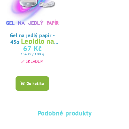
Gel na jedlý papír -
Lepidlo na
45g
jedlý papír
67 Kč
Měrná
134 Kč / 100 g
cena:
✅ SKLADEM
Průměrné
hodnocení
produktu
Do košíku
je
5,0
z
5
hvězdiček.
Podobné produkty