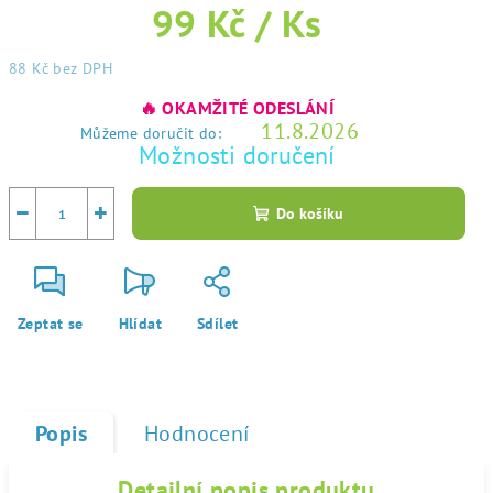
99 Kč
/ Ks
88 Kč
bez DPH
Měrná
🔥 OKAMŽITÉ ODESLÁNÍ
cena:
11.8.2026
Můžeme doručit do:
Možnosti doručení
−
+
Do košíku
Zeptat se
Hlídat
Sdílet
Popis
Hodnocení
Detailní popis produktu