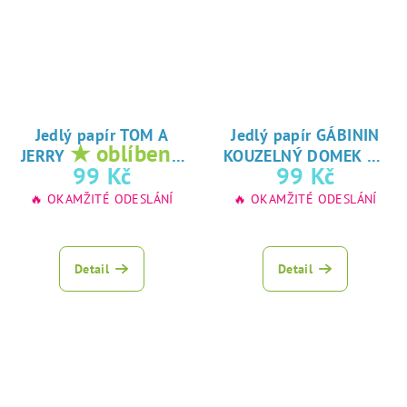
Jedlý papír TOM A
Jedlý papír GÁBININ
★ oblíbený
★
JERRY
KOUZELNÝ DOMEK
tisk na jedlý
oblíbený tisk na
99 Kč
99 Kč
papír
jedlý papír
🔥 OKAMŽITÉ ODESLÁNÍ
🔥 OKAMŽITÉ ODESLÁNÍ
Detail
Detail