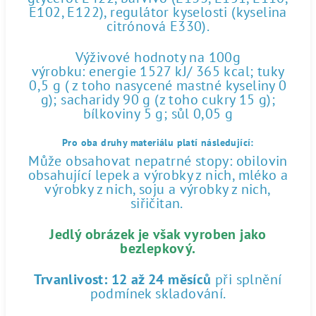
E102, E122), regulátor kyselosti (kyselina
citrónová E330).
Výživové hodnoty na 100g
výrobku: energie 1527 kJ/ 365 kcal; tuky
0,5 g ( z toho nasycené mastné kyseliny 0
g); sacharidy 90 g (z toho cukry 15 g);
bílkoviny 5 g; sůl 0,05 g
Pro oba druhy materiálu platí následující:
Může obsahovat nepatrné stopy: obilovin
obsahující lepek a výrobky z nich, mléko a
výrobky z nich, soju a výrobky z nich,
siřičitan.
Jedlý obrázek je však vyroben jako
bezlepkový.
Trvanlivost:
12 až 24 měsíců
při splnění
podmínek skladování.