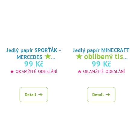
Jedlý papír SPORŤÁK -
Jedlý papír MINECRAFT
★
★ oblíbený tisk
MERCEDES
oblíbený tisk na
na jedlý papír
99 Kč
99 Kč
jedlý papír
🔥 OKAMŽITÉ ODESLÁNÍ
🔥 OKAMŽITÉ ODESLÁNÍ
Detail
Detail