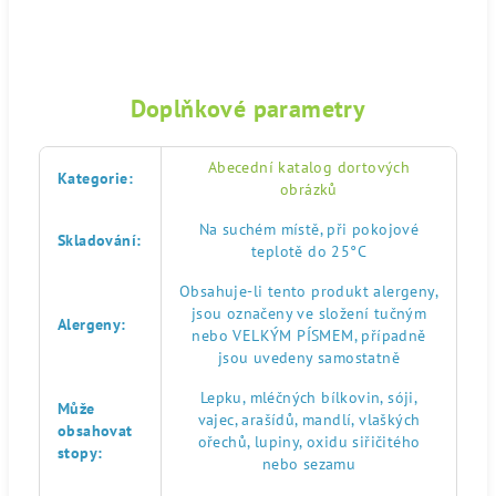
Doplňkové parametry
Abecední katalog dortových
Kategorie
:
obrázků
Na suchém místě, při pokojové
Skladování
:
teplotě do 25°C
Obsahuje-li tento produkt alergeny,
jsou označeny ve složení tučným
Alergeny
:
nebo VELKÝM PÍSMEM, případně
jsou uvedeny samostatně
Lepku, mléčných bílkovin, sóji,
Může
vajec, arašídů, mandlí, vlaškých
obsahovat
ořechů, lupiny, oxidu siřičitého
stopy
:
nebo sezamu