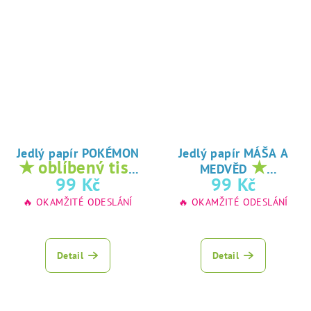
Jedlý papír POKÉMON
Jedlý papír MÁŠA A
★ oblíbený tisk
★
MEDVĚD
na jedlý papír
oblíbený tisk na
99 Kč
99 Kč
jedlý papír
🔥 OKAMŽITÉ ODESLÁNÍ
🔥 OKAMŽITÉ ODESLÁNÍ
Detail
Detail