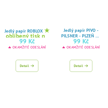
★
Jedlý papír PIVO -
Jedlý papír ROBLOX
★
oblíbený tisk na
PILSNER - PLZEŇ
oblíbený tisk na
99 Kč
99 Kč
jedlý papír
jedlý papír
🔥 OKAMŽITÉ ODESLÁNÍ
🔥 OKAMŽITÉ ODESLÁNÍ
Detail
Detail