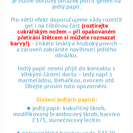
je nutné dortový obrázek potřít gelem na
jedlý papír.
Pro větší efekt doporučujeme vždy rozetřít
gel i na tištěnou část
(roztírejte
cukrářským nožem – při opakovaném
přetírání štětcem si můžete rozmazat
barvy!)
– získáte lesklý a hluboký povrch –
a zároveň zabráníte navlhnutí jedlého
obrázku.
Jedlý papír nesmí přijít do kontaktu s
vlhkými částmi dortu – tedy např. s
marmeládou, šlehačkou, ovocem atd.
Dbejte prosím toto upozornění.
Složení jedlých papírů:
♣ jedlý papír: kukuřičný škrob,
modifikovaný bramborový škrob, barvivo
E171, slunečnicový lecitin