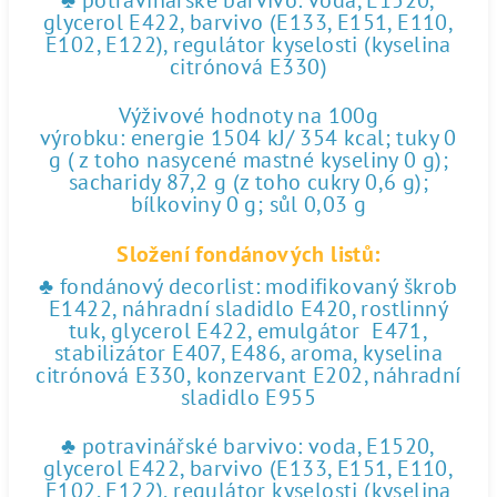
♣ potravinářské barvivo: voda, E1520,
glycerol E422, barvivo (E133, E151, E110,
E102, E122), regulátor kyselosti (kyselina
citrónová E330)
Výživové hodnoty na 100g
výrobku: energie 1504 kJ/ 354 kcal; tuky 0
g ( z toho nasycené mastné kyseliny 0 g);
sacharidy 87,2 g (z toho cukry 0,6 g);
bílkoviny 0 g; sůl 0,03 g
Složení fondánových listů:
♣ fondánový decorlist: modifikovaný škrob
E1422, náhradní sladidlo E420, rostlinný
tuk, glycerol E422, emulgátor E471,
stabilizátor E407, E486, aroma, kyselina
citrónová E330, konzervant E202, náhradní
sladidlo E955
♣ potravinářské barvivo: voda, E1520,
glycerol E422, barvivo (E133, E151, E110,
E102, E122), regulátor kyselosti (kyselina