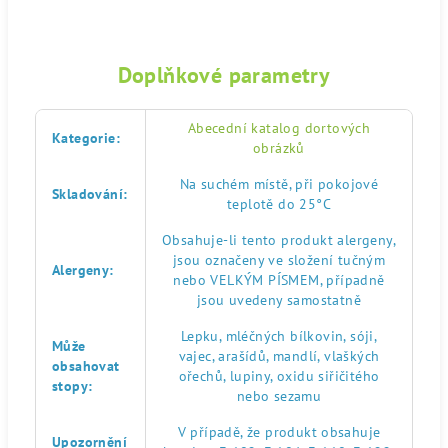
Doplňkové parametry
Abecední katalog dortových
Kategorie
:
obrázků
Na suchém místě, při pokojové
Skladování
:
teplotě do 25°C
Obsahuje-li tento produkt alergeny,
jsou označeny ve složení tučným
Alergeny
:
nebo VELKÝM PÍSMEM, případně
jsou uvedeny samostatně
Lepku, mléčných bílkovin, sóji,
Může
vajec, arašídů, mandlí, vlaškých
obsahovat
ořechů, lupiny, oxidu siřičitého
stopy
:
nebo sezamu
V případě, že produkt obsahuje
Upozornění