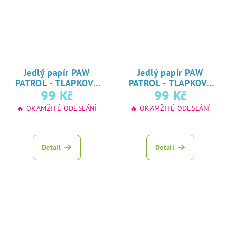
Jedlý papír PAW
Jedlý papír PAW
PATROL - TLAPKOVÁ
PATROL - TLAPKOVÁ
★
★
99 Kč
99 Kč
PATROLA
PATROLA
oblíbený tisk na
oblíbený tisk na
🔥 OKAMŽITÉ ODESLÁNÍ
🔥 OKAMŽITÉ ODESLÁNÍ
jedlý papír
jedlý papír
Detail
Detail