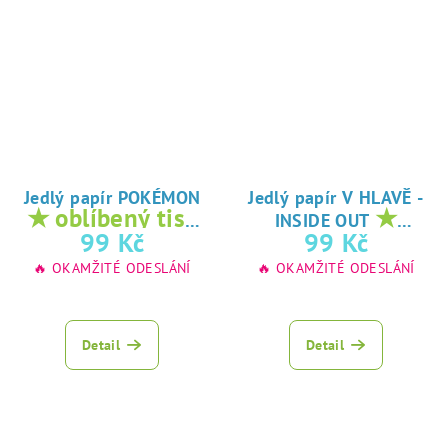
Jedlý papír POKÉMON
Jedlý papír V HLAVĚ -
★ oblíbený tisk
★
INSIDE OUT
na jedlý papír
oblíbený tisk na
99 Kč
99 Kč
jedlý papír
🔥 OKAMŽITÉ ODESLÁNÍ
🔥 OKAMŽITÉ ODESLÁNÍ
Detail
Detail