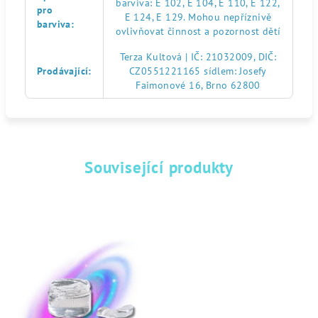
barviva: E 102, E 104, E 110, E 122,
pro
E 124, E 129. Mohou nepříznivě
barviva
:
ovlivňovat činnost a pozornost dětí
Terza Kultová | IČ: 21032009, DIČ:
Prodávající
:
CZ0551221165 sídlem: Josefy
Faimonové 16, Brno 62800
Související produkty