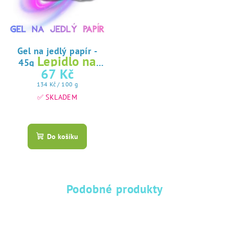
Gel na jedlý papír -
Lepidlo na
45g
jedlý papír
67 Kč
Měrná
134 Kč / 100 g
cena:
✅ SKLADEM
Průměrné
hodnocení
produktu
Do košíku
je
5,0
z
5
hvězdiček.
Podobné produkty