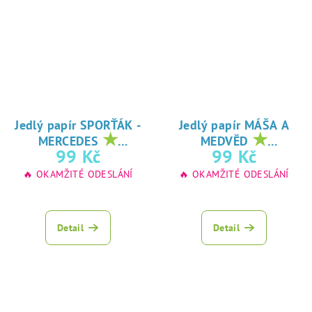
Jedlý papír SPORŤÁK -
Jedlý papír MÁŠA A
★
★
MERCEDES
MEDVĚD
oblíbený tisk na
oblíbený tisk na
99 Kč
99 Kč
jedlý papír
jedlý papír
🔥 OKAMŽITÉ ODESLÁNÍ
🔥 OKAMŽITÉ ODESLÁNÍ
Detail
Detail