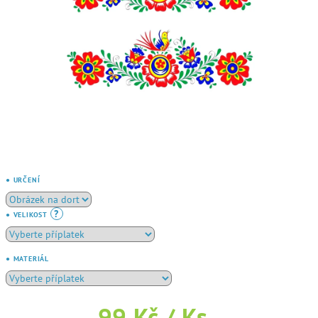
● URČENÍ
?
● VELIKOST
● MATERIÁL
99 Kč
/ Ks