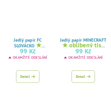
Jedlý papír FC
Jedlý papír MINECRAFT
★
★ oblíbený tisk
SLOVÁCKO
oblíbený tisk na
na jedlý papír
99 Kč
99 Kč
jedlý papír
🔥 OKAMŽITÉ ODESLÁNÍ
🔥 OKAMŽITÉ ODESLÁNÍ
Detail
Detail