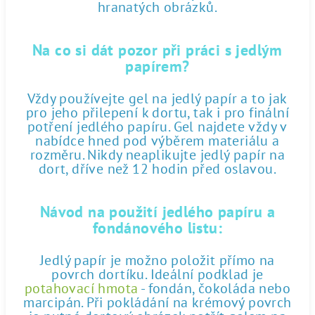
hranatých obrázků.
Na co si dát pozor při práci s jedlým
papírem?
Vždy používejte gel na jedlý papír a to jak
pro jeho přilepení k dortu, tak i pro finální
potření jedlého papíru. Gel najdete vždy v
nabídce hned pod výběrem materiálu a
rozměru. Nikdy neaplikujte jedlý papír na
dort, dříve než 12 hodin před oslavou.
Návod na použití jedlého papíru a
fondánového listu:
Jedlý papír je možno položit přímo na
povrch dortíku. Ideální podklad je
potahovací hmota
- fondán, čokoláda nebo
marcipán. Při pokládání na krémový povrch