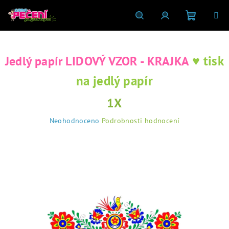
Přejít
na
obsah
Nákupní
Hledat
Přihlášení
♥ tisk
Jedlý papír LIDOVÝ VZOR - KRAJKA
košík
na jedlý papír
1X
Průměrné
Neohodnoceno
Podrobnosti hodnocení
hodnocení
produktu
je
0,0
z
5
hvězdiček.