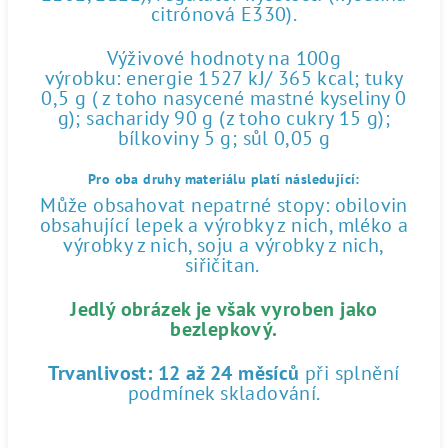
citrónová E330).
Výživové hodnoty na 100g
výrobku: energie 1527 kJ/ 365 kcal; tuky
0,5 g ( z toho nasycené mastné kyseliny 0
g); sacharidy 90 g (z toho cukry 15 g);
bílkoviny 5 g; sůl 0,05 g
Pro oba druhy materiálu platí následující:
Může obsahovat nepatrné stopy: obilovin
obsahující lepek a výrobky z nich, mléko a
výrobky z nich, soju a výrobky z nich,
siřičitan.
Jedlý obrázek je však vyroben jako
bezlepkový.
Trvanlivost:
12 až 24 měsíců
při splnění
podmínek skladování.