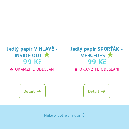
Jedlý papír V HLAVĚ -
Jedlý papír SPORŤÁK -
★
★
INSIDE OUT
MERCEDES
oblíbený tisk na
oblíbený tisk na
99 Kč
99 Kč
jedlý papír
jedlý papír
🔥 OKAMŽITÉ ODESLÁNÍ
🔥 OKAMŽITÉ ODESLÁNÍ
Detail
Detail
Z
Nákup potravin domů
á
p