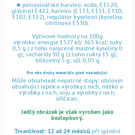
♣ potravinářské barvivo: voda, E1520,
glycerol E422, barvivo (E133, E151, E110,
E102, E122), regulátor kyselosti (kyselina
citrónová E330).
Výživové hodnoty na 100g
výrobku: energie 1527 kJ/ 365 kcal; tuky
0,5 g ( z toho nasycené mastné kyseliny 0
g); sacharidy 90 g (z toho cukry 15 g);
bílkoviny 5 g; sůl 0,05 g
Pro oba druhy materiálu platí následující:
Může obsahovat nepatrné stopy: obilovin
obsahující lepek a výrobky z nich, mléko a
výrobky z nich, soju a výrobky z nich,
siřičitan.
Jedlý obrázek je však vyroben jako
bezlepkový.
Trvanlivost:
12 až 24 měsíců
při splnění