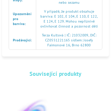
stopy
:
nebo sezamu
V případě, že produkt obsahuje
Upozornění
barviva: E 102, E 104, E 110, E 122,
pro
E 124, E 129. Mohou nepříznivě
barviva
:
ovlivňovat činnost a pozornost dětí
Terza Kultová | IČ: 21032009, DIČ:
Prodávající
:
CZ0551221165 sídlem: Josefy
Faimonové 16, Brno 62800
Související produkty