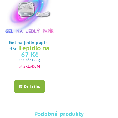
Gel na jedlý papír -
Lepidlo na
45g
jedlý papír
67 Kč
Měrná
134 Kč / 100 g
cena:
✅ SKLADEM
Průměrné
hodnocení
produktu
Do košíku
je
5,0
z
5
hvězdiček.
Podobné produkty