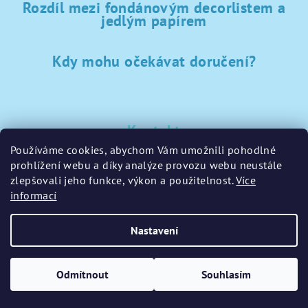
Rozdíl mezi fondánovým decorlistem a
jedlým papírem
Kdy mohu očekávat doručení?
Kontakt
Používáme cookies, abychom Vám umožnili pohodlné
sklad
@
sladke-potreby.cz
prohlížení webu a díky analýze provozu webu neustále
+420 797728283
zlepšovali jeho funkce, výkon a použitelnost.
Více
informací
Nastavení
Copyright 2026
GamaPečení.cz
. Všechna práva vyhrazena.
Upravit nastavení cookies
Odmítnout
Souhlasím
Vytvořil Shoptet