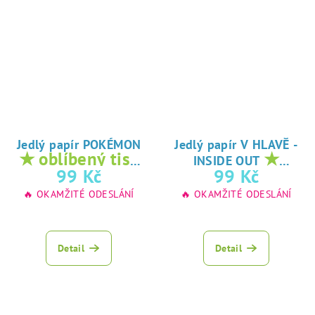
Jedlý papír POKÉMON
Jedlý papír V HLAVĚ -
★ oblíbený tisk
★
INSIDE OUT
na jedlý papír
oblíbený tisk na
99 Kč
99 Kč
jedlý papír
🔥 OKAMŽITÉ ODESLÁNÍ
🔥 OKAMŽITÉ ODESLÁNÍ
Detail
Detail