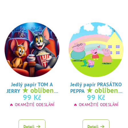
Jedlý papír TOM A
Jedlý papír PRASÁTKO
★ oblíbený
★ oblíbený
JERRY
PEPPA
tisk na jedlý
tisk na jedlý
99 Kč
99 Kč
papír
papír
🔥 OKAMŽITÉ ODESLÁNÍ
🔥 OKAMŽITÉ ODESLÁNÍ
Detail
Detail