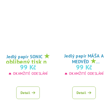
★
Jedlý papír MÁŠA A
Jedlý papír SONIC
★
oblíbený tisk na
MEDVĚD
oblíbený tisk na
99 Kč
99 Kč
jedlý papír
jedlý papír
🔥 OKAMŽITÉ ODESLÁNÍ
🔥 OKAMŽITÉ ODESLÁNÍ
Detail
Detail