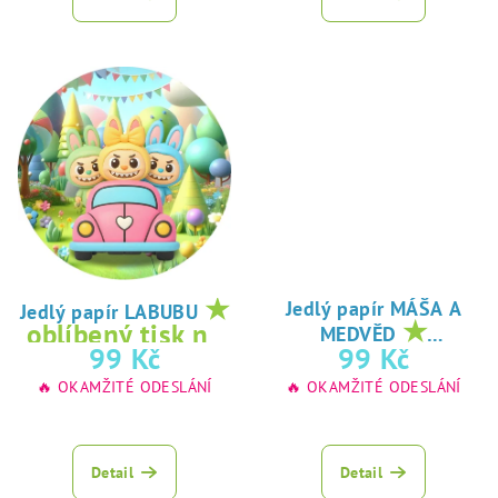
★
Jedlý papír MÁŠA A
Jedlý papír LABUBU
★
oblíbený tisk na
MEDVĚD
oblíbený tisk na
99 Kč
99 Kč
jedlý papír
jedlý papír
🔥 OKAMŽITÉ ODESLÁNÍ
🔥 OKAMŽITÉ ODESLÁNÍ
Detail
Detail