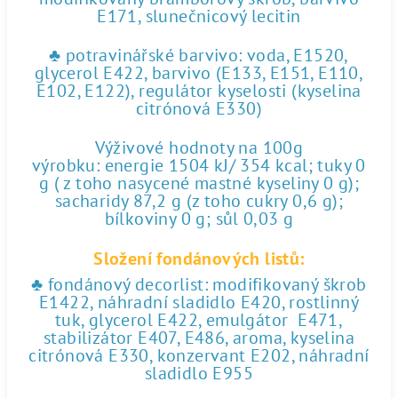
E171, slunečnicový lecitin
♣ potravinářské barvivo: voda, E1520,
glycerol E422, barvivo (E133, E151, E110,
E102, E122), regulátor kyselosti (kyselina
citrónová E330)
Výživové hodnoty na 100g
výrobku: energie 1504 kJ/ 354 kcal; tuky 0
g ( z toho nasycené mastné kyseliny 0 g);
sacharidy 87,2 g (z toho cukry 0,6 g);
bílkoviny 0 g; sůl 0,03 g
Složení fondánových listů:
♣ fondánový decorlist: modifikovaný škrob
E1422, náhradní sladidlo E420, rostlinný
tuk, glycerol E422, emulgátor E471,
stabilizátor E407, E486, aroma, kyselina
citrónová E330, konzervant E202, náhradní
sladidlo E955