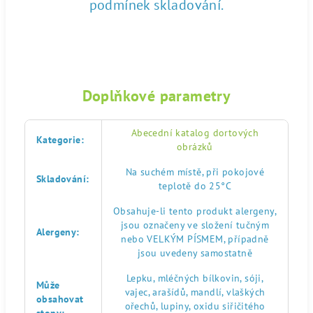
podmínek skladování.
Doplňkové parametry
Abecední katalog dortových
Kategorie
:
obrázků
Na suchém místě, při pokojové
Skladování
:
teplotě do 25°C
Obsahuje-li tento produkt alergeny,
jsou označeny ve složení tučným
Alergeny
:
nebo VELKÝM PÍSMEM, případně
jsou uvedeny samostatně
Lepku, mléčných bílkovin, sóji,
Může
vajec, arašídů, mandlí, vlaškých
obsahovat
ořechů, lupiny, oxidu siřičitého