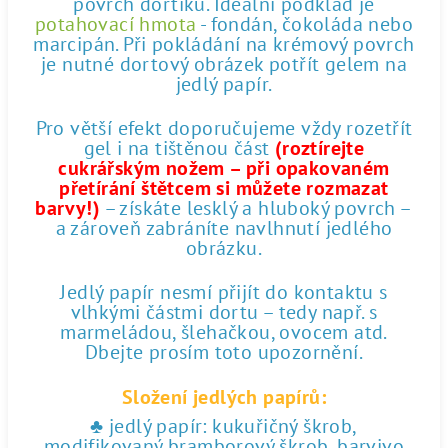
povrch dortíku. Ideální podklad je
potahovací hmota
- fondán, čokoláda nebo
marcipán. Při pokládání na krémový povrch
je nutné dortový obrázek potřít gelem na
jedlý papír.
Pro větší efekt doporučujeme vždy rozetřít
gel i na tištěnou část
(roztírejte
cukrářským nožem – při opakovaném
přetírání štětcem si můžete rozmazat
barvy!)
– získáte lesklý a hluboký povrch –
a zároveň zabráníte navlhnutí jedlého
obrázku.
Jedlý papír nesmí přijít do kontaktu s
vlhkými částmi dortu – tedy např. s
marmeládou, šlehačkou, ovocem atd.
Dbejte prosím toto upozornění.
Složení jedlých papírů:
♣ jedlý papír: kukuřičný škrob,
modifikovaný bramborový škrob, barvivo