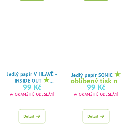
★
Jedlý papír V HLAVĚ -
Jedlý papír SONIC
★
oblíbený tisk na
INSIDE OUT
oblíbený tisk na
99 Kč
99 Kč
jedlý papír
jedlý papír
🔥 OKAMŽITÉ ODESLÁNÍ
🔥 OKAMŽITÉ ODESLÁNÍ
Detail
Detail