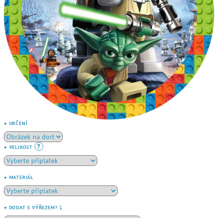
● URČENÍ
?
● VELIKOST
● MATERIÁL
● DODAT S VÝŘEZEM? ⤵️