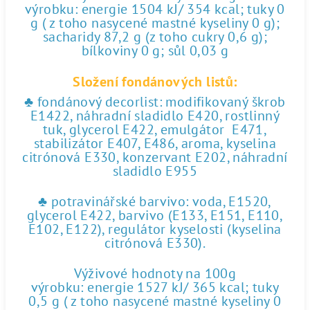
výrobku: energie 1504 kJ/ 354 kcal; tuky 0
g ( z toho nasycené mastné kyseliny 0 g);
sacharidy 87,2 g (z toho cukry 0,6 g);
bílkoviny 0 g; sůl 0,03 g
Složení fondánových listů:
♣ fondánový decorlist: modifikovaný škrob
E1422, náhradní sladidlo E420, rostlinný
tuk, glycerol E422, emulgátor E471,
stabilizátor E407, E486, aroma, kyselina
citrónová E330, konzervant E202, náhradní
sladidlo E955
♣ potravinářské barvivo: voda, E1520,
glycerol E422, barvivo (E133, E151, E110,
E102, E122), regulátor kyselosti (kyselina
citrónová E330).
Výživové hodnoty na 100g
výrobku: energie 1527 kJ/ 365 kcal; tuky
0,5 g ( z toho nasycené mastné kyseliny 0