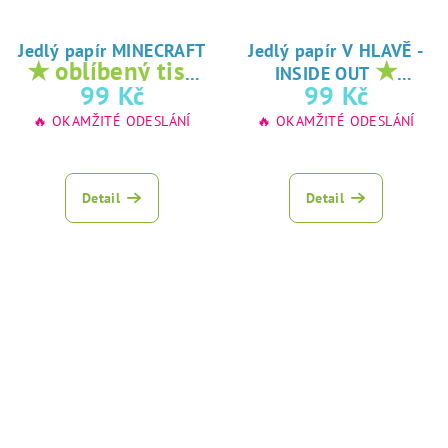
Jedlý papír MINECRAFT
Jedlý papír V HLAVĚ -
★ oblíbený tisk
★
INSIDE OUT
na jedlý papír
oblíbený tisk na
99 Kč
99 Kč
jedlý papír
🔥 OKAMŽITÉ ODESLÁNÍ
🔥 OKAMŽITÉ ODESLÁNÍ
Detail
Detail