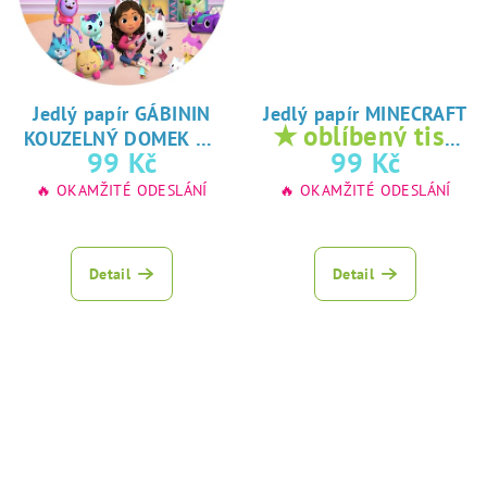
Jedlý papír GÁBININ
Jedlý papír MINECRAFT
★
★ oblíbený tisk
KOUZELNÝ DOMEK
oblíbený tisk na
na jedlý papír
99 Kč
99 Kč
jedlý papír
🔥 OKAMŽITÉ ODESLÁNÍ
🔥 OKAMŽITÉ ODESLÁNÍ
Detail
Detail