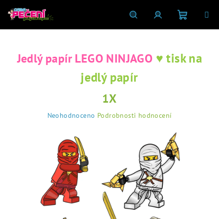
Přejít
na
obsah
Nákupní
Hledat
Přihlášení
♥ tisk na
Jedlý papír LEGO NINJAGO
košík
jedlý papír
1X
Průměrné
Neohodnoceno
Podrobnosti hodnocení
hodnocení
produktu
je
0,0
z
5
hvězdiček.