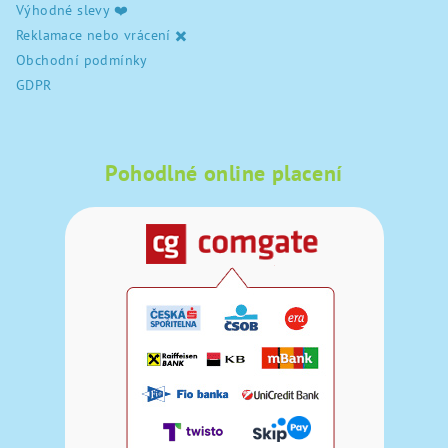
Výhodné slevy ❤️
Reklamace nebo vrácení ✖️
Obchodní podmínky
GDPR
Pohodlné online placení