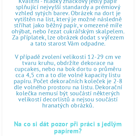
Kvalitní - hladký značkový jedlý papír
splňující nejvyšší standardy a prémiový
vzhled sytých barev. Obrázek na dort je
vytištěn na list, který je možné následně
stříhat jako běžný papír, v omezené míře
ohýbat, nebo řezat cukrářským skalpelem.
Za příplatek, lze obrázek dodat s výřezem
a tato starost Vám odpadne.
V případě zvolení velikosti 12-29 cm ve
tvaru kruhu, obdržíte dekorace na
cupcakes, nebo na bok dortu o průměru
cca 4,5 cm a to dle volné kapacity listu
papíru. Počet dekoračních koleček je 2-8
dle volného prostoru na listu. Dekorační
kolečka nemusí být součástí některých
velikostí decorlistů a nejsou součástí
hranatých obrázků.
Na co si dát pozor při práci s jedlým
papírem?