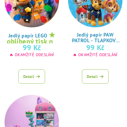
★
Jedlý papír PAW
Jedlý papír LEGO
oblíbený tisk na
PATROL - TLAPKOVÁ
★
99 Kč
99 Kč
jedlý papír
PATROLA
oblíbený tisk na
🔥 OKAMŽITÉ ODESLÁNÍ
🔥 OKAMŽITÉ ODESLÁNÍ
jedlý papír
Detail
Detail