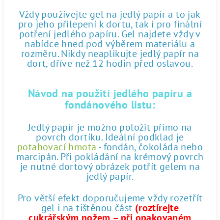
Vždy používejte gel na jedlý papír a to jak
pro jeho přilepení k dortu, tak i pro finální
potření jedlého papíru. Gel najdete vždy v
nabídce hned pod výběrem materiálu a
rozměru. Nikdy neaplikujte jedlý papír na
dort, dříve než 12 hodin před oslavou.
Návod na použití jedlého papíru a
fondánového listu:
Jedlý papír je možno položit přímo na
povrch dortíku. Ideální podklad je
potahovací hmota
- fondán, čokoláda nebo
marcipán. Při pokládání na krémový povrch
je nutné dortový obrázek potřít gelem na
jedlý papír.
Pro větší efekt doporučujeme vždy rozetřít
gel i na tištěnou část
(roztírejte
cukrářským nožem – při opakovaném