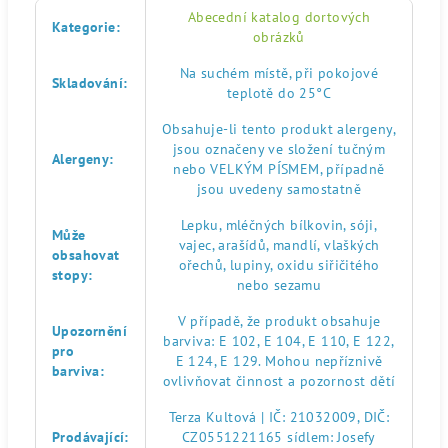
Abecední katalog dortových
Kategorie
:
obrázků
Na suchém místě, při pokojové
Skladování
:
teplotě do 25°C
Obsahuje-li tento produkt alergeny,
jsou označeny ve složení tučným
Alergeny
:
nebo VELKÝM PÍSMEM, případně
jsou uvedeny samostatně
Lepku, mléčných bílkovin, sóji,
Může
vajec, arašídů, mandlí, vlaškých
obsahovat
ořechů, lupiny, oxidu siřičitého
stopy
:
nebo sezamu
V případě, že produkt obsahuje
Upozornění
barviva: E 102, E 104, E 110, E 122,
pro
E 124, E 129. Mohou nepříznivě
barviva
:
ovlivňovat činnost a pozornost dětí
Terza Kultová | IČ: 21032009, DIČ:
Prodávající
:
CZ0551221165 sídlem: Josefy