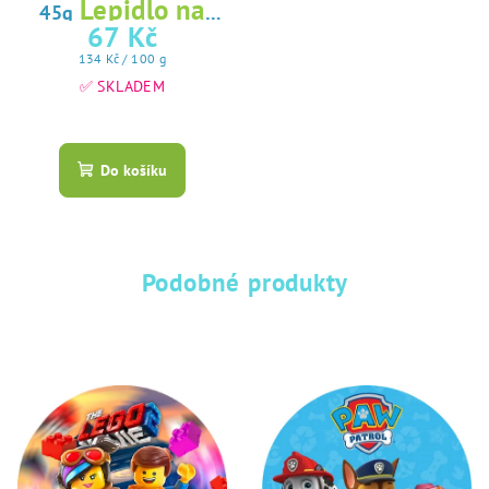
Lepidlo na
45g
jedlý papír
67 Kč
Měrná
134 Kč / 100 g
cena:
✅ SKLADEM
Průměrné
hodnocení
produktu
Do košíku
je
5,0
z
5
hvězdiček.
Podobné produkty