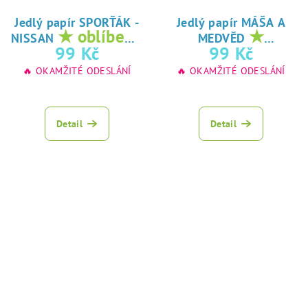
Jedlý papír SPORŤÁK -
Jedlý papír MÁŠA A
★ oblíbený
★
NISSAN
MEDVĚD
tisk na jedlý
oblíbený tisk na
99 Kč
99 Kč
papír
jedlý papír
🔥 OKAMŽITÉ ODESLÁNÍ
🔥 OKAMŽITÉ ODESLÁNÍ
Detail
Detail