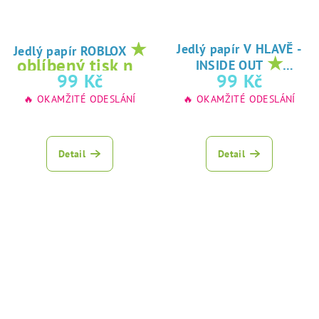
★
Jedlý papír V HLAVĚ -
Jedlý papír ROBLOX
★
oblíbený tisk na
INSIDE OUT
oblíbený tisk na
99 Kč
99 Kč
jedlý papír
jedlý papír
🔥 OKAMŽITÉ ODESLÁNÍ
🔥 OKAMŽITÉ ODESLÁNÍ
Detail
Detail