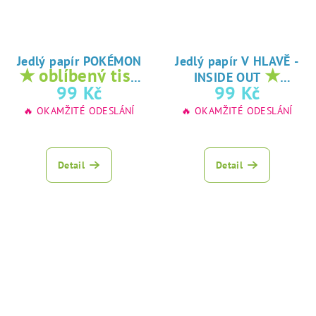
Jedlý papír POKÉMON
Jedlý papír V HLAVĚ -
★ oblíbený tisk
★
INSIDE OUT
na jedlý papír
oblíbený tisk na
99 Kč
99 Kč
jedlý papír
🔥 OKAMŽITÉ ODESLÁNÍ
🔥 OKAMŽITÉ ODESLÁNÍ
Detail
Detail