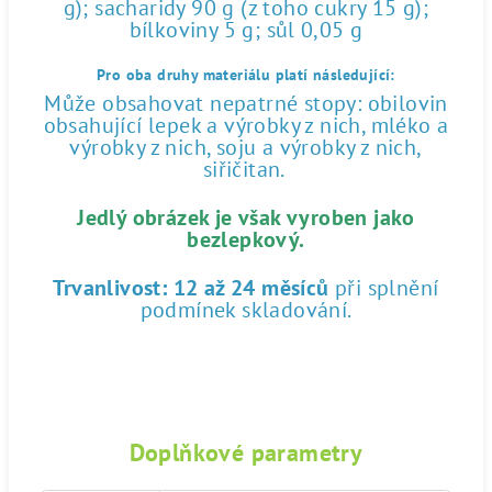
g); sacharidy 90 g (z toho cukry 15 g);
bílkoviny 5 g; sůl 0,05 g
Pro oba druhy materiálu platí následující:
Může obsahovat nepatrné stopy: obilovin
obsahující lepek a výrobky z nich, mléko a
výrobky z nich, soju a výrobky z nich,
siřičitan.
Jedlý obrázek je však vyroben jako
bezlepkový.
Trvanlivost:
12 až 24 měsíců
při splnění
podmínek skladování.
Doplňkové parametry