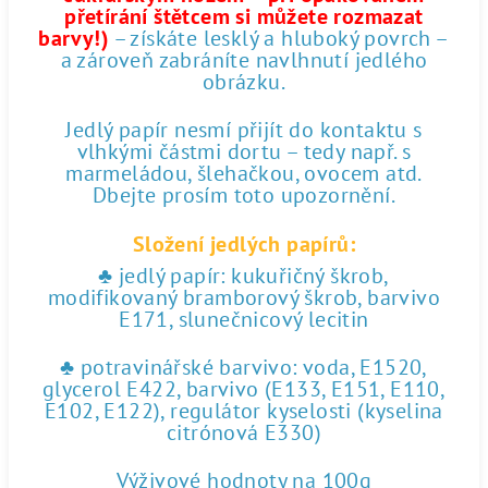
přetírání štětcem si můžete rozmazat
barvy!)
– získáte lesklý a hluboký povrch –
a zároveň zabráníte navlhnutí jedlého
obrázku.
Jedlý papír nesmí přijít do kontaktu s
vlhkými částmi dortu – tedy např. s
marmeládou, šlehačkou, ovocem atd.
Dbejte prosím toto upozornění.
Složení jedlých papírů:
♣ jedlý papír: kukuřičný škrob,
modifikovaný bramborový škrob, barvivo
E171, slunečnicový lecitin
♣ potravinářské barvivo: voda, E1520,
glycerol E422, barvivo (E133, E151, E110,
E102, E122), regulátor kyselosti (kyselina
citrónová E330)
Výživové hodnoty na 100g