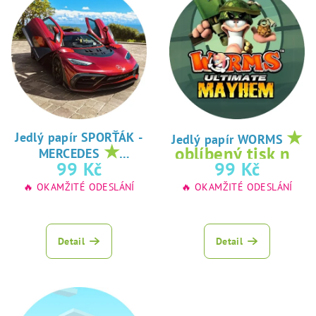
★
Jedlý papír SPORŤÁK -
Jedlý papír WORMS
★
oblíbený tisk na
MERCEDES
oblíbený tisk na
99 Kč
99 Kč
jedlý papír
jedlý papír
🔥 OKAMŽITÉ ODESLÁNÍ
🔥 OKAMŽITÉ ODESLÁNÍ
Detail
Detail