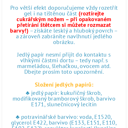
Pro větší efekt doporučujeme vždy rozetřít
gel i na tištěnou část
(roztírejte
cukrářským nožem – při opakovaném
přetírání štětcem si můžete rozmazat
barvy!)
– získáte lesklý a hluboký povrch –
a zároveň zabráníte navlhnutí jedlého
obrázku.
Jedlý papír nesmí přijít do kontaktu s
vlhkými částmi dortu – tedy např. s
marmeládou, šlehačkou, ovocem atd.
Dbejte prosím toto upozornění.
Složení jedlých papírů:
♣ jedlý papír: kukuřičný škrob,
modifikovaný bramborový škrob, barvivo
E171, slunečnicový lecitin
♣ potravinářské barvivo: voda, E1520,
glycerol E422, barvivo (E133, E151, E110,