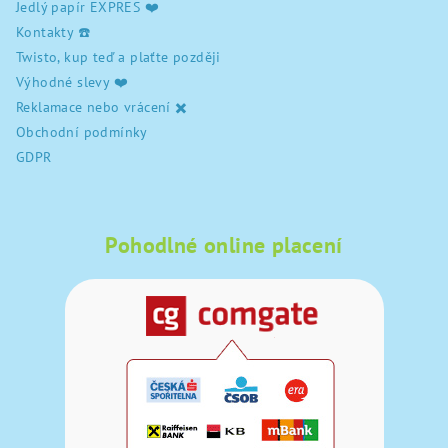
Jedlý papír EXPRES ❤️
Kontakty ☎️
Twisto, kup teď a plaťte později
Výhodné slevy ❤️
Reklamace nebo vrácení ✖️
Obchodní podmínky
GDPR
Pohodlné online placení