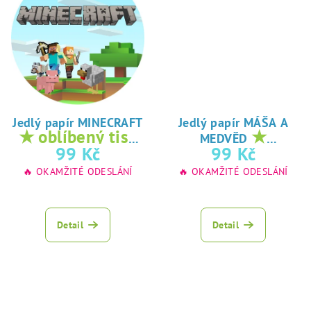
Jedlý papír MINECRAFT
Jedlý papír MÁŠA A
★ oblíbený tisk
★
MEDVĚD
na jedlý papír
oblíbený tisk na
99 Kč
99 Kč
jedlý papír
🔥 OKAMŽITÉ ODESLÁNÍ
🔥 OKAMŽITÉ ODESLÁNÍ
Detail
Detail