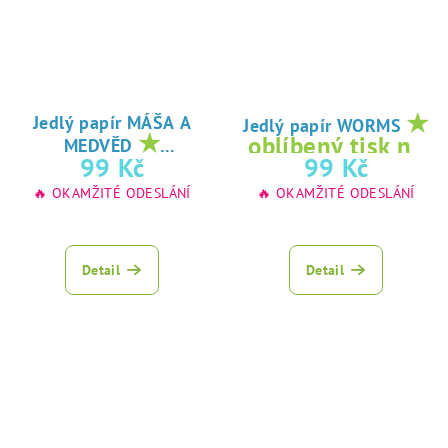
★
Jedlý papír MÁŠA A
Jedlý papír WORMS
★
oblíbený tisk na
MEDVĚD
oblíbený tisk na
99 Kč
99 Kč
jedlý papír
jedlý papír
🔥 OKAMŽITÉ ODESLÁNÍ
🔥 OKAMŽITÉ ODESLÁNÍ
Detail
Detail