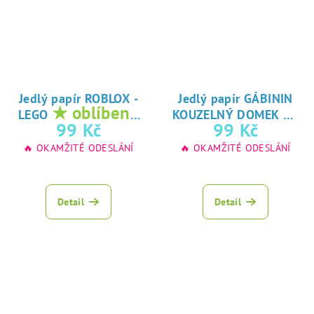
Jedlý papír ROBLOX -
Jedlý papír GÁBININ
★ oblíbený
★
LEGO
KOUZELNÝ DOMEK
tisk na jedlý
oblíbený tisk na
99 Kč
99 Kč
papír
jedlý papír
🔥 OKAMŽITÉ ODESLÁNÍ
🔥 OKAMŽITÉ ODESLÁNÍ
Detail
Detail