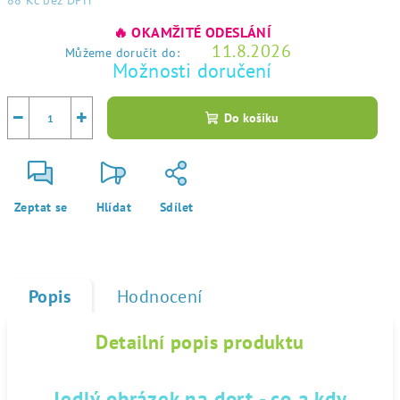
88 Kč
bez DPH
Měrná
🔥 OKAMŽITÉ ODESLÁNÍ
cena:
11.8.2026
Můžeme doručit do:
Možnosti doručení
−
+
Do košíku
Zeptat se
Hlídat
Sdílet
Popis
Hodnocení
Detailní popis produktu
Jedlý obrázek na dort - co a kdy