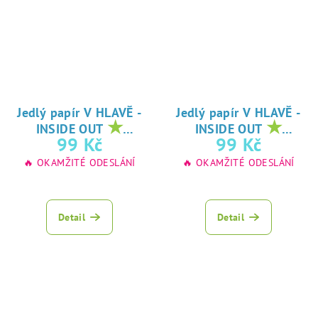
Jedlý papír V HLAVĚ -
Jedlý papír V HLAVĚ -
★
★
INSIDE OUT
INSIDE OUT
oblíbený tisk na
oblíbený tisk na
99 Kč
99 Kč
jedlý papír
jedlý papír
🔥 OKAMŽITÉ ODESLÁNÍ
🔥 OKAMŽITÉ ODESLÁNÍ
Detail
Detail