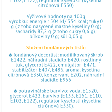
E102, E122), regulátor kyselosti (kyselina
citrónová E330)
Výživové hodnoty na 100g
výrobku: energie 1504 kJ/ 354 kcal; tuky 0
g ( z toho nasycené mastné kyseliny 0 g);
sacharidy 87,2 g (z toho cukry 0,6 g);
bílkoviny 0 g; sůl 0,03 g
Složení fondánových listů:
♣ fondánový decorlist: modifikovaný škrob
E1422, náhradní sladidlo E420, rostlinný
tuk, glycerol E422, emulgátor E471,
stabilizátor E407, E486, aroma, kyselina
citrónová E330, konzervant E202, náhradní
sladidlo E955
♣ potravinářské barvivo: voda, E1520,
glycerol E422, barvivo (E133, E151, E110,
E102, E122), regulátor kyselosti (kyselina
citrónová E330).