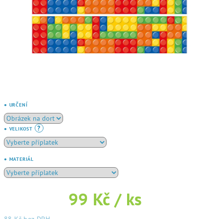
● URČENÍ
?
● VELIKOST
● MATERIÁL
99 Kč
/ ks