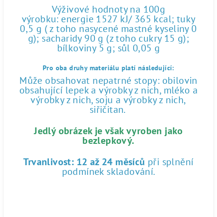
Výživové hodnoty na 100g
výrobku: energie 1527 kJ/ 365 kcal; tuky
0,5 g ( z toho nasycené mastné kyseliny 0
g); sacharidy 90 g (z toho cukry 15 g);
bílkoviny 5 g; sůl 0,05 g
Pro oba druhy materiálu platí následující:
Může obsahovat nepatrné stopy: obilovin
obsahující lepek a výrobky z nich, mléko a
výrobky z nich, soju a výrobky z nich,
siřičitan.
Jedlý obrázek je však vyroben jako
bezlepkový.
Trvanlivost:
12 až 24 měsíců
při splnění
podmínek skladování.