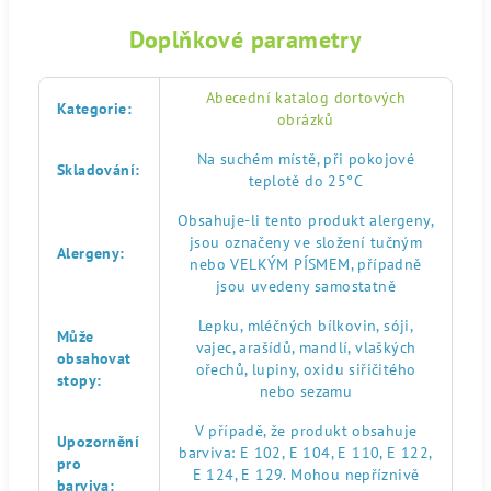
Doplňkové parametry
Abecední katalog dortových
Kategorie
:
obrázků
Na suchém místě, při pokojové
Skladování
:
teplotě do 25°C
Obsahuje-li tento produkt alergeny,
jsou označeny ve složení tučným
Alergeny
:
nebo VELKÝM PÍSMEM, případně
jsou uvedeny samostatně
Lepku, mléčných bílkovin, sóji,
Může
vajec, arašídů, mandlí, vlaškých
obsahovat
ořechů, lupiny, oxidu siřičitého
stopy
:
nebo sezamu
V případě, že produkt obsahuje
Upozornění
barviva: E 102, E 104, E 110, E 122,
pro
E 124, E 129. Mohou nepříznivě
barviva
: