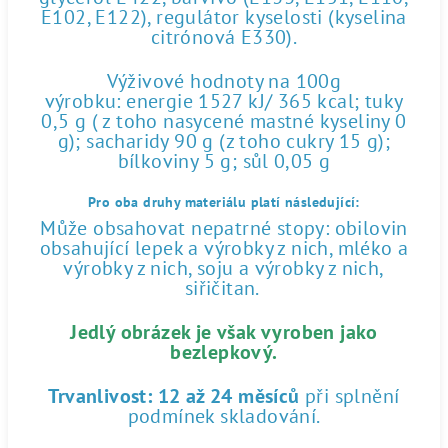
E102, E122), regulátor kyselosti (kyselina
citrónová E330).
Výživové hodnoty na 100g
výrobku: energie 1527 kJ/ 365 kcal; tuky
0,5 g ( z toho nasycené mastné kyseliny 0
g); sacharidy 90 g (z toho cukry 15 g);
bílkoviny 5 g; sůl 0,05 g
Pro oba druhy materiálu platí následující:
Může obsahovat nepatrné stopy: obilovin
obsahující lepek a výrobky z nich, mléko a
výrobky z nich, soju a výrobky z nich,
siřičitan.
Jedlý obrázek je však vyroben jako
bezlepkový.
Trvanlivost:
12 až 24 měsíců
při splnění
podmínek skladování.