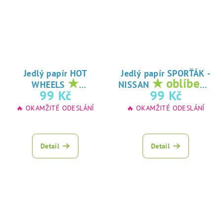
Jedlý papír HOT
Jedlý papír SPORŤÁK -
★
★ oblíbený
WHEELS
NISSAN
oblíbený tisk na
tisk na jedlý
99 Kč
99 Kč
jedlý papír
papír
🔥 OKAMŽITÉ ODESLÁNÍ
🔥 OKAMŽITÉ ODESLÁNÍ
Detail
Detail