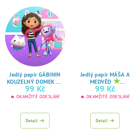
Jedlý papír GÁBININ
Jedlý papír MÁŠA A
★
★
KOUZELNÝ DOMEK
MEDVĚD
oblíbený tisk na
oblíbený tisk na
99 Kč
99 Kč
jedlý papír
jedlý papír
🔥 OKAMŽITÉ ODESLÁNÍ
🔥 OKAMŽITÉ ODESLÁNÍ
Detail
Detail