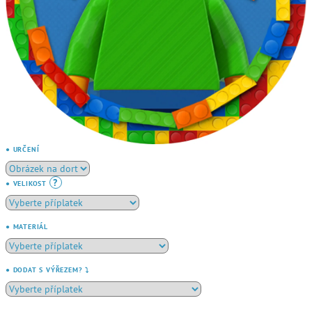
● URČENÍ
?
● VELIKOST
● MATERIÁL
● DODAT S VÝŘEZEM? ⤵️