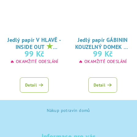
Jedlý papír V HLAVĚ -
Jedlý papír GÁBININ
★
★
INSIDE OUT
KOUZELNÝ DOMEK
oblíbený tisk na
oblíbený tisk na
99 Kč
99 Kč
jedlý papír
jedlý papír
🔥 OKAMŽITÉ ODESLÁNÍ
🔥 OKAMŽITÉ ODESLÁNÍ
Detail
Detail
Z
Nákup potravin domů
á
p
a
Informace pro vás