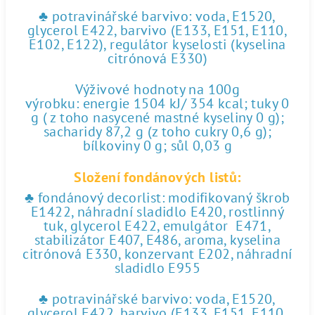
♣ potravinářské barvivo: voda, E1520,
glycerol E422, barvivo (E133, E151, E110,
E102, E122), regulátor kyselosti (kyselina
citrónová E330)
Výživové hodnoty na 100g
výrobku: energie 1504 kJ/ 354 kcal; tuky 0
g ( z toho nasycené mastné kyseliny 0 g);
sacharidy 87,2 g (z toho cukry 0,6 g);
bílkoviny 0 g; sůl 0,03 g
Složení fondánových listů:
♣ fondánový decorlist: modifikovaný škrob
E1422, náhradní sladidlo E420, rostlinný
tuk, glycerol E422, emulgátor E471,
stabilizátor E407, E486, aroma, kyselina
citrónová E330, konzervant E202, náhradní
sladidlo E955
♣ potravinářské barvivo: voda, E1520,
glycerol E422, barvivo (E133, E151, E110,