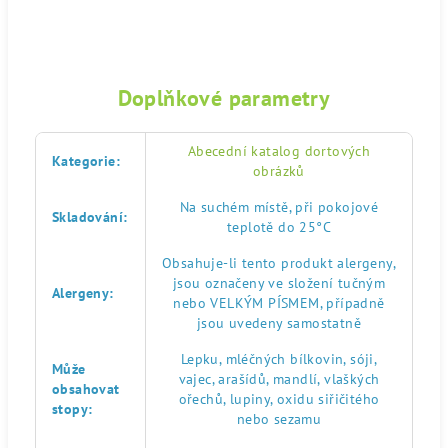
Doplňkové parametry
Abecední katalog dortových
Kategorie
:
obrázků
Na suchém místě, při pokojové
Skladování
:
teplotě do 25°C
Obsahuje-li tento produkt alergeny,
jsou označeny ve složení tučným
Alergeny
:
nebo VELKÝM PÍSMEM, případně
jsou uvedeny samostatně
Lepku, mléčných bílkovin, sóji,
Může
vajec, arašídů, mandlí, vlaškých
obsahovat
ořechů, lupiny, oxidu siřičitého
stopy
:
nebo sezamu