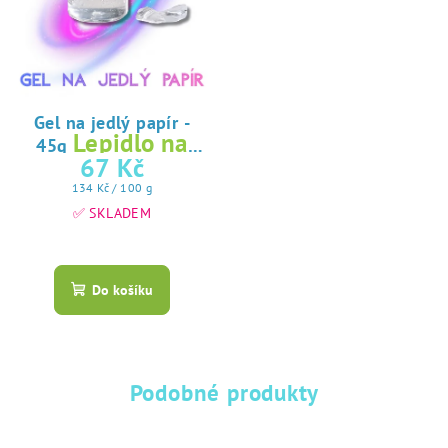
Gel na jedlý papír -
Lepidlo na
45g
jedlý papír
67 Kč
Měrná
134 Kč / 100 g
cena:
✅ SKLADEM
Průměrné
hodnocení
produktu
Do košíku
je
5,0
z
5
hvězdiček.
Podobné produkty