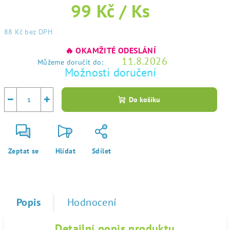
99 Kč
/ Ks
88 Kč
bez DPH
Měrná
🔥 OKAMŽITÉ ODESLÁNÍ
cena:
11.8.2026
Můžeme doručit do:
Možnosti doručení
−
+
Do košíku
Zeptat se
Hlídat
Sdílet
Popis
Hodnocení
Detailní popis produktu