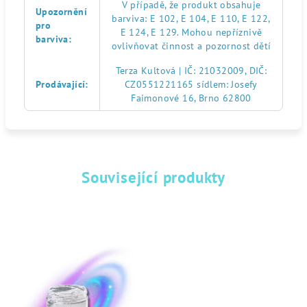
V případě, že produkt obsahuje
Upozornění
barviva: E 102, E 104, E 110, E 122,
pro
E 124, E 129. Mohou nepříznivě
barviva
:
ovlivňovat činnost a pozornost dětí
Terza Kultová | IČ: 21032009, DIČ:
Prodávající
:
CZ0551221165 sídlem: Josefy
Faimonové 16, Brno 62800
Související produkty