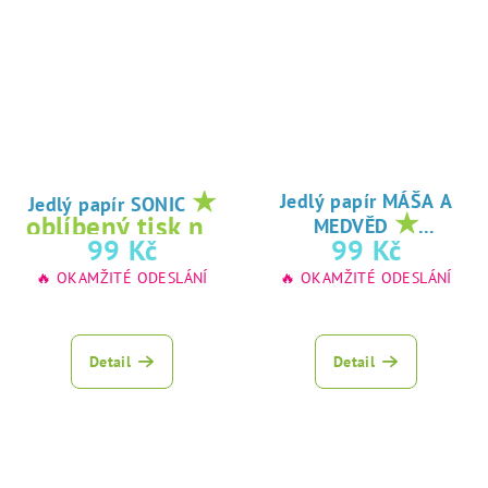
★
Jedlý papír MÁŠA A
Jedlý papír SONIC
★
oblíbený tisk na
MEDVĚD
oblíbený tisk na
99 Kč
99 Kč
jedlý papír
jedlý papír
🔥 OKAMŽITÉ ODESLÁNÍ
🔥 OKAMŽITÉ ODESLÁNÍ
Detail
Detail