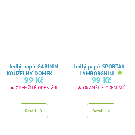
Jedlý papír GÁBININ
Jedlý papír SPORŤÁK -
★
★
KOUZELNÝ DOMEK
LAMBORGHINI
oblíbený tisk na
oblíbený tisk na
99 Kč
99 Kč
jedlý papír
jedlý papír
🔥 OKAMŽITÉ ODESLÁNÍ
🔥 OKAMŽITÉ ODESLÁNÍ
Detail
Detail