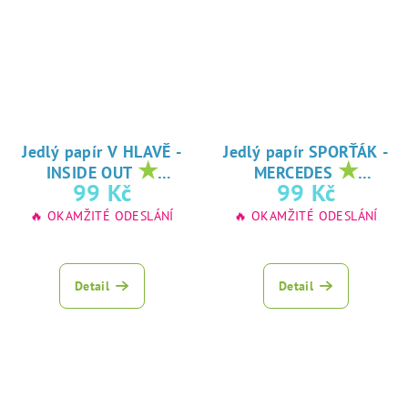
Jedlý papír V HLAVĚ -
Jedlý papír SPORŤÁK -
★
★
INSIDE OUT
MERCEDES
oblíbený tisk na
oblíbený tisk na
99 Kč
99 Kč
jedlý papír
jedlý papír
🔥 OKAMŽITÉ ODESLÁNÍ
🔥 OKAMŽITÉ ODESLÁNÍ
Detail
Detail