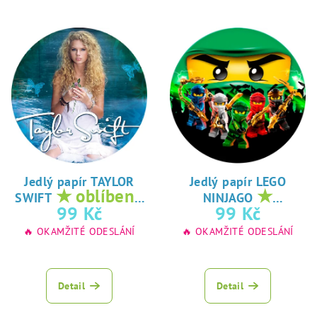
Jedlý papír TAYLOR
Jedlý papír LEGO
★ oblíbený
★
SWIFT
NINJAGO
tisk na jedlý
oblíbený tisk na
99 Kč
99 Kč
papír
jedlý papír
🔥 OKAMŽITÉ ODESLÁNÍ
🔥 OKAMŽITÉ ODESLÁNÍ
Detail
Detail