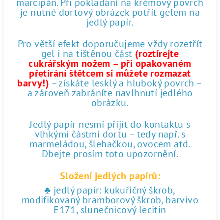
marcipán. Při pokládání na krémový povrch
je nutné dortový obrázek potřít gelem na
jedlý papír.
Pro větší efekt doporučujeme vždy rozetřít
gel i na tištěnou část
(roztírejte
cukrářským nožem – při opakovaném
přetírání štětcem si můžete rozmazat
barvy!)
– získáte lesklý a hluboký povrch –
a zároveň zabráníte navlhnutí jedlého
obrázku.
Jedlý papír nesmí přijít do kontaktu s
vlhkými částmi dortu – tedy např. s
marmeládou, šlehačkou, ovocem atd.
Dbejte prosím toto upozornění.
Složení jedlých papírů:
♣ jedlý papír: kukuřičný škrob,
modifikovaný bramborový škrob, barvivo
E171, slunečnicový lecitin