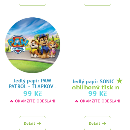
★
Jedlý papír PAW
Jedlý papír SONIC
oblíbený tisk na
PATROL - TLAPKOVÁ
★
99 Kč
99 Kč
jedlý papír
PATROLA
oblíbený tisk na
🔥 OKAMŽITÉ ODESLÁNÍ
🔥 OKAMŽITÉ ODESLÁNÍ
jedlý papír
Detail
Detail