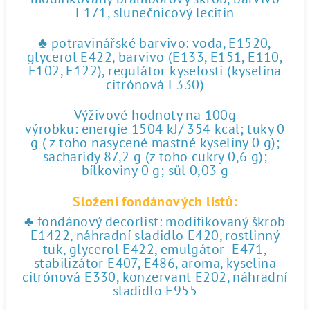
E171, slunečnicový lecitin
♣ potravinářské barvivo: voda, E1520,
glycerol E422, barvivo (E133, E151, E110,
E102, E122), regulátor kyselosti (kyselina
citrónová E330)
Výživové hodnoty na 100g
výrobku: energie 1504 kJ/ 354 kcal; tuky 0
g ( z toho nasycené mastné kyseliny 0 g);
sacharidy 87,2 g (z toho cukry 0,6 g);
bílkoviny 0 g; sůl 0,03 g
Složení fondánových listů:
♣ fondánový decorlist: modifikovaný škrob
E1422, náhradní sladidlo E420, rostlinný
tuk, glycerol E422, emulgátor E471,
stabilizátor E407, E486, aroma, kyselina
citrónová E330, konzervant E202, náhradní
sladidlo E955