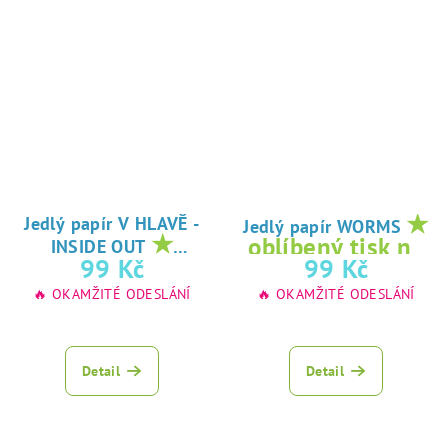
★
Jedlý papír V HLAVĚ -
Jedlý papír WORMS
★
oblíbený tisk na
INSIDE OUT
oblíbený tisk na
99 Kč
99 Kč
jedlý papír
jedlý papír
🔥 OKAMŽITÉ ODESLÁNÍ
🔥 OKAMŽITÉ ODESLÁNÍ
Detail
Detail