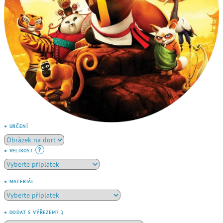
● URČENÍ
?
● VELIKOST
● MATERIÁL
● DODAT S VÝŘEZEM? ⤵️