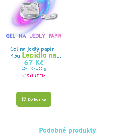
Gel na jedlý papír -
Lepidlo na
45g
jedlý papír
67 Kč
Měrná
134 Kč / 100 g
cena:
✅ SKLADEM
Průměrné
hodnocení
produktu
Do košíku
je
5,0
z
5
hvězdiček.
Podobné produkty