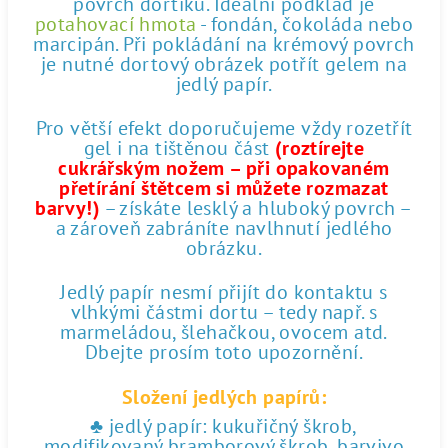
povrch dortíku. Ideální podklad je
potahovací hmota
- fondán, čokoláda nebo
marcipán. Při pokládání na krémový povrch
je nutné dortový obrázek potřít gelem na
jedlý papír.
Pro větší efekt doporučujeme vždy rozetřít
gel i na tištěnou část
(roztírejte
cukrářským nožem – při opakovaném
přetírání štětcem si můžete rozmazat
barvy!)
– získáte lesklý a hluboký povrch –
a zároveň zabráníte navlhnutí jedlého
obrázku.
Jedlý papír nesmí přijít do kontaktu s
vlhkými částmi dortu – tedy např. s
marmeládou, šlehačkou, ovocem atd.
Dbejte prosím toto upozornění.
Složení jedlých papírů:
♣ jedlý papír: kukuřičný škrob,
modifikovaný bramborový škrob, barvivo