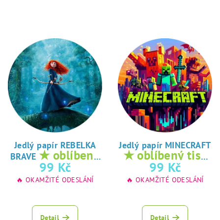
Jedlý papír REBELKA
Jedlý papír MINECRAFT
★ oblíbený
★ oblíbený tisk
BRAVE
tisk na jedlý
na jedlý papír
99 Kč
99 Kč
papír
🔥 OKAMŽITÉ ODESLÁNÍ
🔥 OKAMŽITÉ ODESLÁNÍ
Detail
Detail