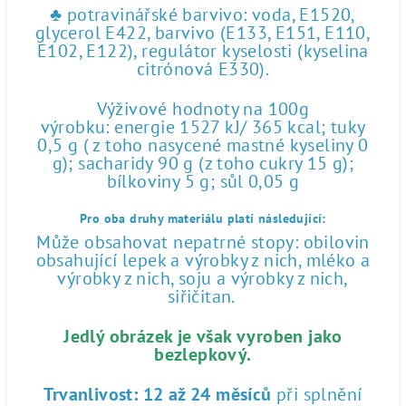
♣ potravinářské barvivo: voda, E1520,
glycerol E422, barvivo (E133, E151, E110,
E102, E122), regulátor kyselosti (kyselina
citrónová E330).
Výživové hodnoty na 100g
výrobku: energie 1527 kJ/ 365 kcal; tuky
0,5 g ( z toho nasycené mastné kyseliny 0
g); sacharidy 90 g (z toho cukry 15 g);
bílkoviny 5 g; sůl 0,05 g
Pro oba druhy materiálu platí následující:
Může obsahovat nepatrné stopy: obilovin
obsahující lepek a výrobky z nich, mléko a
výrobky z nich, soju a výrobky z nich,
siřičitan.
Jedlý obrázek je však vyroben jako
bezlepkový.
Trvanlivost:
12 až 24 měsíců
při splnění