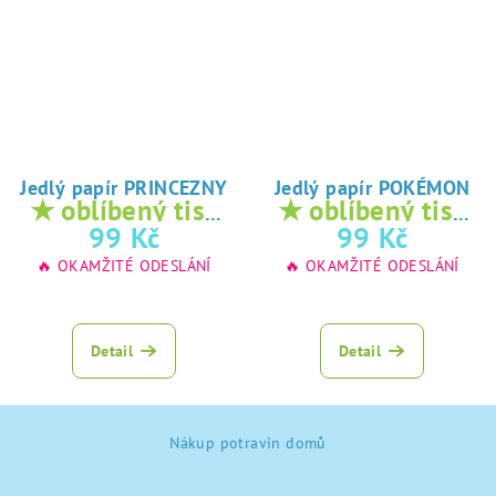
Jedlý papír PRINCEZNY
Jedlý papír POKÉMON
★ oblíbený tisk
★ oblíbený tisk
na jedlý papír
na jedlý papír
99 Kč
99 Kč
🔥 OKAMŽITÉ ODESLÁNÍ
🔥 OKAMŽITÉ ODESLÁNÍ
Detail
Detail
Z
Nákup potravin domů
á
p