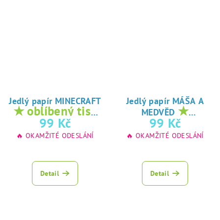
Jedlý papír MINECRAFT
Jedlý papír MÁŠA A
★ oblíbený tisk
★
MEDVĚD
na jedlý papír
oblíbený tisk na
99 Kč
99 Kč
jedlý papír
🔥 OKAMŽITÉ ODESLÁNÍ
🔥 OKAMŽITÉ ODESLÁNÍ
Detail
Detail