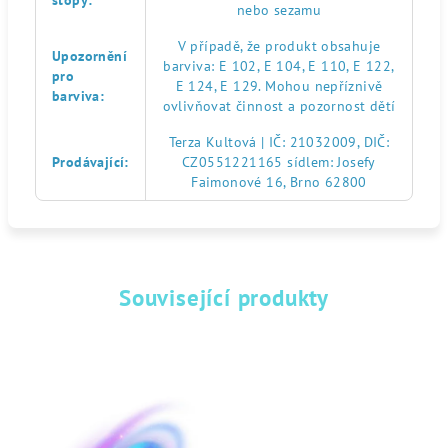
stopy
:
nebo sezamu
V případě, že produkt obsahuje
Upozornění
barviva: E 102, E 104, E 110, E 122,
pro
E 124, E 129. Mohou nepříznivě
barviva
:
ovlivňovat činnost a pozornost dětí
Terza Kultová | IČ: 21032009, DIČ:
Prodávající
:
CZ0551221165 sídlem: Josefy
Faimonové 16, Brno 62800
Související produkty