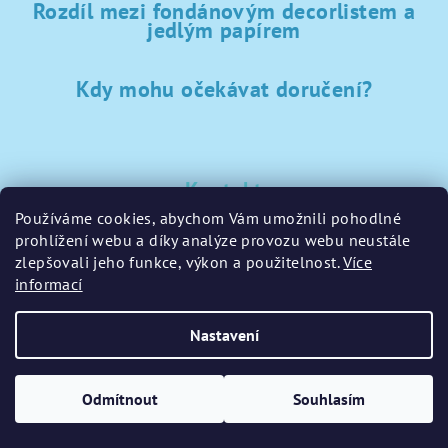
Rozdíl mezi fondánovým decorlistem a
jedlým papírem
Kdy mohu očekávat doručení?
Kontakt
Používáme cookies, abychom Vám umožnili pohodlné
sklad
@
sladke-potreby.cz
prohlížení webu a díky analýze provozu webu neustále
+420 797728283
zlepšovali jeho funkce, výkon a použitelnost.
Více
informací
Nastavení
Copyright 2026
GamaPečení.cz
. Všechna práva vyhrazena.
Upravit nastavení cookies
Odmítnout
Souhlasím
Vytvořil Shoptet