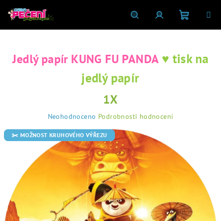
Přejít
na
obsah
Nákupní
Hledat
Přihlášení
♥ tisk na
Jedlý papír KUNG FU PANDA
košík
jedlý papír
1X
Průměrné
Neohodnoceno
Podrobnosti hodnocení
hodnocení
produktu
✂️ MOŽNOST KRUHOVÉHO VÝŘEZU
je
0,0
z
5
hvězdiček.