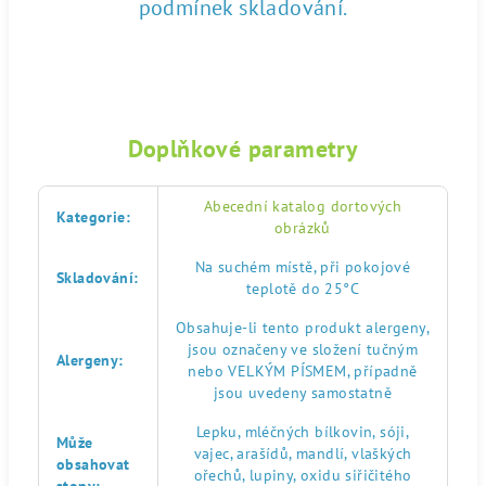
podmínek skladování.
Doplňkové parametry
Abecední katalog dortových
Kategorie
:
obrázků
Na suchém místě, při pokojové
Skladování
:
teplotě do 25°C
Obsahuje-li tento produkt alergeny,
jsou označeny ve složení tučným
Alergeny
:
nebo VELKÝM PÍSMEM, případně
jsou uvedeny samostatně
Lepku, mléčných bílkovin, sóji,
Může
vajec, arašídů, mandlí, vlaškých
obsahovat
ořechů, lupiny, oxidu siřičitého