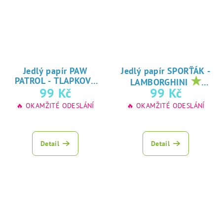
Jedlý papír PAW
Jedlý papír SPORŤÁK -
★
PATROL - TLAPKOVÁ
LAMBORGHINI
★
oblíbený tisk na
99 Kč
99 Kč
PATROLA
oblíbený tisk na
jedlý papír
🔥 OKAMŽITÉ ODESLÁNÍ
🔥 OKAMŽITÉ ODESLÁNÍ
jedlý papír
Detail
Detail