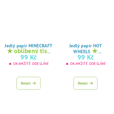
Jedlý papír MINECRAFT
Jedlý papír HOT
★ oblíbený tisk
★
WHEELS
na jedlý papír
oblíbený tisk na
99 Kč
99 Kč
jedlý papír
🔥 OKAMŽITÉ ODESLÁNÍ
🔥 OKAMŽITÉ ODESLÁNÍ
Detail
Detail