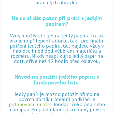
hranatých obrázků.
Na co si dát pozor při práci s jedlým
papírem?
Vždy používejte gel na jedlý papír a to jak
pro jeho přilepení k dortu, tak i pro finální
potření jedlého papíru. Gel najdete vždy v
nabídce hned pod výběrem materiálu a
rozměru. Nikdy neaplikujte jedlý papír na
dort, dříve než 12 hodin před oslavou.
Návod na použití jedlého papíru a
fondánového listu:
Jedlý papír je možno položit přímo na
povrch dortíku. Ideální podklad je
potahovací hmota
- fondán, čokoláda nebo
marcipán. Při pokládání na krémový povrch