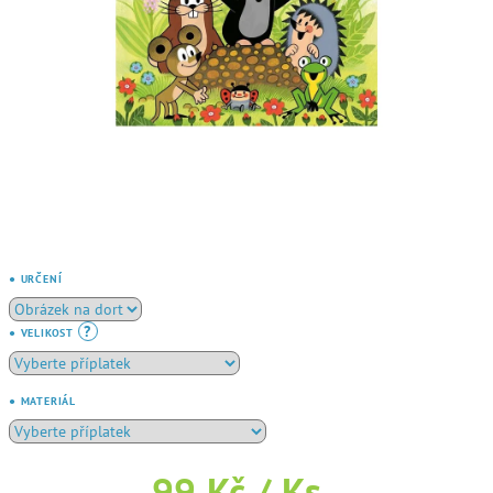
● URČENÍ
?
● VELIKOST
● MATERIÁL
99 Kč
/ Ks