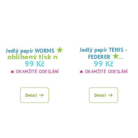
★
Jedlý papír TENIS -
Jedlý papír WORMS
★
oblíbený tisk na
FEDERER
oblíbený tisk na
99 Kč
99 Kč
jedlý papír
jedlý papír
🔥 OKAMŽITÉ ODESLÁNÍ
🔥 OKAMŽITÉ ODESLÁNÍ
Detail
Detail