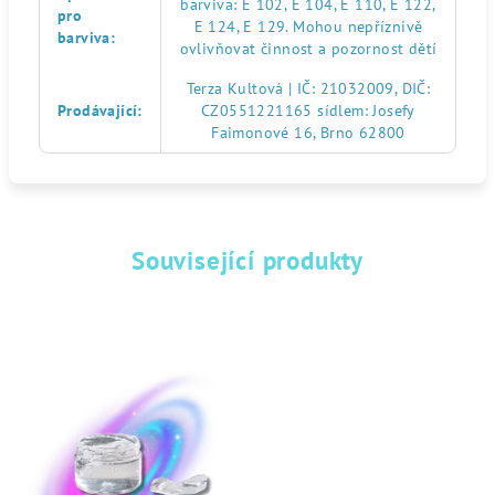
barviva: E 102, E 104, E 110, E 122,
pro
E 124, E 129. Mohou nepříznivě
barviva
:
ovlivňovat činnost a pozornost dětí
Terza Kultová | IČ: 21032009, DIČ:
Prodávající
:
CZ0551221165 sídlem: Josefy
Faimonové 16, Brno 62800
Související produkty