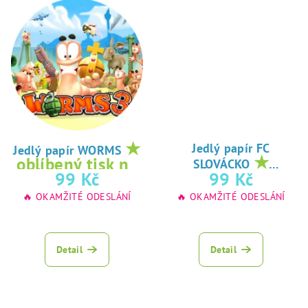
★
Jedlý papír FC
Jedlý papír WORMS
★
oblíbený tisk na
SLOVÁCKO
oblíbený tisk na
99 Kč
99 Kč
jedlý papír
jedlý papír
🔥 OKAMŽITÉ ODESLÁNÍ
🔥 OKAMŽITÉ ODESLÁNÍ
Detail
Detail