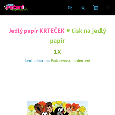
Přejít
na
obsah
Nákupní
Hledat
Přihlášení
♥ tisk na jedlý
Jedlý papír KRTEČEK
košík
papír
1X
Průměrné
Neohodnoceno
Podrobnosti hodnocení
hodnocení
produktu
je
0,0
z
5
hvězdiček.