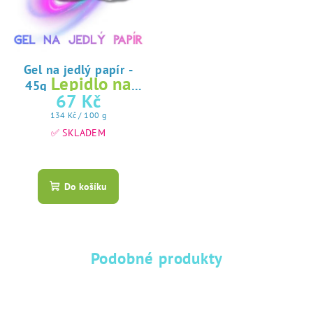
Gel na jedlý papír -
Lepidlo na
45g
jedlý papír
67 Kč
Měrná
134 Kč / 100 g
cena:
✅ SKLADEM
Průměrné
hodnocení
produktu
Do košíku
je
5,0
z
5
hvězdiček.
Podobné produkty