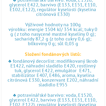
♣ potravinářské barvivo: voda, E1520,
glycerol E422, barvivo (E133, E151, E110,
E102, E122), regulátor kyselosti (kyselina
citrónová E330)
Výživové hodnoty na 100g
výrobku: energie 1504 kJ/ 354 kcal; tuky 0
g ( z toho nasycené mastné kyseliny 0 g);
sacharidy 87,2 g (z toho cukry 0,6 g);
bílkoviny 0 g; sůl 0,03 g
Složení fondánových listů:
♣ fondánový decorlist: modifikovaný škrob
E1422, náhradní sladidlo E420, rostlinný
tuk, glycerol E422, emulgátor E471,
stabilizátor E407, E486, aroma, kyselina
citrónová E330, konzervant E202, náhradní
sladidlo E955
♣ potravinářské barvivo: voda, E1520,
glycerol E422, barvivo (E133, E151, E110,
E102, E122), regulátor kyselosti (kyselina