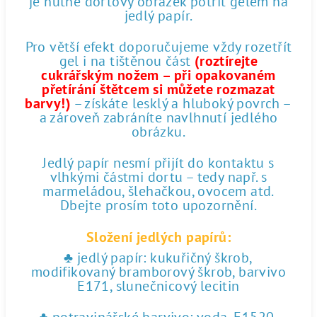
je nutné dortový obrázek potřít gelem na
jedlý papír.
Pro větší efekt doporučujeme vždy rozetřít
gel i na tištěnou část
(roztírejte
cukrářským nožem – při opakovaném
přetírání štětcem si můžete rozmazat
barvy!)
– získáte lesklý a hluboký povrch –
a zároveň zabráníte navlhnutí jedlého
obrázku.
Jedlý papír nesmí přijít do kontaktu s
vlhkými částmi dortu – tedy např. s
marmeládou, šlehačkou, ovocem atd.
Dbejte prosím toto upozornění.
Složení jedlých papírů:
♣ jedlý papír: kukuřičný škrob,
modifikovaný bramborový škrob, barvivo
E171, slunečnicový lecitin