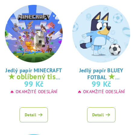
Jedlý papír MINECRAFT
Jedlý papír BLUEY
★ oblíbený tisk
★
FOTBAL
na jedlý papír
oblíbený tisk na
99 Kč
99 Kč
jedlý papír
🔥 OKAMŽITÉ ODESLÁNÍ
🔥 OKAMŽITÉ ODESLÁNÍ
Detail
Detail