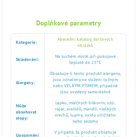
Doplňkové parametry
Abecední katalog dortových
Kategorie
:
obrázků
Na suchém místě, při pokojové
Skladování
:
teplotě do 25°C
Obsahuje-li tento produkt alergeny,
jsou označeny ve složení tučným
Alergeny
:
nebo VELKÝM PÍSMEM, případně
jsou uvedeny samostatně
Lepku, mléčných bílkovin, sóji,
Může
vajec, arašídů, mandlí, vlaškých
obsahovat
ořechů, lupiny, oxidu siřičitého
stopy
:
nebo sezamu
V případě, že produkt obsahuje
Upozornění