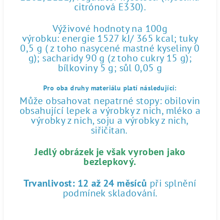
citrónová E330).
Výživové hodnoty na 100g
výrobku: energie 1527 kJ/ 365 kcal; tuky
0,5 g ( z toho nasycené mastné kyseliny 0
g); sacharidy 90 g (z toho cukry 15 g);
bílkoviny 5 g; sůl 0,05 g
Pro oba druhy materiálu platí následující:
Může obsahovat nepatrné stopy: obilovin
obsahující lepek a výrobky z nich, mléko a
výrobky z nich, soju a výrobky z nich,
siřičitan.
Jedlý obrázek je však vyroben jako
bezlepkový.
Trvanlivost:
12 až 24 měsíců
při splnění
podmínek skladování.