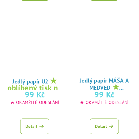
★
Jedlý papír MÁŠA A
Jedlý papír U2
★
oblíbený tisk na
MEDVĚD
oblíbený tisk na
99 Kč
99 Kč
jedlý papír
jedlý papír
🔥 OKAMŽITÉ ODESLÁNÍ
🔥 OKAMŽITÉ ODESLÁNÍ
Detail
Detail