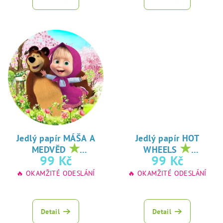
Jedlý papír MÁŠA A
Jedlý papír HOT
★
★
MEDVĚD
WHEELS
oblíbený tisk na
oblíbený tisk na
99 Kč
99 Kč
jedlý papír
jedlý papír
🔥 OKAMŽITÉ ODESLÁNÍ
🔥 OKAMŽITÉ ODESLÁNÍ
Detail
Detail