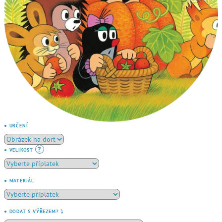
● URČENÍ
?
● VELIKOST
● MATERIÁL
● DODAT S VÝŘEZEM? ⤵️