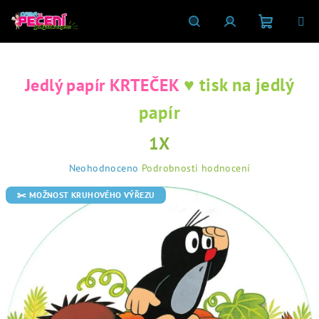
Přejít
na
obsah
Nákupní
Hledat
Přihlášení
♥ tisk na jedlý
Jedlý papír KRTEČEK
košík
papír
1X
Průměrné
Neohodnoceno
Podrobnosti hodnocení
hodnocení
produktu
✂️ MOŽNOST KRUHOVÉHO VÝŘEZU
je
0,0
z
5
hvězdiček.