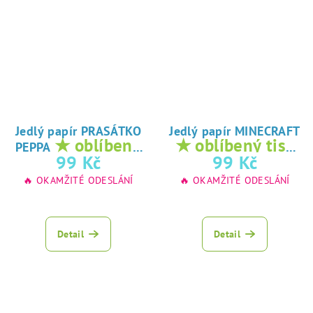
Jedlý papír PRASÁTKO
Jedlý papír MINECRAFT
★ oblíbený
★ oblíbený tisk
PEPPA
tisk na jedlý
na jedlý papír
99 Kč
99 Kč
papír
🔥 OKAMŽITÉ ODESLÁNÍ
🔥 OKAMŽITÉ ODESLÁNÍ
Detail
Detail