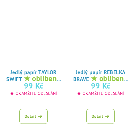
Jedlý papír TAYLOR
Jedlý papír REBELKA
★ oblíbený
★ oblíbený
SWIFT
BRAVE
tisk na jedlý
tisk na jedlý
99 Kč
99 Kč
papír
papír
🔥 OKAMŽITÉ ODESLÁNÍ
🔥 OKAMŽITÉ ODESLÁNÍ
Detail
Detail