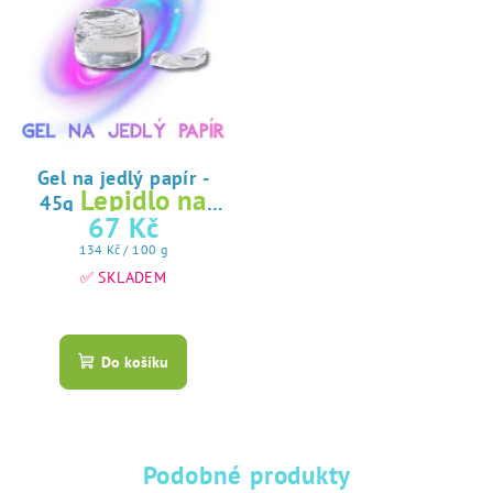
Gel na jedlý papír -
Lepidlo na
45g
jedlý papír
67 Kč
Měrná
134 Kč / 100 g
cena:
✅ SKLADEM
Průměrné
hodnocení
produktu
Do košíku
je
5,0
z
5
hvězdiček.
Podobné produkty