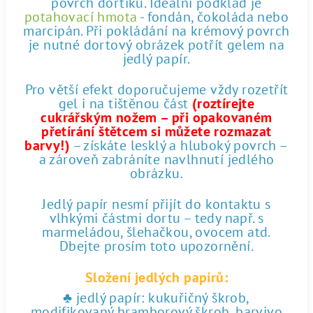
povrch dortíku. Ideální podklad je
potahovací hmota
- fondán, čokoláda nebo
marcipán. Při pokládání na krémový povrch
je nutné dortový obrázek potřít gelem na
jedlý papír.
Pro větší efekt doporučujeme vždy rozetřít
gel i na tištěnou část
(roztírejte
cukrářským nožem – při opakovaném
přetírání štětcem si můžete rozmazat
barvy!)
– získáte lesklý a hluboký povrch –
a zároveň zabráníte navlhnutí jedlého
obrázku.
Jedlý papír nesmí přijít do kontaktu s
vlhkými částmi dortu – tedy např. s
marmeládou, šlehačkou, ovocem atd.
Dbejte prosím toto upozornění.
Složení jedlých papírů:
♣ jedlý papír: kukuřičný škrob,
modifikovaný bramborový škrob, barvivo