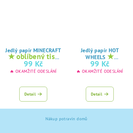
Jedlý papír MINECRAFT
Jedlý papír HOT
★ oblíbený tisk
★
WHEELS
na jedlý papír
oblíbený tisk na
99 Kč
99 Kč
jedlý papír
🔥 OKAMŽITÉ ODESLÁNÍ
🔥 OKAMŽITÉ ODESLÁNÍ
Detail
Detail
Z
Nákup potravin domů
á
p