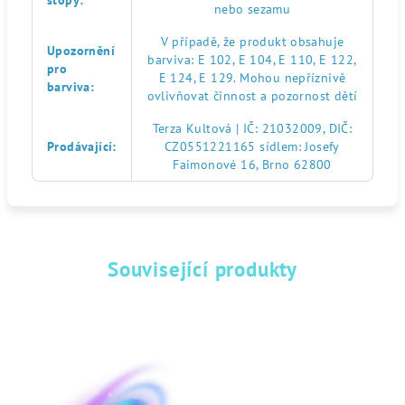
stopy
:
nebo sezamu
V případě, že produkt obsahuje
Upozornění
barviva: E 102, E 104, E 110, E 122,
pro
E 124, E 129. Mohou nepříznivě
barviva
:
ovlivňovat činnost a pozornost dětí
Terza Kultová | IČ: 21032009, DIČ:
Prodávající
:
CZ0551221165 sídlem: Josefy
Faimonové 16, Brno 62800
Související produkty