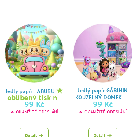
★
Jedlý papír GÁBININ
Jedlý papír LABUBU
★
oblíbený tisk na
KOUZELNÝ DOMEK
oblíbený tisk na
99 Kč
99 Kč
jedlý papír
jedlý papír
🔥 OKAMŽITÉ ODESLÁNÍ
🔥 OKAMŽITÉ ODESLÁNÍ
Detail
Detail