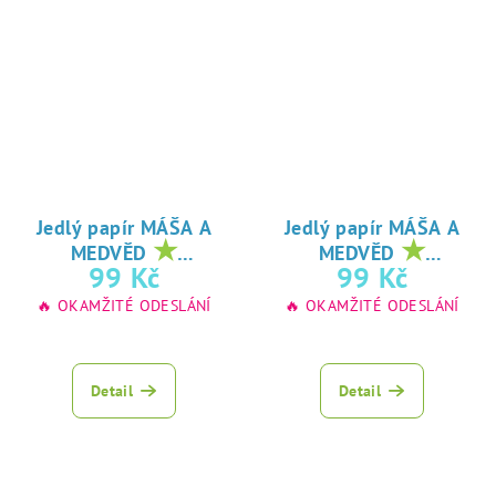
Jedlý papír MÁŠA A
Jedlý papír MÁŠA A
★
★
MEDVĚD
MEDVĚD
oblíbený tisk na
oblíbený tisk na
99 Kč
99 Kč
jedlý papír
jedlý papír
🔥 OKAMŽITÉ ODESLÁNÍ
🔥 OKAMŽITÉ ODESLÁNÍ
Detail
Detail