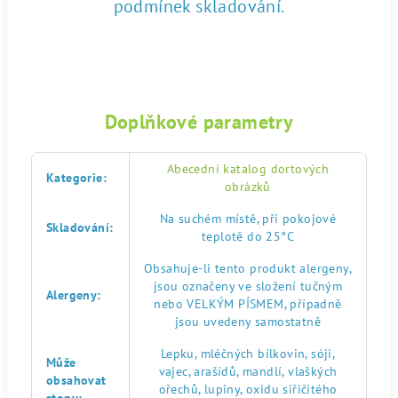
podmínek skladování.
Doplňkové parametry
Abecední katalog dortových
Kategorie
:
obrázků
Na suchém místě, při pokojové
Skladování
:
teplotě do 25°C
Obsahuje-li tento produkt alergeny,
jsou označeny ve složení tučným
Alergeny
:
nebo VELKÝM PÍSMEM, případně
jsou uvedeny samostatně
Lepku, mléčných bílkovin, sóji,
Může
vajec, arašídů, mandlí, vlaškých
obsahovat
ořechů, lupiny, oxidu siřičitého