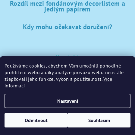
Rozdíl mezi fondánovým decorlistem a
jedlým papírem
Kdy mohu očekávat doručení?
Kontakt
Používáme cookies, abychom Vám umožnili pohodlné
sklad
@
sladke-potreby.cz
prohlížení webu a díky analýze provozu webu neustále
+420 797728283
zlepšovali jeho funkce, výkon a použitelnost.
Více
informací
Nastavení
Copyright 2026
GamaPečení.cz
. Všechna práva vyhrazena.
Upravit nastavení cookies
Odmítnout
Souhlasím
Vytvořil Shoptet