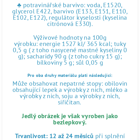
♣ potravinářské barvivo: voda, E1520,
glycerol E422, barvivo (E133, E151, E110,
E102, E122), regulátor kyselosti (kyselina
citrónová E330).
Výživové hodnoty na 100g
výrobku: energie 1527 kJ/ 365 kcal; tuky
0,5 g ( z toho nasycené mastné kyseliny 0
g); sacharidy 90 g (z toho cukry 15 g);
bílkoviny 5 g; sůl 0,05 g
Pro oba druhy materiálu platí následující:
Může obsahovat nepatrné stopy: obilovin
obsahující lepek a výrobky z nich, mléko a
výrobky z nich, soju a výrobky z nich,
siřičitan.
Jedlý obrázek je však vyroben jako
bezlepkový.
Trvanlivost:
12 až 24 měsíců
při splnění