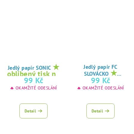
★
Jedlý papír FC
Jedlý papír SONIC
★
oblíbený tisk na
SLOVÁCKO
oblíbený tisk na
99 Kč
99 Kč
jedlý papír
jedlý papír
🔥 OKAMŽITÉ ODESLÁNÍ
🔥 OKAMŽITÉ ODESLÁNÍ
Detail
Detail