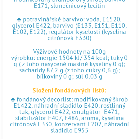
E171, slunečnicový lecitin
♣ potravinářské barvivo: voda, E1520,
glycerol E422, barvivo (E133, E151, E110,
E102, E122), regulátor kyselosti (kyselina
citrónová E330)
Výživové hodnoty na 100g
výrobku: energie 1504 kJ/ 354 kcal; tuky 0
g ( z toho nasycené mastné kyseliny 0 g);
sacharidy 87,2 g (z toho cukry 0,6 g);
bílkoviny 0 g; sůl 0,03 g
Složení fondánových listů:
♣ fondánový decorlist: modifikovaný škrob
E1422, náhradní sladidlo E420, rostlinný
tuk, glycerol E422, emulgátor E471,
stabilizátor E407, E486, aroma, kyselina
citrónová E330, konzervant E202, náhradní
sladidlo E955