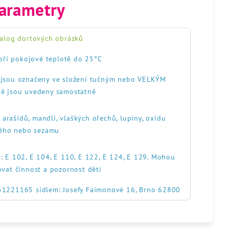
arametry
alog dortových obrázků
při pokojové teplotě do 25°C
, jsou označeny ve složení tučným nebo VELKÝM
ě jsou uvedeny samostatně
, arašídů, mandlí, vlaškých ořechů, lupiny, oxidu
itého nebo sezamu
: E 102, E 104, E 110, E 122, E 124, E 129. Mohou
ovat činnost a pozornost dětí
551221165 sídlem: Josefy Faimonové 16, Brno 62800