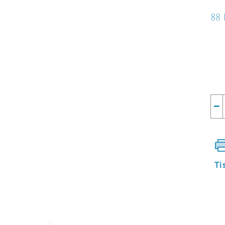
88 
Mě
cen
−
Ti