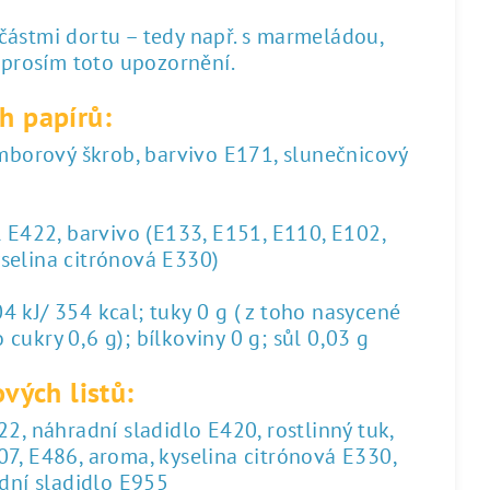
 částmi dortu – tedy např. s marmeládou,
 prosím toto upozornění.
h papírů:
amborový škrob, barvivo E171, slunečnicový
l E422, barvivo (E133, E151, E110, E102,
yselina citrónová E330)
 kJ/ 354 kcal; tuky 0 g ( z toho nasycené
 cukry 0,6 g); bílkoviny 0 g; sůl 0,03 g
vých listů:
2, náhradní sladidlo E420, rostlinný tuk,
07, E486, aroma, kyselina citrónová E330,
dní sladidlo E955