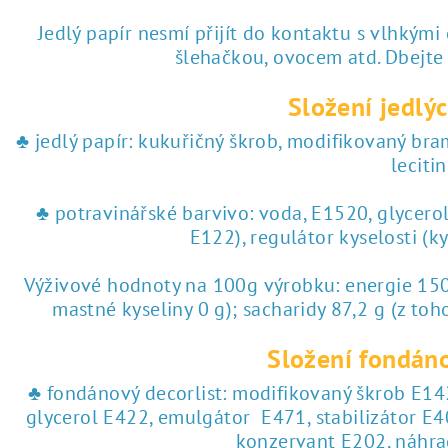
♥ tisk na jedlý papír
Jedlý papír nesmí přijít do kontaktu s vlhkými
šlehačkou, ovocem atd. Dbejte
 tisk na jedlý papír
Složení jedlýc
♣ jedlý papír: kukuřičný škrob, modifikovaný br
lecitin
♣ potravinářské barvivo: voda, E1520, glycero
E122), regulátor kyselosti (k
Výživové hodnoty na 100g výrobku: energie 1504
mastné kyseliny 0 g); sacharidy 87,2 g (z toho
Složení fondáno
♣ fondánový decorlist: modifikovaný škrob E142
glycerol E422, emulgátor E471, stabilizátor E4
konzervant E202, náhra