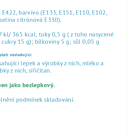
l E422, barvivo (E133, E151, E110, E102,
yselina citrónová E330).
kJ/ 365 kcal; tuky 0,5 g ( z toho nasycené
 cukry 15 g); bílkoviny 5 g; sůl 0,05 g
latí následující:
hující lepek a výrobky z nich, mléko a
ky z nich, siřičitan.
ben jako bezlepkový.
plnění podmínek skladování.