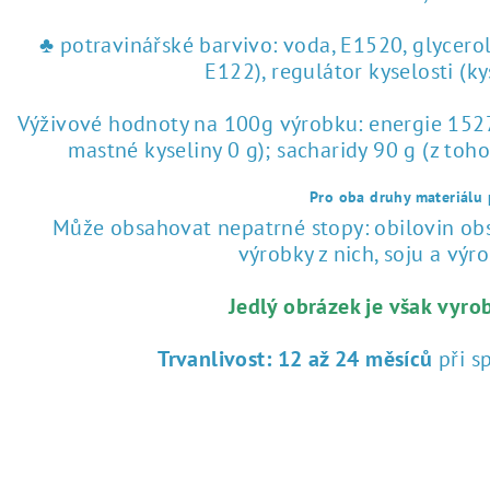
♣ potravinářské barvivo: voda, E1520, glycero
E122), regulátor kyselosti (k
Výživové hodnoty na 100g výrobku: energie 1527 
mastné kyseliny 0 g); sacharidy 90 g (z toho
Pro oba druhy materiálu p
Může obsahovat nepatrné stopy: obilovin obsa
výrobky z nich, soju a výrob
Jedlý obrázek je však vyro
Trvanlivost:
12 až 24 měsíců
při s