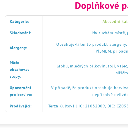
Doplňkové p
Kategorie
:
Abecední kat
Skladování
:
Na suchém místě, 
Obsahuje-li tento produkt alergeny
Alergeny
:
PÍSMEM, případn
Může
Lepku, mléčných bílkovin, sóji, vajec
obsahovat
siřič
stopy
:
Upozornění
V případě, že produkt obsahuje barviva
pro barviva
:
nepříznivě ovlivň
Prodávající
:
Terza Kultová | IČ: 21032009, DIČ: CZ0