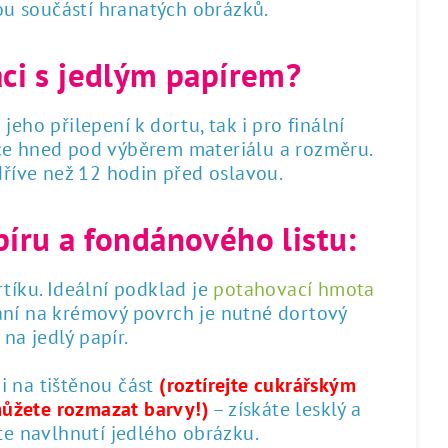
sou součástí hranatých obrázků.
áci s jedlým papírem?
 jeho přilepení k dortu, tak i pro finální
dce hned pod výběrem materiálu a rozměru.
 dříve než 12 hodin před oslavou.
píru a fondánového listu:
tíku. Ideální podklad je
potahovací hmota
ání na krémový povrch je nutné dortový
na jedlý papír.
 i na tištěnou část
(roztírejte cukrářským
můžete rozmazat barvy!)
– získáte lesklý a
te navlhnutí jedlého obrázku.