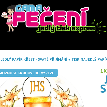
JEDLÝ PAPÍR KŘEST - SVATÉ PŘIJÍMÁNÍ
♥ TISK NA JEDLÝ PAPÍ
1
 MOŽNOST KRUHOVÉHO VÝŘEZU
S