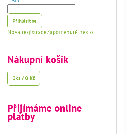
Heslo
Přihlásit se
Nová registrace
Zapomenuté heslo
Nákupní košík
0
ks /
0 Kč
Přijímáme online
platby