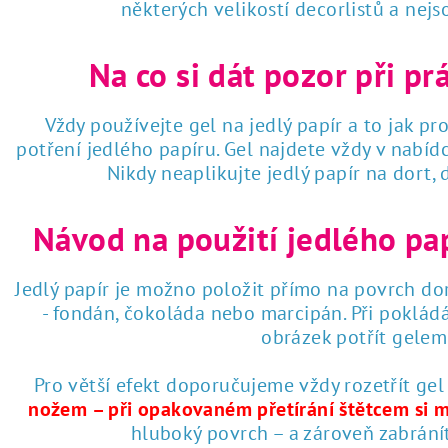
některých velikostí decorlistů a nej
Na co si dát pozor při pr
Vždy používejte gel na jedlý papír a to jak pro
potření jedlého papíru. Gel najdete vždy v nabí
Nikdy neaplikujte jedlý papír na dort,
Návod na použití jedlého pa
Jedlý papír je možno položit přímo na povrch dor
- fondán, čokoláda nebo marcipán. Při poklád
obrázek potřít gelem 
Pro větší efekt doporučujeme vždy rozetřít gel
nožem – při opakovaném přetírání štětcem si 
hluboký povrch – a zároveň zabrání