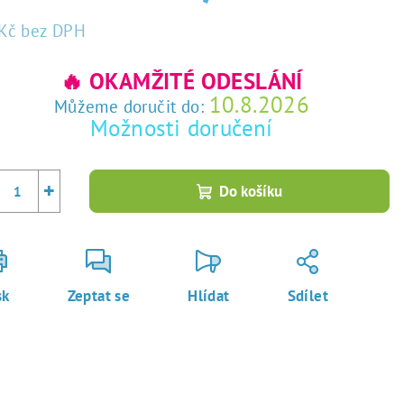
Kč
bez DPH
rná
a:
🔥 OKAMŽITÉ ODESLÁNÍ
10.8.2026
Můžeme doručit do:
Možnosti doručení
+
Do košíku
sk
Zeptat se
Hlídat
Sdílet