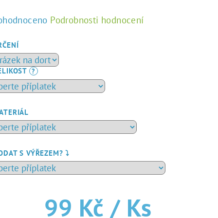
ůměrné
ohodnoceno
Podrobnosti hodnocení
dnocení
duktu
RČENÍ
ELIKOST
?
zdiček.
ATERIÁL
ODAT S VÝŘEZEM? ⤵️
99 Kč
/ Ks