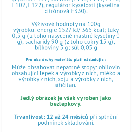
E102, E122), regulátor kyselosti (kyselina
citrónová E330).
Výživové hodnoty na 100g
výrobku: energie 1527 kJ/ 365 kcal; tuky
0,5 g ( z toho nasycené mastné kyseliny 0
g); sacharidy 90 g (z toho cukry 15 g);
bílkoviny 5 g; sůl 0,05 g
Pro oba druhy materiálu platí následující:
Může obsahovat nepatrné stopy: obilovin
obsahující lepek a výrobky z nich, mléko a
výrobky z nich, soju a výrobky z nich,
siřičitan.
Jedlý obrázek je však vyroben jako
bezlepkový.
Trvanlivost:
12 až 24 měsíců
při splnění
podmínek skladování.