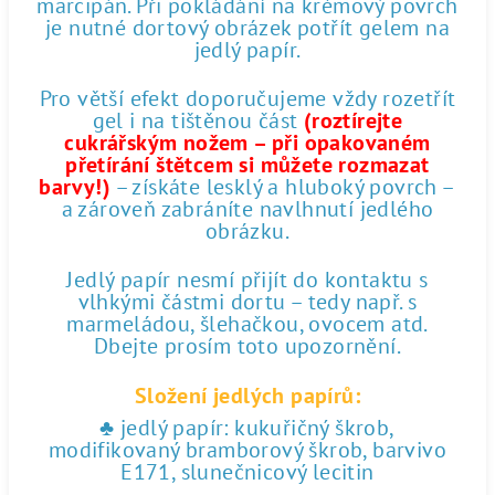
marcipán. Při pokládání na krémový povrch
je nutné dortový obrázek potřít gelem na
jedlý papír.
Pro větší efekt doporučujeme vždy rozetřít
gel i na tištěnou část
(roztírejte
cukrářským nožem – při opakovaném
přetírání štětcem si můžete rozmazat
barvy!)
– získáte lesklý a hluboký povrch –
a zároveň zabráníte navlhnutí jedlého
obrázku.
Jedlý papír nesmí přijít do kontaktu s
vlhkými částmi dortu – tedy např. s
marmeládou, šlehačkou, ovocem atd.
Dbejte prosím toto upozornění.
Složení jedlých papírů:
♣ jedlý papír: kukuřičný škrob,
modifikovaný bramborový škrob, barvivo
E171, slunečnicový lecitin