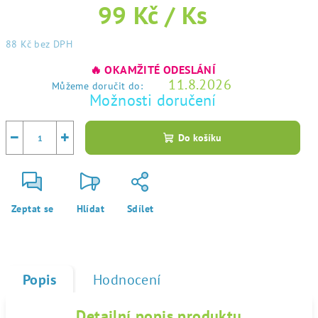
99 Kč
/ Ks
88 Kč
bez DPH
Měrná
🔥 OKAMŽITÉ ODESLÁNÍ
cena:
11.8.2026
Můžeme doručit do:
Možnosti doručení
−
+
Do košíku
Zeptat se
Hlídat
Sdílet
Popis
Hodnocení
Detailní popis produktu