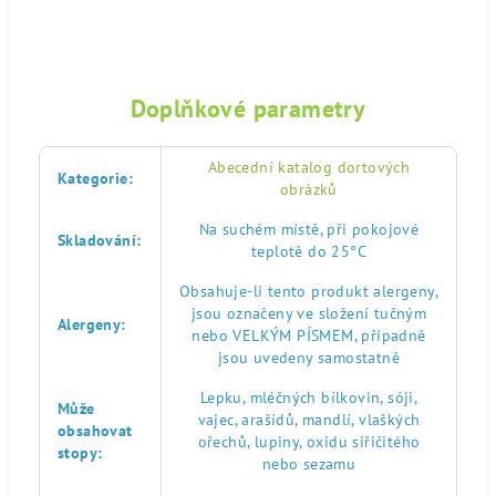
Doplňkové parametry
Abecední katalog dortových
Kategorie
:
obrázků
Na suchém místě, při pokojové
Skladování
:
teplotě do 25°C
Obsahuje-li tento produkt alergeny,
jsou označeny ve složení tučným
Alergeny
:
nebo VELKÝM PÍSMEM, případně
jsou uvedeny samostatně
Lepku, mléčných bílkovin, sóji,
Může
vajec, arašídů, mandlí, vlaškých
obsahovat
ořechů, lupiny, oxidu siřičitého
stopy
:
nebo sezamu