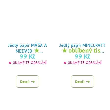
Jedlý papír MÁŠA A
Jedlý papír MINECRAFT
★
★ oblíbený tisk
MEDVĚD
oblíbený tisk na
na jedlý papír
99 Kč
99 Kč
jedlý papír
🔥 OKAMŽITÉ ODESLÁNÍ
🔥 OKAMŽITÉ ODESLÁNÍ
Detail
Detail