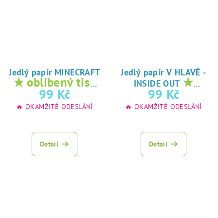
Jedlý papír MINECRAFT
Jedlý papír V HLAVĚ -
★ oblíbený tisk
★
INSIDE OUT
na jedlý papír
oblíbený tisk na
99 Kč
99 Kč
jedlý papír
🔥 OKAMŽITÉ ODESLÁNÍ
🔥 OKAMŽITÉ ODESLÁNÍ
Detail
Detail