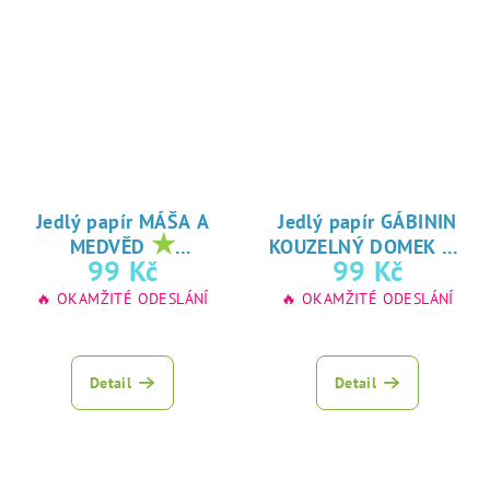
Jedlý papír MÁŠA A
Jedlý papír GÁBININ
★
★
MEDVĚD
KOUZELNÝ DOMEK
oblíbený tisk na
oblíbený tisk na
99 Kč
99 Kč
jedlý papír
jedlý papír
🔥 OKAMŽITÉ ODESLÁNÍ
🔥 OKAMŽITÉ ODESLÁNÍ
Detail
Detail