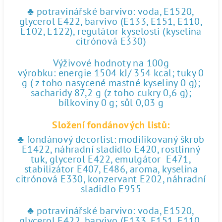
♣ potravinářské barvivo: voda, E1520,
glycerol E422, barvivo (E133, E151, E110,
E102, E122), regulátor kyselosti (kyselina
citrónová E330)
Výživové hodnoty na 100g
výrobku: energie 1504 kJ/ 354 kcal; tuky 0
g ( z toho nasycené mastné kyseliny 0 g);
sacharidy 87,2 g (z toho cukry 0,6 g);
bílkoviny 0 g; sůl 0,03 g
Složení fondánových listů:
♣ fondánový decorlist: modifikovaný škrob
E1422, náhradní sladidlo E420, rostlinný
tuk, glycerol E422, emulgátor E471,
stabilizátor E407, E486, aroma, kyselina
citrónová E330, konzervant E202, náhradní
sladidlo E955
♣ potravinářské barvivo: voda, E1520,
glycerol E422, barvivo (E133, E151, E110,