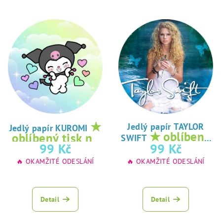
★
Jedlý papír TAYLOR
Jedlý papír KUROMI
★ oblíbený
oblíbený tisk na
SWIFT
tisk na jedlý
99 Kč
99 Kč
jedlý papír
papír
🔥 OKAMŽITÉ ODESLÁNÍ
🔥 OKAMŽITÉ ODESLÁNÍ
Detail
Detail