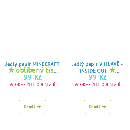
Jedlý papír MINECRAFT
Jedlý papír V HLAVĚ -
★ oblíbený tisk
★
INSIDE OUT
na jedlý papír
oblíbený tisk na
99 Kč
99 Kč
jedlý papír
🔥 OKAMŽITÉ ODESLÁNÍ
🔥 OKAMŽITÉ ODESLÁNÍ
Detail
Detail