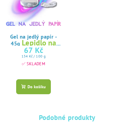
Gel na jedlý papír -
Lepidlo na
45g
jedlý papír
67 Kč
Měrná
134 Kč / 100 g
cena:
✅ SKLADEM
Průměrné
hodnocení
produktu
Do košíku
je
5,0
z
5
hvězdiček.
Podobné produkty