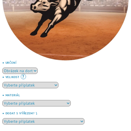
● URČENÍ
?
● VELIKOST
● MATERIÁL
● DODAT S VÝŘEZEM? ⤵️