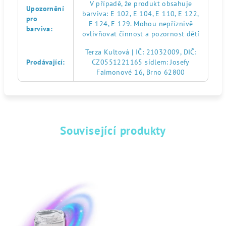
V případě, že produkt obsahuje
Upozornění
barviva: E 102, E 104, E 110, E 122,
pro
E 124, E 129. Mohou nepříznivě
barviva
:
ovlivňovat činnost a pozornost dětí
Terza Kultová | IČ: 21032009, DIČ:
Prodávající
:
CZ0551221165 sídlem: Josefy
Faimonové 16, Brno 62800
Související produkty