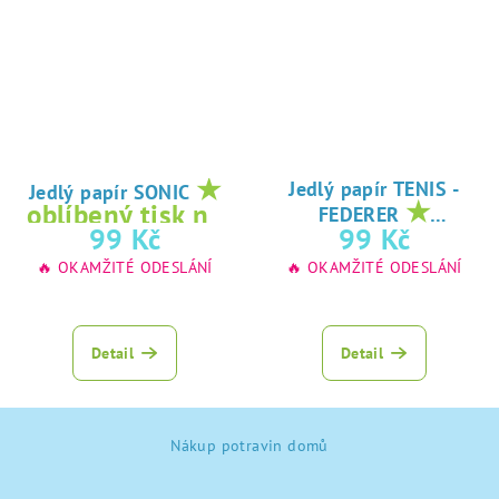
★
Jedlý papír TENIS -
Jedlý papír SONIC
★
oblíbený tisk na
FEDERER
oblíbený tisk na
99 Kč
99 Kč
jedlý papír
jedlý papír
🔥 OKAMŽITÉ ODESLÁNÍ
🔥 OKAMŽITÉ ODESLÁNÍ
Detail
Detail
Z
Nákup potravin domů
á
p