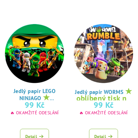
★
Jedlý papír LEGO
Jedlý papír WORMS
★
oblíbený tisk na
NINJAGO
oblíbený tisk na
99 Kč
99 Kč
jedlý papír
jedlý papír
🔥 OKAMŽITÉ ODESLÁNÍ
🔥 OKAMŽITÉ ODESLÁNÍ
Detail
Detail