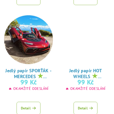
Jedlý papír SPORŤÁK -
Jedlý papír HOT
★
★
MERCEDES
WHEELS
oblíbený tisk na
oblíbený tisk na
99 Kč
99 Kč
jedlý papír
jedlý papír
🔥 OKAMŽITÉ ODESLÁNÍ
🔥 OKAMŽITÉ ODESLÁNÍ
Detail
Detail