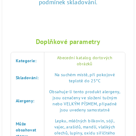
podmínek skladování.
Doplňkové parametry
Abecední katalog dortových
Kategorie
:
obrázků
Na suchém místě, při pokojové
Skladování
:
teplotě do 25°C
Obsahuje-li tento produkt alergeny,
jsou označeny ve složení tučným
Alergeny
:
nebo VELKÝM PÍSMEM, případně
jsou uvedeny samostatně
Lepku, mléčných bílkovin, sóji,
Může
vajec, arašídů, mandlí, vlaškých
obsahovat
ořechů, lupiny, oxidu siřičitého