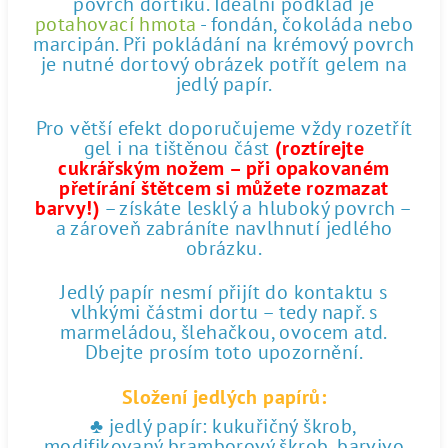
povrch dortíku. Ideální podklad je
potahovací hmota
- fondán, čokoláda nebo
marcipán. Při pokládání na krémový povrch
je nutné dortový obrázek potřít gelem na
jedlý papír.
Pro větší efekt doporučujeme vždy rozetřít
gel i na tištěnou část
(roztírejte
cukrářským nožem – při opakovaném
přetírání štětcem si můžete rozmazat
barvy!)
– získáte lesklý a hluboký povrch –
a zároveň zabráníte navlhnutí jedlého
obrázku.
Jedlý papír nesmí přijít do kontaktu s
vlhkými částmi dortu – tedy např. s
marmeládou, šlehačkou, ovocem atd.
Dbejte prosím toto upozornění.
Složení jedlých papírů:
♣ jedlý papír: kukuřičný škrob,
modifikovaný bramborový škrob, barvivo