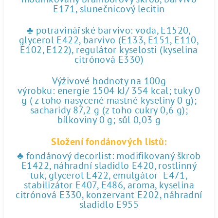
E171, slunečnicový lecitin
♣ potravinářské barvivo: voda, E1520,
glycerol E422, barvivo (E133, E151, E110,
E102, E122), regulátor kyselosti (kyselina
citrónová E330)
Výživové hodnoty na 100g
výrobku: energie 1504 kJ/ 354 kcal; tuky 0
g ( z toho nasycené mastné kyseliny 0 g);
sacharidy 87,2 g (z toho cukry 0,6 g);
bílkoviny 0 g; sůl 0,03 g
Složení fondánových listů:
♣ fondánový decorlist: modifikovaný škrob
E1422, náhradní sladidlo E420, rostlinný
tuk, glycerol E422, emulgátor E471,
stabilizátor E407, E486, aroma, kyselina
citrónová E330, konzervant E202, náhradní
sladidlo E955