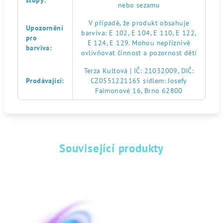
stopy
:
nebo sezamu
V případě, že produkt obsahuje
Upozornění
barviva: E 102, E 104, E 110, E 122,
pro
E 124, E 129. Mohou nepříznivě
barviva
:
ovlivňovat činnost a pozornost dětí
Terza Kultová | IČ: 21032009, DIČ:
Prodávající
:
CZ0551221165 sídlem: Josefy
Faimonové 16, Brno 62800
Související produkty