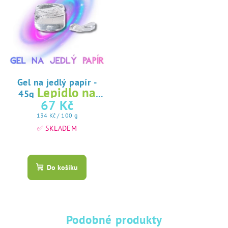
Gel na jedlý papír -
Lepidlo na
45g
jedlý papír
67 Kč
Měrná
134 Kč / 100 g
cena:
✅ SKLADEM
Průměrné
hodnocení
produktu
Do košíku
je
5,0
z
5
hvězdiček.
Podobné produkty