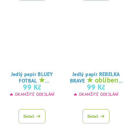
Jedlý papír BLUEY
Jedlý papír REBELKA
★
★ oblíbený
FOTBAL
BRAVE
oblíbený tisk na
tisk na jedlý
99 Kč
99 Kč
jedlý papír
papír
🔥 OKAMŽITÉ ODESLÁNÍ
🔥 OKAMŽITÉ ODESLÁNÍ
Detail
Detail