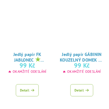
Jedlý papír FK
Jedlý papír GÁBININ
★
★
JABLONEC
KOUZELNÝ DOMEK
oblíbený tisk na
oblíbený tisk na
99 Kč
99 Kč
jedlý papír
jedlý papír
🔥 OKAMŽITÉ ODESLÁNÍ
🔥 OKAMŽITÉ ODESLÁNÍ
Detail
Detail