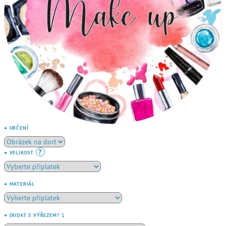
● URČENÍ
?
● VELIKOST
● MATERIÁL
● DODAT S VÝŘEZEM? ⤵️