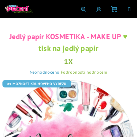
Přejít
na
obsah
Nákupní
Hledat
Přihlášení
♥
Jedlý papír KOSMETIKA - MAKE UP
košík
tisk na jedlý papír
1X
Průměrné
Neohodnoceno
Podrobnosti hodnocení
hodnocení
produktu
✂️ MOŽNOST KRUHOVÉHO VÝŘEZU
je
0,0
z
5
hvězdiček.