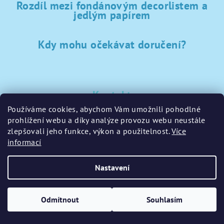
Rozdíl mezi fondánovým decorlistem a
jedlým papírem
Kdy mohu očekávat doručení?
Kontakt
Používáme cookies, abychom Vám umožnili pohodlné
sklad
@
sladke-potreby.cz
prohlížení webu a díky analýze provozu webu neustále
+420 797728283
zlepšovali jeho funkce, výkon a použitelnost.
Více
informací
Nastavení
Copyright 2026
GamaPečení.cz
. Všechna práva vyhrazena.
Upravit nastavení cookies
Odmítnout
Souhlasím
Vytvořil Shoptet