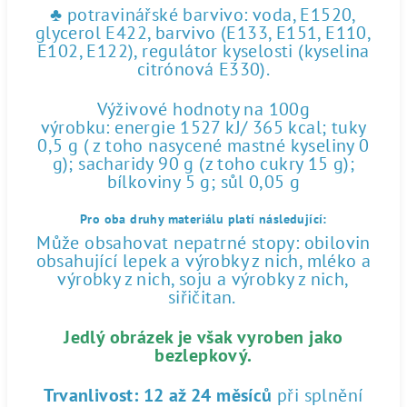
♣ potravinářské barvivo: voda, E1520,
glycerol E422, barvivo (E133, E151, E110,
E102, E122), regulátor kyselosti (kyselina
citrónová E330).
Výživové hodnoty na 100g
výrobku: energie 1527 kJ/ 365 kcal; tuky
0,5 g ( z toho nasycené mastné kyseliny 0
g); sacharidy 90 g (z toho cukry 15 g);
bílkoviny 5 g; sůl 0,05 g
Pro oba druhy materiálu platí následující:
Může obsahovat nepatrné stopy: obilovin
obsahující lepek a výrobky z nich, mléko a
výrobky z nich, soju a výrobky z nich,
siřičitan.
Jedlý obrázek je však vyroben jako
bezlepkový.
Trvanlivost:
12 až 24 měsíců
při splnění