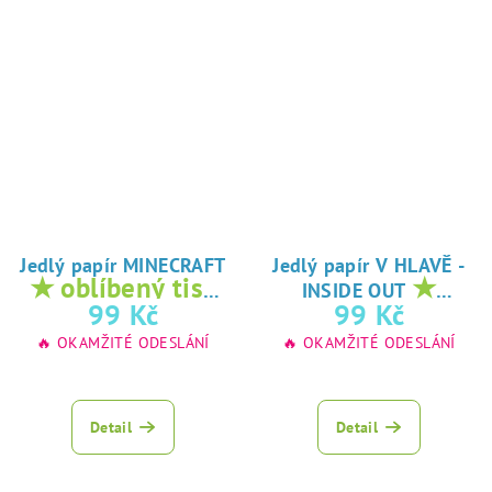
Jedlý papír MINECRAFT
Jedlý papír V HLAVĚ -
★ oblíbený tisk
★
INSIDE OUT
na jedlý papír
oblíbený tisk na
99 Kč
99 Kč
jedlý papír
🔥 OKAMŽITÉ ODESLÁNÍ
🔥 OKAMŽITÉ ODESLÁNÍ
Detail
Detail