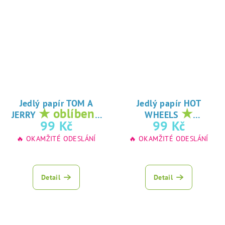
Jedlý papír TOM A
Jedlý papír HOT
★ oblíbený
★
JERRY
WHEELS
tisk na jedlý
oblíbený tisk na
99 Kč
99 Kč
papír
jedlý papír
🔥 OKAMŽITÉ ODESLÁNÍ
🔥 OKAMŽITÉ ODESLÁNÍ
Detail
Detail