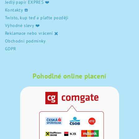
Jedlý papír EXPRES ❤️
Kontakty ☎️
Twisto, kup teď a plaťte později
Výhodné slevy ❤️
Reklamace nebo vrácení ✖️
Obchodní podmínky
GDPR
Pohodlné online placení