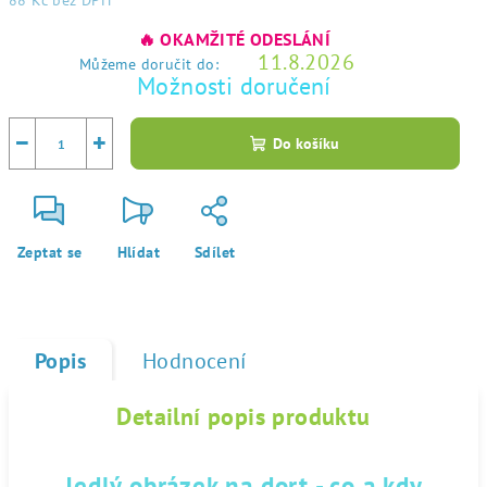
88 Kč
bez DPH
Měrná
🔥 OKAMŽITÉ ODESLÁNÍ
cena:
11.8.2026
Můžeme doručit do:
Možnosti doručení
−
+
Do košíku
Zeptat se
Hlídat
Sdílet
Popis
Hodnocení
Detailní popis produktu
Jedlý obrázek na dort - co a kdy