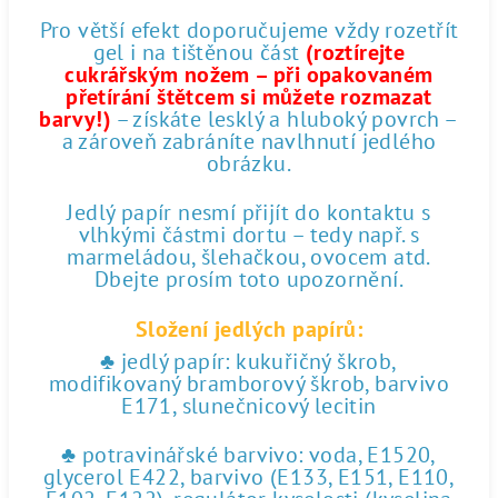
Pro větší efekt doporučujeme vždy rozetřít
gel i na tištěnou část
(roztírejte
cukrářským nožem – při opakovaném
přetírání štětcem si můžete rozmazat
barvy!)
– získáte lesklý a hluboký povrch –
a zároveň zabráníte navlhnutí jedlého
obrázku.
Jedlý papír nesmí přijít do kontaktu s
vlhkými částmi dortu – tedy např. s
marmeládou, šlehačkou, ovocem atd.
Dbejte prosím toto upozornění.
Složení jedlých papírů:
♣ jedlý papír: kukuřičný škrob,
modifikovaný bramborový škrob, barvivo
E171, slunečnicový lecitin
♣ potravinářské barvivo: voda, E1520,
glycerol E422, barvivo (E133, E151, E110,