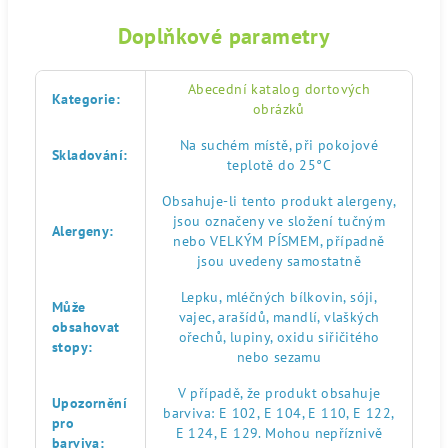
Doplňkové parametry
Abecední katalog dortových
Kategorie
:
obrázků
Na suchém místě, při pokojové
Skladování
:
teplotě do 25°C
Obsahuje-li tento produkt alergeny,
jsou označeny ve složení tučným
Alergeny
:
nebo VELKÝM PÍSMEM, případně
jsou uvedeny samostatně
Lepku, mléčných bílkovin, sóji,
Může
vajec, arašídů, mandlí, vlaškých
obsahovat
ořechů, lupiny, oxidu siřičitého
stopy
:
nebo sezamu
V případě, že produkt obsahuje
Upozornění
barviva: E 102, E 104, E 110, E 122,
pro
E 124, E 129. Mohou nepříznivě
barviva
: