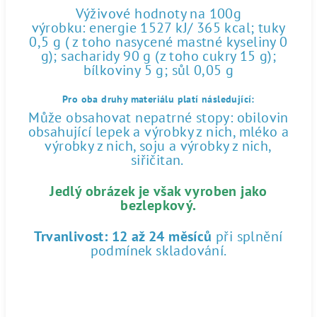
Výživové hodnoty na 100g
výrobku: energie 1527 kJ/ 365 kcal; tuky
0,5 g ( z toho nasycené mastné kyseliny 0
g); sacharidy 90 g (z toho cukry 15 g);
bílkoviny 5 g; sůl 0,05 g
Pro oba druhy materiálu platí následující:
Může obsahovat nepatrné stopy: obilovin
obsahující lepek a výrobky z nich, mléko a
výrobky z nich, soju a výrobky z nich,
siřičitan.
Jedlý obrázek je však vyroben jako
bezlepkový.
Trvanlivost:
12 až 24 měsíců
při splnění
podmínek skladování.