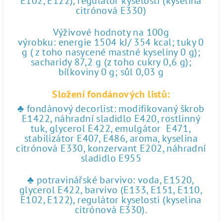
E102, E122), regulátor kyselosti (kyselina
citrónová E330)
Výživové hodnoty na 100g
výrobku: energie 1504 kJ/ 354 kcal; tuky 0
g ( z toho nasycené mastné kyseliny 0 g);
sacharidy 87,2 g (z toho cukry 0,6 g);
bílkoviny 0 g; sůl 0,03 g
Složení fondánových listů:
♣ fondánový decorlist: modifikovaný škrob
E1422, náhradní sladidlo E420, rostlinný
tuk, glycerol E422, emulgátor E471,
stabilizátor E407, E486, aroma, kyselina
citrónová E330, konzervant E202, náhradní
sladidlo E955
♣ potravinářské barvivo: voda, E1520,
glycerol E422, barvivo (E133, E151, E110,
E102, E122), regulátor kyselosti (kyselina
citrónová E330).