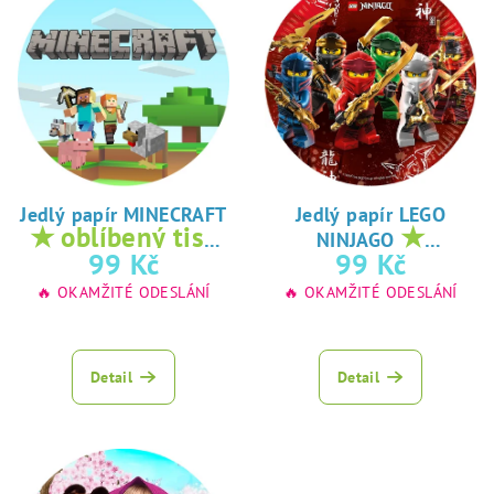
Jedlý papír MINECRAFT
Jedlý papír LEGO
★ oblíbený tisk
★
NINJAGO
na jedlý papír
oblíbený tisk na
99 Kč
99 Kč
jedlý papír
🔥 OKAMŽITÉ ODESLÁNÍ
🔥 OKAMŽITÉ ODESLÁNÍ
Detail
Detail