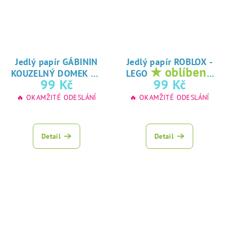
Jedlý papír GÁBININ
Jedlý papír ROBLOX -
★
★ oblíbený
KOUZELNÝ DOMEK
LEGO
oblíbený tisk na
tisk na jedlý
99 Kč
99 Kč
jedlý papír
papír
🔥 OKAMŽITÉ ODESLÁNÍ
🔥 OKAMŽITÉ ODESLÁNÍ
Detail
Detail