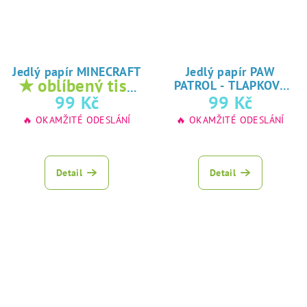
Jedlý papír MINECRAFT
Jedlý papír PAW
★ oblíbený tisk
PATROL - TLAPKOVÁ
★
na jedlý papír
99 Kč
99 Kč
PATROLA
oblíbený tisk na
🔥 OKAMŽITÉ ODESLÁNÍ
🔥 OKAMŽITÉ ODESLÁNÍ
jedlý papír
Detail
Detail