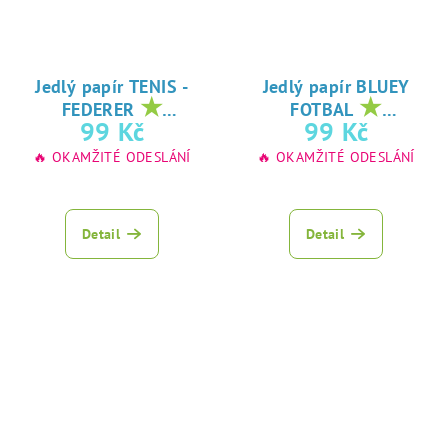
Jedlý papír TENIS -
Jedlý papír BLUEY
★
★
FEDERER
FOTBAL
oblíbený tisk na
oblíbený tisk na
99 Kč
99 Kč
jedlý papír
jedlý papír
🔥 OKAMŽITÉ ODESLÁNÍ
🔥 OKAMŽITÉ ODESLÁNÍ
Detail
Detail