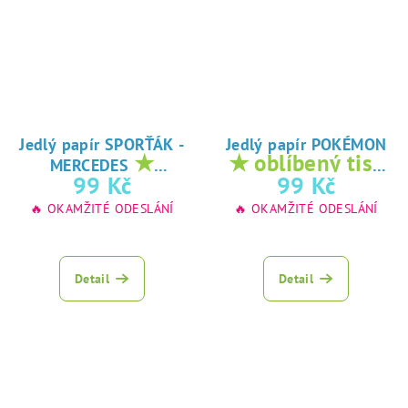
Jedlý papír SPORŤÁK -
Jedlý papír POKÉMON
★
★ oblíbený tisk
MERCEDES
oblíbený tisk na
na jedlý papír
99 Kč
99 Kč
jedlý papír
🔥 OKAMŽITÉ ODESLÁNÍ
🔥 OKAMŽITÉ ODESLÁNÍ
Detail
Detail