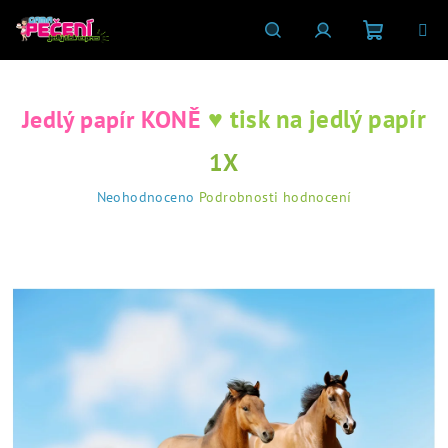
Přejít
na
obsah
Nákupní
Hledat
Přihlášení
♥ tisk na jedlý papír
Jedlý papír KONĚ
košík
1X
Průměrné
Neohodnoceno
Podrobnosti hodnocení
hodnocení
produktu
je
0,0
z
5
hvězdiček.