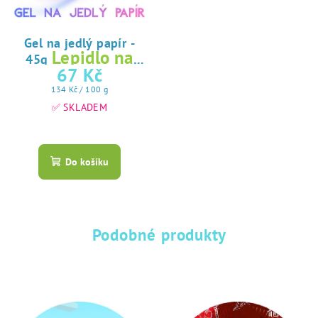
Gel na jedlý papír -
Lepidlo na
45g
jedlý papír
67 Kč
Měrná
134 Kč / 100 g
cena:
✅ SKLADEM
Průměrné
hodnocení
produktu
Do košíku
je
5,0
z
5
hvězdiček.
Podobné produkty