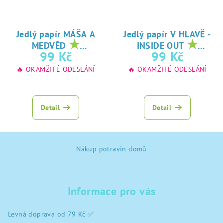
Jedlý papír MÁŠA A
Jedlý papír V HLAVĚ -
★
★
MEDVĚD
INSIDE OUT
oblíbený tisk na
oblíbený tisk na
99 Kč
99 Kč
jedlý papír
jedlý papír
🔥 OKAMŽITÉ ODESLÁNÍ
🔥 OKAMŽITÉ ODESLÁNÍ
Detail
Detail
Z
Nákup potravin domů
á
p
a
Informace pro vás
t
í
Levná doprava od 79 Kč ✅