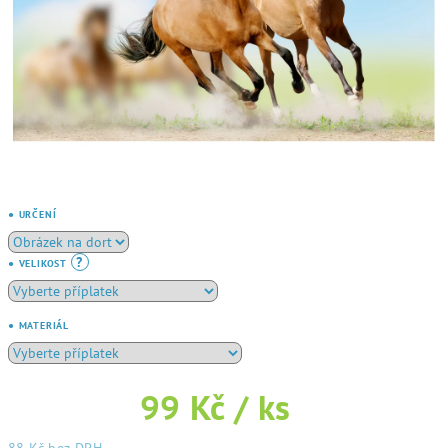
● URČENÍ
?
● VELIKOST
● MATERIÁL
99 Kč
/ ks