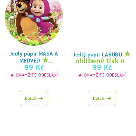
★
Jedlý papír MÁŠA A
Jedlý papír LABUBU
★
oblíbený tisk na
MEDVĚD
oblíbený tisk na
99 Kč
99 Kč
jedlý papír
jedlý papír
🔥 OKAMŽITÉ ODESLÁNÍ
🔥 OKAMŽITÉ ODESLÁNÍ
Detail
Detail