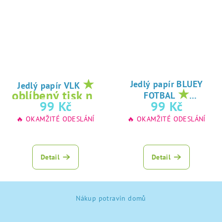
★
Jedlý papír BLUEY
Jedlý papír VLK
★
oblíbený tisk na
FOTBAL
oblíbený tisk na
99 Kč
99 Kč
jedlý papír
jedlý papír
🔥 OKAMŽITÉ ODESLÁNÍ
🔥 OKAMŽITÉ ODESLÁNÍ
Detail
Detail
Z
Nákup potravin domů
á
p