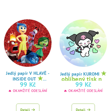
★
Jedlý papír V HLAVĚ -
Jedlý papír KUROMI
★
oblíbený tisk na
INSIDE OUT
oblíbený tisk na
99 Kč
99 Kč
jedlý papír
jedlý papír
🔥 OKAMŽITÉ ODESLÁNÍ
🔥 OKAMŽITÉ ODESLÁNÍ
Detail
Detail