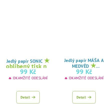
★
Jedlý papír MÁŠA A
Jedlý papír SONIC
★
oblíbený tisk na
MEDVĚD
oblíbený tisk na
99 Kč
99 Kč
jedlý papír
jedlý papír
🔥 OKAMŽITÉ ODESLÁNÍ
🔥 OKAMŽITÉ ODESLÁNÍ
Detail
Detail