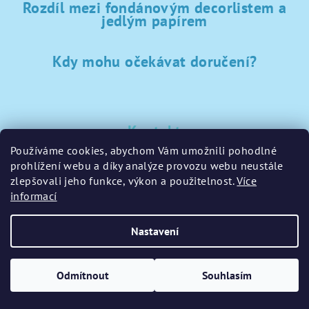
Rozdíl mezi fondánovým decorlistem a
jedlým papírem
Kdy mohu očekávat doručení?
Kontakt
Používáme cookies, abychom Vám umožnili pohodlné
sklad
@
sladke-potreby.cz
prohlížení webu a díky analýze provozu webu neustále
+420 797728283
zlepšovali jeho funkce, výkon a použitelnost.
Více
informací
Nastavení
Copyright 2026
GamaPečení.cz
. Všechna práva vyhrazena.
Upravit nastavení cookies
Odmítnout
Souhlasím
Vytvořil Shoptet