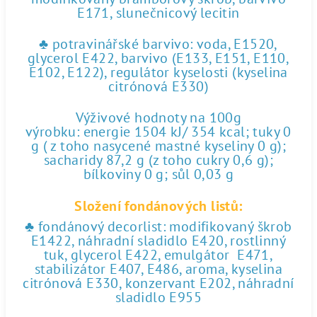
E171, slunečnicový lecitin
♣ potravinářské barvivo: voda, E1520,
glycerol E422, barvivo (E133, E151, E110,
E102, E122), regulátor kyselosti (kyselina
citrónová E330)
Výživové hodnoty na 100g
výrobku: energie 1504 kJ/ 354 kcal; tuky 0
g ( z toho nasycené mastné kyseliny 0 g);
sacharidy 87,2 g (z toho cukry 0,6 g);
bílkoviny 0 g; sůl 0,03 g
Složení fondánových listů:
♣ fondánový decorlist: modifikovaný škrob
E1422, náhradní sladidlo E420, rostlinný
tuk, glycerol E422, emulgátor E471,
stabilizátor E407, E486, aroma, kyselina
citrónová E330, konzervant E202, náhradní
sladidlo E955