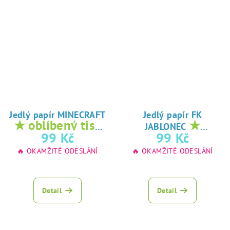
Jedlý papír MINECRAFT
Jedlý papír FK
★ oblíbený tisk
★
JABLONEC
na jedlý papír
oblíbený tisk na
99 Kč
99 Kč
jedlý papír
🔥 OKAMŽITÉ ODESLÁNÍ
🔥 OKAMŽITÉ ODESLÁNÍ
Detail
Detail