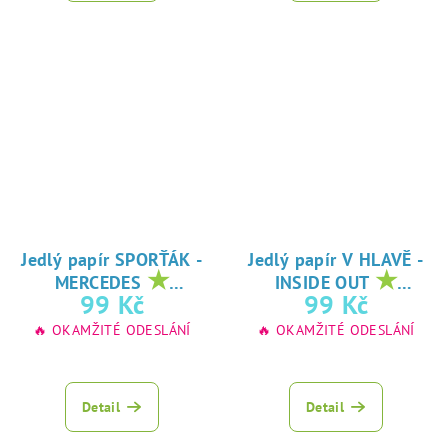
Jedlý papír SPORŤÁK -
Jedlý papír V HLAVĚ -
★
★
MERCEDES
INSIDE OUT
oblíbený tisk na
oblíbený tisk na
99 Kč
99 Kč
jedlý papír
jedlý papír
🔥 OKAMŽITÉ ODESLÁNÍ
🔥 OKAMŽITÉ ODESLÁNÍ
Detail
Detail