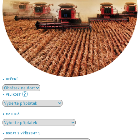
● URČENÍ
?
● VELIKOST
● MATERIÁL
● DODAT S VÝŘEZEM? ⤵️