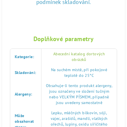
podmínek skladování.
Doplňkové parametry
Abecední katalog dortových
Kategorie
:
obrázků
Na suchém místě, při pokojové
Skladování
:
teplotě do 25°C
Obsahuje-li tento produkt alergeny,
jsou označeny ve složení tučným
Alergeny
:
nebo VELKÝM PÍSMEM, případně
jsou uvedeny samostatně
Lepku, mléčných bílkovin, sóji,
Může
vajec, arašídů, mandlí, vlaškých
obsahovat
ořechů, lupiny, oxidu siřičitého