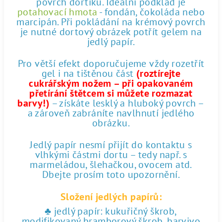
povrch dortíku. Ideální podklad je
potahovací hmota
- fondán, čokoláda nebo
marcipán. Při pokládání na krémový povrch
je nutné dortový obrázek potřít gelem na
jedlý papír.
Pro větší efekt doporučujeme vždy rozetřít
gel i na tištěnou část
(roztírejte
cukrářským nožem – při opakovaném
přetírání štětcem si můžete rozmazat
barvy!)
– získáte lesklý a hluboký povrch –
a zároveň zabráníte navlhnutí jedlého
obrázku.
Jedlý papír nesmí přijít do kontaktu s
vlhkými částmi dortu – tedy např. s
marmeládou, šlehačkou, ovocem atd.
Dbejte prosím toto upozornění.
Složení jedlých papírů:
♣ jedlý papír: kukuřičný škrob,
modifikovaný bramborový škrob, barvivo