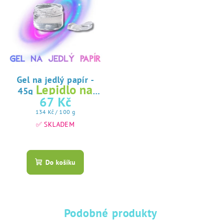
Gel na jedlý papír -
Lepidlo na
45g
jedlý papír
67 Kč
Měrná
134 Kč / 100 g
cena:
✅ SKLADEM
Průměrné
hodnocení
produktu
Do košíku
je
5,0
z
5
hvězdiček.
Podobné produkty