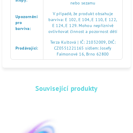
stopy
:
nebo sezamu
V případě, že produkt obsahuje
Upozornění
barviva: E 102, E 104, E 110, E 122,
pro
E 124, E 129. Mohou nepříznivě
barviva
:
ovlivňovat činnost a pozornost dětí
Terza Kultová | IČ: 21032009, DIČ:
Prodávající
:
CZ0551221165 sídlem: Josefy
Faimonové 16, Brno 62800
Související produkty