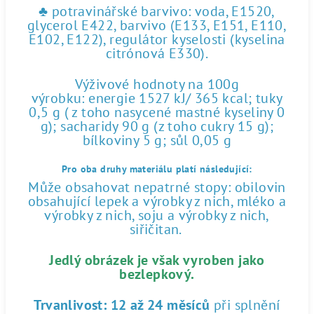
♣ potravinářské barvivo: voda, E1520,
glycerol E422, barvivo (E133, E151, E110,
E102, E122), regulátor kyselosti (kyselina
citrónová E330).
Výživové hodnoty na 100g
výrobku: energie 1527 kJ/ 365 kcal; tuky
0,5 g ( z toho nasycené mastné kyseliny 0
g); sacharidy 90 g (z toho cukry 15 g);
bílkoviny 5 g; sůl 0,05 g
Pro oba druhy materiálu platí následující:
Může obsahovat nepatrné stopy: obilovin
obsahující lepek a výrobky z nich, mléko a
výrobky z nich, soju a výrobky z nich,
siřičitan.
Jedlý obrázek je však vyroben jako
bezlepkový.
Trvanlivost:
12 až 24 měsíců
při splnění