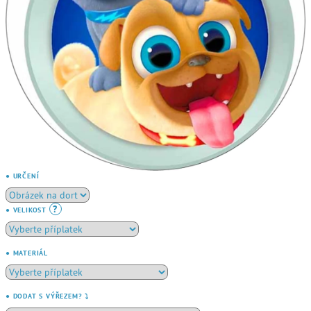
● URČENÍ
?
● VELIKOST
● MATERIÁL
● DODAT S VÝŘEZEM? ⤵️