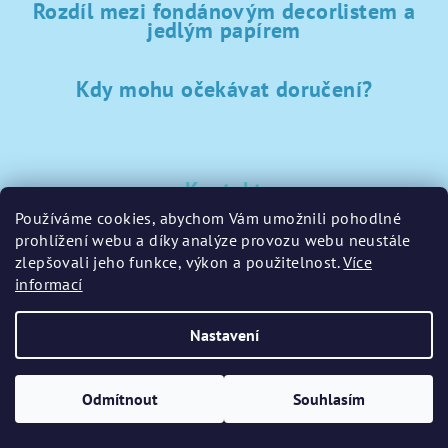
Rozdíl mezi fondánovým decorlistem a
jedlým papírem
Kdy mohu očekávat doručení?
Kontakt
Používáme cookies, abychom Vám umožnili pohodlné
sklad
@
sladke-potreby.cz
prohlížení webu a díky analýze provozu webu neustále
+420 797728283
zlepšovali jeho funkce, výkon a použitelnost.
Více
informací
Nastavení
Copyright 2026
GamaPečení.cz
. Všechna práva vyhrazena.
Upravit nastavení cookies
Odmítnout
Souhlasím
Vytvořil Shoptet