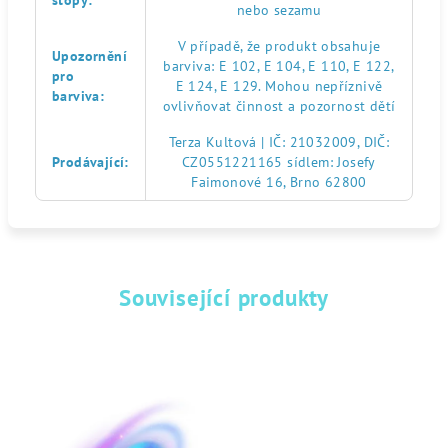
stopy
:
nebo sezamu
V případě, že produkt obsahuje
Upozornění
barviva: E 102, E 104, E 110, E 122,
pro
E 124, E 129. Mohou nepříznivě
barviva
:
ovlivňovat činnost a pozornost dětí
Terza Kultová | IČ: 21032009, DIČ:
Prodávající
:
CZ0551221165 sídlem: Josefy
Faimonové 16, Brno 62800
Související produkty