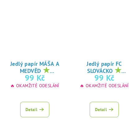
Jedlý papír MÁŠA A
Jedlý papír FC
★
★
MEDVĚD
SLOVÁCKO
oblíbený tisk na
oblíbený tisk na
99 Kč
99 Kč
jedlý papír
jedlý papír
🔥 OKAMŽITÉ ODESLÁNÍ
🔥 OKAMŽITÉ ODESLÁNÍ
Detail
Detail