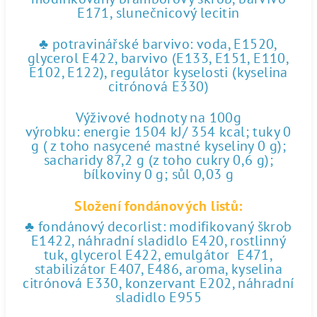
E171, slunečnicový lecitin
♣ potravinářské barvivo: voda, E1520,
glycerol E422, barvivo (E133, E151, E110,
E102, E122), regulátor kyselosti (kyselina
citrónová E330)
Výživové hodnoty na 100g
výrobku: energie 1504 kJ/ 354 kcal; tuky 0
g ( z toho nasycené mastné kyseliny 0 g);
sacharidy 87,2 g (z toho cukry 0,6 g);
bílkoviny 0 g; sůl 0,03 g
Složení fondánových listů:
♣ fondánový decorlist: modifikovaný škrob
E1422, náhradní sladidlo E420, rostlinný
tuk, glycerol E422, emulgátor E471,
stabilizátor E407, E486, aroma, kyselina
citrónová E330, konzervant E202, náhradní
sladidlo E955