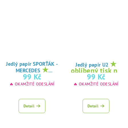
★
Jedlý papír SPORŤÁK -
Jedlý papír U2
★
oblíbený tisk na
MERCEDES
oblíbený tisk na
99 Kč
99 Kč
jedlý papír
jedlý papír
🔥 OKAMŽITÉ ODESLÁNÍ
🔥 OKAMŽITÉ ODESLÁNÍ
Detail
Detail