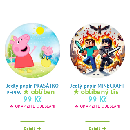
Jedlý papír PRASÁTKO
Jedlý papír MINECRAFT
★ oblíbený
★ oblíbený tisk
PEPPA
tisk na jedlý
na jedlý papír
99 Kč
99 Kč
papír
🔥 OKAMŽITÉ ODESLÁNÍ
🔥 OKAMŽITÉ ODESLÁNÍ
Detail
Detail