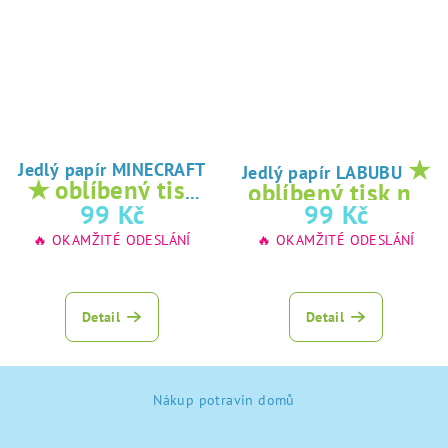
★
Jedlý papír MINECRAFT
Jedlý papír LABUBU
★ oblíbený tisk
oblíbený tisk na
na jedlý papír
99 Kč
99 Kč
jedlý papír
🔥 OKAMŽITÉ ODESLÁNÍ
🔥 OKAMŽITÉ ODESLÁNÍ
Detail
Detail
Z
Nákup potravin domů
á
p