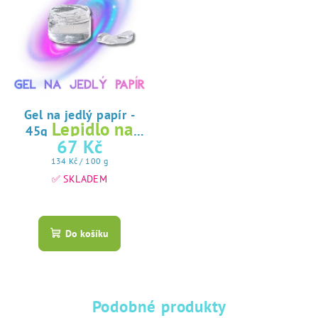
Gel na jedlý papír -
Lepidlo na
45g
jedlý papír
67 Kč
Měrná
134 Kč / 100 g
cena:
✅ SKLADEM
Průměrné
hodnocení
produktu
Do košíku
je
5,0
z
5
hvězdiček.
Podobné produkty