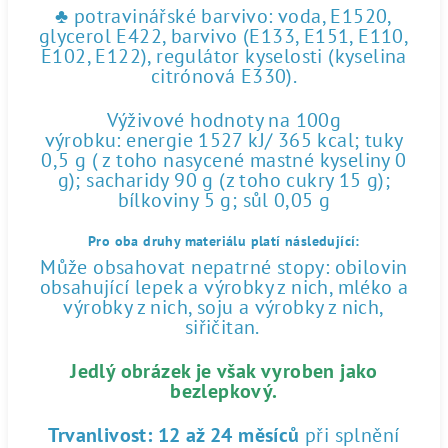
♣ potravinářské barvivo: voda, E1520,
glycerol E422, barvivo (E133, E151, E110,
E102, E122), regulátor kyselosti (kyselina
citrónová E330).
Výživové hodnoty na 100g
výrobku: energie 1527 kJ/ 365 kcal; tuky
0,5 g ( z toho nasycené mastné kyseliny 0
g); sacharidy 90 g (z toho cukry 15 g);
bílkoviny 5 g; sůl 0,05 g
Pro oba druhy materiálu platí následující:
Může obsahovat nepatrné stopy: obilovin
obsahující lepek a výrobky z nich, mléko a
výrobky z nich, soju a výrobky z nich,
siřičitan.
Jedlý obrázek je však vyroben jako
bezlepkový.
Trvanlivost:
12 až 24 měsíců
při splnění