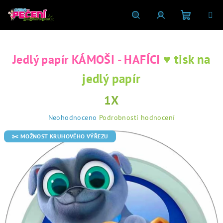
Přejít
na
obsah
Nákupní
Hledat
Přihlášení
♥ tisk na
Jedlý papír KÁMOŠI - HAFÍCI
košík
jedlý papír
1X
Průměrné
Neohodnoceno
Podrobnosti hodnocení
hodnocení
produktu
✂️ MOŽNOST KRUHOVÉHO VÝŘEZU
je
0,0
z
5
hvězdiček.