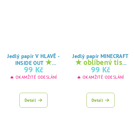
Jedlý papír V HLAVĚ -
Jedlý papír MINECRAFT
★
★ oblíbený tisk
INSIDE OUT
oblíbený tisk na
na jedlý papír
99 Kč
99 Kč
jedlý papír
🔥 OKAMŽITÉ ODESLÁNÍ
🔥 OKAMŽITÉ ODESLÁNÍ
Detail
Detail