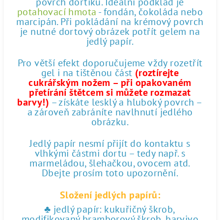
povrch dortíku. Ideální podklad je
potahovací hmota
- fondán, čokoláda nebo
marcipán. Při pokládání na krémový povrch
je nutné dortový obrázek potřít gelem na
jedlý papír.
Pro větší efekt doporučujeme vždy rozetřít
gel i na tištěnou část
(roztírejte
cukrářským nožem – při opakovaném
přetírání štětcem si můžete rozmazat
barvy!)
– získáte lesklý a hluboký povrch –
a zároveň zabráníte navlhnutí jedlého
obrázku.
Jedlý papír nesmí přijít do kontaktu s
vlhkými částmi dortu – tedy např. s
marmeládou, šlehačkou, ovocem atd.
Dbejte prosím toto upozornění.
Složení jedlých papírů:
♣ jedlý papír: kukuřičný škrob,
modifikovaný bramborový škrob, barvivo