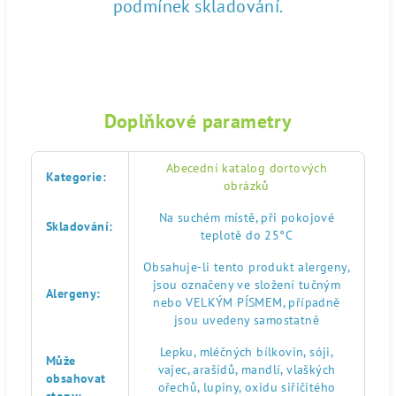
podmínek skladování.
Doplňkové parametry
Abecední katalog dortových
Kategorie
:
obrázků
Na suchém místě, při pokojové
Skladování
:
teplotě do 25°C
Obsahuje-li tento produkt alergeny,
jsou označeny ve složení tučným
Alergeny
:
nebo VELKÝM PÍSMEM, případně
jsou uvedeny samostatně
Lepku, mléčných bílkovin, sóji,
Může
vajec, arašídů, mandlí, vlaškých
obsahovat
ořechů, lupiny, oxidu siřičitého