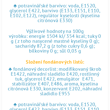
♣ potravinářské barvivo: voda, E1520,
glycerol E422, barvivo (E133, E151, E110,
E102, E122), regulátor kyselosti (kyselina
citrónová E330)
Výživové hodnoty na 100g
výrobku: energie 1504 kJ/ 354 kcal; tuky 0
g ( z toho nasycené mastné kyseliny 0 g);
sacharidy 87,2 g (z toho cukry 0,6 g);
bílkoviny 0 g; sůl 0,03 g
Složení fondánových listů:
♣ fondánový decorlist: modifikovaný škrob
E1422, náhradní sladidlo E420, rostlinný
tuk, glycerol E422, emulgátor E471,
stabilizátor E407, E486, aroma, kyselina
citrónová E330, konzervant E202, náhradní
sladidlo E955
♣ potravinářské barvivo: voda, E1520,
glycerol E422, barvivo (E133, E151, E110,