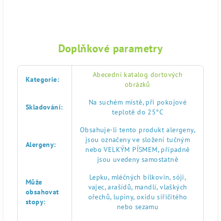
Doplňkové parametry
Abecední katalog dortových
Kategorie
:
obrázků
Na suchém místě, při pokojové
Skladování
:
teplotě do 25°C
Obsahuje-li tento produkt alergeny,
jsou označeny ve složení tučným
Alergeny
:
nebo VELKÝM PÍSMEM, případně
jsou uvedeny samostatně
Lepku, mléčných bílkovin, sóji,
Může
vajec, arašídů, mandlí, vlaškých
obsahovat
ořechů, lupiny, oxidu siřičitého
stopy
:
nebo sezamu