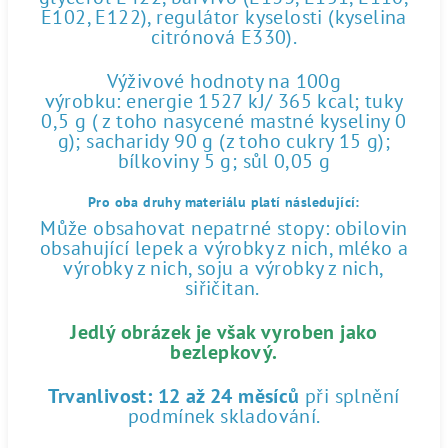
E102, E122), regulátor kyselosti (kyselina
citrónová E330).
Výživové hodnoty na 100g
výrobku: energie 1527 kJ/ 365 kcal; tuky
0,5 g ( z toho nasycené mastné kyseliny 0
g); sacharidy 90 g (z toho cukry 15 g);
bílkoviny 5 g; sůl 0,05 g
Pro oba druhy materiálu platí následující:
Může obsahovat nepatrné stopy: obilovin
obsahující lepek a výrobky z nich, mléko a
výrobky z nich, soju a výrobky z nich,
siřičitan.
Jedlý obrázek je však vyroben jako
bezlepkový.
Trvanlivost:
12 až 24 měsíců
při splnění
podmínek skladování.