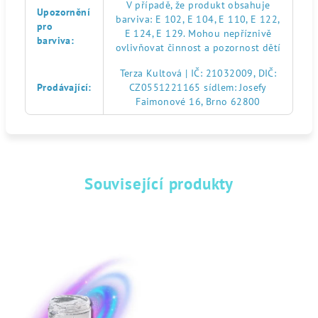
V případě, že produkt obsahuje
Upozornění
barviva: E 102, E 104, E 110, E 122,
pro
E 124, E 129. Mohou nepříznivě
barviva
:
ovlivňovat činnost a pozornost dětí
Terza Kultová | IČ: 21032009, DIČ:
Prodávající
:
CZ0551221165 sídlem: Josefy
Faimonové 16, Brno 62800
Související produkty