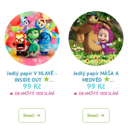
Jedlý papír V HLAVĚ -
Jedlý papír MÁŠA A
★
★
INSIDE OUT
MEDVĚD
oblíbený tisk na
oblíbený tisk na
99 Kč
99 Kč
jedlý papír
jedlý papír
🔥 OKAMŽITÉ ODESLÁNÍ
🔥 OKAMŽITÉ ODESLÁNÍ
Detail
Detail