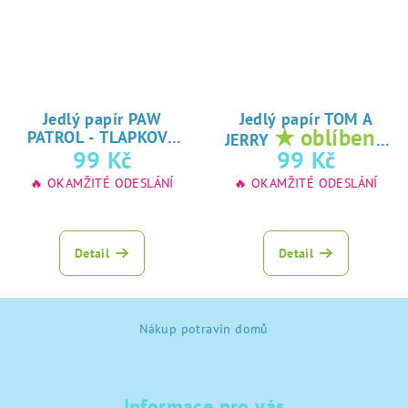
Jedlý papír PAW
Jedlý papír TOM A
★ oblíbený
PATROL - TLAPKOVÁ
JERRY
★
tisk na jedlý
99 Kč
99 Kč
PATROLA
oblíbený tisk na
papír
🔥 OKAMŽITÉ ODESLÁNÍ
🔥 OKAMŽITÉ ODESLÁNÍ
jedlý papír
Detail
Detail
Z
Nákup potravin domů
á
p
a
Informace pro vás