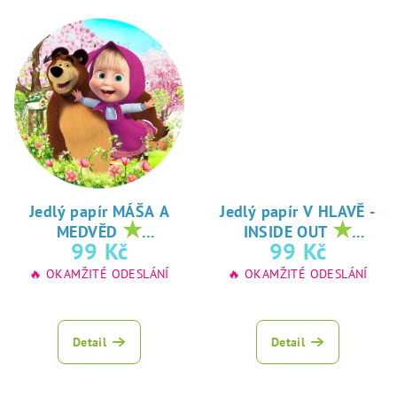
Jedlý papír MÁŠA A
Jedlý papír V HLAVĚ -
★
★
MEDVĚD
INSIDE OUT
oblíbený tisk na
oblíbený tisk na
99 Kč
99 Kč
jedlý papír
jedlý papír
🔥 OKAMŽITÉ ODESLÁNÍ
🔥 OKAMŽITÉ ODESLÁNÍ
Detail
Detail