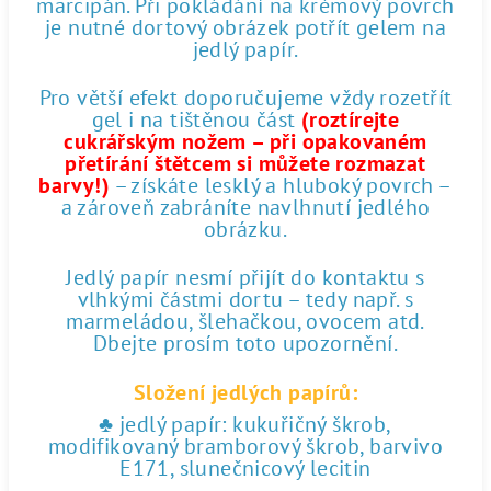
marcipán. Při pokládání na krémový povrch
je nutné dortový obrázek potřít gelem na
jedlý papír.
Pro větší efekt doporučujeme vždy rozetřít
gel i na tištěnou část
(roztírejte
cukrářským nožem – při opakovaném
přetírání štětcem si můžete rozmazat
barvy!)
– získáte lesklý a hluboký povrch –
a zároveň zabráníte navlhnutí jedlého
obrázku.
Jedlý papír nesmí přijít do kontaktu s
vlhkými částmi dortu – tedy např. s
marmeládou, šlehačkou, ovocem atd.
Dbejte prosím toto upozornění.
Složení jedlých papírů:
♣ jedlý papír: kukuřičný škrob,
modifikovaný bramborový škrob, barvivo
E171, slunečnicový lecitin