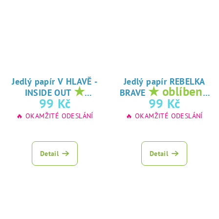
Jedlý papír V HLAVĚ -
Jedlý papír REBELKA
★
★ oblíbený
INSIDE OUT
BRAVE
oblíbený tisk na
tisk na jedlý
99 Kč
99 Kč
jedlý papír
papír
🔥 OKAMŽITÉ ODESLÁNÍ
🔥 OKAMŽITÉ ODESLÁNÍ
Detail
Detail