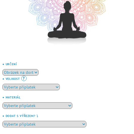
● URČENÍ
?
● VELIKOST
● MATERIÁL
● DODAT S VÝŘEZEM? ⤵️