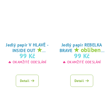
Jedlý papír V HLAVĚ -
Jedlý papír REBELKA
★
★ oblíbený
INSIDE OUT
BRAVE
oblíbený tisk na
tisk na jedlý
99 Kč
99 Kč
jedlý papír
papír
🔥 OKAMŽITÉ ODESLÁNÍ
🔥 OKAMŽITÉ ODESLÁNÍ
Detail
Detail