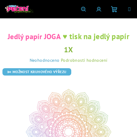
Přejít
na
obsah
Nákupní
Hledat
Přihlášení
♥ tisk na jedlý papír
Jedlý papír JOGA
košík
1X
Průměrné
Neohodnoceno
Podrobnosti hodnocení
hodnocení
produktu
✂️ MOŽNOST KRUHOVÉHO VÝŘEZU
je
0,0
z
5
hvězdiček.