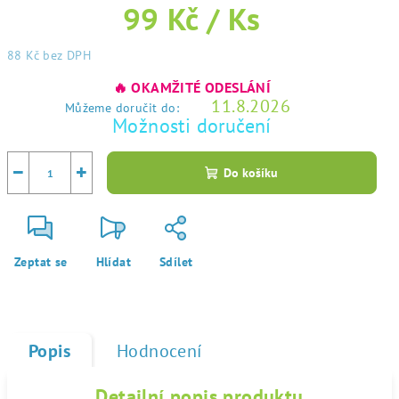
99 Kč
/ Ks
88 Kč
bez DPH
Měrná
🔥 OKAMŽITÉ ODESLÁNÍ
cena:
11.8.2026
Můžeme doručit do:
Možnosti doručení
−
+
Do košíku
Zeptat se
Hlídat
Sdílet
Popis
Hodnocení
Detailní popis produktu