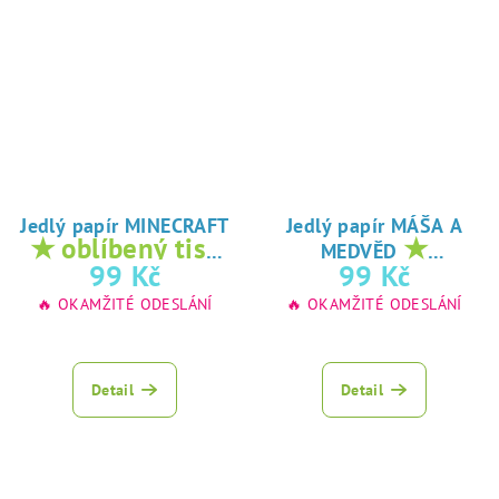
Jedlý papír MINECRAFT
Jedlý papír MÁŠA A
★ oblíbený tisk
★
MEDVĚD
na jedlý papír
oblíbený tisk na
99 Kč
99 Kč
jedlý papír
🔥 OKAMŽITÉ ODESLÁNÍ
🔥 OKAMŽITÉ ODESLÁNÍ
Detail
Detail