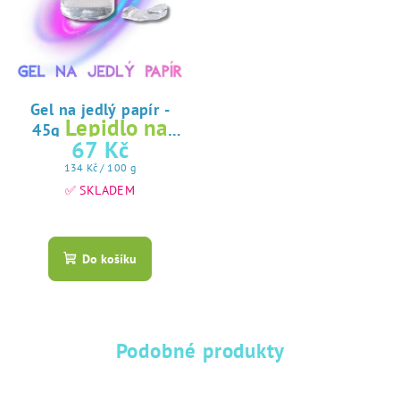
Gel na jedlý papír -
Lepidlo na
45g
jedlý papír
67 Kč
Měrná
134 Kč / 100 g
cena:
✅ SKLADEM
Průměrné
hodnocení
produktu
Do košíku
je
5,0
z
5
hvězdiček.
Podobné produkty