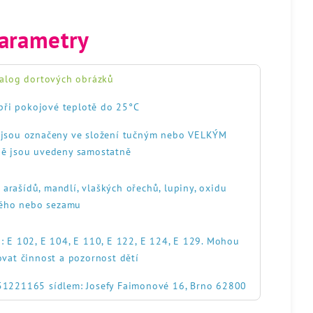
arametry
alog dortových obrázků
při pokojové teplotě do 25°C
, jsou označeny ve složení tučným nebo VELKÝM
ě jsou uvedeny samostatně
, arašídů, mandlí, vlaškých ořechů, lupiny, oxidu
itého nebo sezamu
: E 102, E 104, E 110, E 122, E 124, E 129. Mohou
ovat činnost a pozornost dětí
551221165 sídlem: Josefy Faimonové 16, Brno 62800