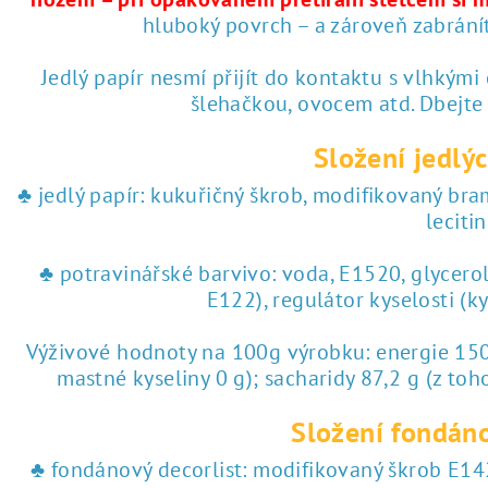
♥ tisk na jedlý papír
hluboký povrch – a zároveň zabrání
 tisk na jedlý papír
Jedlý papír nesmí přijít do kontaktu s vlhkými
šlehačkou, ovocem atd. Dbejte
Složení jedlýc
♣ jedlý papír: kukuřičný škrob, modifikovaný br
lecitin
♣ potravinářské barvivo: voda, E1520, glycero
E122), regulátor kyselosti (k
Výživové hodnoty na 100g výrobku: energie 1504
mastné kyseliny 0 g); sacharidy 87,2 g (z toho
Složení fondáno
♣ fondánový decorlist: modifikovaný škrob E142