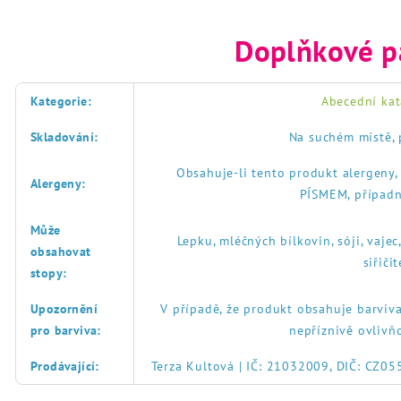
Doplňkové p
Kategorie
:
Abecední kat
Skladování
:
Na suchém místě, 
Obsahuje-li tento produkt alergeny
Alergeny
:
PÍSMEM, případn
Může
Lepku, mléčných bílkovin, sóji, vajec
obsahovat
siřič
stopy
:
Upozornění
V případě, že produkt obsahuje barviva
pro barviva
:
nepříznivě ovlivň
Prodávající
:
Terza Kultová | IČ: 21032009, DIČ: CZ0