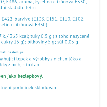
07, E486, aroma, kyselina citrónová E330,
dní sladidlo E955
l E422, barvivo (E133, E151, E110, E102,
yselina citrónová E330).
kJ/ 365 kcal; tuky 0,5 g ( z toho nasycené
 cukry 15 g); bílkoviny 5 g; sůl 0,05 g
latí následující:
hující lepek a výrobky z nich, mléko a
ky z nich, siřičitan.
ben jako bezlepkový.
plnění podmínek skladování.