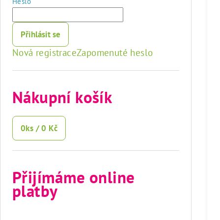
Heslo
Přihlásit se
Nová registrace
Zapomenuté heslo
Nákupní košík
0
ks /
0 Kč
Přijímáme online
platby