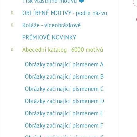
r
Tisk vlastního motivu ❤️
a
OBLÍBENÉ MOTIVY - podle názvu
n
Koláže - víceobrázkové
n
PRÉMIOVÉ NOVINKY
í
Abecední katalog - 6000 motivů
p
Obrázky začínající písmenem A
a
Obrázky začínající písmenem B
n
Obrázky začínající písmenem C
e
Obrázky začínající písmenem D
l
Obrázky začínající písmenem E
Obrázky začínající písmenem F