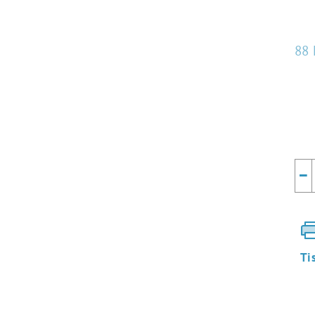
88 
Mě
cen
−
Ti