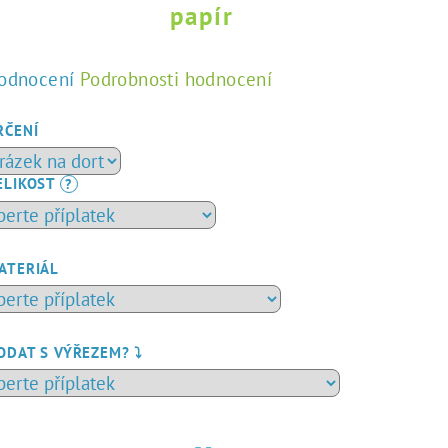
papír
ůměrné
odnocení
Podrobnosti hodnocení
dnocení
duktu
RČENÍ
ELIKOST
?
zdiček.
ATERIÁL
ODAT S VÝŘEZEM? ⤵️