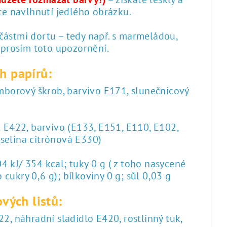
te navlhnutí jedlého obrázku.
 částmi dortu – tedy např. s marmeládou,
 prosím toto upozornění.
h papírů:
amborový škrob, barvivo E171, slunečnicový
l E422, barvivo (E133, E151, E110, E102,
yselina citrónová E330)
 kJ/ 354 kcal; tuky 0 g ( z toho nasycené
 cukry 0,6 g); bílkoviny 0 g; sůl 0,03 g
vých listů:
2, náhradní sladidlo E420, rostlinný tuk,