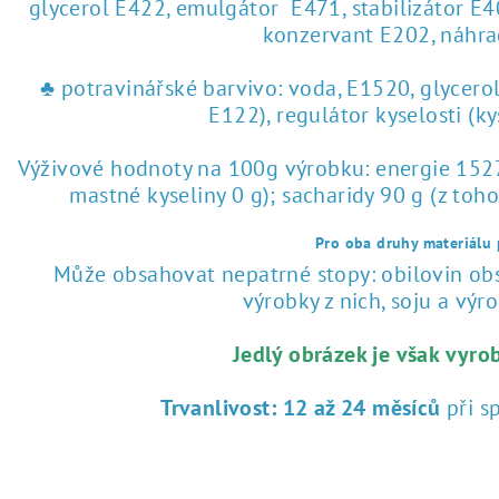
glycerol E422, emulgátor E471, stabilizátor E4
konzervant E202, náhra
♣ potravinářské barvivo: voda, E1520, glycero
E122), regulátor kyselosti (k
Výživové hodnoty na 100g výrobku: energie 1527 
mastné kyseliny 0 g); sacharidy 90 g (z toho
Pro oba druhy materiálu p
Může obsahovat nepatrné stopy: obilovin obsa
výrobky z nich, soju a výrob
Jedlý obrázek je však vyro
Trvanlivost:
12 až 24 měsíců
při s