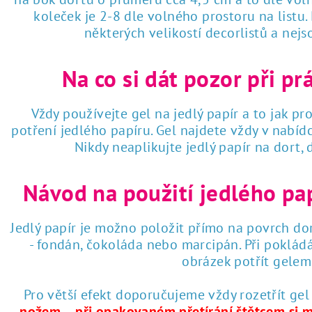
koleček je 2-8 dle volného prostoru na listu
některých velikostí decorlistů a nej
Na co si dát pozor při pr
Vždy používejte gel na jedlý papír a to jak pro
potření jedlého papíru. Gel najdete vždy v nabí
Nikdy neaplikujte jedlý papír na dort,
Návod na použití jedlého pa
Jedlý papír je možno položit přímo na povrch dor
- fondán, čokoláda nebo marcipán. Při poklád
obrázek potřít gelem 
Pro větší efekt doporučujeme vždy rozetřít gel
nožem – při opakovaném přetírání štětcem si 