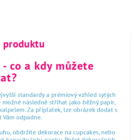
s produktu
 - co a kdy můžete
at?
nejvyšší standardy a prémiový vzhled sytých
 je možné následně stříhat jako běžný papír,
alpelem. Za příplatek, lze obrázek dodat s
st Vám odpadne.
ruhu, obdržíte dekorace na cupcakes, nebo
é kapacity listu papíru. Počet dekoračních