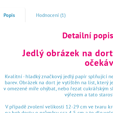
Popis
Hodnocení (1)
Detailní popi
Jedlý obrázek na dort
očekáv
Kvalitní - hladký značkový jedlý papír splňující 
barev. Obrázek na dort je vytištěn na list, který
v omezené míře ohýbat, nebo řezat cukrářským sk
výřezem a tato staro
V případě zvolení velikosti 12-29 cm ve tvaru k
na bok dortu o průměru cca 4,5 cm a to dle voln