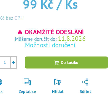
99 Kč
/ Ks
Kč
bez DPH
rná
a:
🔥 OKAMŽITÉ ODESLÁNÍ
11.8.2026
Můžeme doručit do:
Možnosti doručení
+
Do košíku
sk
Zeptat se
Hlídat
Sdílet