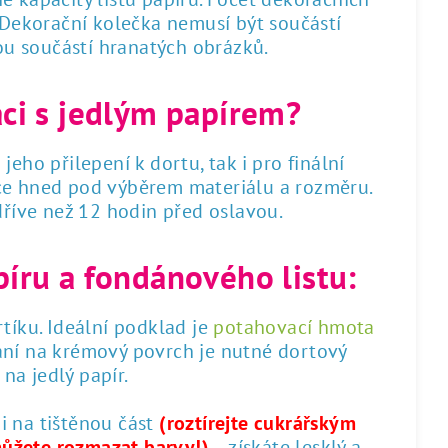
. Dekorační kolečka nemusí být součástí
sou součástí hranatých obrázků.
áci s jedlým papírem?
 jeho přilepení k dortu, tak i pro finální
dce hned pod výběrem materiálu a rozměru.
 dříve než 12 hodin před oslavou.
píru a fondánového listu:
tíku. Ideální podklad je
potahovací hmota
ání na krémový povrch je nutné dortový
na jedlý papír.
 i na tištěnou část
(roztírejte cukrářským
můžete rozmazat barvy!)
– získáte lesklý a