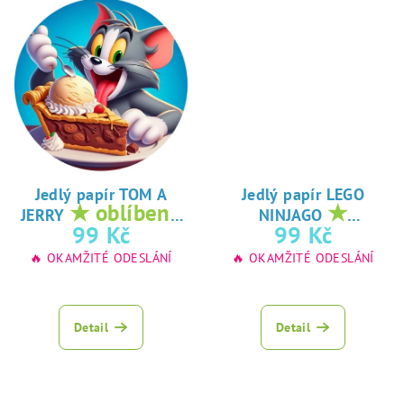
Jedlý papír TOM A
Jedlý papír LEGO
★ oblíbený
★
JERRY
NINJAGO
tisk na jedlý
oblíbený tisk na
99 Kč
99 Kč
papír
jedlý papír
🔥 OKAMŽITÉ ODESLÁNÍ
🔥 OKAMŽITÉ ODESLÁNÍ
Detail
Detail