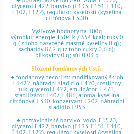
♣ potravinářské barvivo: voda, E1520,
glycerol E422, barvivo (E133, E151, E110,
E102, E122), regulátor kyselosti (kyselina
citrónová E330)
Výživové hodnoty na 100g
výrobku: energie 1504 kJ/ 354 kcal; tuky 0
g ( z toho nasycené mastné kyseliny 0 g);
sacharidy 87,2 g (z toho cukry 0,6 g);
bílkoviny 0 g; sůl 0,03 g
Složení fondánových listů:
♣ fondánový decorlist: modifikovaný škrob
E1422, náhradní sladidlo E420, rostlinný
tuk, glycerol E422, emulgátor E471,
stabilizátor E407, E486, aroma, kyselina
citrónová E330, konzervant E202, náhradní
sladidlo E955
♣ potravinářské barvivo: voda, E1520,
glycerol E422, barvivo (E133, E151, E110,
E102, E122), regulátor kyselosti (kyselina