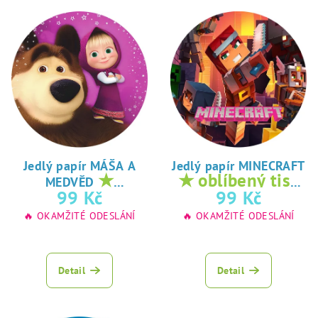
Jedlý papír MÁŠA A
Jedlý papír MINECRAFT
★
★ oblíbený tisk
MEDVĚD
oblíbený tisk na
na jedlý papír
99 Kč
99 Kč
jedlý papír
🔥 OKAMŽITÉ ODESLÁNÍ
🔥 OKAMŽITÉ ODESLÁNÍ
Detail
Detail