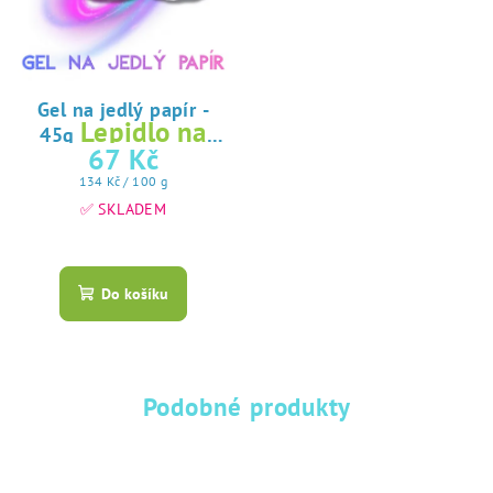
Gel na jedlý papír -
Lepidlo na
45g
jedlý papír
67 Kč
Měrná
134 Kč / 100 g
cena:
✅ SKLADEM
Průměrné
hodnocení
produktu
Do košíku
je
5,0
z
5
hvězdiček.
Podobné produkty