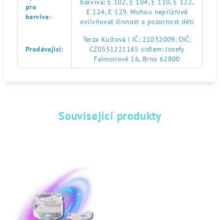
barviva: E 102, E 104, E 110, E 122,
pro
E 124, E 129. Mohou nepříznivě
barviva
:
ovlivňovat činnost a pozornost dětí
Terza Kultová | IČ: 21032009, DIČ:
Prodávající
:
CZ0551221165 sídlem: Josefy
Faimonové 16, Brno 62800
Související produkty