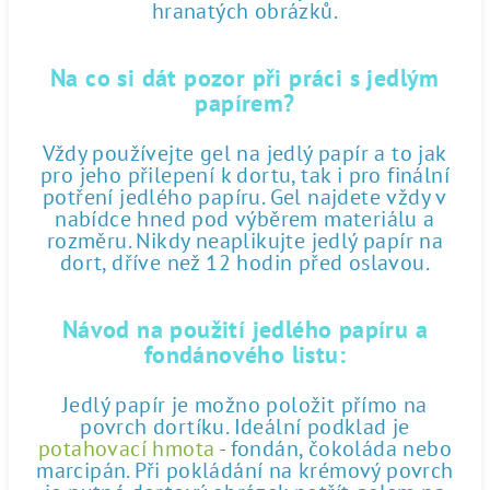
hranatých obrázků.
Na co si dát pozor při práci s jedlým
papírem?
Vždy používejte gel na jedlý papír a to jak
pro jeho přilepení k dortu, tak i pro finální
potření jedlého papíru. Gel najdete vždy v
nabídce hned pod výběrem materiálu a
rozměru. Nikdy neaplikujte jedlý papír na
dort, dříve než 12 hodin před oslavou.
Návod na použití jedlého papíru a
fondánového listu:
Jedlý papír je možno položit přímo na
povrch dortíku. Ideální podklad je
potahovací hmota
- fondán, čokoláda nebo
marcipán. Při pokládání na krémový povrch