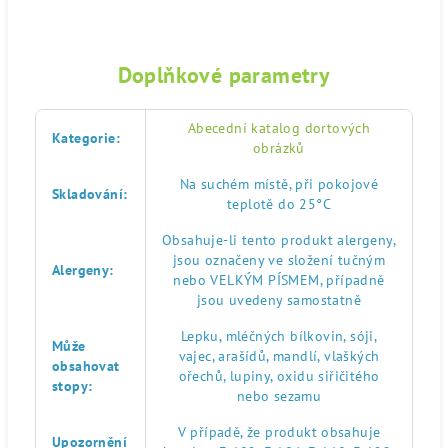
Doplňkové parametry
Abecední katalog dortových
Kategorie
:
obrázků
Na suchém místě, při pokojové
Skladování
:
teplotě do 25°C
Obsahuje-li tento produkt alergeny,
jsou označeny ve složení tučným
Alergeny
:
nebo VELKÝM PÍSMEM, případně
jsou uvedeny samostatně
Lepku, mléčných bílkovin, sóji,
Může
vajec, arašídů, mandlí, vlaškých
obsahovat
ořechů, lupiny, oxidu siřičitého
stopy
:
nebo sezamu
V případě, že produkt obsahuje
Upozornění