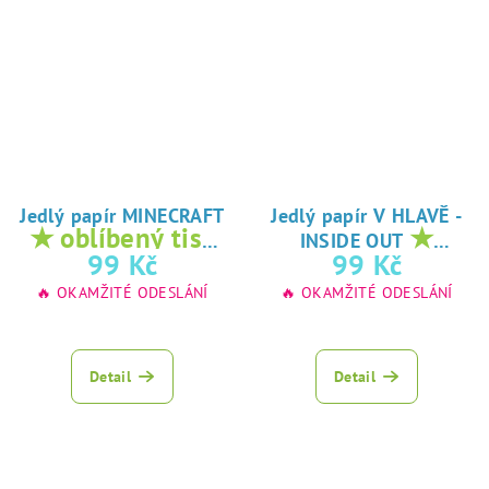
Jedlý papír MINECRAFT
Jedlý papír V HLAVĚ -
★ oblíbený tisk
★
INSIDE OUT
na jedlý papír
oblíbený tisk na
99 Kč
99 Kč
jedlý papír
🔥 OKAMŽITÉ ODESLÁNÍ
🔥 OKAMŽITÉ ODESLÁNÍ
Detail
Detail