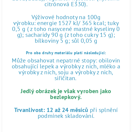
citrónová E330).
Výživové hodnoty na 100g
výrobku: energie 1527 kJ/ 365 kcal; tuky
0,5 g ( z toho nasycené mastné kyseliny 0
g); sacharidy 90 g (z toho cukry 15 g);
bílkoviny 5 g; sůl 0,05 g
Pro oba druhy materiálu platí následující:
Může obsahovat nepatrné stopy: obilovin
obsahující lepek a výrobky z nich, mléko a
výrobky z nich, soju a výrobky z nich,
siřičitan.
Jedlý obrázek je však vyroben jako
bezlepkový.
Trvanlivost:
12 až 24 měsíců
při splnění
podmínek skladování.