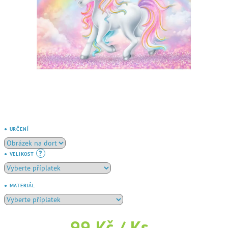
● URČENÍ
?
● VELIKOST
● MATERIÁL
99 Kč
/ Ks