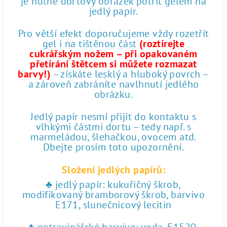
je nutné dortový obrázek potřít gelem na
jedlý papír.
Pro větší efekt doporučujeme vždy rozetřít
gel i na tištěnou část
(roztírejte
cukrářským nožem – při opakovaném
přetírání štětcem si můžete rozmazat
barvy!)
– získáte lesklý a hluboký povrch –
a zároveň zabráníte navlhnutí jedlého
obrázku.
Jedlý papír nesmí přijít do kontaktu s
vlhkými částmi dortu – tedy např. s
marmeládou, šlehačkou, ovocem atd.
Dbejte prosím toto upozornění.
Složení jedlých papírů:
♣ jedlý papír: kukuřičný škrob,
modifikovaný bramborový škrob, barvivo
E171, slunečnicový lecitin