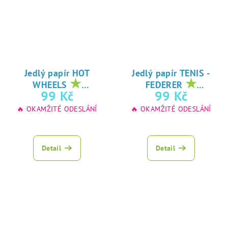
Jedlý papír HOT
Jedlý papír TENIS -
★
★
WHEELS
FEDERER
oblíbený tisk na
oblíbený tisk na
99 Kč
99 Kč
jedlý papír
jedlý papír
🔥 OKAMŽITÉ ODESLÁNÍ
🔥 OKAMŽITÉ ODESLÁNÍ
Detail
Detail