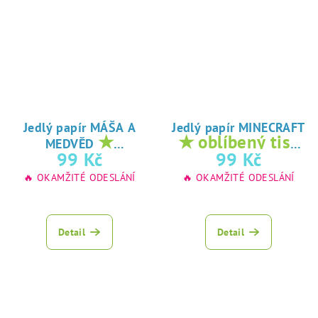
Jedlý papír MÁŠA A
Jedlý papír MINECRAFT
★
★ oblíbený tisk
MEDVĚD
oblíbený tisk na
na jedlý papír
99 Kč
99 Kč
jedlý papír
🔥 OKAMŽITÉ ODESLÁNÍ
🔥 OKAMŽITÉ ODESLÁNÍ
Detail
Detail