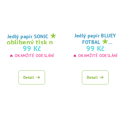
★
Jedlý papír BLUEY
Jedlý papír SONIC
★
oblíbený tisk na
FOTBAL
oblíbený tisk na
99 Kč
99 Kč
jedlý papír
jedlý papír
🔥 OKAMŽITÉ ODESLÁNÍ
🔥 OKAMŽITÉ ODESLÁNÍ
Detail
Detail