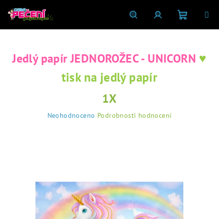
Přejít
na
obsah
Nákupní
Hledat
Přihlášení
♥
Jedlý papír JEDNOROŽEC - UNICORN
košík
tisk na jedlý papír
1X
Průměrné
Neohodnoceno
Podrobnosti hodnocení
hodnocení
produktu
je
0,0
z
5
hvězdiček.