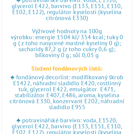
♣ potravinářské barvivo: voda, E1520,
glycerol E422, barvivo (E133, E151, E110,
E102, E122), regulátor kyselosti (kyselina
citrónová E330)
Výživové hodnoty na 100g
výrobku: energie 1504 kJ/ 354 kcal; tuky 0
g ( z toho nasycené mastné kyseliny 0 g);
sacharidy 87,2 g (z toho cukry 0,6 g);
bílkoviny 0 g; sůl 0,03 g
Složení fondánových listů:
♣ fondánový decorlist: modifikovaný škrob
E1422, náhradní sladidlo E420, rostlinný
tuk, glycerol E422, emulgátor E471,
stabilizátor E407, E486, aroma, kyselina
citrónová E330, konzervant E202, náhradní
sladidlo E955
♣ potravinářské barvivo: voda, E1520,
glycerol E422, barvivo (E133, E151, E110,
E102, E122), regulátor kyselosti (kyselina