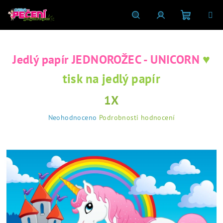
Přejít
na
obsah
Nákupní
Hledat
Přihlášení
♥
Jedlý papír JEDNOROŽEC - UNICORN
košík
tisk na jedlý papír
1X
Průměrné
Neohodnoceno
Podrobnosti hodnocení
hodnocení
produktu
je
0,0
z
5
hvězdiček.