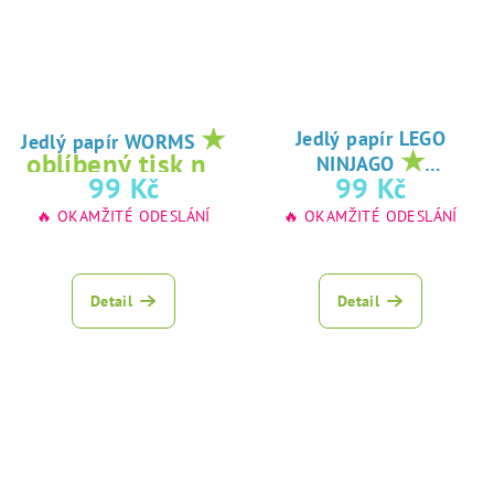
★
Jedlý papír LEGO
Jedlý papír WORMS
★
oblíbený tisk na
NINJAGO
oblíbený tisk na
99 Kč
99 Kč
jedlý papír
jedlý papír
🔥 OKAMŽITÉ ODESLÁNÍ
🔥 OKAMŽITÉ ODESLÁNÍ
Detail
Detail