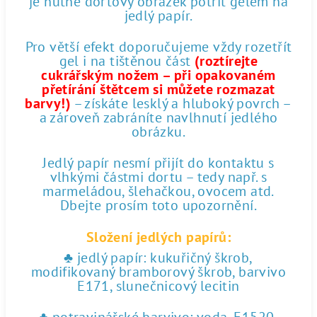
je nutné dortový obrázek potřít gelem na
jedlý papír.
Pro větší efekt doporučujeme vždy rozetřít
gel i na tištěnou část
(roztírejte
cukrářským nožem – při opakovaném
přetírání štětcem si můžete rozmazat
barvy!)
– získáte lesklý a hluboký povrch –
a zároveň zabráníte navlhnutí jedlého
obrázku.
Jedlý papír nesmí přijít do kontaktu s
vlhkými částmi dortu – tedy např. s
marmeládou, šlehačkou, ovocem atd.
Dbejte prosím toto upozornění.
Složení jedlých papírů:
♣ jedlý papír: kukuřičný škrob,
modifikovaný bramborový škrob, barvivo
E171, slunečnicový lecitin