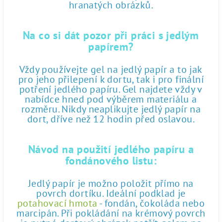
hranatých obrázků.
Na co si dát pozor při práci s jedlým
papírem?
Vždy používejte gel na jedlý papír a to jak
pro jeho přilepení k dortu, tak i pro finální
potření jedlého papíru. Gel najdete vždy v
nabídce hned pod výběrem materiálu a
rozměru. Nikdy neaplikujte jedlý papír na
dort, dříve než 12 hodin před oslavou.
Návod na použití jedlého papíru a
fondánového listu:
Jedlý papír je možno položit přímo na
povrch dortíku. Ideální podklad je
potahovací hmota
- fondán, čokoláda nebo
marcipán. Při pokládání na krémový povrch