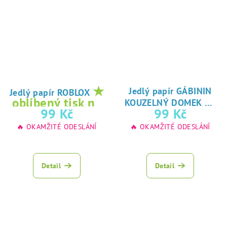
★
Jedlý papír GÁBININ
Jedlý papír ROBLOX
★
oblíbený tisk na
KOUZELNÝ DOMEK
oblíbený tisk na
99 Kč
99 Kč
jedlý papír
jedlý papír
🔥 OKAMŽITÉ ODESLÁNÍ
🔥 OKAMŽITÉ ODESLÁNÍ
Detail
Detail