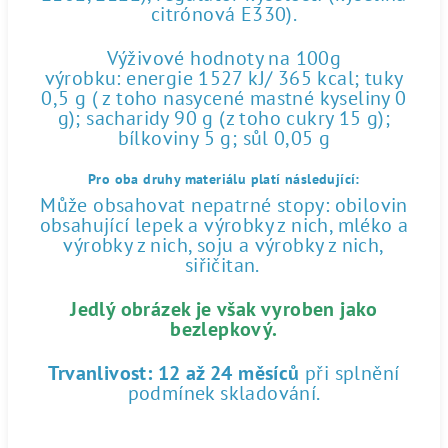
citrónová E330).
Výživové hodnoty na 100g
výrobku: energie 1527 kJ/ 365 kcal; tuky
0,5 g ( z toho nasycené mastné kyseliny 0
g); sacharidy 90 g (z toho cukry 15 g);
bílkoviny 5 g; sůl 0,05 g
Pro oba druhy materiálu platí následující:
Může obsahovat nepatrné stopy: obilovin
obsahující lepek a výrobky z nich, mléko a
výrobky z nich, soju a výrobky z nich,
siřičitan.
Jedlý obrázek je však vyroben jako
bezlepkový.
Trvanlivost:
12 až 24 měsíců
při splnění
podmínek skladování.