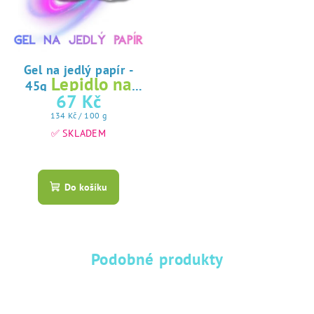
Gel na jedlý papír -
Lepidlo na
45g
jedlý papír
67 Kč
Měrná
134 Kč / 100 g
cena:
✅ SKLADEM
Průměrné
hodnocení
produktu
Do košíku
je
5,0
z
5
hvězdiček.
Podobné produkty