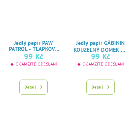
Jedlý papír PAW
Jedlý papír GÁBININ
★
PATROL - TLAPKOVÁ
KOUZELNÝ DOMEK
★
oblíbený tisk na
99 Kč
99 Kč
PATROLA
oblíbený tisk na
jedlý papír
🔥 OKAMŽITÉ ODESLÁNÍ
🔥 OKAMŽITÉ ODESLÁNÍ
jedlý papír
Detail
Detail