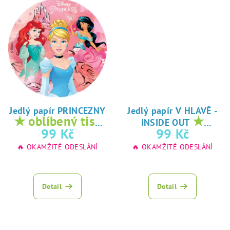
Jedlý papír PRINCEZNY
Jedlý papír V HLAVĚ -
★ oblíbený tisk
★
INSIDE OUT
na jedlý papír
oblíbený tisk na
99 Kč
99 Kč
jedlý papír
🔥 OKAMŽITÉ ODESLÁNÍ
🔥 OKAMŽITÉ ODESLÁNÍ
Detail
Detail