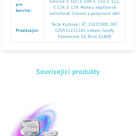
barviva: E 102, E 104, E 110, E 122,
pro
E 124, E 129. Mohou nepříznivě
barviva
:
ovlivňovat činnost a pozornost dětí
Terza Kultová | IČ: 21032009, DIČ:
Prodávající
:
CZ0551221165 sídlem: Josefy
Faimonové 16, Brno 62800
Související produkty