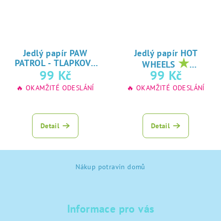
Jedlý papír PAW
Jedlý papír HOT
★
PATROL - TLAPKOVÁ
WHEELS
★
oblíbený tisk na
99 Kč
99 Kč
PATROLA
oblíbený tisk na
jedlý papír
🔥 OKAMŽITÉ ODESLÁNÍ
🔥 OKAMŽITÉ ODESLÁNÍ
jedlý papír
Detail
Detail
Z
Nákup potravin domů
á
p
a
Informace pro vás
t