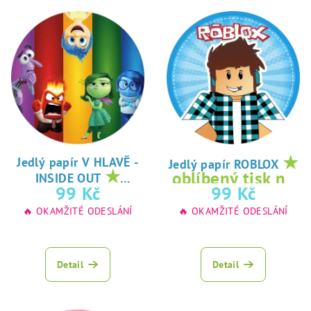
★
Jedlý papír V HLAVĚ -
Jedlý papír ROBLOX
★
oblíbený tisk na
INSIDE OUT
oblíbený tisk na
99 Kč
99 Kč
jedlý papír
jedlý papír
🔥 OKAMŽITÉ ODESLÁNÍ
🔥 OKAMŽITÉ ODESLÁNÍ
Detail
Detail