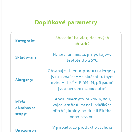
Doplňkové parametry
Abecední katalog dortových
Kategorie
:
obrázků
Na suchém místě, při pokojové
Skladování
:
teplotě do 25°C
Obsahuje-li tento produkt alergeny,
jsou označeny ve složení tučným
Alergeny
:
nebo VELKÝM PÍSMEM, případně
jsou uvedeny samostatně
Lepku, mléčných bílkovin, sóji,
Může
vajec, arašídů, mandlí, vlaškých
obsahovat
ořechů, lupiny, oxidu siřičitého
stopy
:
nebo sezamu
V případě, že produkt obsahuje
Upozornění