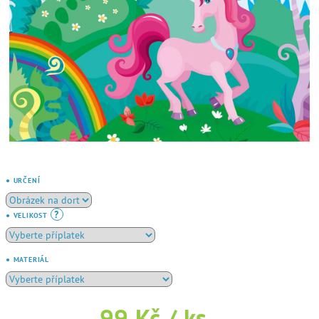
● URČENÍ
?
● VELIKOST
● MATERIÁL
99 Kč
/ ks