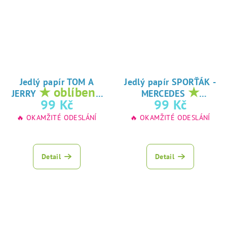
Jedlý papír TOM A
Jedlý papír SPORŤÁK -
★ oblíbený
★
JERRY
MERCEDES
tisk na jedlý
oblíbený tisk na
99 Kč
99 Kč
papír
jedlý papír
🔥 OKAMŽITÉ ODESLÁNÍ
🔥 OKAMŽITÉ ODESLÁNÍ
Detail
Detail