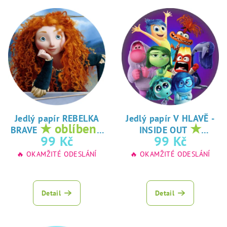
Jedlý papír REBELKA
Jedlý papír V HLAVĚ -
★ oblíbený
★
BRAVE
INSIDE OUT
tisk na jedlý
oblíbený tisk na
99 Kč
99 Kč
papír
jedlý papír
🔥 OKAMŽITÉ ODESLÁNÍ
🔥 OKAMŽITÉ ODESLÁNÍ
Detail
Detail