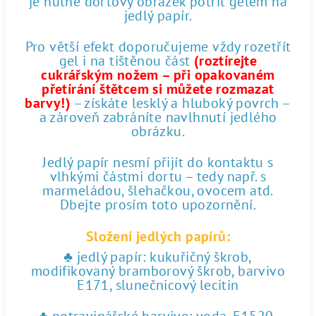
je nutné dortový obrázek potřít gelem na
jedlý papír.
Pro větší efekt doporučujeme vždy rozetřít
gel i na tištěnou část
(roztírejte
cukrářským nožem – při opakovaném
přetírání štětcem si můžete rozmazat
barvy!)
– získáte lesklý a hluboký povrch –
a zároveň zabráníte navlhnutí jedlého
obrázku.
Jedlý papír nesmí přijít do kontaktu s
vlhkými částmi dortu – tedy např. s
marmeládou, šlehačkou, ovocem atd.
Dbejte prosím toto upozornění.
Složení jedlých papírů:
♣ jedlý papír: kukuřičný škrob,
modifikovaný bramborový škrob, barvivo
E171, slunečnicový lecitin