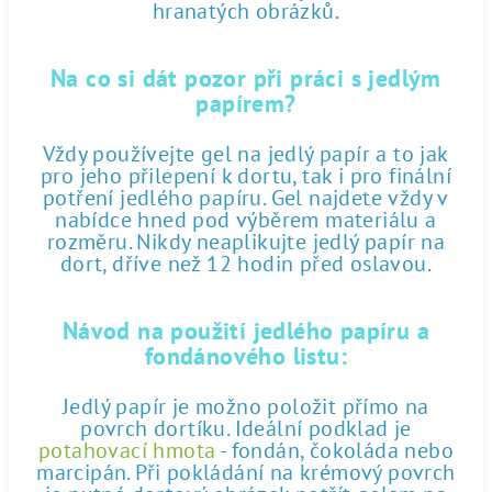
hranatých obrázků.
Na co si dát pozor při práci s jedlým
papírem?
Vždy používejte gel na jedlý papír a to jak
pro jeho přilepení k dortu, tak i pro finální
potření jedlého papíru. Gel najdete vždy v
nabídce hned pod výběrem materiálu a
rozměru. Nikdy neaplikujte jedlý papír na
dort, dříve než 12 hodin před oslavou.
Návod na použití jedlého papíru a
fondánového listu:
Jedlý papír je možno položit přímo na
povrch dortíku. Ideální podklad je
potahovací hmota
- fondán, čokoláda nebo
marcipán. Při pokládání na krémový povrch