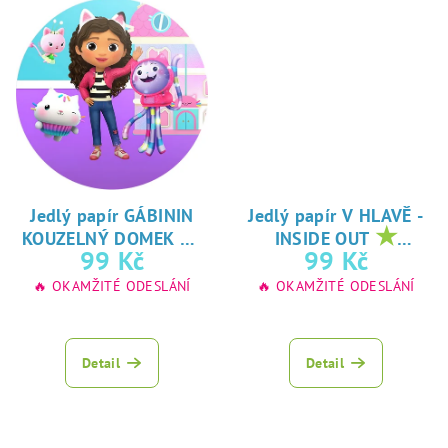
Jedlý papír GÁBININ
Jedlý papír V HLAVĚ -
★
★
KOUZELNÝ DOMEK
INSIDE OUT
oblíbený tisk na
oblíbený tisk na
99 Kč
99 Kč
jedlý papír
jedlý papír
🔥 OKAMŽITÉ ODESLÁNÍ
🔥 OKAMŽITÉ ODESLÁNÍ
Detail
Detail