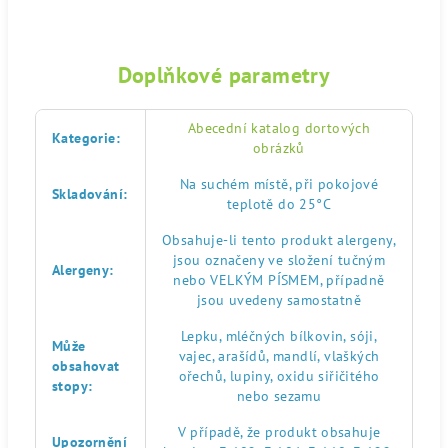
Doplňkové parametry
Abecední katalog dortových
Kategorie
:
obrázků
Na suchém místě, při pokojové
Skladování
:
teplotě do 25°C
Obsahuje-li tento produkt alergeny,
jsou označeny ve složení tučným
Alergeny
:
nebo VELKÝM PÍSMEM, případně
jsou uvedeny samostatně
Lepku, mléčných bílkovin, sóji,
Může
vajec, arašídů, mandlí, vlaškých
obsahovat
ořechů, lupiny, oxidu siřičitého
stopy
:
nebo sezamu
V případě, že produkt obsahuje
Upozornění