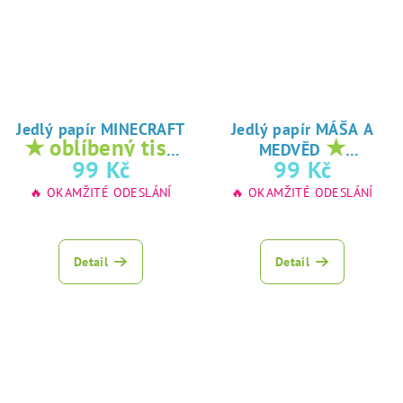
Jedlý papír MINECRAFT
Jedlý papír MÁŠA A
★ oblíbený tisk
★
MEDVĚD
na jedlý papír
oblíbený tisk na
99 Kč
99 Kč
jedlý papír
🔥 OKAMŽITÉ ODESLÁNÍ
🔥 OKAMŽITÉ ODESLÁNÍ
Detail
Detail