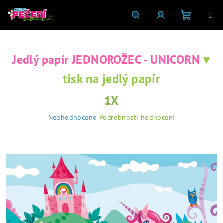
Přejít
na
obsah
Nákupní
Hledat
Přihlášení
♥
Jedlý papír JEDNOROŽEC - UNICORN
košík
tisk na jedlý papír
1X
Průměrné
Neohodnoceno
Podrobnosti hodnocení
hodnocení
produktu
je
0,0
z
5
hvězdiček.