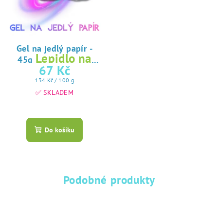
Gel na jedlý papír -
Lepidlo na
45g
jedlý papír
67 Kč
Měrná
134 Kč / 100 g
cena:
✅ SKLADEM
Průměrné
hodnocení
produktu
Do košíku
je
5,0
z
5
hvězdiček.
Podobné produkty