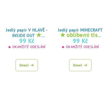
Jedlý papír V HLAVĚ -
Jedlý papír MINECRAFT
★
★ oblíbený tisk
INSIDE OUT
oblíbený tisk na
na jedlý papír
99 Kč
99 Kč
jedlý papír
🔥 OKAMŽITÉ ODESLÁNÍ
🔥 OKAMŽITÉ ODESLÁNÍ
Detail
Detail