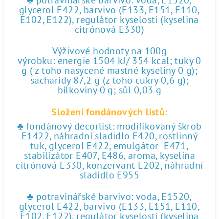
♣ potravinářské barvivo: voda, E1520,
glycerol E422, barvivo (E133, E151, E110,
E102, E122), regulátor kyselosti (kyselina
citrónová E330)
Výživové hodnoty na 100g
výrobku: energie 1504 kJ/ 354 kcal; tuky 0
g ( z toho nasycené mastné kyseliny 0 g);
sacharidy 87,2 g (z toho cukry 0,6 g);
bílkoviny 0 g; sůl 0,03 g
Složení fondánových listů:
♣ fondánový decorlist: modifikovaný škrob
E1422, náhradní sladidlo E420, rostlinný
tuk, glycerol E422, emulgátor E471,
stabilizátor E407, E486, aroma, kyselina
citrónová E330, konzervant E202, náhradní
sladidlo E955
♣ potravinářské barvivo: voda, E1520,
glycerol E422, barvivo (E133, E151, E110,
E102, E122), regulátor kyselosti (kyselina