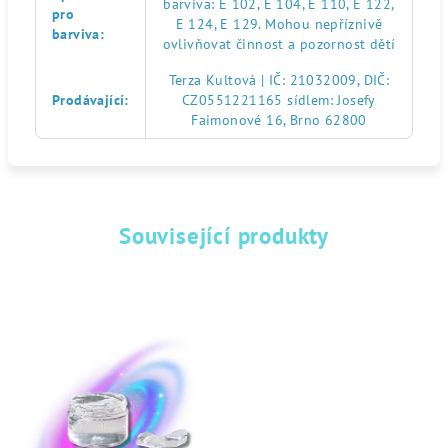
barviva: E 102, E 104, E 110, E 122,
pro
E 124, E 129. Mohou nepříznivě
barviva
:
ovlivňovat činnost a pozornost dětí
Terza Kultová | IČ: 21032009, DIČ:
Prodávající
:
CZ0551221165 sídlem: Josefy
Faimonové 16, Brno 62800
Související produkty