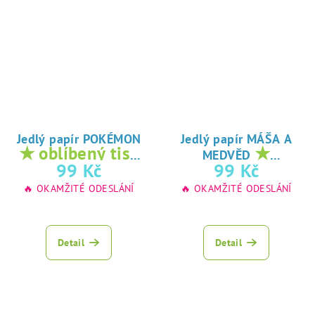
Jedlý papír POKÉMON
Jedlý papír MÁŠA A
★ oblíbený tisk
★
MEDVĚD
na jedlý papír
oblíbený tisk na
99 Kč
99 Kč
jedlý papír
🔥 OKAMŽITÉ ODESLÁNÍ
🔥 OKAMŽITÉ ODESLÁNÍ
Detail
Detail