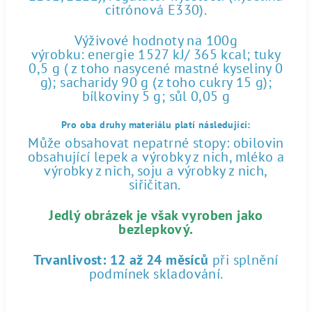
citrónová E330).
Výživové hodnoty na 100g
výrobku: energie 1527 kJ/ 365 kcal; tuky
0,5 g ( z toho nasycené mastné kyseliny 0
g); sacharidy 90 g (z toho cukry 15 g);
bílkoviny 5 g; sůl 0,05 g
Pro oba druhy materiálu platí následující:
Může obsahovat nepatrné stopy: obilovin
obsahující lepek a výrobky z nich, mléko a
výrobky z nich, soju a výrobky z nich,
siřičitan.
Jedlý obrázek je však vyroben jako
bezlepkový.
Trvanlivost:
12 až 24 měsíců
při splnění
podmínek skladování.