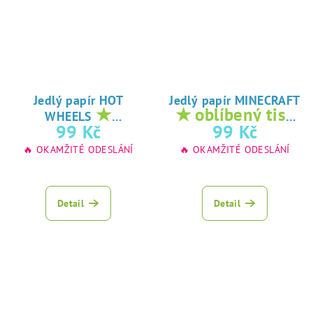
Jedlý papír HOT
Jedlý papír MINECRAFT
★
★ oblíbený tisk
WHEELS
oblíbený tisk na
na jedlý papír
99 Kč
99 Kč
jedlý papír
🔥 OKAMŽITÉ ODESLÁNÍ
🔥 OKAMŽITÉ ODESLÁNÍ
Detail
Detail