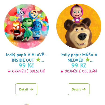
Jedlý papír V HLAVĚ -
Jedlý papír MÁŠA A
★
★
INSIDE OUT
MEDVĚD
oblíbený tisk na
oblíbený tisk na
99 Kč
99 Kč
jedlý papír
jedlý papír
🔥 OKAMŽITÉ ODESLÁNÍ
🔥 OKAMŽITÉ ODESLÁNÍ
Detail
Detail