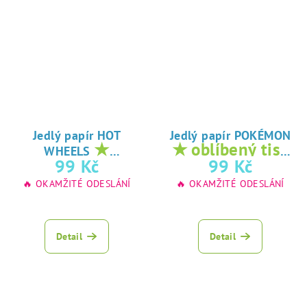
Jedlý papír HOT
Jedlý papír POKÉMON
★
★ oblíbený tisk
WHEELS
oblíbený tisk na
na jedlý papír
99 Kč
99 Kč
jedlý papír
🔥 OKAMŽITÉ ODESLÁNÍ
🔥 OKAMŽITÉ ODESLÁNÍ
Detail
Detail