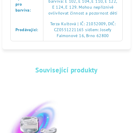
barviva: E 102, E 104, E 110, E 122,
pro
E 124, E 129. Mohou nepříznivě
barviva
:
ovlivňovat činnost a pozornost dětí
Terza Kultová | IČ: 21032009, DIČ:
Prodávající
:
CZ0551221165 sídlem: Josefy
Faimonové 16, Brno 62800
Související produkty