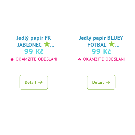
Jedlý papír FK
Jedlý papír BLUEY
★
★
JABLONEC
FOTBAL
oblíbený tisk na
oblíbený tisk na
99 Kč
99 Kč
jedlý papír
jedlý papír
🔥 OKAMŽITÉ ODESLÁNÍ
🔥 OKAMŽITÉ ODESLÁNÍ
Detail
Detail