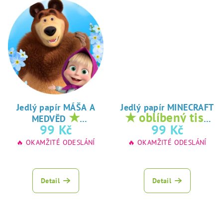
Jedlý papír MÁŠA A
Jedlý papír MINECRAFT
★
★ oblíbený tisk
MEDVĚD
oblíbený tisk na
na jedlý papír
99 Kč
99 Kč
jedlý papír
🔥 OKAMŽITÉ ODESLÁNÍ
🔥 OKAMŽITÉ ODESLÁNÍ
Detail
Detail