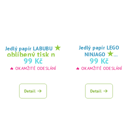
★
Jedlý papír LEGO
Jedlý papír LABUBU
★
oblíbený tisk na
NINJAGO
oblíbený tisk na
99 Kč
99 Kč
jedlý papír
jedlý papír
🔥 OKAMŽITÉ ODESLÁNÍ
🔥 OKAMŽITÉ ODESLÁNÍ
Detail
Detail