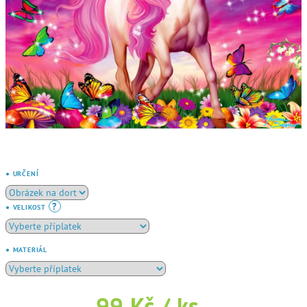
● URČENÍ
?
● VELIKOST
● MATERIÁL
99 Kč
/ ks