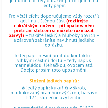
je nutné dortový obrázek potřít gelem na
jedlý papír.
Pro větší efekt doporučujeme vždy rozetřít
gel i na tištěnou část
(roztírejte
cukrářským nožem – při opakovaném
přetírání štětcem si můžete rozmazat
barvy!)
– získáte lesklý a hluboký povrch –
a zároveň zabráníte navlhnutí jedlého
obrázku.
Jedlý papír nesmí přijít do kontaktu s
vlhkými částmi dortu – tedy např. s
marmeládou, šlehačkou, ovocem atd.
Dbejte prosím toto upozornění.
Složení jedlých papírů:
♣ jedlý papír: kukuřičný škrob,
modifikovaný bramborový škrob, barvivo
E171, slunečnicový lecitin