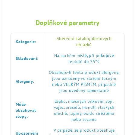
Doplňkové parametry
Abecední katalog dortových
Kategorie
:
obrázků
Na suchém místě, při pokojové
Skladování
:
teplotě do 25°C
Obsahuje-li tento produkt alergeny,
jsou označeny ve složení tučným
Alergeny
:
nebo VELKÝM PÍSMEM, případně
jsou uvedeny samostatně
Lepku, mléčných bílkovin, sóji,
Může
vajec, arašídů, mandlí, vlaškých
obsahovat
ořechů, lupiny, oxidu siřičitého
stopy
:
nebo sezamu
V případě, že produkt obsahuje
Upozornění