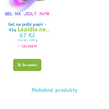
Gel na jedlý papír -
Lepidlo na
45g
jedlý papír
67 Kč
Měrná
134 Kč / 100 g
cena:
✅ SKLADEM
Průměrné
hodnocení
produktu
Do košíku
je
5,0
z
5
hvězdiček.
Podobné produkty