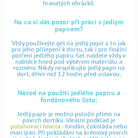
hranatých obrázků.
Na co si dát pozor při práci s jedlým
papírem?
Vždy používejte gel na jedlý papír a to jak
pro jeho přilepení k dortu, tak i pro finální
potření jedlého papíru. Gel najdete vždy v
nabídce hned pod výběrem materiálu a
rozměru. Nikdy neaplikujte jedlý papír na
dort, dříve než 12 hodin před oslavou.
Návod na použití jedlého papíru a
fondánového listu:
Jedlý papír je možno položit přímo na
povrch dortíku. Ideální podklad je
potahovací hmota
- fondán, čokoláda nebo
marcipán. Při pokládání na krémový povrch