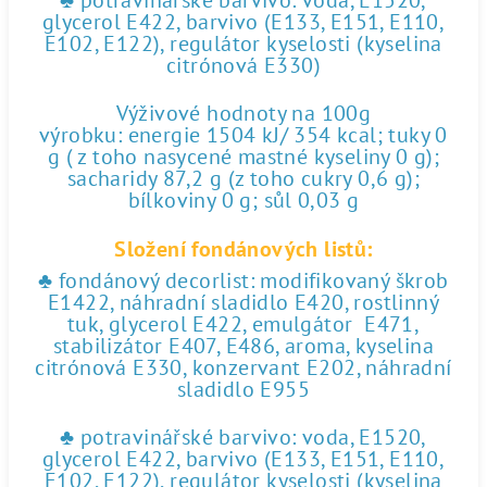
♣ potravinářské barvivo: voda, E1520,
glycerol E422, barvivo (E133, E151, E110,
E102, E122), regulátor kyselosti (kyselina
citrónová E330)
Výživové hodnoty na 100g
výrobku: energie 1504 kJ/ 354 kcal; tuky 0
g ( z toho nasycené mastné kyseliny 0 g);
sacharidy 87,2 g (z toho cukry 0,6 g);
bílkoviny 0 g; sůl 0,03 g
Složení fondánových listů:
♣ fondánový decorlist: modifikovaný škrob
E1422, náhradní sladidlo E420, rostlinný
tuk, glycerol E422, emulgátor E471,
stabilizátor E407, E486, aroma, kyselina
citrónová E330, konzervant E202, náhradní
sladidlo E955
♣ potravinářské barvivo: voda, E1520,
glycerol E422, barvivo (E133, E151, E110,
E102, E122), regulátor kyselosti (kyselina