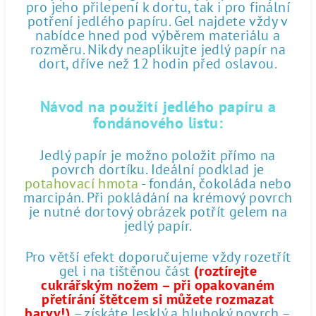
pro jeho přilepení k dortu, tak i pro finální
potření jedlého papíru. Gel najdete vždy v
nabídce hned pod výběrem materiálu a
rozměru. Nikdy neaplikujte jedlý papír na
dort, dříve než 12 hodin před oslavou.
Návod na použití jedlého papíru a
fondánového listu:
Jedlý papír je možno položit přímo na
povrch dortíku. Ideální podklad je
potahovací hmota
- fondán, čokoláda nebo
marcipán. Při pokládání na krémový povrch
je nutné dortový obrázek potřít gelem na
jedlý papír.
Pro větší efekt doporučujeme vždy rozetřít
gel i na tištěnou část
(roztírejte
cukrářským nožem – při opakovaném
přetírání štětcem si můžete rozmazat
barvy!)
– získáte lesklý a hluboký povrch –