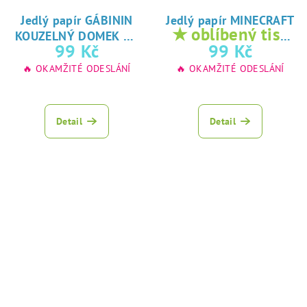
Jedlý papír GÁBININ
Jedlý papír MINECRAFT
★
★ oblíbený tisk
KOUZELNÝ DOMEK
oblíbený tisk na
na jedlý papír
99 Kč
99 Kč
jedlý papír
🔥 OKAMŽITÉ ODESLÁNÍ
🔥 OKAMŽITÉ ODESLÁNÍ
Detail
Detail