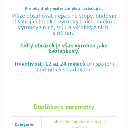
Pro oba druhy materiálu platí následující:
Může obsahovat nepatrné stopy: obilovin
obsahující lepek a výrobky z nich, mléko a
výrobky z nich, soju a výrobky z nich,
siřičitan.
Jedlý obrázek je však vyroben jako
bezlepkový.
Trvanlivost:
12 až 24 měsíců
při splnění
podmínek skladování.
Doplňkové parametry
Abecední katalog dortových
Kategorie
:
obrázků