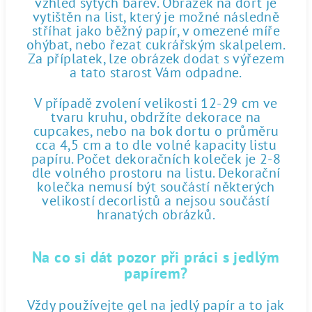
vzhled sytých barev. Obrázek na dort je
vytištěn na list, který je možné následně
stříhat jako běžný papír, v omezené míře
ohýbat, nebo řezat cukrářským skalpelem.
Za příplatek, lze obrázek dodat s výřezem
a tato starost Vám odpadne.
V případě zvolení velikosti 12-29 cm ve
tvaru kruhu, obdržíte dekorace na
cupcakes, nebo na bok dortu o průměru
cca 4,5 cm a to dle volné kapacity listu
papíru. Počet dekoračních koleček je 2-8
dle volného prostoru na listu. Dekorační
kolečka nemusí být součástí některých
velikostí decorlistů a nejsou součástí
hranatých obrázků.
Na co si dát pozor při práci s jedlým
papírem?
Vždy používejte gel na jedlý papír a to jak