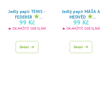
Jedlý papír TENIS -
Jedlý papír MÁŠA A
★
★
FEDERER
MEDVĚD
oblíbený tisk na
oblíbený tisk na
99 Kč
99 Kč
jedlý papír
jedlý papír
🔥 OKAMŽITÉ ODESLÁNÍ
🔥 OKAMŽITÉ ODESLÁNÍ
Detail
Detail