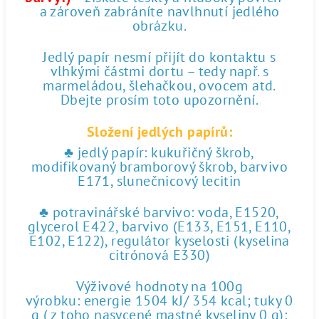
a zároveň zabráníte navlhnutí jedlého
obrázku.
Jedlý papír nesmí přijít do kontaktu s
vlhkými částmi dortu – tedy např. s
marmeládou, šlehačkou, ovocem atd.
Dbejte prosím toto upozornění.
Složení jedlých papírů:
♣ jedlý papír: kukuřičný škrob,
modifikovaný bramborový škrob, barvivo
E171, slunečnicový lecitin
♣ potravinářské barvivo: voda, E1520,
glycerol E422, barvivo (E133, E151, E110,
E102, E122), regulátor kyselosti (kyselina
citrónová E330)
Výživové hodnoty na 100g
výrobku: energie 1504 kJ/ 354 kcal; tuky 0
g ( z toho nasycené mastné kyseliny 0 g);