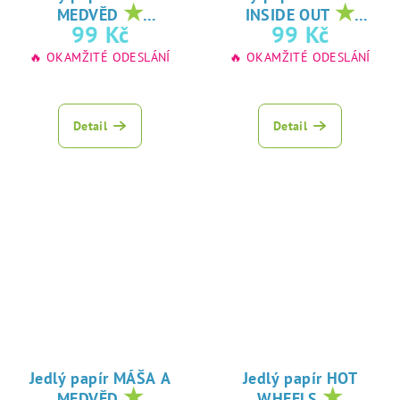
★
★
MEDVĚD
INSIDE OUT
oblíbený tisk na
oblíbený tisk na
99 Kč
99 Kč
jedlý papír
jedlý papír
🔥 OKAMŽITÉ ODESLÁNÍ
🔥 OKAMŽITÉ ODESLÁNÍ
Detail
Detail
Jedlý papír MÁŠA A
Jedlý papír HOT
★
★
MEDVĚD
WHEELS