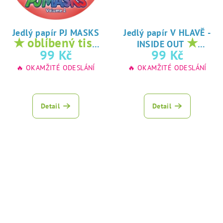
Jedlý papír PJ MASKS
Jedlý papír V HLAVĚ -
★ oblíbený tisk
★
INSIDE OUT
na jedlý papír
oblíbený tisk na
99 Kč
99 Kč
jedlý papír
🔥 OKAMŽITÉ ODESLÁNÍ
🔥 OKAMŽITÉ ODESLÁNÍ
Detail
Detail