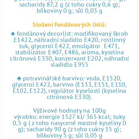
sacharidy 87,2 g (z toho cukry 0,6 g);
bílkoviny 0 g; sůl 0,03 g
Složení fondánových listů:
♣ fondánový decorlist: modifikovaný škrob
E1422, náhradní sladidlo E420, rostlinný
tuk, glycerol E422, emulgátor E471,
stabilizátor E407, E486, aroma, kyselina
citrónová E330, konzervant E202, náhradní
sladidlo E955
♣ potravinářské barvivo: voda, E1520,
glycerol E422, barvivo (E133, E151, E110,
E102, E122), regulátor kyselosti (kyselina
citrónová E330).
Výživové hodnoty na 100g
výrobku: energie 1527 kJ/ 365 kcal; tuky
0,5 g ( z toho nasycené mastné kyseliny 0
g); sacharidy 90 g (z toho cukry 15 g);
bílkoviny 5 g; sůl 0,05 g