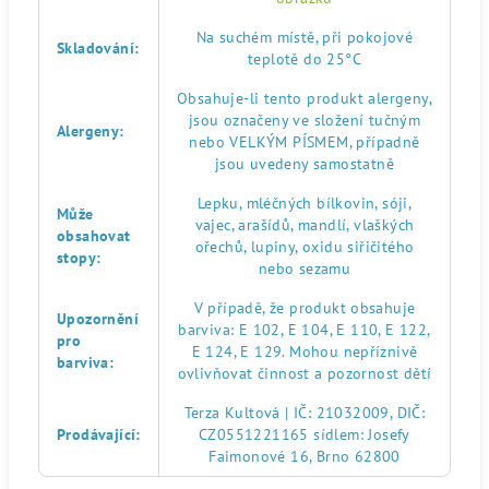
Na suchém místě, při pokojové
Skladování
:
teplotě do 25°C
Obsahuje-li tento produkt alergeny,
jsou označeny ve složení tučným
Alergeny
:
nebo VELKÝM PÍSMEM, případně
jsou uvedeny samostatně
Lepku, mléčných bílkovin, sóji,
Může
vajec, arašídů, mandlí, vlaškých
obsahovat
ořechů, lupiny, oxidu siřičitého
stopy
:
nebo sezamu
V případě, že produkt obsahuje
Upozornění
barviva: E 102, E 104, E 110, E 122,
pro
E 124, E 129. Mohou nepříznivě
barviva
:
ovlivňovat činnost a pozornost dětí
Terza Kultová | IČ: 21032009, DIČ:
Prodávající
:
CZ0551221165 sídlem: Josefy
Faimonové 16, Brno 62800