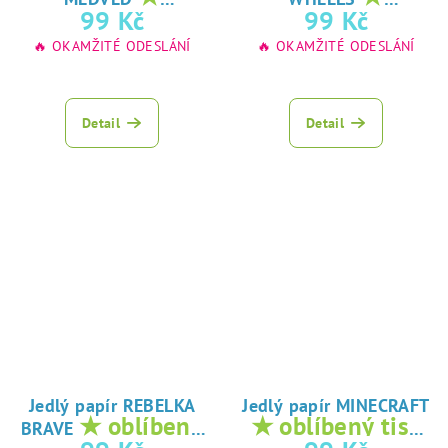
oblíbený tisk na
oblíbený tisk na
99 Kč
99 Kč
jedlý papír
jedlý papír
🔥 OKAMŽITÉ ODESLÁNÍ
🔥 OKAMŽITÉ ODESLÁNÍ
Detail
Detail
Jedlý papír REBELKA
Jedlý papír MINECRAFT
★ oblíbený
★ oblíbený tisk
BRAVE