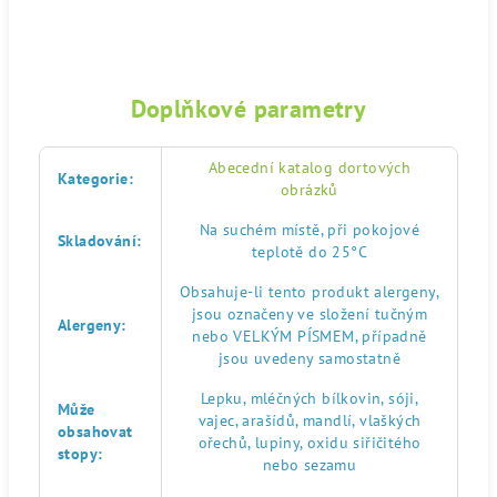
Doplňkové parametry
Abecední katalog dortových
Kategorie
:
obrázků
Na suchém místě, při pokojové
Skladování
:
teplotě do 25°C
Obsahuje-li tento produkt alergeny,
jsou označeny ve složení tučným
Alergeny
:
nebo VELKÝM PÍSMEM, případně
jsou uvedeny samostatně
Lepku, mléčných bílkovin, sóji,
Může
vajec, arašídů, mandlí, vlaškých
obsahovat
ořechů, lupiny, oxidu siřičitého
stopy
:
nebo sezamu