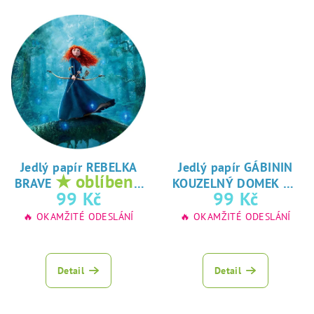
Jedlý papír REBELKA
Jedlý papír GÁBININ
★ oblíbený
★
BRAVE
KOUZELNÝ DOMEK
tisk na jedlý
oblíbený tisk na
99 Kč
99 Kč
papír
jedlý papír
🔥 OKAMŽITÉ ODESLÁNÍ
🔥 OKAMŽITÉ ODESLÁNÍ
Detail
Detail