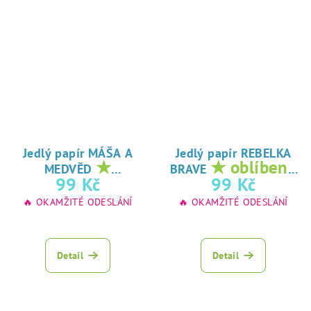
Jedlý papír MÁŠA A
Jedlý papír REBELKA
★
★ oblíbený
MEDVĚD
BRAVE
oblíbený tisk na
tisk na jedlý
99 Kč
99 Kč
jedlý papír
papír
🔥 OKAMŽITÉ ODESLÁNÍ
🔥 OKAMŽITÉ ODESLÁNÍ
Detail
Detail