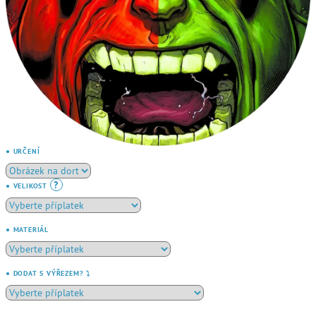
● URČENÍ
?
● VELIKOST
● MATERIÁL
● DODAT S VÝŘEZEM? ⤵️