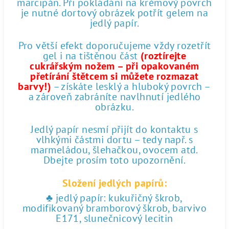
marcipán. Při pokládání na krémový povrch
je nutné dortový obrázek potřít gelem na
jedlý papír.
Pro větší efekt doporučujeme vždy rozetřít
gel i na tištěnou část
(roztírejte
cukrářským nožem – při opakovaném
přetírání štětcem si můžete rozmazat
barvy!)
– získáte lesklý a hluboký povrch –
a zároveň zabráníte navlhnutí jedlého
obrázku.
Jedlý papír nesmí přijít do kontaktu s
vlhkými částmi dortu – tedy např. s
marmeládou, šlehačkou, ovocem atd.
Dbejte prosím toto upozornění.
Složení jedlých papírů:
♣ jedlý papír: kukuřičný škrob,
modifikovaný bramborový škrob, barvivo
E171, slunečnicový lecitin