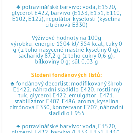
♣ potravinářské barvivo: voda, E1520,
glycerol E422, barvivo (E133, E151, E110,
E102, E122), regulátor kyselosti (kyselina
citrónová E330)
Výživové hodnoty na 100g
výrobku: energie 1504 kJ/ 354 kcal; tuky 0
g ( z toho nasycené mastné kyseliny 0 g);
sacharidy 87,2 g (z toho cukry 0,6 g);
bílkoviny 0 g; sůl 0,03 g
Složení fondánových listů:
♣ fondánový decorlist: modifikovaný škrob
E1422, náhradní sladidlo E420, rostlinný
tuk, glycerol E422, emulgátor E471,
stabilizátor E407, E486, aroma, kyselina
citrónová E330, konzervant E202, náhradní
sladidlo E955
♣ potravinářské barvivo: voda, E1520,
glycerol E422, barvivo (E133, E151, E110,