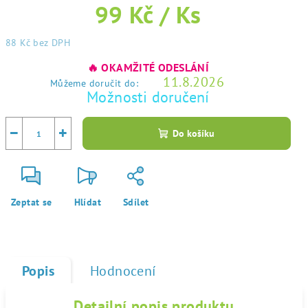
99 Kč
/ Ks
88 Kč
bez DPH
Měrná
🔥 OKAMŽITÉ ODESLÁNÍ
cena:
11.8.2026
Můžeme doručit do:
Možnosti doručení
−
+
Do košíku
Zeptat se
Hlídat
Sdílet
Popis
Hodnocení
Detailní popis produktu