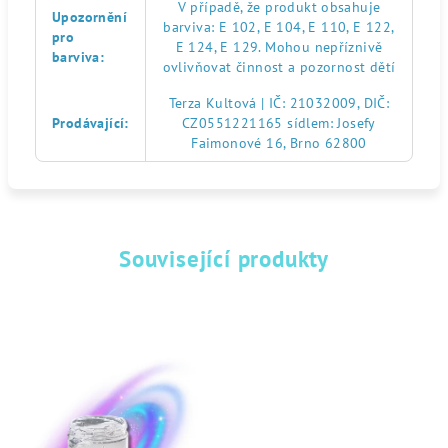
V případě, že produkt obsahuje
Upozornění
barviva: E 102, E 104, E 110, E 122,
pro
E 124, E 129. Mohou nepříznivě
barviva
:
ovlivňovat činnost a pozornost dětí
Terza Kultová | IČ: 21032009, DIČ:
Prodávající
:
CZ0551221165 sídlem: Josefy
Faimonové 16, Brno 62800
Související produkty