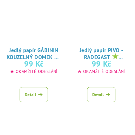
Jedlý papír GÁBININ
Jedlý papír PIVO -
★
★
KOUZELNÝ DOMEK
RADEGAST
oblíbený tisk na
oblíbený tisk na
99 Kč
99 Kč
jedlý papír
jedlý papír
🔥 OKAMŽITÉ ODESLÁNÍ
🔥 OKAMŽITÉ ODESLÁNÍ
Detail
Detail