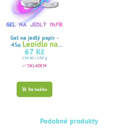
Gel na jedlý papír -
Lepidlo na
45g
jedlý papír
67 Kč
Měrná
134 Kč / 100 g
cena:
✅ SKLADEM
Průměrné
hodnocení
produktu
Do košíku
je
5,0
z
5
hvězdiček.
Podobné produkty