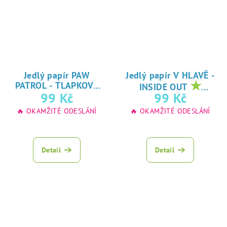
Jedlý papír PAW
Jedlý papír V HLAVĚ -
★
PATROL - TLAPKOVÁ
INSIDE OUT
★
oblíbený tisk na
99 Kč
99 Kč
PATROLA
oblíbený tisk na
jedlý papír
🔥 OKAMŽITÉ ODESLÁNÍ
🔥 OKAMŽITÉ ODESLÁNÍ
jedlý papír
Detail
Detail