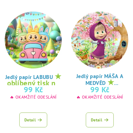
★
Jedlý papír MÁŠA A
Jedlý papír LABUBU
★
oblíbený tisk na
MEDVĚD
oblíbený tisk na
99 Kč
99 Kč
jedlý papír
jedlý papír
🔥 OKAMŽITÉ ODESLÁNÍ
🔥 OKAMŽITÉ ODESLÁNÍ
Detail
Detail