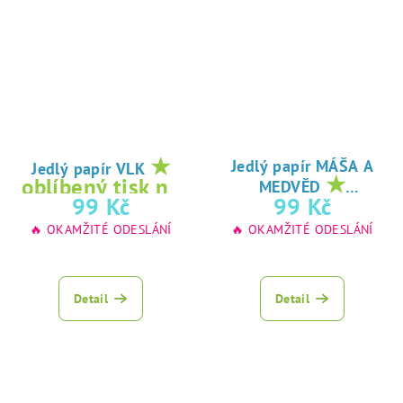
★
Jedlý papír MÁŠA A
Jedlý papír VLK
★
oblíbený tisk na
MEDVĚD
oblíbený tisk na
99 Kč
99 Kč
jedlý papír
jedlý papír
🔥 OKAMŽITÉ ODESLÁNÍ
🔥 OKAMŽITÉ ODESLÁNÍ
Detail
Detail