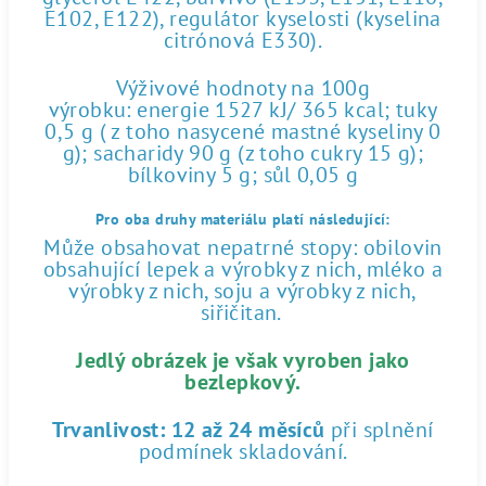
E102, E122), regulátor kyselosti (kyselina
citrónová E330).
Výživové hodnoty na 100g
výrobku: energie 1527 kJ/ 365 kcal; tuky
0,5 g ( z toho nasycené mastné kyseliny 0
g); sacharidy 90 g (z toho cukry 15 g);
bílkoviny 5 g; sůl 0,05 g
Pro oba druhy materiálu platí následující:
Může obsahovat nepatrné stopy: obilovin
obsahující lepek a výrobky z nich, mléko a
výrobky z nich, soju a výrobky z nich,
siřičitan.
Jedlý obrázek je však vyroben jako
bezlepkový.
Trvanlivost:
12 až 24 měsíců
při splnění
podmínek skladování.