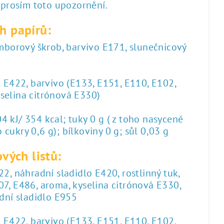
 prosím toto upozornění.
h papírů:
amborový škrob, barvivo E171, slunečnicový
l E422, barvivo (E133, E151, E110, E102,
yselina citrónová E330)
 kJ/ 354 kcal; tuky 0 g ( z toho nasycené
 cukry 0,6 g); bílkoviny 0 g; sůl 0,03 g
vých listů:
2, náhradní sladidlo E420, rostlinný tuk,
07, E486, aroma, kyselina citrónová E330,
dní sladidlo E955
l E422, barvivo (E133, E151, E110, E102,