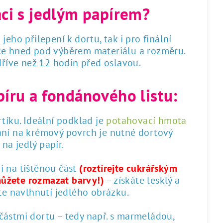
áci s jedlým papírem?
 jeho přilepení k dortu, tak i pro finální
dce hned pod výběrem materiálu a rozměru.
 dříve než 12 hodin před oslavou.
píru a fondánového listu:
tíku. Ideální podklad je
potahovací hmota
ání na krémový povrch je nutné dortový
na jedlý papír.
 i na tištěnou část
(roztírejte cukrářským
můžete rozmazat barvy!)
– získáte lesklý a
te navlhnutí jedlého obrázku.
 částmi dortu – tedy např. s marmeládou,