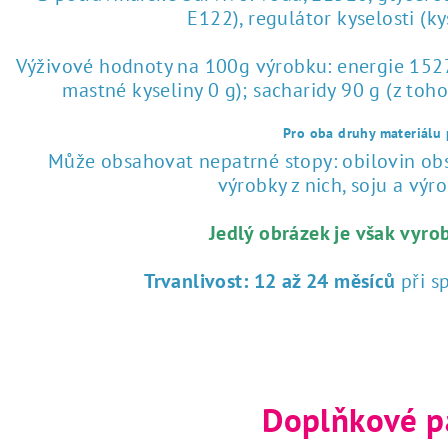
E122), regulátor kyselosti (k
Výživové hodnoty na 100g výrobku: energie 1527 
mastné kyseliny 0 g); sacharidy 90 g (z toho
Pro oba druhy materiálu p
Může obsahovat nepatrné stopy: obilovin obsa
výrobky z nich, soju a výrob
Jedlý obrázek je však vyro
Trvanlivost:
12 až 24 měsíců
při s
Doplňkové p