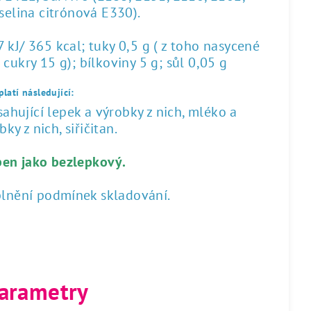
yselina citrónová E330).
kJ/ 365 kcal; tuky 0,5 g ( z toho nasycené
 cukry 15 g); bílkoviny 5 g; sůl 0,05 g
latí následující:
hující lepek a výrobky z nich, mléko a
ky z nich, siřičitan.
ben jako bezlepkový.
plnění podmínek skladování.
arametry