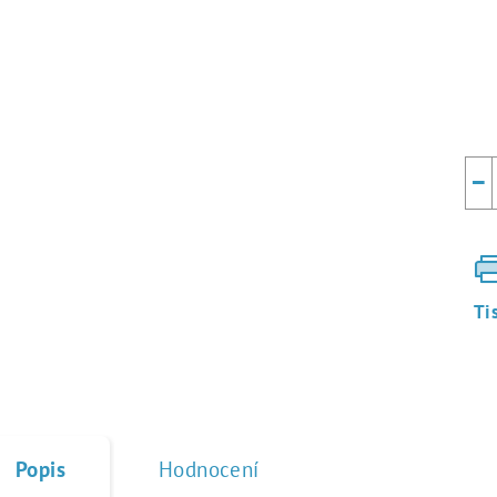
Mě
cen
−
Ti
Popis
Hodnocení