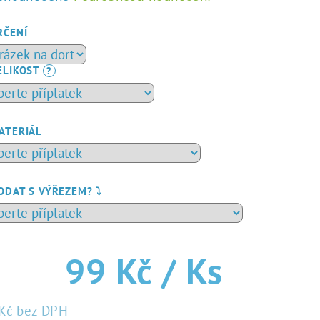
dnocení
duktu
RČENÍ
ELIKOST
?
zdiček.
ATERIÁL
ODAT S VÝŘEZEM? ⤵️
99 Kč
/ Ks
Kč
bez DPH