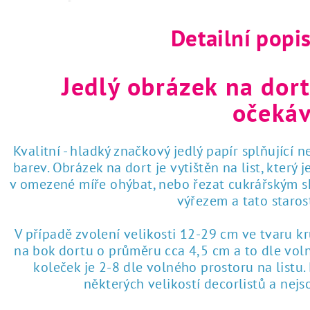
Detailní popi
Jedlý obrázek na dort
očekáv
Kvalitní - hladký značkový jedlý papír splňující 
barev. Obrázek na dort je vytištěn na list, který
v omezené míře ohýbat, nebo řezat cukrářským sk
výřezem a tato staro
V případě zvolení velikosti 12-29 cm ve tvaru k
na bok dortu o průměru cca 4,5 cm a to dle voln
koleček je 2-8 dle volného prostoru na listu
některých velikostí decorlistů a nej