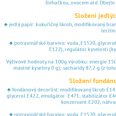
♥ tisk na jedlý papír
šlehačkou, ovocem atd. Dbejte
Složení jedlýc
 tisk na jedlý papír
♣ jedlý papír: kukuřičný škrob, modifikovaný br
lecitin
♣ potravinářské barvivo: voda, E1520, glycero
E122), regulátor kyselosti (k
Výživové hodnoty na 100g výrobku: energie 1504
mastné kyseliny 0 g); sacharidy 87,2 g (z toho
Složení fondáno
♣ fondánový decorlist: modifikovaný škrob E142
glycerol E422, emulgátor E471, stabilizátor E4
konzervant E202, náhra
♣ potravinářské barvivo: voda, E1520, glycero