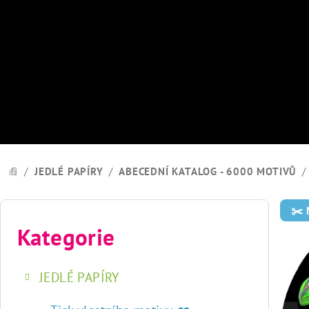
Přejít
na
obsah
/
JEDLÉ PAPÍRY
/
ABECEDNÍ KATALOG - 6000 MOTIVŮ
/
DOMŮ
P
✂️
o
Kategorie
Přeskočit
kategorie
s
JEDLÉ PAPÍRY
t