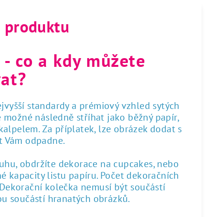
s produktu
 - co a kdy můžete
at?
nejvyšší standardy a prémiový vzhled sytých
 je možné následně stříhat jako běžný papír,
alpelem. Za příplatek, lze obrázek dodat s
st Vám odpadne.
ruhu, obdržíte dekorace na cupcakes, nebo
é kapacity listu papíru. Počet dekoračních
. Dekorační kolečka nemusí být součástí
sou součástí hranatých obrázků.