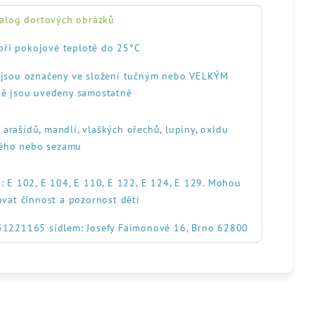
alog dortových obrázků
při pokojové teplotě do 25°C
, jsou označeny ve složení tučným nebo VELKÝM
ě jsou uvedeny samostatně
, arašídů, mandlí, vlaškých ořechů, lupiny, oxidu
itého nebo sezamu
: E 102, E 104, E 110, E 122, E 124, E 129. Mohou
ovat činnost a pozornost dětí
551221165 sídlem: Josefy Faimonové 16, Brno 62800