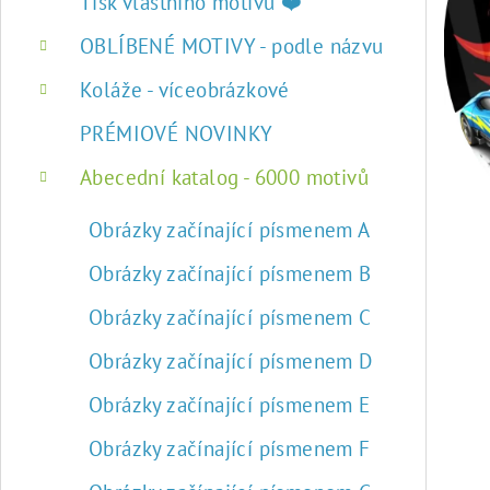
r
Tisk vlastního motivu ❤️
a
OBLÍBENÉ MOTIVY - podle názvu
n
Koláže - víceobrázkové
n
PRÉMIOVÉ NOVINKY
í
Abecední katalog - 6000 motivů
p
Obrázky začínající písmenem A
a
Obrázky začínající písmenem B
n
Obrázky začínající písmenem C
e
Obrázky začínající písmenem D
l
Obrázky začínající písmenem E
Obrázky začínající písmenem F