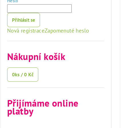
Heslo
Přihlásit se
Nová registrace
Zapomenuté heslo
Nákupní košík
0
ks /
0 Kč
Přijímáme online
platby