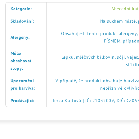
Kategorie
:
Abecední kat
Skladování
:
Na suchém místě, 
Obsahuje-li tento produkt alergeny
Alergeny
:
PÍSMEM, případn
Může
Lepku, mléčných bílkovin, sóji, vajec
obsahovat
siřič
stopy
:
Upozornění
V případě, že produkt obsahuje barviva
pro barviva
:
nepříznivě ovlivň
Prodávající
:
Terza Kultová | IČ: 21032009, DIČ: CZ0