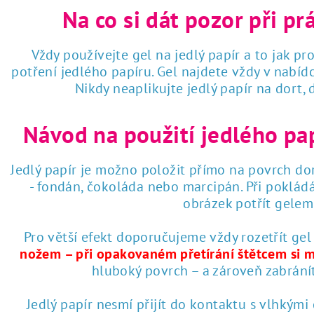
Na co si dát pozor při pr
Vždy používejte gel na jedlý papír a to jak pro
potření jedlého papíru. Gel najdete vždy v nabí
Nikdy neaplikujte jedlý papír na dort,
Návod na použití jedlého pa
Jedlý papír je možno položit přímo na povrch dor
- fondán, čokoláda nebo marcipán. Při poklád
obrázek potřít gelem 
Pro větší efekt doporučujeme vždy rozetřít gel
nožem – při opakovaném přetírání štětcem si 
hluboký povrch – a zároveň zabrání
Jedlý papír nesmí přijít do kontaktu s vlhkými