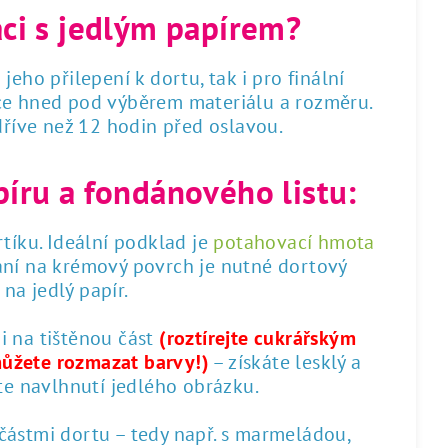
áci s jedlým papírem?
 jeho přilepení k dortu, tak i pro finální
dce hned pod výběrem materiálu a rozměru.
 dříve než 12 hodin před oslavou.
píru a fondánového listu:
tíku. Ideální podklad je
potahovací hmota
ání na krémový povrch je nutné dortový
na jedlý papír.
 i na tištěnou část
(roztírejte cukrářským
můžete rozmazat barvy!)
– získáte lesklý a
te navlhnutí jedlého obrázku.
 částmi dortu – tedy např. s marmeládou,