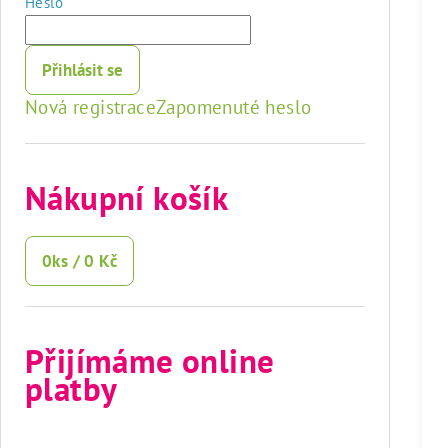
Heslo
Přihlásit se
Nová registrace
Zapomenuté heslo
Nákupní košík
0
ks /
0 Kč
Přijímáme online
platby