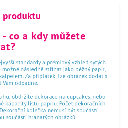
s produktu
 - co a kdy můžete
at?
nejvyšší standardy a prémiový vzhled sytých
 je možné následně stříhat jako běžný papír,
alpelem. Za příplatek, lze obrázek dodat s
st Vám odpadne.
ruhu, obdržíte dekorace na cupcakes, nebo
é kapacity listu papíru. Počet dekoračních
. Dekorační kolečka nemusí být součástí
sou součástí hranatých obrázků.