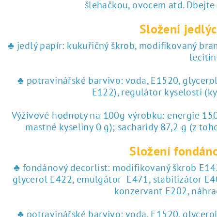
♥ tisk na jedlý papír
šlehačkou, ovocem atd. Dbejte
Složení jedlýc
 tisk na jedlý papír
♣ jedlý papír: kukuřičný škrob, modifikovaný br
lecitin
♣ potravinářské barvivo: voda, E1520, glycero
E122), regulátor kyselosti (k
Výživové hodnoty na 100g výrobku: energie 1504
mastné kyseliny 0 g); sacharidy 87,2 g (z toho
Složení fondáno
♣ fondánový decorlist: modifikovaný škrob E142
glycerol E422, emulgátor E471, stabilizátor E4
konzervant E202, náhra
♣ potravinářské barvivo: voda, E1520, glycero