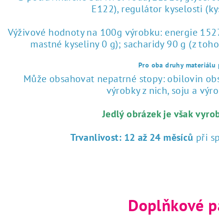
E122), regulátor kyselosti (k
Výživové hodnoty na 100g výrobku: energie 1527 
mastné kyseliny 0 g); sacharidy 90 g (z toho
Pro oba druhy materiálu p
Může obsahovat nepatrné stopy: obilovin obsa
výrobky z nich, soju a výrob
Jedlý obrázek je však vyro
Trvanlivost:
12 až 24 měsíců
při s
Doplňkové p