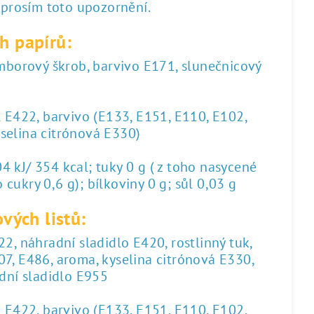
 prosím toto upozornění.
h papírů:
amborový škrob, barvivo E171, slunečnicový
l E422, barvivo (E133, E151, E110, E102,
yselina citrónová E330)
 kJ/ 354 kcal; tuky 0 g ( z toho nasycené
 cukry 0,6 g); bílkoviny 0 g; sůl 0,03 g
vých listů:
2, náhradní sladidlo E420, rostlinný tuk,
07, E486, aroma, kyselina citrónová E330,
dní sladidlo E955
l E422, barvivo (E133, E151, E110, E102,