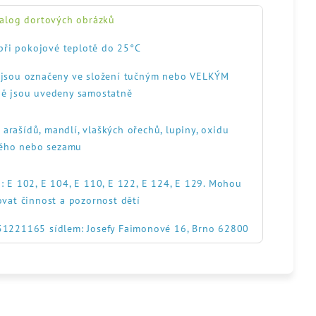
alog dortových obrázků
při pokojové teplotě do 25°C
, jsou označeny ve složení tučným nebo VELKÝM
ě jsou uvedeny samostatně
, arašídů, mandlí, vlaškých ořechů, lupiny, oxidu
itého nebo sezamu
: E 102, E 104, E 110, E 122, E 124, E 129. Mohou
ovat činnost a pozornost dětí
551221165 sídlem: Josefy Faimonové 16, Brno 62800