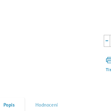
Mě
cen
−
Ti
Popis
Hodnocení