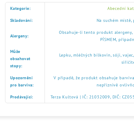
Kategorie
:
Abecední kat
Skladování
:
Na suchém místě, 
Obsahuje-li tento produkt alergeny
Alergeny
:
PÍSMEM, případn
Může
Lepku, mléčných bílkovin, sóji, vajec
obsahovat
siřič
stopy
:
Upozornění
V případě, že produkt obsahuje barviva
pro barviva
:
nepříznivě ovlivň
Prodávající
:
Terza Kultová | IČ: 21032009, DIČ: CZ0