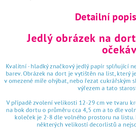
Detailní popi
Jedlý obrázek na dort
očekáv
Kvalitní - hladký značkový jedlý papír splňující 
barev. Obrázek na dort je vytištěn na list, který
v omezené míře ohýbat, nebo řezat cukrářským sk
výřezem a tato staro
V případě zvolení velikosti 12-29 cm ve tvaru k
na bok dortu o průměru cca 4,5 cm a to dle voln
koleček je 2-8 dle volného prostoru na listu
některých velikostí decorlistů a nej