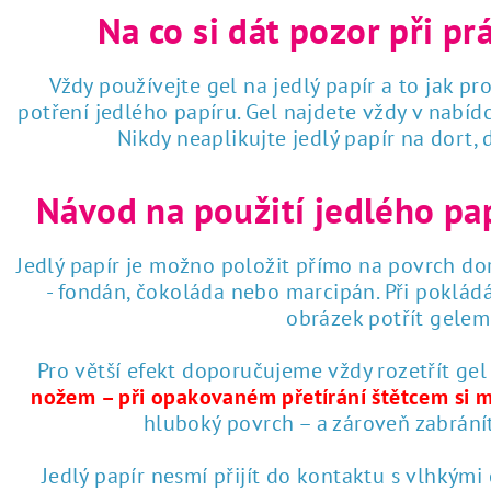
Na co si dát pozor při pr
Vždy používejte gel na jedlý papír a to jak pro
potření jedlého papíru. Gel najdete vždy v nabí
Nikdy neaplikujte jedlý papír na dort,
Návod na použití jedlého pa
Jedlý papír je možno položit přímo na povrch dor
- fondán, čokoláda nebo marcipán. Při poklád
obrázek potřít gelem 
Pro větší efekt doporučujeme vždy rozetřít gel
nožem – při opakovaném přetírání štětcem si 
hluboký povrch – a zároveň zabrání
Jedlý papír nesmí přijít do kontaktu s vlhkými