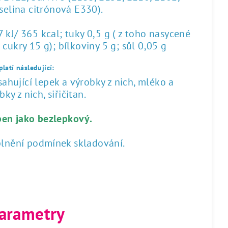
yselina citrónová E330).
kJ/ 365 kcal; tuky 0,5 g ( z toho nasycené
 cukry 15 g); bílkoviny 5 g; sůl 0,05 g
latí následující:
hující lepek a výrobky z nich, mléko a
ky z nich, siřičitan.
ben jako bezlepkový.
plnění podmínek skladování.
arametry