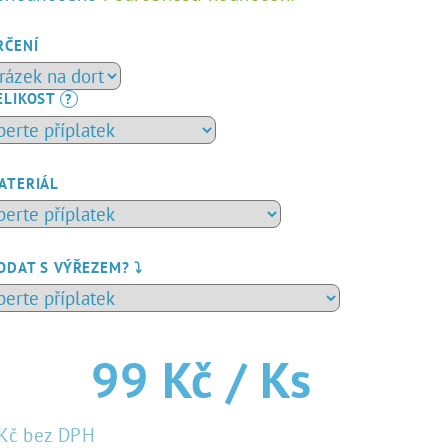
dnocení
duktu
RČENÍ
ELIKOST
?
zdiček.
ATERIÁL
ODAT S VÝŘEZEM? ⤵️
99 Kč
/ Ks
Kč
bez DPH