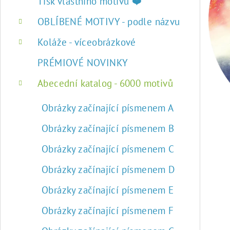
r
Tisk vlastního motivu ❤️
a
OBLÍBENÉ MOTIVY - podle názvu
n
Koláže - víceobrázkové
n
PRÉMIOVÉ NOVINKY
í
Abecední katalog - 6000 motivů
p
Obrázky začínající písmenem A
a
Obrázky začínající písmenem B
n
Obrázky začínající písmenem C
e
Obrázky začínající písmenem D
l
Obrázky začínající písmenem E
Obrázky začínající písmenem F