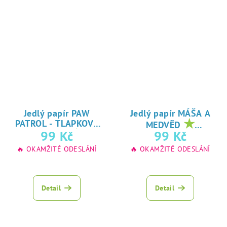
Jedlý papír PAW
Jedlý papír MÁŠA A
★
PATROL - TLAPKOVÁ
MEDVĚD
★
oblíbený tisk na
99 Kč
99 Kč
PATROLA
oblíbený tisk na
jedlý papír
🔥 OKAMŽITÉ ODESLÁNÍ
🔥 OKAMŽITÉ ODESLÁNÍ
jedlý papír
Detail
Detail