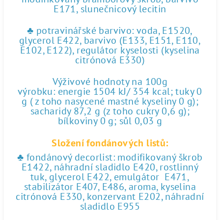
E171, slunečnicový lecitin
♣ potravinářské barvivo: voda, E1520,
glycerol E422, barvivo (E133, E151, E110,
E102, E122), regulátor kyselosti (kyselina
citrónová E330)
Výživové hodnoty na 100g
výrobku: energie 1504 kJ/ 354 kcal; tuky 0
g ( z toho nasycené mastné kyseliny 0 g);
sacharidy 87,2 g (z toho cukry 0,6 g);
bílkoviny 0 g; sůl 0,03 g
Složení fondánových listů:
♣ fondánový decorlist: modifikovaný škrob
E1422, náhradní sladidlo E420, rostlinný
tuk, glycerol E422, emulgátor E471,
stabilizátor E407, E486, aroma, kyselina
citrónová E330, konzervant E202, náhradní
sladidlo E955