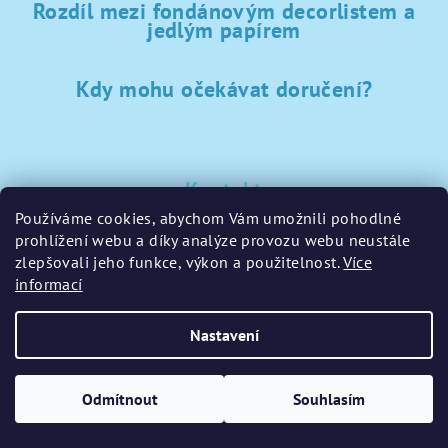
Rozdíl mezi fondánovým decorlistem a
jedlým papírem
Kdy mohu očekávat doručení?
Kontakt
Používáme cookies, abychom Vám umožnili pohodlné
sklad
@
sladke-potreby.cz
prohlížení webu a díky analýze provozu webu neustále
+420 797728283
zlepšovali jeho funkce, výkon a použitelnost.
Více
informací
Nastavení
Copyright 2026
GamaPečení.cz
. Všechna práva vyhrazena.
Upravit nastavení cookies
Odmítnout
Souhlasím
Vytvořil Shoptet