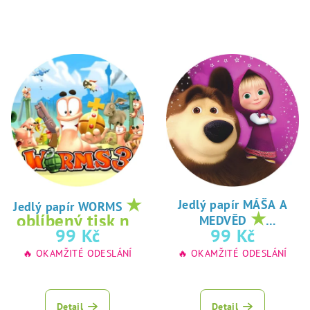
★
Jedlý papír MÁŠA A
Jedlý papír WORMS
★
oblíbený tisk na
MEDVĚD
oblíbený tisk na
99 Kč
99 Kč
jedlý papír
jedlý papír
🔥 OKAMŽITÉ ODESLÁNÍ
🔥 OKAMŽITÉ ODESLÁNÍ
Detail
Detail