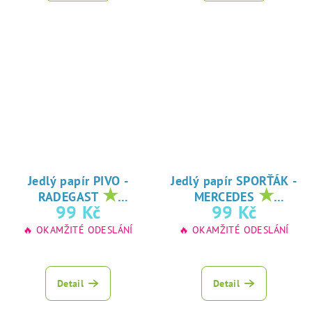
Jedlý papír PIVO -
Jedlý papír SPORŤÁK -
★
★
RADEGAST
MERCEDES
oblíbený tisk na
oblíbený tisk na
99 Kč
99 Kč
jedlý papír
jedlý papír
🔥 OKAMŽITÉ ODESLÁNÍ
🔥 OKAMŽITÉ ODESLÁNÍ
Detail
Detail