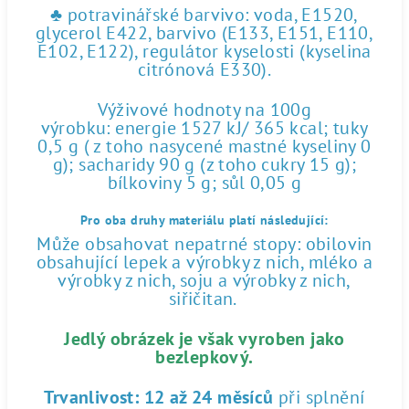
♣ potravinářské barvivo: voda, E1520,
glycerol E422, barvivo (E133, E151, E110,
E102, E122), regulátor kyselosti (kyselina
citrónová E330).
Výživové hodnoty na 100g
výrobku: energie 1527 kJ/ 365 kcal; tuky
0,5 g ( z toho nasycené mastné kyseliny 0
g); sacharidy 90 g (z toho cukry 15 g);
bílkoviny 5 g; sůl 0,05 g
Pro oba druhy materiálu platí následující:
Může obsahovat nepatrné stopy: obilovin
obsahující lepek a výrobky z nich, mléko a
výrobky z nich, soju a výrobky z nich,
siřičitan.
Jedlý obrázek je však vyroben jako
bezlepkový.
Trvanlivost:
12 až 24 měsíců
při splnění