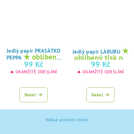
★
Jedlý papír PRASÁTKO
Jedlý papír LABUBU
★ oblíbený
oblíbený tisk na
PEPPA
tisk na jedlý
99 Kč
99 Kč
jedlý papír
papír
🔥 OKAMŽITÉ ODESLÁNÍ
🔥 OKAMŽITÉ ODESLÁNÍ
Detail
Detail
Z
Nákup potravin domů
á
p