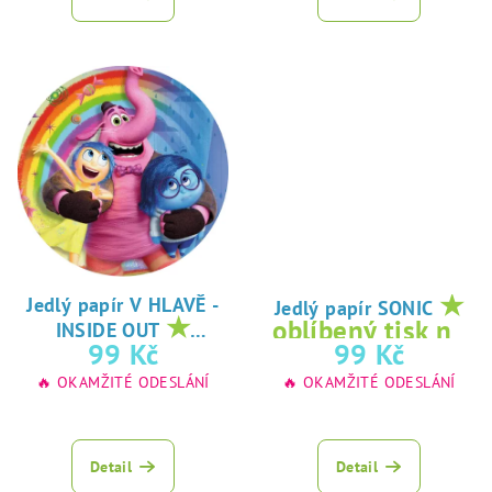
★
Jedlý papír V HLAVĚ -
Jedlý papír SONIC
★
oblíbený tisk na
INSIDE OUT
oblíbený tisk na
99 Kč
99 Kč
jedlý papír
jedlý papír
🔥 OKAMŽITÉ ODESLÁNÍ
🔥 OKAMŽITÉ ODESLÁNÍ
Detail
Detail