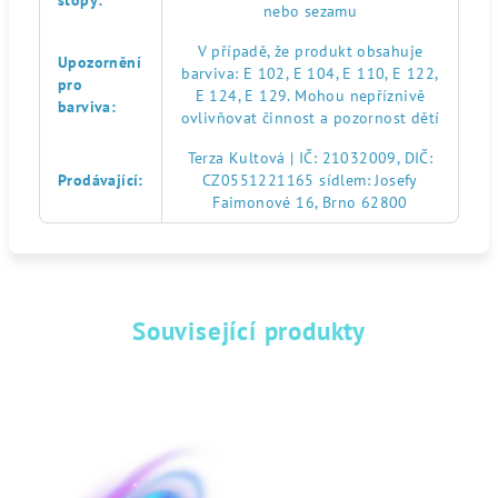
stopy
:
nebo sezamu
V případě, že produkt obsahuje
Upozornění
barviva: E 102, E 104, E 110, E 122,
pro
E 124, E 129. Mohou nepříznivě
barviva
:
ovlivňovat činnost a pozornost dětí
Terza Kultová | IČ: 21032009, DIČ:
Prodávající
:
CZ0551221165 sídlem: Josefy
Faimonové 16, Brno 62800
Související produkty