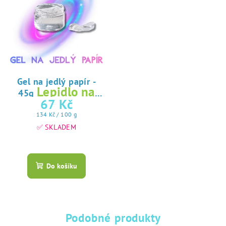
Gel na jedlý papír -
Lepidlo na
45g
jedlý papír
67 Kč
Měrná
134 Kč / 100 g
cena:
✅ SKLADEM
Průměrné
hodnocení
produktu
Do košíku
je
5,0
z
5
hvězdiček.
Podobné produkty