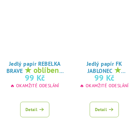
Jedlý papír REBELKA
Jedlý papír FK
★ oblíbený
★
BRAVE
JABLONEC
tisk na jedlý
oblíbený tisk na
99 Kč
99 Kč
papír
jedlý papír
🔥 OKAMŽITÉ ODESLÁNÍ
🔥 OKAMŽITÉ ODESLÁNÍ
Detail
Detail