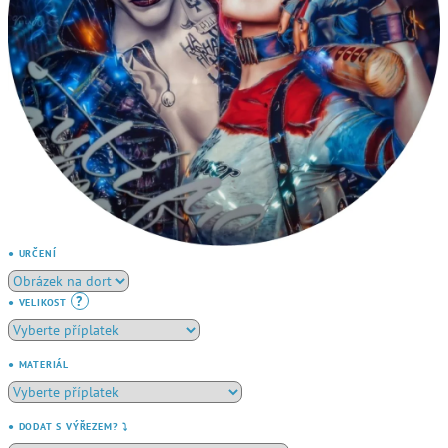
● URČENÍ
?
● VELIKOST
● MATERIÁL
● DODAT S VÝŘEZEM? ⤵️