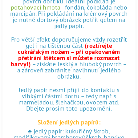
povrch dortíku. Ideální podklad je
potahovací hmota
- fondán, čokoláda nebo
marcipán. Při pokládání na krémový povrch
je nutné dortový obrázek potřít gelem na
jedlý papír.
Pro větší efekt doporučujeme vždy rozetřít
gel i na tištěnou část
(roztírejte
cukrářským nožem – při opakovaném
přetírání štětcem si můžete rozmazat
barvy!)
– získáte lesklý a hluboký povrch –
a zároveň zabráníte navlhnutí jedlého
obrázku.
Jedlý papír nesmí přijít do kontaktu s
vlhkými částmi dortu – tedy např. s
marmeládou, šlehačkou, ovocem atd.
Dbejte prosím toto upozornění.
Složení jedlých papírů:
♣ jedlý papír: kukuřičný škrob,
modifikovaný bramborový škrob, barvivo