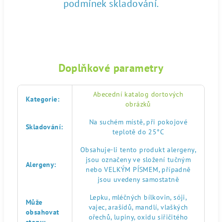
podmínek skladování.
Doplňkové parametry
Abecední katalog dortových
Kategorie
:
obrázků
Na suchém místě, při pokojové
Skladování
:
teplotě do 25°C
Obsahuje-li tento produkt alergeny,
jsou označeny ve složení tučným
Alergeny
:
nebo VELKÝM PÍSMEM, případně
jsou uvedeny samostatně
Lepku, mléčných bílkovin, sóji,
Může
vajec, arašídů, mandlí, vlaškých
obsahovat
ořechů, lupiny, oxidu siřičitého