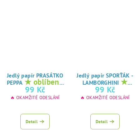
Jedlý papír PRASÁTKO
Jedlý papír SPORŤÁK -
★ oblíbený
★
PEPPA
LAMBORGHINI
tisk na jedlý
oblíbený tisk na
99 Kč
99 Kč
papír
jedlý papír
🔥 OKAMŽITÉ ODESLÁNÍ
🔥 OKAMŽITÉ ODESLÁNÍ
Detail
Detail