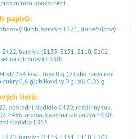
 prosím toto upozornění.
h papírů:
amborový škrob, barvivo E171, slunečnicový
l E422, barvivo (E133, E151, E110, E102,
yselina citrónová E330)
 kJ/ 354 kcal; tuky 0 g ( z toho nasycené
 cukry 0,6 g); bílkoviny 0 g; sůl 0,03 g
vých listů:
2, náhradní sladidlo E420, rostlinný tuk,
07, E486, aroma, kyselina citrónová E330,
dní sladidlo E955
l E422, barvivo (E133, E151, E110, E102,