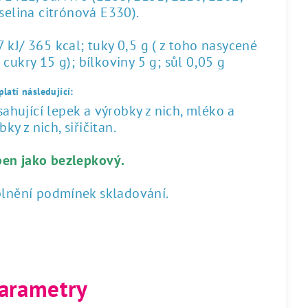
yselina citrónová E330).
kJ/ 365 kcal; tuky 0,5 g ( z toho nasycené
 cukry 15 g); bílkoviny 5 g; sůl 0,05 g
latí následující:
hující lepek a výrobky z nich, mléko a
ky z nich, siřičitan.
ben jako bezlepkový.
plnění podmínek skladování.
arametry