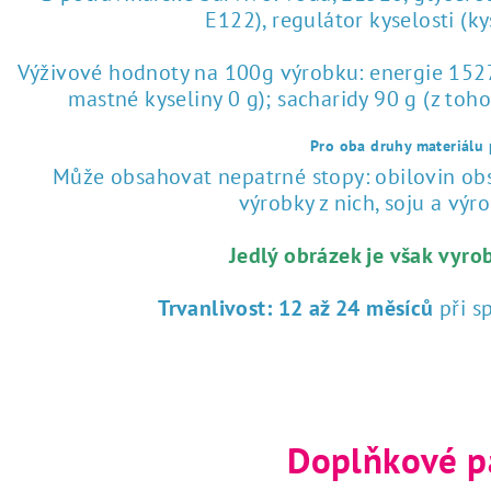
E122), regulátor kyselosti (k
Výživové hodnoty na 100g výrobku: energie 1527 
mastné kyseliny 0 g); sacharidy 90 g (z toho
Pro oba druhy materiálu p
Může obsahovat nepatrné stopy: obilovin obsa
výrobky z nich, soju a výrob
Jedlý obrázek je však vyro
Trvanlivost:
12 až 24 měsíců
při s
Doplňkové p