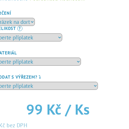
dnocení
duktu
RČENÍ
ELIKOST
?
zdiček.
ATERIÁL
ODAT S VÝŘEZEM? ⤵️
99 Kč
/ Ks
Kč
bez DPH