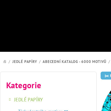
Přejít
na
obsah
/
JEDLÉ PAPÍRY
/
ABECEDNÍ KATALOG - 6000 MOTIVŮ
/
DOMŮ
P
✂️
o
Kategorie
Přeskočit
kategorie
s
JEDLÉ PAPÍRY
t