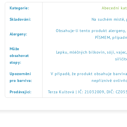
Kategorie
:
Abecední kat
Skladování
:
Na suchém místě, 
Obsahuje-li tento produkt alergeny
Alergeny
:
PÍSMEM, případn
Může
Lepku, mléčných bílkovin, sóji, vajec
obsahovat
siřič
stopy
:
Upozornění
V případě, že produkt obsahuje barviva
pro barviva
:
nepříznivě ovlivň
Prodávající
:
Terza Kultová | IČ: 21032009, DIČ: CZ0