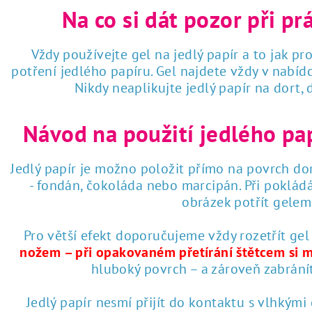
Na co si dát pozor při pr
Vždy používejte gel na jedlý papír a to jak pro
potření jedlého papíru. Gel najdete vždy v nabí
Nikdy neaplikujte jedlý papír na dort,
Návod na použití jedlého pa
Jedlý papír je možno položit přímo na povrch dor
- fondán, čokoláda nebo marcipán. Při poklád
obrázek potřít gelem 
Pro větší efekt doporučujeme vždy rozetřít gel
nožem – při opakovaném přetírání štětcem si 
hluboký povrch – a zároveň zabrání
Jedlý papír nesmí přijít do kontaktu s vlhkými