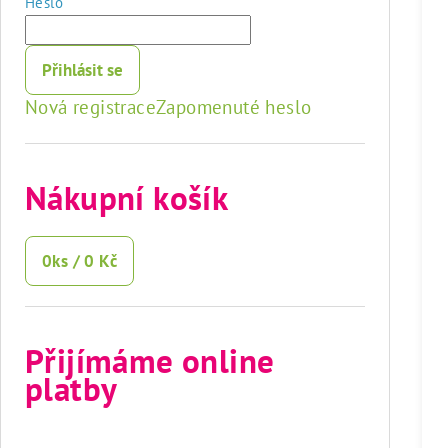
Heslo
Přihlásit se
Nová registrace
Zapomenuté heslo
Nákupní košík
0
ks /
0 Kč
Přijímáme online
platby