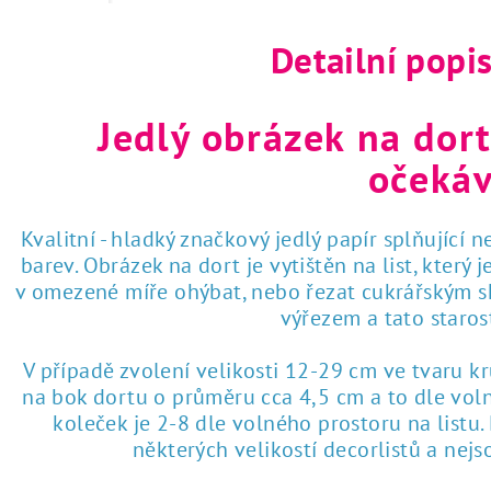
Detailní popi
Jedlý obrázek na dort
očekáv
Kvalitní - hladký značkový jedlý papír splňující 
barev. Obrázek na dort je vytištěn na list, který
v omezené míře ohýbat, nebo řezat cukrářským sk
výřezem a tato staro
V případě zvolení velikosti 12-29 cm ve tvaru k
na bok dortu o průměru cca 4,5 cm a to dle voln
koleček je 2-8 dle volného prostoru na listu
některých velikostí decorlistů a nej