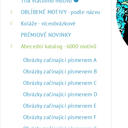
r
Tisk vlastního motivu ❤️
a
OBLÍBENÉ MOTIVY - podle názvu
n
Koláže - víceobrázkové
n
PRÉMIOVÉ NOVINKY
í
Abecední katalog - 6000 motivů
p
Obrázky začínající písmenem A
a
Obrázky začínající písmenem B
n
Obrázky začínající písmenem C
e
Obrázky začínající písmenem D
l
Obrázky začínající písmenem E
Obrázky začínající písmenem F