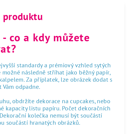
s produktu
 - co a kdy můžete
at?
nejvyšší standardy a prémiový vzhled sytých
 je možné následně stříhat jako běžný papír,
alpelem. Za příplatek, lze obrázek dodat s
st Vám odpadne.
ruhu, obdržíte dekorace na cupcakes, nebo
é kapacity listu papíru. Počet dekoračních
. Dekorační kolečka nemusí být součástí
sou součástí hranatých obrázků.