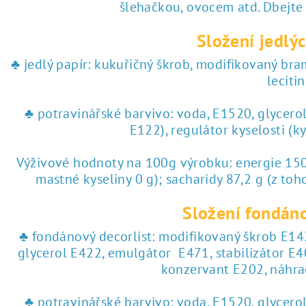
♥ tisk na jedlý papír
šlehačkou, ovocem atd. Dbejte
Složení jedlýc
 tisk na jedlý papír
♣ jedlý papír: kukuřičný škrob, modifikovaný br
lecitin
♣ potravinářské barvivo: voda, E1520, glycero
E122), regulátor kyselosti (k
Výživové hodnoty na 100g výrobku: energie 1504
mastné kyseliny 0 g); sacharidy 87,2 g (z toho
Složení fondáno
♣ fondánový decorlist: modifikovaný škrob E142
glycerol E422, emulgátor E471, stabilizátor E4
konzervant E202, náhra
♣ potravinářské barvivo: voda, E1520, glycero