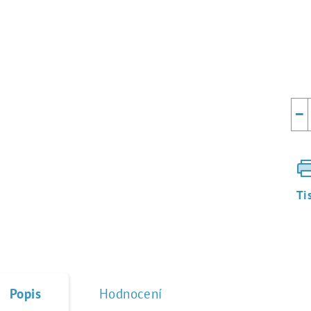
Mě
cen
−
Ti
Popis
Hodnocení