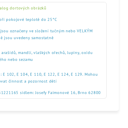
alog dortových obrázků
při pokojové teplotě do 25°C
, jsou označeny ve složení tučným nebo VELKÝM
ě jsou uvedeny samostatně
, arašídů, mandlí, vlaškých ořechů, lupiny, oxidu
itého nebo sezamu
: E 102, E 104, E 110, E 122, E 124, E 129. Mohou
ovat činnost a pozornost dětí
551221165 sídlem: Josefy Faimonové 16, Brno 62800