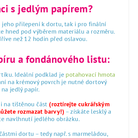
áci s jedlým papírem?
 jeho přilepení k dortu, tak i pro finální
dce hned pod výběrem materiálu a rozměru.
 dříve než 12 hodin před oslavou.
píru a fondánového listu:
tíku. Ideální podklad je
potahovací hmota
ání na krémový povrch je nutné dortový
na jedlý papír.
 i na tištěnou část
(roztírejte cukrářským
můžete rozmazat barvy!)
– získáte lesklý a
te navlhnutí jedlého obrázku.
 částmi dortu – tedy např. s marmeládou,