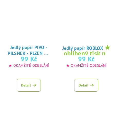
★
Jedlý papír PIVO -
Jedlý papír ROBLOX
★
oblíbený tisk na
PILSNER - PLZEŇ
oblíbený tisk na
99 Kč
99 Kč
jedlý papír
jedlý papír
🔥 OKAMŽITÉ ODESLÁNÍ
🔥 OKAMŽITÉ ODESLÁNÍ
Detail
Detail