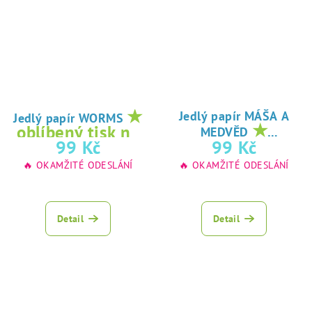
★
Jedlý papír MÁŠA A
Jedlý papír WORMS
★
oblíbený tisk na
MEDVĚD
oblíbený tisk na
99 Kč
99 Kč
jedlý papír
jedlý papír
🔥 OKAMŽITÉ ODESLÁNÍ
🔥 OKAMŽITÉ ODESLÁNÍ
Detail
Detail