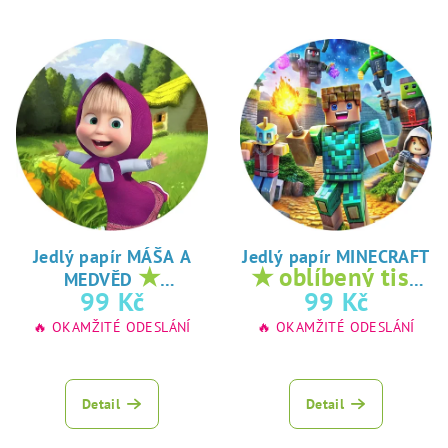
Jedlý papír MÁŠA A
Jedlý papír MINECRAFT
★
★ oblíbený tisk
MEDVĚD
oblíbený tisk na
na jedlý papír
99 Kč
99 Kč
jedlý papír
🔥 OKAMŽITÉ ODESLÁNÍ
🔥 OKAMŽITÉ ODESLÁNÍ
Detail
Detail