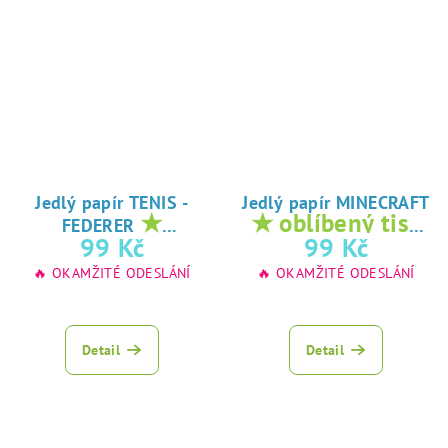
Jedlý papír TENIS -
Jedlý papír MINECRAFT
★
★ oblíbený tisk
FEDERER
oblíbený tisk na
na jedlý papír
99 Kč
99 Kč
jedlý papír
🔥 OKAMŽITÉ ODESLÁNÍ
🔥 OKAMŽITÉ ODESLÁNÍ
Detail
Detail