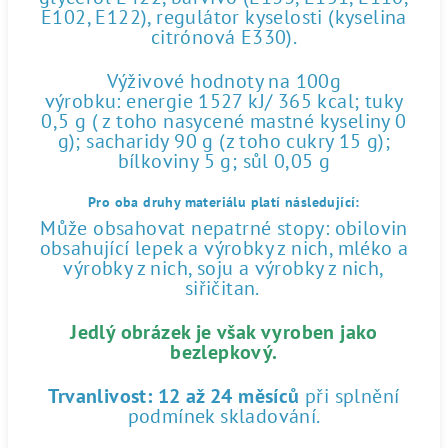
E102, E122), regulátor kyselosti (kyselina
citrónová E330).
Výživové hodnoty na 100g
výrobku: energie 1527 kJ/ 365 kcal; tuky
0,5 g ( z toho nasycené mastné kyseliny 0
g); sacharidy 90 g (z toho cukry 15 g);
bílkoviny 5 g; sůl 0,05 g
Pro oba druhy materiálu platí následující:
Může obsahovat nepatrné stopy: obilovin
obsahující lepek a výrobky z nich, mléko a
výrobky z nich, soju a výrobky z nich,
siřičitan.
Jedlý obrázek je však vyroben jako
bezlepkový.
Trvanlivost:
12 až 24 měsíců
při splnění
podmínek skladování.