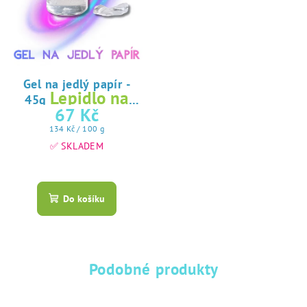
Gel na jedlý papír -
Lepidlo na
45g
jedlý papír
67 Kč
Měrná
134 Kč / 100 g
cena:
✅ SKLADEM
Průměrné
hodnocení
produktu
Do košíku
je
5,0
z
5
hvězdiček.
Podobné produkty