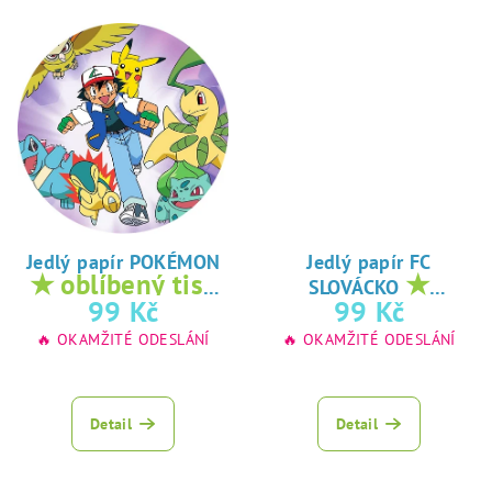
Jedlý papír POKÉMON
Jedlý papír FC
★ oblíbený tisk
★
SLOVÁCKO
na jedlý papír
oblíbený tisk na
99 Kč
99 Kč
jedlý papír
🔥 OKAMŽITÉ ODESLÁNÍ
🔥 OKAMŽITÉ ODESLÁNÍ
Detail
Detail