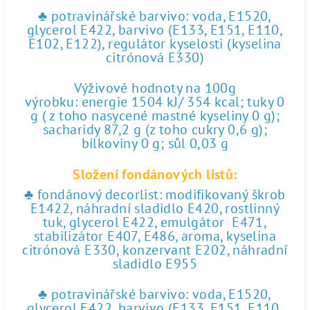
♣ potravinářské barvivo: voda, E1520,
glycerol E422, barvivo (E133, E151, E110,
E102, E122), regulátor kyselosti (kyselina
citrónová E330)
Výživové hodnoty na 100g
výrobku: energie 1504 kJ/ 354 kcal; tuky 0
g ( z toho nasycené mastné kyseliny 0 g);
sacharidy 87,2 g (z toho cukry 0,6 g);
bílkoviny 0 g; sůl 0,03 g
Složení fondánových listů:
♣ fondánový decorlist: modifikovaný škrob
E1422, náhradní sladidlo E420, rostlinný
tuk, glycerol E422, emulgátor E471,
stabilizátor E407, E486, aroma, kyselina
citrónová E330, konzervant E202, náhradní
sladidlo E955
♣ potravinářské barvivo: voda, E1520,
glycerol E422, barvivo (E133, E151, E110,