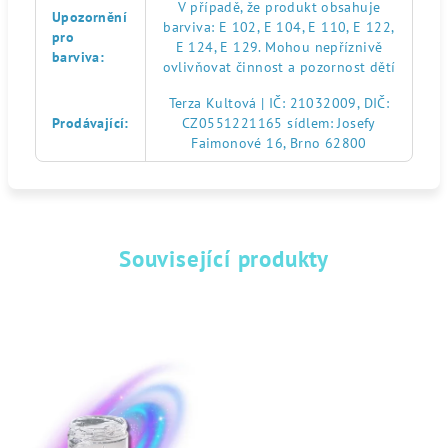
V případě, že produkt obsahuje
Upozornění
barviva: E 102, E 104, E 110, E 122,
pro
E 124, E 129. Mohou nepříznivě
barviva
:
ovlivňovat činnost a pozornost dětí
Terza Kultová | IČ: 21032009, DIČ:
Prodávající
:
CZ0551221165 sídlem: Josefy
Faimonové 16, Brno 62800
Související produkty