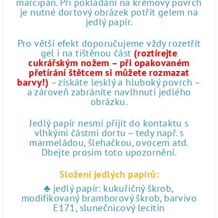
marcipán. Při pokládání na krémový povrch
je nutné dortový obrázek potřít gelem na
jedlý papír.
Pro větší efekt doporučujeme vždy rozetřít
gel i na tištěnou část
(roztírejte
cukrářským nožem – při opakovaném
přetírání štětcem si můžete rozmazat
barvy!)
– získáte lesklý a hluboký povrch –
a zároveň zabráníte navlhnutí jedlého
obrázku.
Jedlý papír nesmí přijít do kontaktu s
vlhkými částmi dortu – tedy např. s
marmeládou, šlehačkou, ovocem atd.
Dbejte prosím toto upozornění.
Složení jedlých papírů:
♣ jedlý papír: kukuřičný škrob,
modifikovaný bramborový škrob, barvivo
E171, slunečnicový lecitin