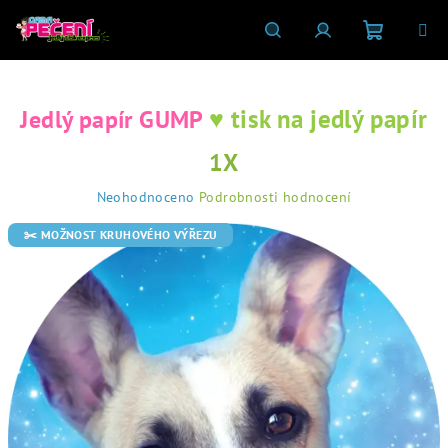
Přejít
na
obsah
Nákupní
Hledat
Přihlášení
♥ tisk na jedlý papír
Jedlý papír GUMP
košík
1X
Průměrné
Neohodnoceno
Podrobnosti hodnocení
hodnocení
produktu
✂️ MOŽNOST KRUHOVÉHO VÝŘEZU
je
0,0
z
5
hvězdiček.