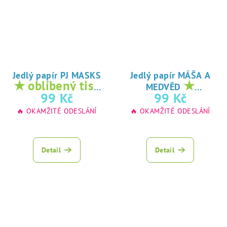
Jedlý papír PJ MASKS
Jedlý papír MÁŠA A
★ oblíbený tisk
★
MEDVĚD
na jedlý papír
oblíbený tisk na
99 Kč
99 Kč
jedlý papír
🔥 OKAMŽITÉ ODESLÁNÍ
🔥 OKAMŽITÉ ODESLÁNÍ
Detail
Detail