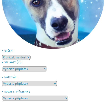
● URČENÍ
?
● VELIKOST
● MATERIÁL
● DODAT S VÝŘEZEM? ⤵️