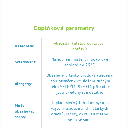
Doplňkové parametry
Abecední katalog dortových
Kategorie
:
obrázků
Na suchém místě, při pokojové
Skladování
:
teplotě do 25°C
Obsahuje-li tento produkt alergeny,
jsou označeny ve složení tučným
Alergeny
:
nebo VELKÝM PÍSMEM, případně
jsou uvedeny samostatně
Lepku, mléčných bílkovin, sóji,
Může
vajec, arašídů, mandlí, vlaškých
obsahovat
ořechů, lupiny, oxidu siřičitého
stopy
:
nebo sezamu