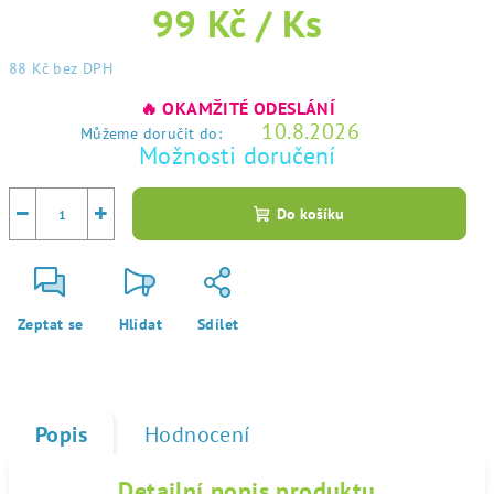
99 Kč
/ Ks
88 Kč
bez DPH
Měrná
🔥 OKAMŽITÉ ODESLÁNÍ
cena:
10.8.2026
Můžeme doručit do:
Možnosti doručení
−
+
Do košíku
Zeptat se
Hlídat
Sdílet
Popis
Hodnocení
Detailní popis produktu