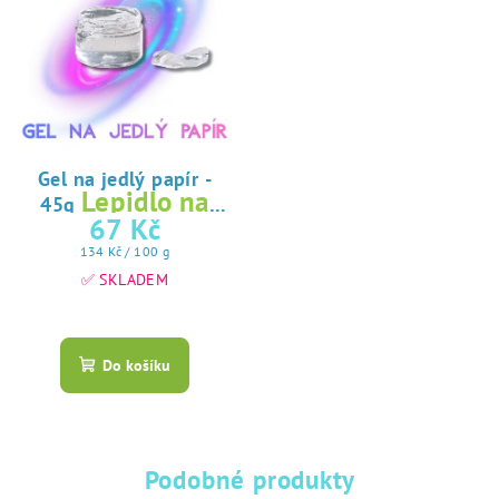
Gel na jedlý papír -
Lepidlo na
45g
jedlý papír
67 Kč
Měrná
134 Kč / 100 g
cena:
✅ SKLADEM
Průměrné
hodnocení
produktu
Do košíku
je
5,0
z
5
hvězdiček.
Podobné produkty