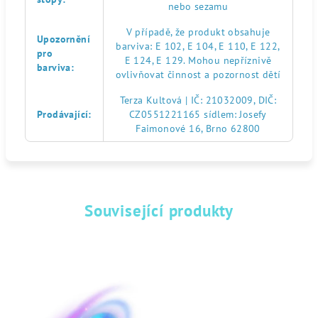
nebo sezamu
V případě, že produkt obsahuje
Upozornění
barviva: E 102, E 104, E 110, E 122,
pro
E 124, E 129. Mohou nepříznivě
barviva
:
ovlivňovat činnost a pozornost dětí
Terza Kultová | IČ: 21032009, DIČ:
Prodávající
:
CZ0551221165 sídlem: Josefy
Faimonové 16, Brno 62800
Související produkty