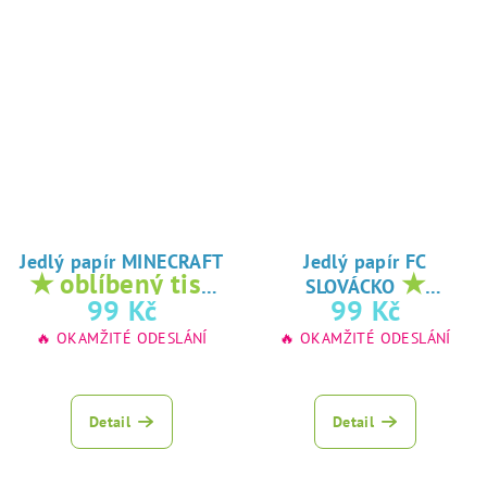
Jedlý papír MINECRAFT
Jedlý papír FC
★ oblíbený tisk
★
SLOVÁCKO
na jedlý papír
oblíbený tisk na
99 Kč
99 Kč
jedlý papír
🔥 OKAMŽITÉ ODESLÁNÍ
🔥 OKAMŽITÉ ODESLÁNÍ
Detail
Detail