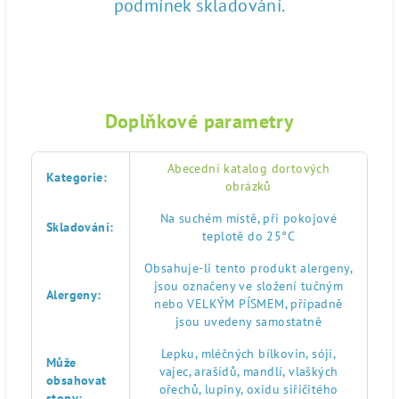
podmínek skladování.
Doplňkové parametry
Abecední katalog dortových
Kategorie
:
obrázků
Na suchém místě, při pokojové
Skladování
:
teplotě do 25°C
Obsahuje-li tento produkt alergeny,
jsou označeny ve složení tučným
Alergeny
:
nebo VELKÝM PÍSMEM, případně
jsou uvedeny samostatně
Lepku, mléčných bílkovin, sóji,
Může
vajec, arašídů, mandlí, vlaškých
obsahovat
ořechů, lupiny, oxidu siřičitého
stopy
: