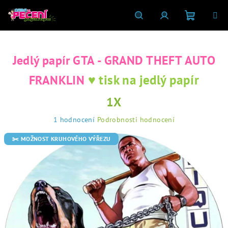
Přejít
na
obsah
Nákupní
Hledat
Přihlášení
Jedlý papír GTA - GRAND THEFT AUTO
košík
♥ tisk na jedlý papír
FRANKLIN
1X
Průměrné
1 hodnocení
Podrobnosti hodnocení
hodnocení
produktu
✂️ MOŽNOST KRUHOVÉHO VÝŘEZU
je
5,0
z
5
hvězdiček.