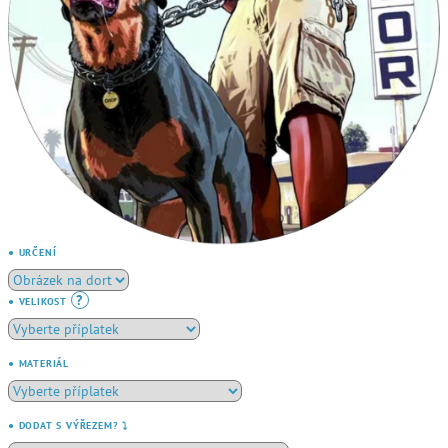
● URČENÍ
?
● VELIKOST
● MATERIÁL
● DODAT S VÝŘEZEM? ⤵️