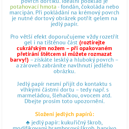
povrch dortíku. Ideální podklad je
potahovací hmota
- fondán, čokoláda nebo
marcipán. Při pokládání na krémový povrch
je nutné dortový obrázek potřít gelem na
jedlý papír.
Pro větší efekt doporučujeme vždy rozetřít
gel i na tištěnou část
(roztírejte
cukrářským nožem – při opakovaném
přetírání štětcem si můžete rozmazat
barvy!)
– získáte lesklý a hluboký povrch –
a zároveň zabráníte navlhnutí jedlého
obrázku.
Jedlý papír nesmí přijít do kontaktu s
vlhkými částmi dortu – tedy např. s
marmeládou, šlehačkou, ovocem atd.
Dbejte prosím toto upozornění.
Složení jedlých papírů:
♣ jedlý papír: kukuřičný škrob,
modifikovaný bramborový škrob, barvivo