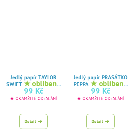
Jedlý papír TAYLOR
Jedlý papír PRASÁTKO
★ oblíbený
★ oblíbený
SWIFT
PEPPA
tisk na jedlý
tisk na jedlý
99 Kč
99 Kč
papír
papír
🔥 OKAMŽITÉ ODESLÁNÍ
🔥 OKAMŽITÉ ODESLÁNÍ
Detail
Detail