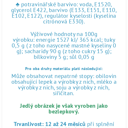
♣ potravinářské barvivo: voda, E1520,
glycerol E422, barvivo (E133, E151, E110,
E102, E122), regulátor kyselosti (kyselina
citrónová E330).
Výživové hodnoty na 100g
výrobku: energie 1527 kJ/ 365 kcal; tuky
0,5 g ( z toho nasycené mastné kyseliny 0
g); sacharidy 90 g (z toho cukry 15 g);
bílkoviny 5 g; sůl 0,05 g
Pro oba druhy materiálu platí následující:
Může obsahovat nepatrné stopy: obilovin
obsahující lepek a výrobky z nich, mléko a
výrobky z nich, soju a výrobky z nich,
siřičitan.
Jedlý obrázek je však vyroben jako
bezlepkový.
Trvanlivost:
12 až 24 měsíců
při splnění