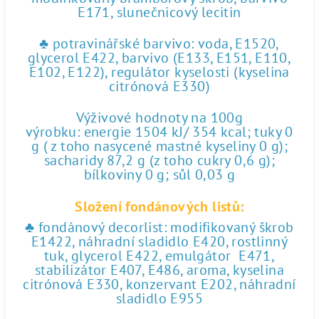
E171, slunečnicový lecitin
♣ potravinářské barvivo: voda, E1520,
glycerol E422, barvivo (E133, E151, E110,
E102, E122), regulátor kyselosti (kyselina
citrónová E330)
Výživové hodnoty na 100g
výrobku: energie 1504 kJ/ 354 kcal; tuky 0
g ( z toho nasycené mastné kyseliny 0 g);
sacharidy 87,2 g (z toho cukry 0,6 g);
bílkoviny 0 g; sůl 0,03 g
Složení fondánových listů:
♣ fondánový decorlist: modifikovaný škrob
E1422, náhradní sladidlo E420, rostlinný
tuk, glycerol E422, emulgátor E471,
stabilizátor E407, E486, aroma, kyselina
citrónová E330, konzervant E202, náhradní
sladidlo E955