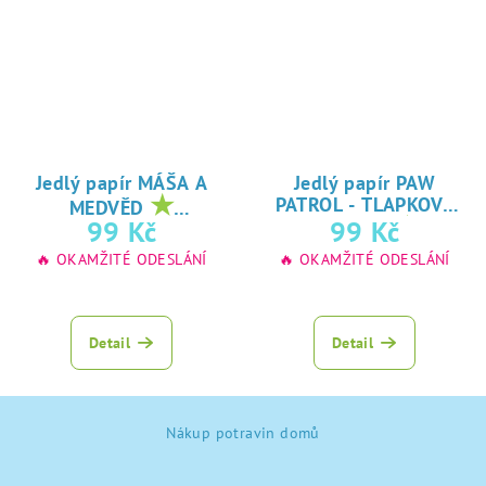
Jedlý papír MÁŠA A
Jedlý papír PAW
★
PATROL - TLAPKOVÁ
MEDVĚD
★
oblíbený tisk na
99 Kč
99 Kč
PATROLA
oblíbený tisk na
jedlý papír
🔥 OKAMŽITÉ ODESLÁNÍ
🔥 OKAMŽITÉ ODESLÁNÍ
jedlý papír
Detail
Detail
Z
Nákup potravin domů
á
p