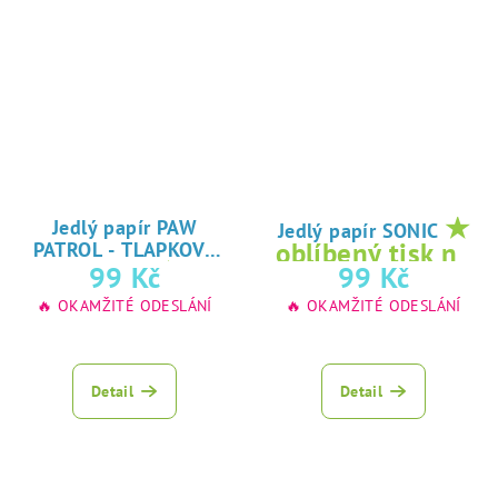
★
Jedlý papír PAW
Jedlý papír SONIC
oblíbený tisk na
PATROL - TLAPKOVÁ
★
99 Kč
99 Kč
jedlý papír
PATROLA
oblíbený tisk na
🔥 OKAMŽITÉ ODESLÁNÍ
🔥 OKAMŽITÉ ODESLÁNÍ
jedlý papír
Detail
Detail