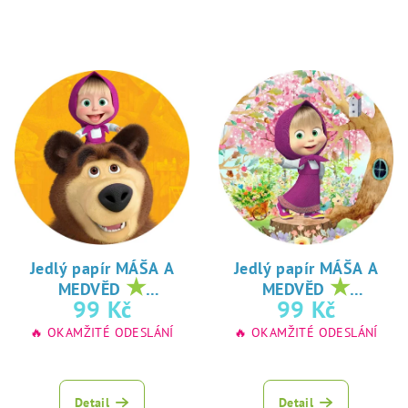
Jedlý papír MÁŠA A
Jedlý papír MÁŠA A
★
★
MEDVĚD
MEDVĚD
oblíbený tisk na
oblíbený tisk na
99 Kč
99 Kč
jedlý papír
jedlý papír
🔥 OKAMŽITÉ ODESLÁNÍ
🔥 OKAMŽITÉ ODESLÁNÍ
Detail
Detail