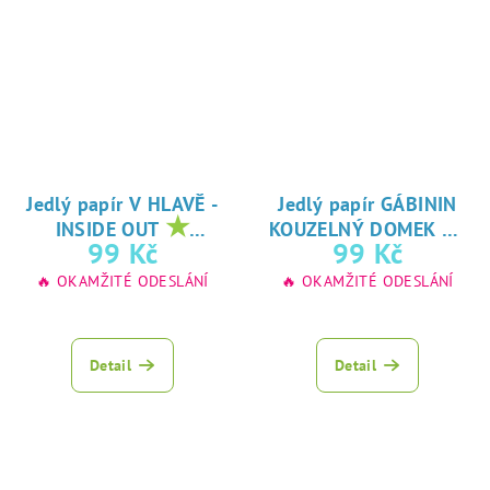
Jedlý papír V HLAVĚ -
Jedlý papír GÁBININ
★
★
INSIDE OUT
KOUZELNÝ DOMEK
oblíbený tisk na
oblíbený tisk na
99 Kč
99 Kč
jedlý papír
jedlý papír
🔥 OKAMŽITÉ ODESLÁNÍ
🔥 OKAMŽITÉ ODESLÁNÍ
Detail
Detail