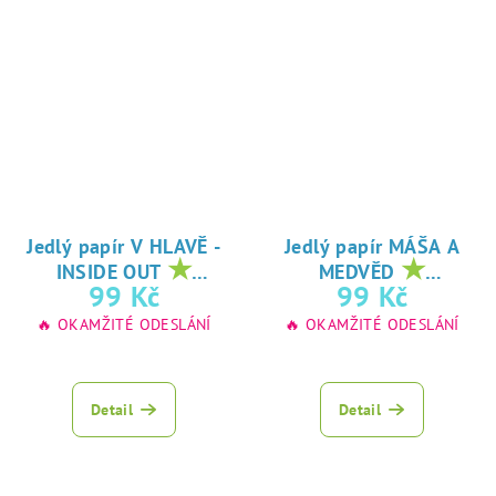
Jedlý papír V HLAVĚ -
Jedlý papír MÁŠA A
★
★
INSIDE OUT
MEDVĚD
oblíbený tisk na
oblíbený tisk na
99 Kč
99 Kč
jedlý papír
jedlý papír
🔥 OKAMŽITÉ ODESLÁNÍ
🔥 OKAMŽITÉ ODESLÁNÍ
Detail
Detail