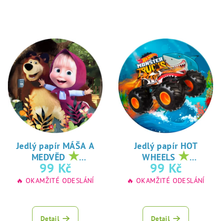
Jedlý papír MÁŠA A
Jedlý papír HOT
★
★
MEDVĚD
WHEELS
oblíbený tisk na
oblíbený tisk na
99 Kč
99 Kč
jedlý papír
jedlý papír
🔥 OKAMŽITÉ ODESLÁNÍ
🔥 OKAMŽITÉ ODESLÁNÍ
Detail
Detail