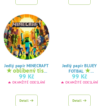
Jedlý papír MINECRAFT
Jedlý papír BLUEY
★ oblíbený tisk
★
FOTBAL
na jedlý papír
oblíbený tisk na
99 Kč
99 Kč
jedlý papír
🔥 OKAMŽITÉ ODESLÁNÍ
🔥 OKAMŽITÉ ODESLÁNÍ
Detail
Detail