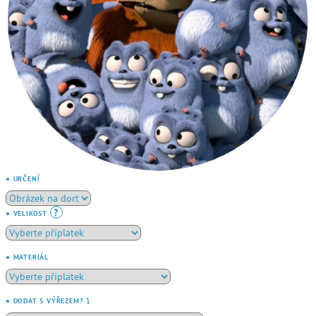
● URČENÍ
?
● VELIKOST
● MATERIÁL
● DODAT S VÝŘEZEM? ⤵️