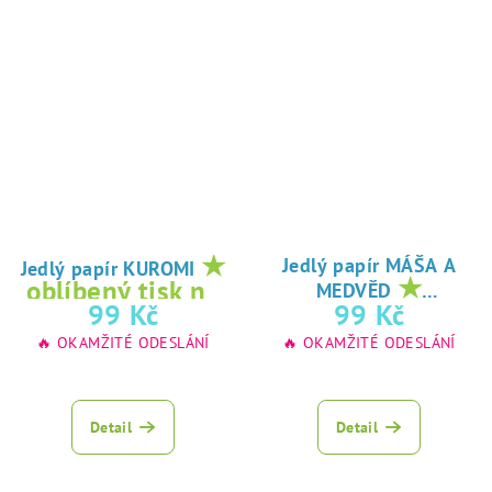
★
Jedlý papír MÁŠA A
Jedlý papír KUROMI
★
oblíbený tisk na
MEDVĚD
oblíbený tisk na
99 Kč
99 Kč
jedlý papír
jedlý papír
🔥 OKAMŽITÉ ODESLÁNÍ
🔥 OKAMŽITÉ ODESLÁNÍ
Detail
Detail