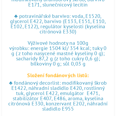
E171, slunečnicový lecitin
♣ potravinářské barvivo: voda, E1520,
glycerol E422, barvivo (E133, E151, E110,
E102, E122), regulátor kyselosti (kyselina
citrónová E330)
Výživové hodnoty na 100g
výrobku: energie 1504 kJ/ 354 kcal; tuky 0
g ( z toho nasycené mastné kyseliny 0 g);
sacharidy 87,2 g (z toho cukry 0,6 g);
bílkoviny 0 g; sůl 0,03 g
Složení fondánových listů:
♣ fondánový decorlist: modifikovaný škrob
E1422, náhradní sladidlo E420, rostlinný
tuk, glycerol E422, emulgátor E471,
stabilizátor E407, E486, aroma, kyselina
citrónová E330, konzervant E202, náhradní
sladidlo E955