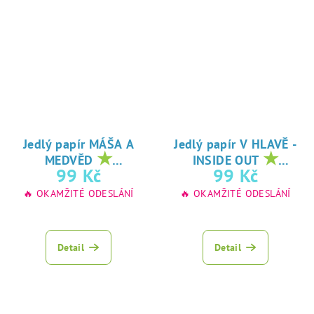
Jedlý papír MÁŠA A
Jedlý papír V HLAVĚ -
★
★
MEDVĚD
INSIDE OUT
oblíbený tisk na
oblíbený tisk na
99 Kč
99 Kč
jedlý papír
jedlý papír
🔥 OKAMŽITÉ ODESLÁNÍ
🔥 OKAMŽITÉ ODESLÁNÍ
Detail
Detail