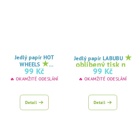
★
Jedlý papír HOT
Jedlý papír LABUBU
★
oblíbený tisk na
WHEELS
oblíbený tisk na
99 Kč
99 Kč
jedlý papír
jedlý papír
🔥 OKAMŽITÉ ODESLÁNÍ
🔥 OKAMŽITÉ ODESLÁNÍ
Detail
Detail