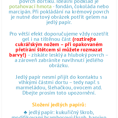
povrch dortíku. Ideální podklad je
potahovací hmota
- fondán, čokoláda nebo
marcipán. Při pokládání na krémový povrch
je nutné dortový obrázek potřít gelem na
jedlý papír.
Pro větší efekt doporučujeme vždy rozetřít
gel i na tištěnou část
(roztírejte
cukrářským nožem – při opakovaném
přetírání štětcem si můžete rozmazat
barvy!)
– získáte lesklý a hluboký povrch –
a zároveň zabráníte navlhnutí jedlého
obrázku.
Jedlý papír nesmí přijít do kontaktu s
vlhkými částmi dortu – tedy např. s
marmeládou, šlehačkou, ovocem atd.
Dbejte prosím toto upozornění.
Složení jedlých papírů:
♣ jedlý papír: kukuřičný škrob,
modifikovaný bramborový škrob, barvivo