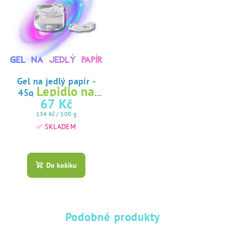
Gel na jedlý papír -
Lepidlo na
45g
jedlý papír
67 Kč
Měrná
134 Kč / 100 g
cena:
✅ SKLADEM
Průměrné
hodnocení
produktu
Do košíku
je
5,0
z
5
hvězdiček.
Podobné produkty