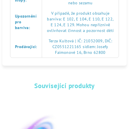
stopy
:
nebo sezamu
V případě, že produkt obsahuje
Upozornění
barviva: E 102, E 104, E 110, E 122,
pro
E 124, E 129. Mohou nepříznivě
barviva
:
ovlivňovat činnost a pozornost dětí
Terza Kultová | IČ: 21032009, DIČ:
Prodávající
:
CZ0551221165 sídlem: Josefy
Faimonové 16, Brno 62800
Související produkty