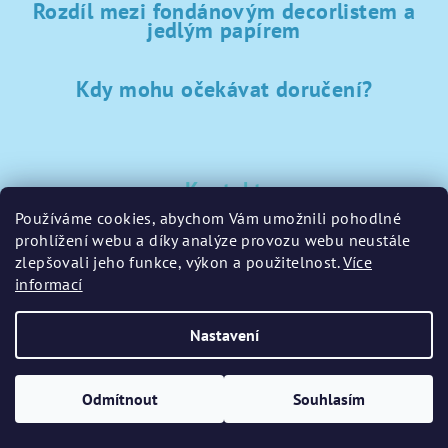
Rozdíl mezi fondánovým decorlistem a
jedlým papírem
Kdy mohu očekávat doručení?
Kontakt
Používáme cookies, abychom Vám umožnili pohodlné
sklad
@
sladke-potreby.cz
prohlížení webu a díky analýze provozu webu neustále
+420 797728283
zlepšovali jeho funkce, výkon a použitelnost.
Více
informací
Nastavení
Copyright 2026
GamaPečení.cz
. Všechna práva vyhrazena.
Upravit nastavení cookies
Odmítnout
Souhlasím
Vytvořil Shoptet