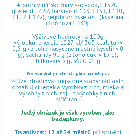
♣ potravinářské barvivo: voda, E1520,
glycerol E422, barvivo (E133, E151, E110,
E102, E122), regulátor kyselosti (kyselina
citrónová E330).
Výživové hodnoty na 100g
výrobku: energie 1527 kJ/ 365 kcal; tuky
0,5 g ( z toho nasycené mastné kyseliny 0
g); sacharidy 90 g (z toho cukry 15 g);
bílkoviny 5 g; sůl 0,05 g
Pro oba druhy materiálu platí následující:
Může obsahovat nepatrné stopy: obilovin
obsahující lepek a výrobky z nich, mléko a
výrobky z nich, soju a výrobky z nich,
siřičitan.
Jedlý obrázek je však vyroben jako
bezlepkový.
Trvanlivost:
12 až 24 měsíců
při splnění