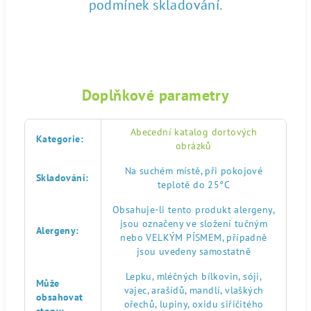
podmínek skladování.
Doplňkové parametry
Abecední katalog dortových
Kategorie
:
obrázků
Na suchém místě, při pokojové
Skladování
:
teplotě do 25°C
Obsahuje-li tento produkt alergeny,
jsou označeny ve složení tučným
Alergeny
:
nebo VELKÝM PÍSMEM, případně
jsou uvedeny samostatně
Lepku, mléčných bílkovin, sóji,
Může
vajec, arašídů, mandlí, vlaškých
obsahovat
ořechů, lupiny, oxidu siřičitého