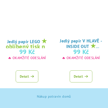
★
Jedlý papír V HLAVĚ -
Jedlý papír LEGO
★
oblíbený tisk na
INSIDE OUT
oblíbený tisk na
99 Kč
99 Kč
jedlý papír
jedlý papír
🔥 OKAMŽITÉ ODESLÁNÍ
🔥 OKAMŽITÉ ODESLÁNÍ
Detail
Detail
Z
Nákup potravin domů
á
p