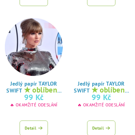
Jedlý papír TAYLOR
Jedlý papír TAYLOR
★ oblíbený
★ oblíbený
SWIFT
SWIFT
tisk na jedlý
tisk na jedlý
99 Kč
99 Kč
papír
papír
🔥 OKAMŽITÉ ODESLÁNÍ
🔥 OKAMŽITÉ ODESLÁNÍ
Detail
Detail