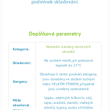
podmínek skladování.
Doplňkové parametry
Abecední katalog dortových
Kategorie
:
obrázků
Na suchém místě, při pokojové
Skladování
:
teplotě do 25°C
Obsahuje-li tento produkt alergeny,
jsou označeny ve složení tučným
Alergeny
:
nebo VELKÝM PÍSMEM, případně
jsou uvedeny samostatně
Lepku, mléčných bílkovin, sóji,
Může
vajec, arašídů, mandlí, vlaškých
obsahovat
ořechů, lupiny, oxidu siřičitého