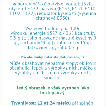
♣ potravinářské barvivo: voda, E1520,
glycerol E422, barvivo (E133, E151, E110,
E102, E122), regulátor kyselosti (kyselina
citrónová E330).
Výživové hodnoty na 100g
výrobku: energie 1527 kJ/ 365 kcal; tuky
0,5 g ( z toho nasycené mastné kyseliny 0
g); sacharidy 90 g (z toho cukry 15 g);
bílkoviny 5 g; sůl 0,05 g
Pro oba druhy materiálu platí následující:
Může obsahovat nepatrné stopy: obilovin
obsahující lepek a výrobky z nich, mléko a
výrobky z nich, soju a výrobky z nich,
siřičitan.
Jedlý obrázek je však vyroben jako
bezlepkový.
Trvanlivost:
12 až 24 měsíců
při splnění