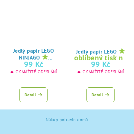
★
Jedlý papír LEGO
Jedlý papír LEGO
★
oblíbený tisk na
NINJAGO
oblíbený tisk na
99 Kč
99 Kč
jedlý papír
jedlý papír
🔥 OKAMŽITÉ ODESLÁNÍ
🔥 OKAMŽITÉ ODESLÁNÍ
Detail
Detail
Z
Nákup potravin domů
á
p