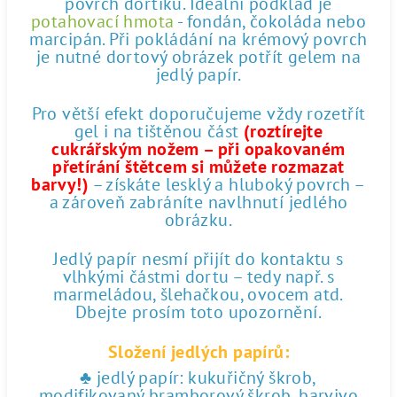
povrch dortíku. Ideální podklad je
potahovací hmota
- fondán, čokoláda nebo
marcipán. Při pokládání na krémový povrch
je nutné dortový obrázek potřít gelem na
jedlý papír.
Pro větší efekt doporučujeme vždy rozetřít
gel i na tištěnou část
(roztírejte
cukrářským nožem – při opakovaném
přetírání štětcem si můžete rozmazat
barvy!)
– získáte lesklý a hluboký povrch –
a zároveň zabráníte navlhnutí jedlého
obrázku.
Jedlý papír nesmí přijít do kontaktu s
vlhkými částmi dortu – tedy např. s
marmeládou, šlehačkou, ovocem atd.
Dbejte prosím toto upozornění.
Složení jedlých papírů:
♣ jedlý papír: kukuřičný škrob,
modifikovaný bramborový škrob, barvivo