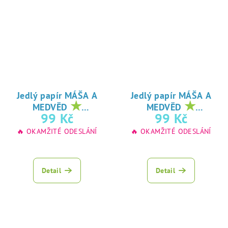
Jedlý papír MÁŠA A
Jedlý papír MÁŠA A
★
★
MEDVĚD
MEDVĚD
oblíbený tisk na
oblíbený tisk na
99 Kč
99 Kč
jedlý papír
jedlý papír
🔥 OKAMŽITÉ ODESLÁNÍ
🔥 OKAMŽITÉ ODESLÁNÍ
Detail
Detail