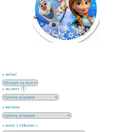
● URČENÍ
?
● VELIKOST
● MATERIÁL
● DODAT S VÝŘEZEM? ⤵️