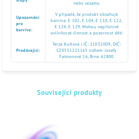
stopy
:
nebo sezamu
V případě, že produkt obsahuje
Upozornění
barviva: E 102, E 104, E 110, E 122,
pro
E 124, E 129. Mohou nepříznivě
barviva
:
ovlivňovat činnost a pozornost dětí
Terza Kultová | IČ: 21032009, DIČ:
Prodávající
:
CZ0551221165 sídlem: Josefy
Faimonové 16, Brno 62800
Související produkty