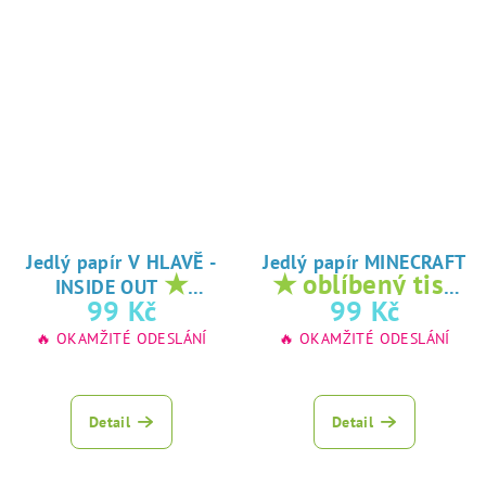
Jedlý papír V HLAVĚ -
Jedlý papír MINECRAFT
★
★ oblíbený tisk
INSIDE OUT
oblíbený tisk na
na jedlý papír
99 Kč
99 Kč
jedlý papír
🔥 OKAMŽITÉ ODESLÁNÍ
🔥 OKAMŽITÉ ODESLÁNÍ
Detail
Detail