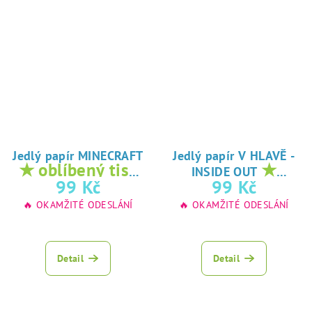
Jedlý papír MINECRAFT
Jedlý papír V HLAVĚ -
★ oblíbený tisk
★
INSIDE OUT
na jedlý papír
oblíbený tisk na
99 Kč
99 Kč
jedlý papír
🔥 OKAMŽITÉ ODESLÁNÍ
🔥 OKAMŽITÉ ODESLÁNÍ
Detail
Detail