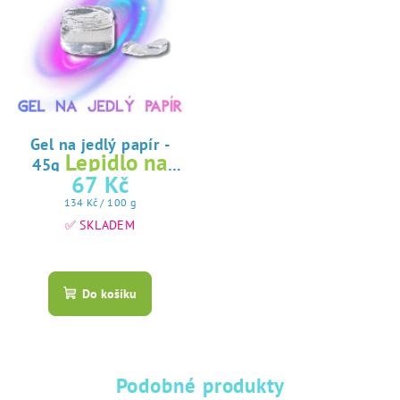
Gel na jedlý papír -
Lepidlo na
45g
jedlý papír
67 Kč
Měrná
134 Kč / 100 g
cena:
✅ SKLADEM
Průměrné
hodnocení
produktu
Do košíku
je
5,0
z
5
hvězdiček.
Podobné produkty