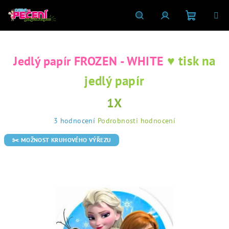
Přejít
na
obsah
Nákupní
Hledat
Přihlášení
♥ tisk na
Jedlý papír FROZEN - WHITE
košík
jedlý papír
1X
Průměrné
3 hodnocení
Podrobnosti hodnocení
hodnocení
produktu
✂️ MOŽNOST KRUHOVÉHO VÝŘEZU
je
5,0
z
5
hvězdiček.