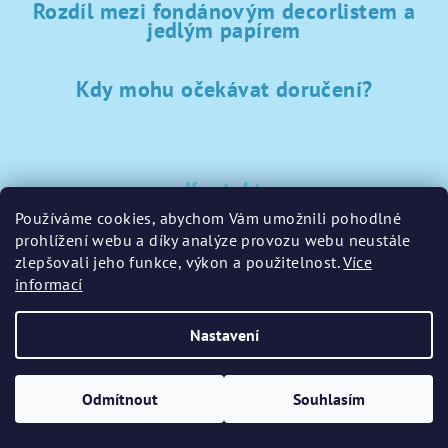
Rozdíl mezi fondánovým decorlistem a
jedlým papírem
Kdy mohu očekávat doručení?
Kontakt
Používáme cookies, abychom Vám umožnili pohodlné
sklad
@
sladke-potreby.cz
prohlížení webu a díky analýze provozu webu neustále
+420 797728283
zlepšovali jeho funkce, výkon a použitelnost.
Více
informací
Nastavení
Copyright 2026
GamaPečení.cz
. Všechna práva vyhrazena.
Upravit nastavení cookies
Odmítnout
Souhlasím
Vytvořil Shoptet