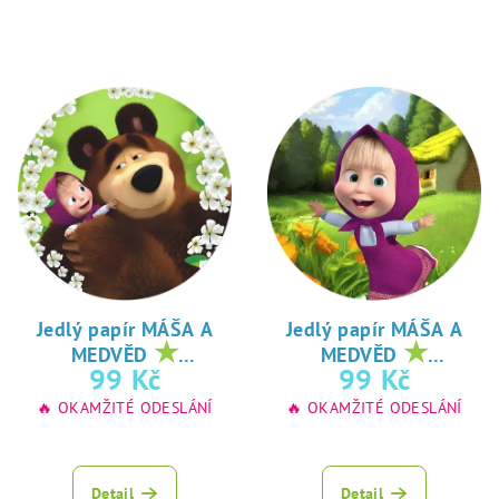
Jedlý papír MÁŠA A
Jedlý papír MÁŠA A
★
★
MEDVĚD
MEDVĚD
oblíbený tisk na
oblíbený tisk na
99 Kč
99 Kč
jedlý papír
jedlý papír
🔥 OKAMŽITÉ ODESLÁNÍ
🔥 OKAMŽITÉ ODESLÁNÍ
Detail
Detail