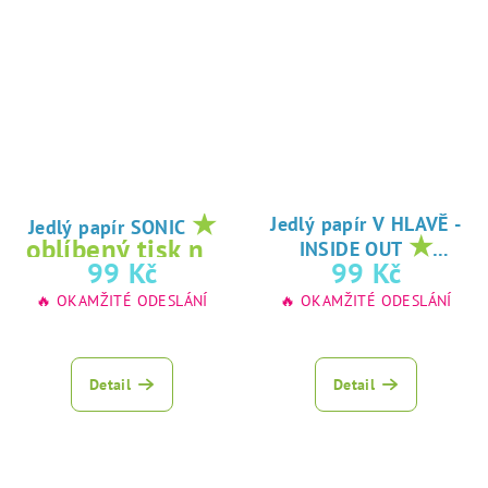
★
Jedlý papír V HLAVĚ -
Jedlý papír SONIC
★
oblíbený tisk na
INSIDE OUT
oblíbený tisk na
99 Kč
99 Kč
jedlý papír
jedlý papír
🔥 OKAMŽITÉ ODESLÁNÍ
🔥 OKAMŽITÉ ODESLÁNÍ
Detail
Detail