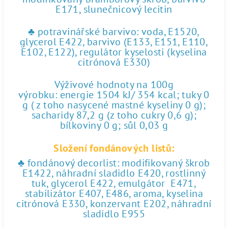
E171, slunečnicový lecitin
♣ potravinářské barvivo: voda, E1520,
glycerol E422, barvivo (E133, E151, E110,
E102, E122), regulátor kyselosti (kyselina
citrónová E330)
Výživové hodnoty na 100g
výrobku: energie 1504 kJ/ 354 kcal; tuky 0
g ( z toho nasycené mastné kyseliny 0 g);
sacharidy 87,2 g (z toho cukry 0,6 g);
bílkoviny 0 g; sůl 0,03 g
Složení fondánových listů:
♣ fondánový decorlist: modifikovaný škrob
E1422, náhradní sladidlo E420, rostlinný
tuk, glycerol E422, emulgátor E471,
stabilizátor E407, E486, aroma, kyselina
citrónová E330, konzervant E202, náhradní
sladidlo E955