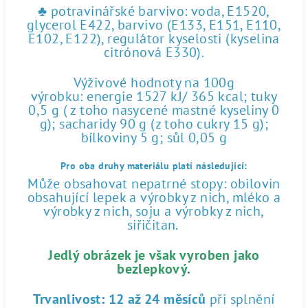
♣ potravinářské barvivo: voda, E1520,
glycerol E422, barvivo (E133, E151, E110,
E102, E122), regulátor kyselosti (kyselina
citrónová E330).
Výživové hodnoty na 100g
výrobku: energie 1527 kJ/ 365 kcal; tuky
0,5 g ( z toho nasycené mastné kyseliny 0
g); sacharidy 90 g (z toho cukry 15 g);
bílkoviny 5 g; sůl 0,05 g
Pro oba druhy materiálu platí následující:
Může obsahovat nepatrné stopy: obilovin
obsahující lepek a výrobky z nich, mléko a
výrobky z nich, soju a výrobky z nich,
siřičitan.
Jedlý obrázek je však vyroben jako
bezlepkový.
Trvanlivost:
12 až 24 měsíců
při splnění