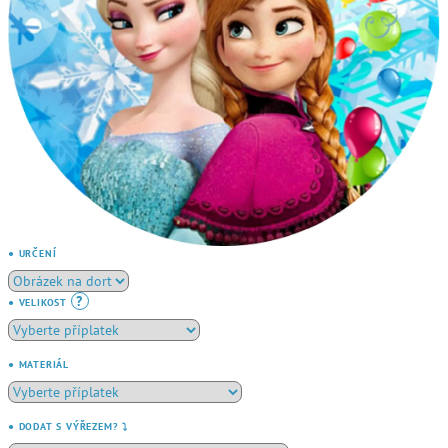
● URČENÍ
?
● VELIKOST
● MATERIÁL
● DODAT S VÝŘEZEM? ⤵️