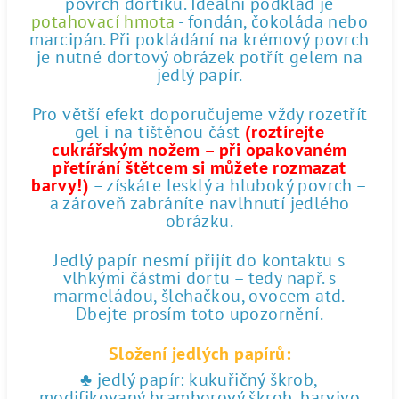
povrch dortíku. Ideální podklad je
potahovací hmota
- fondán, čokoláda nebo
marcipán. Při pokládání na krémový povrch
je nutné dortový obrázek potřít gelem na
jedlý papír.
Pro větší efekt doporučujeme vždy rozetřít
gel i na tištěnou část
(roztírejte
cukrářským nožem – při opakovaném
přetírání štětcem si můžete rozmazat
barvy!)
– získáte lesklý a hluboký povrch –
a zároveň zabráníte navlhnutí jedlého
obrázku.
Jedlý papír nesmí přijít do kontaktu s
vlhkými částmi dortu – tedy např. s
marmeládou, šlehačkou, ovocem atd.
Dbejte prosím toto upozornění.
Složení jedlých papírů:
♣ jedlý papír: kukuřičný škrob,
modifikovaný bramborový škrob, barvivo