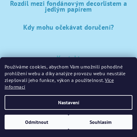
Rozdíl mezi fondánovým decorlistem a
jedlým papírem
Kdy mohu očekávat doručení?
Kontakt
Používáme cookies, abychom Vám umožnili pohodlné
sklad
@
sladke-potreby.cz
prohlížení webu a díky analýze provozu webu neustále
+420 797728283
zlepšovali jeho funkce, výkon a použitelnost.
Více
informací
Nastavení
Copyright 2026
GamaPečení.cz
. Všechna práva vyhrazena.
Upravit nastavení cookies
Odmítnout
Souhlasím
Vytvořil Shoptet