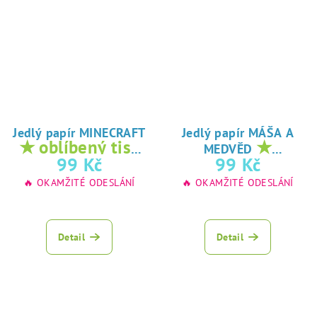
Jedlý papír MINECRAFT
Jedlý papír MÁŠA A
★ oblíbený tisk
★
MEDVĚD
na jedlý papír
oblíbený tisk na
99 Kč
99 Kč
jedlý papír
🔥 OKAMŽITÉ ODESLÁNÍ
🔥 OKAMŽITÉ ODESLÁNÍ
Detail
Detail