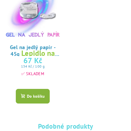
Gel na jedlý papír -
Lepidlo na
45g
jedlý papír
67 Kč
Měrná
134 Kč / 100 g
cena:
✅ SKLADEM
Průměrné
hodnocení
produktu
Do košíku
je
5,0
z
5
hvězdiček.
Podobné produkty