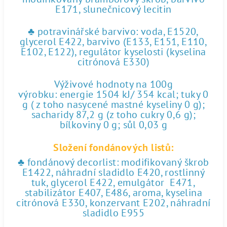
E171, slunečnicový lecitin
♣ potravinářské barvivo: voda, E1520,
glycerol E422, barvivo (E133, E151, E110,
E102, E122), regulátor kyselosti (kyselina
citrónová E330)
Výživové hodnoty na 100g
výrobku: energie 1504 kJ/ 354 kcal; tuky 0
g ( z toho nasycené mastné kyseliny 0 g);
sacharidy 87,2 g (z toho cukry 0,6 g);
bílkoviny 0 g; sůl 0,03 g
Složení fondánových listů:
♣ fondánový decorlist: modifikovaný škrob
E1422, náhradní sladidlo E420, rostlinný
tuk, glycerol E422, emulgátor E471,
stabilizátor E407, E486, aroma, kyselina
citrónová E330, konzervant E202, náhradní
sladidlo E955