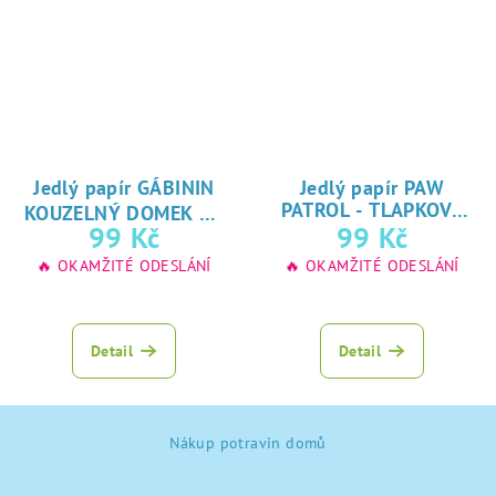
Jedlý papír GÁBININ
Jedlý papír PAW
★
PATROL - TLAPKOVÁ
KOUZELNÝ DOMEK
★
oblíbený tisk na
99 Kč
99 Kč
PATROLA
oblíbený tisk na
jedlý papír
🔥 OKAMŽITÉ ODESLÁNÍ
🔥 OKAMŽITÉ ODESLÁNÍ
jedlý papír
Detail
Detail
Z
Nákup potravin domů
á
p