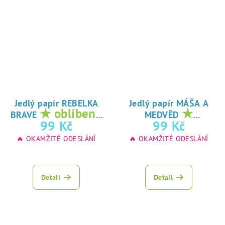
Jedlý papír REBELKA
Jedlý papír MÁŠA A
★ oblíbený
★
BRAVE
MEDVĚD
tisk na jedlý
oblíbený tisk na
99 Kč
99 Kč
papír
jedlý papír
🔥 OKAMŽITÉ ODESLÁNÍ
🔥 OKAMŽITÉ ODESLÁNÍ
Detail
Detail