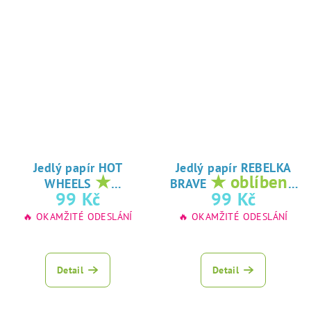
Jedlý papír HOT
Jedlý papír REBELKA
★
★ oblíbený
WHEELS
BRAVE
oblíbený tisk na
tisk na jedlý
99 Kč
99 Kč
jedlý papír
papír
🔥 OKAMŽITÉ ODESLÁNÍ
🔥 OKAMŽITÉ ODESLÁNÍ
Detail
Detail