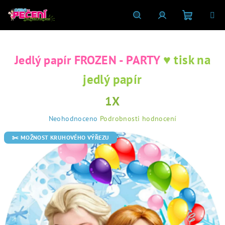
Přejít
na
obsah
Nákupní
Hledat
Přihlášení
♥ tisk na
Jedlý papír FROZEN - PARTY
košík
jedlý papír
1X
Průměrné
Neohodnoceno
Podrobnosti hodnocení
hodnocení
produktu
✂️ MOŽNOST KRUHOVÉHO VÝŘEZU
je
0,0
z
5
hvězdiček.