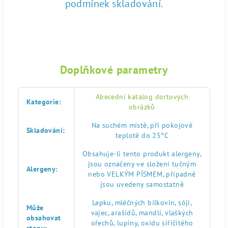
podmínek skladování.
Doplňkové parametry
Abecední katalog dortových
Kategorie
:
obrázků
Na suchém místě, při pokojové
Skladování
:
teplotě do 25°C
Obsahuje-li tento produkt alergeny,
jsou označeny ve složení tučným
Alergeny
:
nebo VELKÝM PÍSMEM, případně
jsou uvedeny samostatně
Lepku, mléčných bílkovin, sóji,
Může
vajec, arašídů, mandlí, vlaškých
obsahovat
ořechů, lupiny, oxidu siřičitého