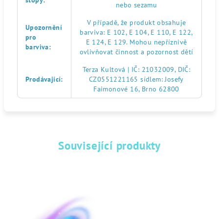
stopy
:
nebo sezamu
V případě, že produkt obsahuje
Upozornění
barviva: E 102, E 104, E 110, E 122,
pro
E 124, E 129. Mohou nepříznivě
barviva
:
ovlivňovat činnost a pozornost dětí
Terza Kultová | IČ: 21032009, DIČ:
Prodávající
:
CZ0551221165 sídlem: Josefy
Faimonové 16, Brno 62800
Související produkty