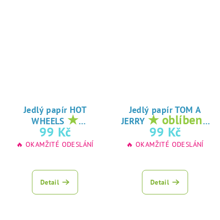
Jedlý papír HOT
Jedlý papír TOM A
★
★ oblíbený
WHEELS
JERRY
oblíbený tisk na
tisk na jedlý
99 Kč
99 Kč
jedlý papír
papír
🔥 OKAMŽITÉ ODESLÁNÍ
🔥 OKAMŽITÉ ODESLÁNÍ
Detail
Detail