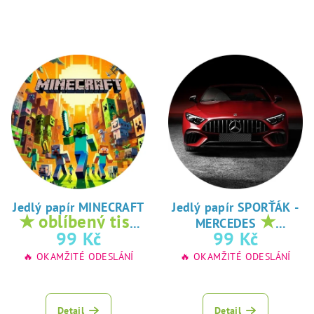
Jedlý papír MINECRAFT
Jedlý papír SPORŤÁK -
★ oblíbený tisk
★
MERCEDES
na jedlý papír
oblíbený tisk na
99 Kč
99 Kč
jedlý papír
🔥 OKAMŽITÉ ODESLÁNÍ
🔥 OKAMŽITÉ ODESLÁNÍ
Detail
Detail