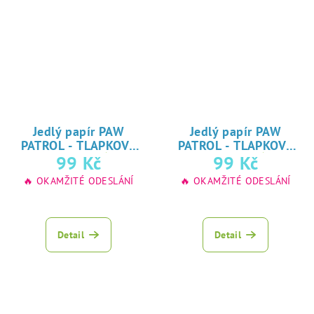
Jedlý papír PAW
Jedlý papír PAW
PATROL - TLAPKOVÁ
PATROL - TLAPKOVÁ
★
★
99 Kč
99 Kč
PATROLA
PATROLA
oblíbený tisk na
oblíbený tisk na
🔥 OKAMŽITÉ ODESLÁNÍ
🔥 OKAMŽITÉ ODESLÁNÍ
jedlý papír
jedlý papír
Detail
Detail