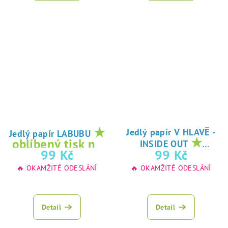
★
Jedlý papír V HLAVĚ -
Jedlý papír LABUBU
★
oblíbený tisk na
INSIDE OUT
oblíbený tisk na
99 Kč
99 Kč
jedlý papír
jedlý papír
🔥 OKAMŽITÉ ODESLÁNÍ
🔥 OKAMŽITÉ ODESLÁNÍ
Detail
Detail