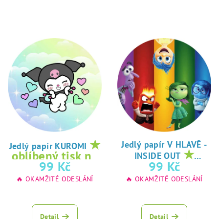
★
Jedlý papír V HLAVĚ -
Jedlý papír KUROMI
★
oblíbený tisk na
INSIDE OUT
oblíbený tisk na
99 Kč
99 Kč
jedlý papír
jedlý papír
🔥 OKAMŽITÉ ODESLÁNÍ
🔥 OKAMŽITÉ ODESLÁNÍ
Detail
Detail