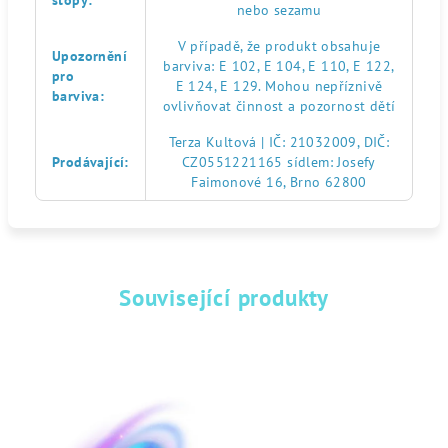
stopy
:
nebo sezamu
V případě, že produkt obsahuje
Upozornění
barviva: E 102, E 104, E 110, E 122,
pro
E 124, E 129. Mohou nepříznivě
barviva
:
ovlivňovat činnost a pozornost dětí
Terza Kultová | IČ: 21032009, DIČ:
Prodávající
:
CZ0551221165 sídlem: Josefy
Faimonové 16, Brno 62800
Související produkty