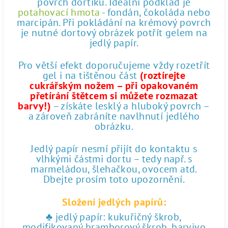
povrch dortíku. Ideální podklad je
potahovací hmota
- fondán, čokoláda nebo
marcipán. Při pokládání na krémový povrch
je nutné dortový obrázek potřít gelem na
jedlý papír.
Pro větší efekt doporučujeme vždy rozetřít
gel i na tištěnou část
(roztírejte
cukrářským nožem – při opakovaném
přetírání štětcem si můžete rozmazat
barvy!)
– získáte lesklý a hluboký povrch –
a zároveň zabráníte navlhnutí jedlého
obrázku.
Jedlý papír nesmí přijít do kontaktu s
vlhkými částmi dortu – tedy např. s
marmeládou, šlehačkou, ovocem atd.
Dbejte prosím toto upozornění.
Složení jedlých papírů:
♣ jedlý papír: kukuřičný škrob,
modifikovaný bramborový škrob, barvivo