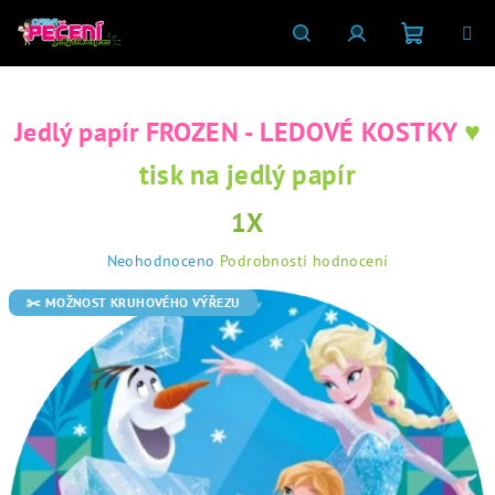
Přejít
na
obsah
Nákupní
Hledat
Přihlášení
♥
Jedlý papír FROZEN - LEDOVÉ KOSTKY
košík
tisk na jedlý papír
1X
Průměrné
Neohodnoceno
Podrobnosti hodnocení
hodnocení
produktu
✂️ MOŽNOST KRUHOVÉHO VÝŘEZU
je
0,0
z
5
hvězdiček.