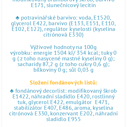
E171, slunečnicový lecitin
♣ potravinářské barvivo: voda, E1520,
glycerol E422, barvivo (E133, E151, E110,
E102, E122), regulátor kyselosti (kyselina
citrónová E330)
Výživové hodnoty na 100g
výrobku: energie 1504 kJ/ 354 kcal; tuky 0
g ( z toho nasycené mastné kyseliny 0 g);
sacharidy 87,2 g (z toho cukry 0,6 g);
bílkoviny 0 g; sůl 0,03 g
Složení fondánových listů:
♣ fondánový decorlist: modifikovaný škrob
E1422, náhradní sladidlo E420, rostlinný
tuk, glycerol E422, emulgátor E471,
stabilizátor E407, E486, aroma, kyselina
citrónová E330, konzervant E202, náhradní
sladidlo E955