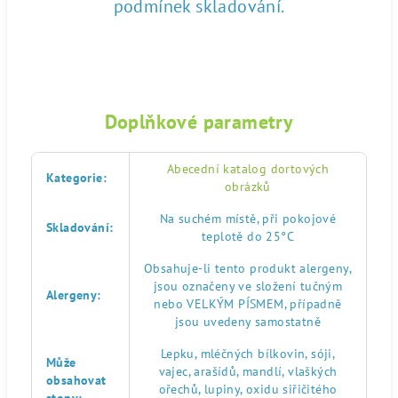
podmínek skladování.
Doplňkové parametry
Abecední katalog dortových
Kategorie
:
obrázků
Na suchém místě, při pokojové
Skladování
:
teplotě do 25°C
Obsahuje-li tento produkt alergeny,
jsou označeny ve složení tučným
Alergeny
:
nebo VELKÝM PÍSMEM, případně
jsou uvedeny samostatně
Lepku, mléčných bílkovin, sóji,
Může
vajec, arašídů, mandlí, vlaškých
obsahovat
ořechů, lupiny, oxidu siřičitého