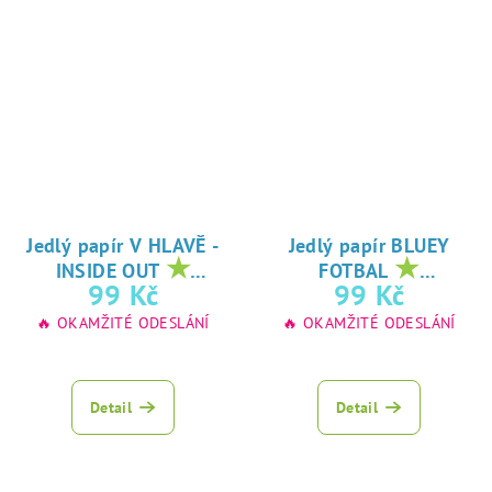
Jedlý papír V HLAVĚ -
Jedlý papír BLUEY
★
★
INSIDE OUT
FOTBAL
oblíbený tisk na
oblíbený tisk na
99 Kč
99 Kč
jedlý papír
jedlý papír
🔥 OKAMŽITÉ ODESLÁNÍ
🔥 OKAMŽITÉ ODESLÁNÍ
Detail
Detail