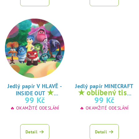
Jedlý papír V HLAVĚ -
Jedlý papír MINECRAFT
★
★ oblíbený tisk
INSIDE OUT
oblíbený tisk na
na jedlý papír
99 Kč
99 Kč
jedlý papír
🔥 OKAMŽITÉ ODESLÁNÍ
🔥 OKAMŽITÉ ODESLÁNÍ
Detail
Detail