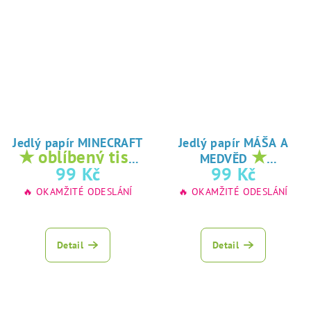
Jedlý papír MINECRAFT
Jedlý papír MÁŠA A
★ oblíbený tisk
★
MEDVĚD
na jedlý papír
oblíbený tisk na
99 Kč
99 Kč
jedlý papír
🔥 OKAMŽITÉ ODESLÁNÍ
🔥 OKAMŽITÉ ODESLÁNÍ
Detail
Detail