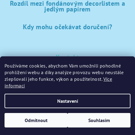
Rozdíl mezi fondánovým decorlistem a
jedlým papírem
Kdy mohu očekávat doručení?
Kontakt
Používáme cookies, abychom Vám umožnili pohodlné
sklad
@
sladke-potreby.cz
prohlížení webu a díky analýze provozu webu neustále
+420 797728283
zlepšovali jeho funkce, výkon a použitelnost.
Více
informací
Nastavení
Copyright 2026
GamaPečení.cz
. Všechna práva vyhrazena.
Upravit nastavení cookies
Odmítnout
Souhlasím
Vytvořil Shoptet