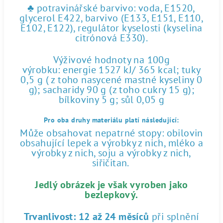
♣ potravinářské barvivo: voda, E1520,
glycerol E422, barvivo (E133, E151, E110,
E102, E122), regulátor kyselosti (kyselina
citrónová E330).
Výživové hodnoty na 100g
výrobku: energie 1527 kJ/ 365 kcal; tuky
0,5 g ( z toho nasycené mastné kyseliny 0
g); sacharidy 90 g (z toho cukry 15 g);
bílkoviny 5 g; sůl 0,05 g
Pro oba druhy materiálu platí následující:
Může obsahovat nepatrné stopy: obilovin
obsahující lepek a výrobky z nich, mléko a
výrobky z nich, soju a výrobky z nich,
siřičitan.
Jedlý obrázek je však vyroben jako
bezlepkový.
Trvanlivost:
12 až 24 měsíců
při splnění