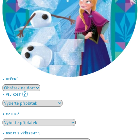
● URČENÍ
?
● VELIKOST
● MATERIÁL
● DODAT S VÝŘEZEM? ⤵️