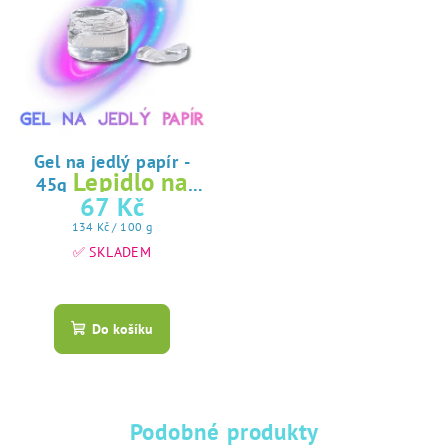
Gel na jedlý papír -
Lepidlo na
45g
jedlý papír
67 Kč
Měrná
134 Kč / 100 g
cena:
✅ SKLADEM
Průměrné
hodnocení
produktu
Do košíku
je
5,0
z
5
hvězdiček.
Podobné produkty