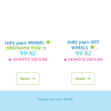
★
Jedlý papír HOT
Jedlý papír WORMS
★
oblíbený tisk na
WHEELS
oblíbený tisk na
99 Kč
99 Kč
jedlý papír
jedlý papír
🔥 OKAMŽITÉ ODESLÁNÍ
🔥 OKAMŽITÉ ODESLÁNÍ
Detail
Detail
Z
Nákup potravin domů
á
p