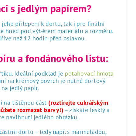
áci s jedlým papírem?
 jeho přilepení k dortu, tak i pro finální
dce hned pod výběrem materiálu a rozměru.
 dříve než 12 hodin před oslavou.
píru a fondánového listu:
tíku. Ideální podklad je
potahovací hmota
ání na krémový povrch je nutné dortový
na jedlý papír.
 i na tištěnou část
(roztírejte cukrářským
můžete rozmazat barvy!)
– získáte lesklý a
te navlhnutí jedlého obrázku.
 částmi dortu – tedy např. s marmeládou,