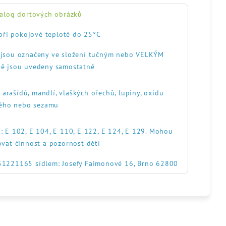
alog dortových obrázků
při pokojové teplotě do 25°C
, jsou označeny ve složení tučným nebo VELKÝM
ě jsou uvedeny samostatně
, arašídů, mandlí, vlaškých ořechů, lupiny, oxidu
itého nebo sezamu
: E 102, E 104, E 110, E 122, E 124, E 129. Mohou
ovat činnost a pozornost dětí
551221165 sídlem: Josefy Faimonové 16, Brno 62800