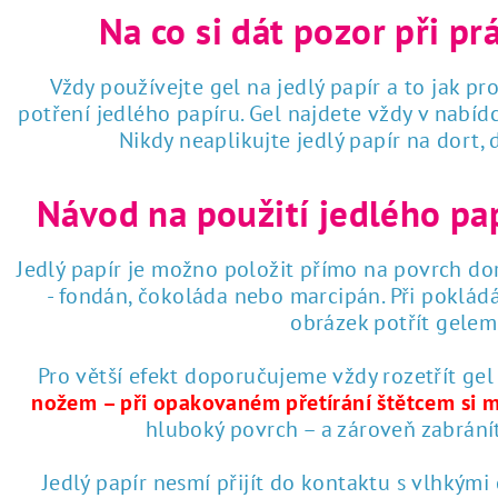
Na co si dát pozor při pr
Vždy používejte gel na jedlý papír a to jak pro
potření jedlého papíru. Gel najdete vždy v nabí
Nikdy neaplikujte jedlý papír na dort,
Návod na použití jedlého pa
Jedlý papír je možno položit přímo na povrch dor
- fondán, čokoláda nebo marcipán. Při poklád
obrázek potřít gelem 
Pro větší efekt doporučujeme vždy rozetřít gel
nožem – při opakovaném přetírání štětcem si 
hluboký povrch – a zároveň zabrání
Jedlý papír nesmí přijít do kontaktu s vlhkými