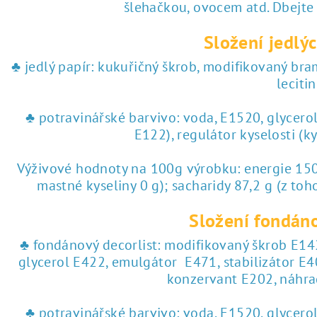
♥ tisk na jedlý papír
šlehačkou, ovocem atd. Dbejte
Složení jedlýc
 tisk na jedlý papír
♣ jedlý papír: kukuřičný škrob, modifikovaný br
lecitin
♣ potravinářské barvivo: voda, E1520, glycero
E122), regulátor kyselosti (k
Výživové hodnoty na 100g výrobku: energie 1504
mastné kyseliny 0 g); sacharidy 87,2 g (z toho
Složení fondáno
♣ fondánový decorlist: modifikovaný škrob E142
glycerol E422, emulgátor E471, stabilizátor E4
konzervant E202, náhra
♣ potravinářské barvivo: voda, E1520, glycero