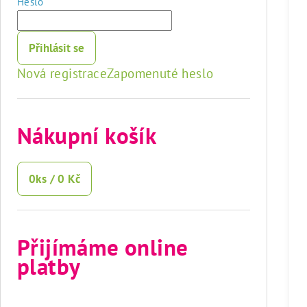
Heslo
Přihlásit se
Nová registrace
Zapomenuté heslo
Nákupní košík
0
ks /
0 Kč
Přijímáme online
platby