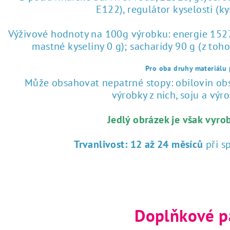
E122), regulátor kyselosti (k
Výživové hodnoty na 100g výrobku: energie 1527 
mastné kyseliny 0 g); sacharidy 90 g (z toho
Pro oba druhy materiálu p
Může obsahovat nepatrné stopy: obilovin obsa
výrobky z nich, soju a výrob
Jedlý obrázek je však vyro
Trvanlivost:
12 až 24 měsíců
při s
Doplňkové p