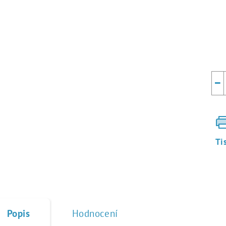
Mě
cen
−
Ti
Popis
Hodnocení