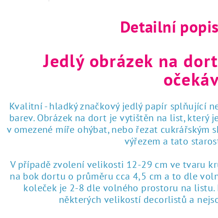
Detailní popi
Jedlý obrázek na dort
očekáv
Kvalitní - hladký značkový jedlý papír splňující 
barev. Obrázek na dort je vytištěn na list, který
v omezené míře ohýbat, nebo řezat cukrářským sk
výřezem a tato staro
V případě zvolení velikosti 12-29 cm ve tvaru k
na bok dortu o průměru cca 4,5 cm a to dle voln
koleček je 2-8 dle volného prostoru na listu
některých velikostí decorlistů a nej