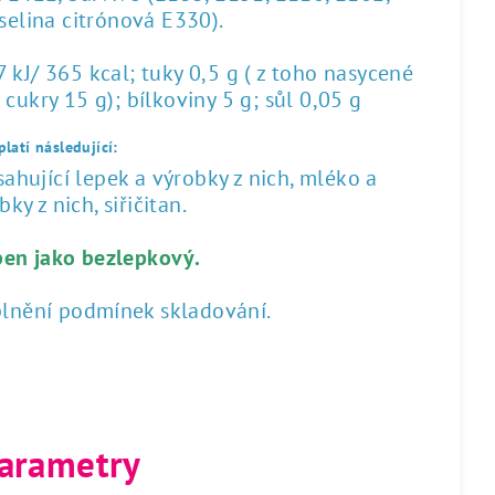
yselina citrónová E330).
kJ/ 365 kcal; tuky 0,5 g ( z toho nasycené
 cukry 15 g); bílkoviny 5 g; sůl 0,05 g
latí následující:
hující lepek a výrobky z nich, mléko a
ky z nich, siřičitan.
ben jako bezlepkový.
plnění podmínek skladování.
arametry