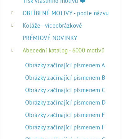
r
Tisk vlastního motivu ❤️
a
OBLÍBENÉ MOTIVY - podle názvu
n
Koláže - víceobrázkové
n
PRÉMIOVÉ NOVINKY
í
Abecední katalog - 6000 motivů
p
Obrázky začínající písmenem A
a
Obrázky začínající písmenem B
n
Obrázky začínající písmenem C
e
Obrázky začínající písmenem D
l
Obrázky začínající písmenem E
Obrázky začínající písmenem F