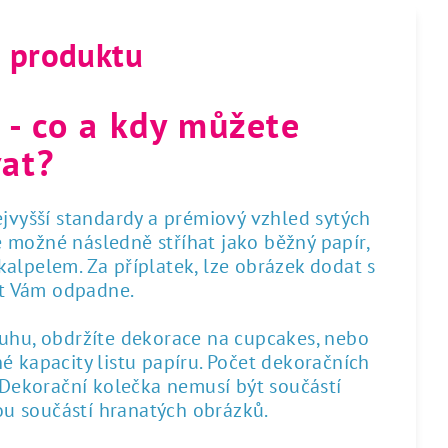
s produktu
 - co a kdy můžete
at?
nejvyšší standardy a prémiový vzhled sytých
 je možné následně stříhat jako běžný papír,
alpelem. Za příplatek, lze obrázek dodat s
st Vám odpadne.
ruhu, obdržíte dekorace na cupcakes, nebo
é kapacity listu papíru. Počet dekoračních
. Dekorační kolečka nemusí být součástí
sou součástí hranatých obrázků.