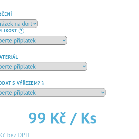
dnocení
duktu
RČENÍ
ELIKOST
?
zdiček.
ATERIÁL
ODAT S VÝŘEZEM? ⤵️
99 Kč
/ Ks
Kč
bez DPH