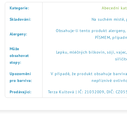
Kategorie
:
Abecední kat
Skladování
:
Na suchém místě, 
Obsahuje-li tento produkt alergeny
Alergeny
:
PÍSMEM, případn
Může
Lepku, mléčných bílkovin, sóji, vajec
obsahovat
siřič
stopy
:
Upozornění
V případě, že produkt obsahuje barviva
pro barviva
:
nepříznivě ovlivň
Prodávající
:
Terza Kultová | IČ: 21032009, DIČ: CZ0