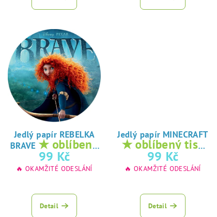
Jedlý papír REBELKA
Jedlý papír MINECRAFT
★ oblíbený
★ oblíbený tisk
BRAVE
tisk na jedlý
na jedlý papír
99 Kč
99 Kč
papír
🔥 OKAMŽITÉ ODESLÁNÍ
🔥 OKAMŽITÉ ODESLÁNÍ
Detail
Detail