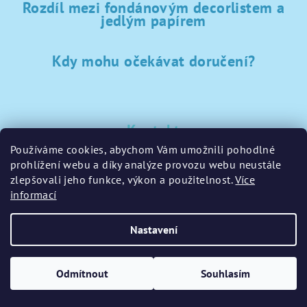
Rozdíl mezi fondánovým decorlistem a
jedlým papírem
Kdy mohu očekávat doručení?
Kontakt
Používáme cookies, abychom Vám umožnili pohodlné
sklad
@
sladke-potreby.cz
prohlížení webu a díky analýze provozu webu neustále
+420 797728283
zlepšovali jeho funkce, výkon a použitelnost.
Více
informací
Nastavení
Copyright 2026
GamaPečení.cz
. Všechna práva vyhrazena.
Upravit nastavení cookies
Odmítnout
Souhlasím
Vytvořil Shoptet