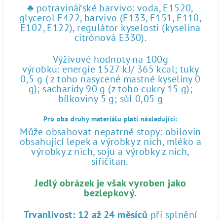
♣ potravinářské barvivo: voda, E1520,
glycerol E422, barvivo (E133, E151, E110,
E102, E122), regulátor kyselosti (kyselina
citrónová E330).
Výživové hodnoty na 100g
výrobku: energie 1527 kJ/ 365 kcal; tuky
0,5 g ( z toho nasycené mastné kyseliny 0
g); sacharidy 90 g (z toho cukry 15 g);
bílkoviny 5 g; sůl 0,05 g
Pro oba druhy materiálu platí následující:
Může obsahovat nepatrné stopy: obilovin
obsahující lepek a výrobky z nich, mléko a
výrobky z nich, soju a výrobky z nich,
siřičitan.
Jedlý obrázek je však vyroben jako
bezlepkový.
Trvanlivost:
12 až 24 měsíců
při splnění