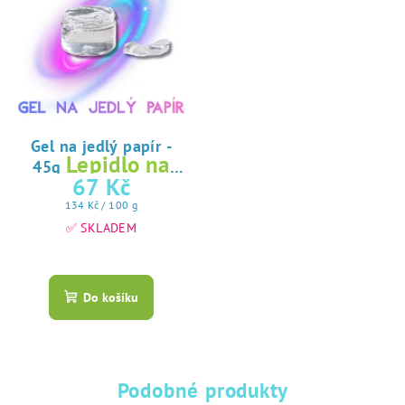
Gel na jedlý papír -
Lepidlo na
45g
jedlý papír
67 Kč
Měrná
134 Kč / 100 g
cena:
✅ SKLADEM
Průměrné
hodnocení
produktu
Do košíku
je
5,0
z
5
hvězdiček.
Podobné produkty