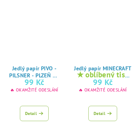
Jedlý papír PIVO -
Jedlý papír MINECRAFT
★
★ oblíbený tisk
PILSNER - PLZEŇ
oblíbený tisk na
na jedlý papír
99 Kč
99 Kč
jedlý papír
🔥 OKAMŽITÉ ODESLÁNÍ
🔥 OKAMŽITÉ ODESLÁNÍ
Detail
Detail