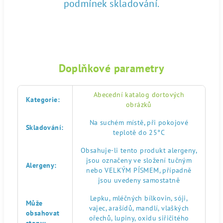
podmínek skladování.
Doplňkové parametry
Abecední katalog dortových
Kategorie
:
obrázků
Na suchém místě, při pokojové
Skladování
:
teplotě do 25°C
Obsahuje-li tento produkt alergeny,
jsou označeny ve složení tučným
Alergeny
:
nebo VELKÝM PÍSMEM, případně
jsou uvedeny samostatně
Lepku, mléčných bílkovin, sóji,
Může
vajec, arašídů, mandlí, vlaškých
obsahovat
ořechů, lupiny, oxidu siřičitého