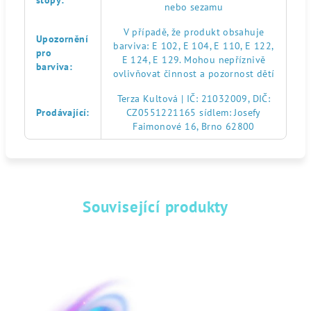
stopy
:
nebo sezamu
V případě, že produkt obsahuje
Upozornění
barviva: E 102, E 104, E 110, E 122,
pro
E 124, E 129. Mohou nepříznivě
barviva
:
ovlivňovat činnost a pozornost dětí
Terza Kultová | IČ: 21032009, DIČ:
Prodávající
:
CZ0551221165 sídlem: Josefy
Faimonové 16, Brno 62800
Související produkty