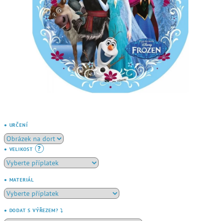
● URČENÍ
?
● VELIKOST
● MATERIÁL
● DODAT S VÝŘEZEM? ⤵️