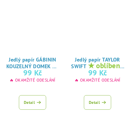
Jedlý papír GÁBININ
Jedlý papír TAYLOR
★
★ oblíbený
KOUZELNÝ DOMEK
SWIFT
oblíbený tisk na
tisk na jedlý
99 Kč
99 Kč
jedlý papír
papír
🔥 OKAMŽITÉ ODESLÁNÍ
🔥 OKAMŽITÉ ODESLÁNÍ
Detail
Detail