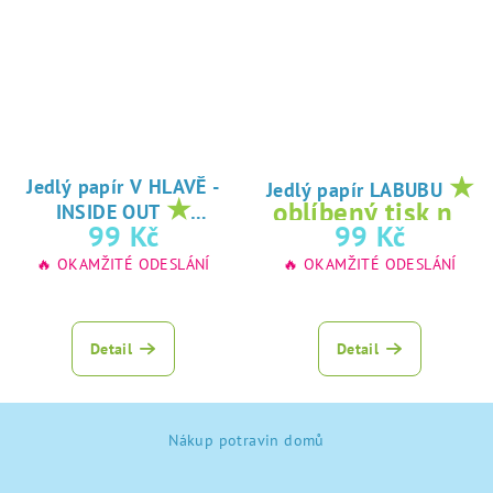
★
Jedlý papír V HLAVĚ -
Jedlý papír LABUBU
★
oblíbený tisk na
INSIDE OUT
oblíbený tisk na
99 Kč
99 Kč
jedlý papír
jedlý papír
🔥 OKAMŽITÉ ODESLÁNÍ
🔥 OKAMŽITÉ ODESLÁNÍ
Detail
Detail
Z
Nákup potravin domů
á
p