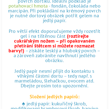
povrch dortíku. Ideální podklad je
potahovací hmota
- fondán, čokoláda nebo
marcipán. Při pokládání na krémový povrch
je nutné dortový obrázek potřít gelem na
jedlý papír.
Pro větší efekt doporučujeme vždy rozetřít
gel i na tištěnou část
(roztírejte
cukrářským nožem – při opakovaném
přetírání štětcem si můžete rozmazat
barvy!)
– získáte lesklý a hluboký povrch –
a zároveň zabráníte navlhnutí jedlého
obrázku.
Jedlý papír nesmí přijít do kontaktu s
vlhkými částmi dortu – tedy např. s
marmeládou, šlehačkou, ovocem atd.
Dbejte prosím toto upozornění.
Složení jedlých papírů:
♣ jedlý papír: kukuřičný škrob,
modifikovaný bramborový škrob, barvivo