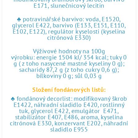
E171, slunečnicový lecitin
♣ potravinářské barvivo: voda, E1520,
glycerol E422, barvivo (E133, E151, E110,
E102, E122), regulátor kyselosti (kyselina
citrónová E330)
Výživové hodnoty na 100g
výrobku: energie 1504 kJ/ 354 kcal; tuky 0
g ( z toho nasycené mastné kyseliny 0 g);
sacharidy 87,2 g (z toho cukry 0,6 g);
bílkoviny 0 g; sůl 0,03 g
Složení fondánových listů:
♣ fondánový decorlist: modifikovaný škrob
E1422, náhradní sladidlo E420, rostlinný
tuk, glycerol E422, emulgátor E471,
stabilizátor E407, E486, aroma, kyselina
citrónová E330, konzervant E202, náhradní
sladidlo E955