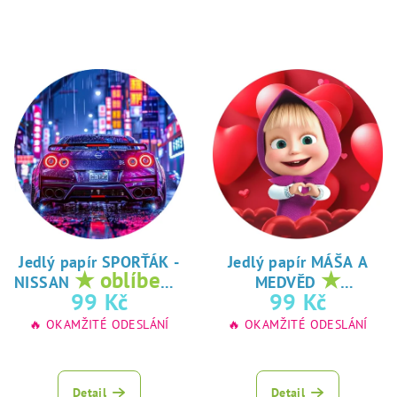
Jedlý papír SPORŤÁK -
Jedlý papír MÁŠA A
★ oblíbený
★
NISSAN
MEDVĚD
tisk na jedlý
oblíbený tisk na
99 Kč
99 Kč
papír
jedlý papír
🔥 OKAMŽITÉ ODESLÁNÍ
🔥 OKAMŽITÉ ODESLÁNÍ
Detail
Detail