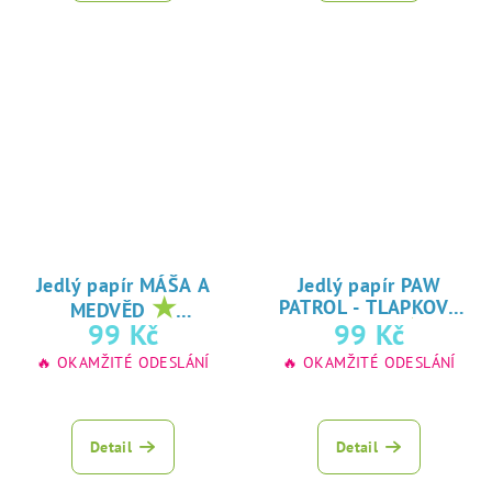
Jedlý papír MÁŠA A
Jedlý papír PAW
★
PATROL - TLAPKOVÁ
MEDVĚD
★
oblíbený tisk na
99 Kč
99 Kč
PATROLA
oblíbený tisk na
jedlý papír
🔥 OKAMŽITÉ ODESLÁNÍ
🔥 OKAMŽITÉ ODESLÁNÍ
jedlý papír
Detail
Detail