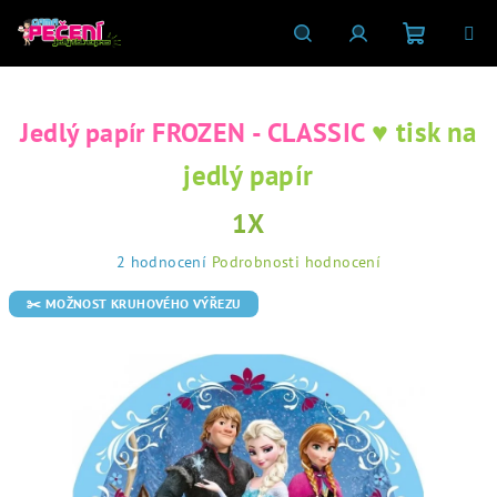
Přejít
na
obsah
Nákupní
Hledat
Přihlášení
♥ tisk na
Jedlý papír FROZEN - CLASSIC
košík
jedlý papír
1X
Průměrné
2 hodnocení
Podrobnosti hodnocení
hodnocení
produktu
✂️ MOŽNOST KRUHOVÉHO VÝŘEZU
je
5,0
z
5
hvězdiček.