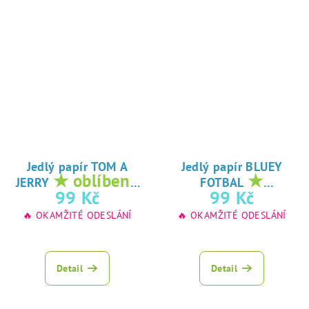
Jedlý papír TOM A
Jedlý papír BLUEY
★ oblíbený
★
JERRY
FOTBAL
tisk na jedlý
oblíbený tisk na
99 Kč
99 Kč
papír
jedlý papír
🔥 OKAMŽITÉ ODESLÁNÍ
🔥 OKAMŽITÉ ODESLÁNÍ
Detail
Detail