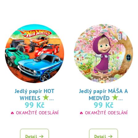
Jedlý papír HOT
Jedlý papír MÁŠA A
★
★
WHEELS
MEDVĚD
oblíbený tisk na
oblíbený tisk na
99 Kč
99 Kč
jedlý papír
jedlý papír
🔥 OKAMŽITÉ ODESLÁNÍ
🔥 OKAMŽITÉ ODESLÁNÍ
Detail
Detail