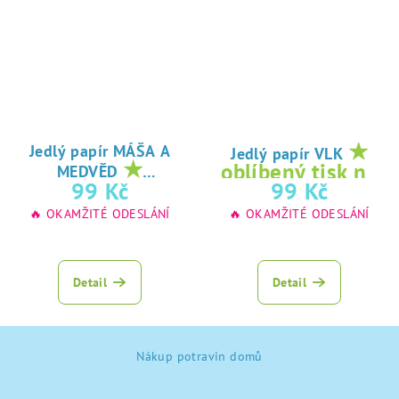
★
Jedlý papír MÁŠA A
Jedlý papír VLK
★
oblíbený tisk na
MEDVĚD
oblíbený tisk na
99 Kč
99 Kč
jedlý papír
jedlý papír
🔥 OKAMŽITÉ ODESLÁNÍ
🔥 OKAMŽITÉ ODESLÁNÍ
Detail
Detail
Z
Nákup potravin domů
á
p