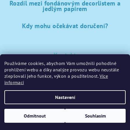
Rozdíl mezi fondánovým decorlistem a
jedlým papírem
Kdy mohu očekávat doručení?
Kontakt
Používáme cookies, abychom Vám umožnili pohodlné
sklad
@
sladke-potreby.cz
prohlížení webu a díky analýze provozu webu neustále
+420 797728283
zlepšovali jeho funkce, výkon a použitelnost.
Více
informací
Nastavení
Copyright 2026
GamaPečení.cz
. Všechna práva vyhrazena.
Upravit nastavení cookies
Odmítnout
Souhlasím
Vytvořil Shoptet