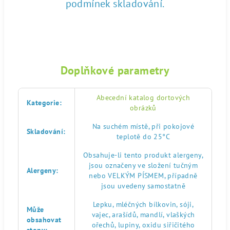
podmínek skladování.
Doplňkové parametry
Abecední katalog dortových
Kategorie
:
obrázků
Na suchém místě, při pokojové
Skladování
:
teplotě do 25°C
Obsahuje-li tento produkt alergeny,
jsou označeny ve složení tučným
Alergeny
:
nebo VELKÝM PÍSMEM, případně
jsou uvedeny samostatně
Lepku, mléčných bílkovin, sóji,
Může
vajec, arašídů, mandlí, vlaškých
obsahovat
ořechů, lupiny, oxidu siřičitého