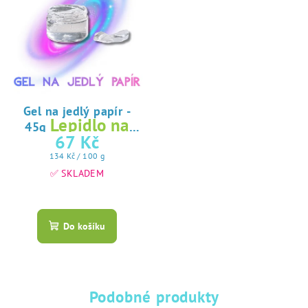
Gel na jedlý papír -
Lepidlo na
45g
jedlý papír
67 Kč
Měrná
134 Kč / 100 g
cena:
✅ SKLADEM
Průměrné
hodnocení
produktu
Do košíku
je
5,0
z
5
hvězdiček.
Podobné produkty