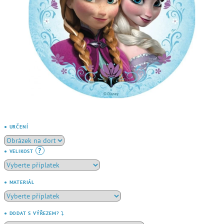
● URČENÍ
?
● VELIKOST
● MATERIÁL
● DODAT S VÝŘEZEM? ⤵️