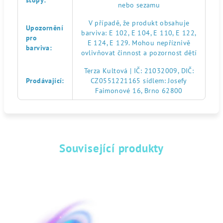
stopy
:
nebo sezamu
V případě, že produkt obsahuje
Upozornění
barviva: E 102, E 104, E 110, E 122,
pro
E 124, E 129. Mohou nepříznivě
barviva
:
ovlivňovat činnost a pozornost dětí
Terza Kultová | IČ: 21032009, DIČ:
Prodávající
:
CZ0551221165 sídlem: Josefy
Faimonové 16, Brno 62800
Související produkty