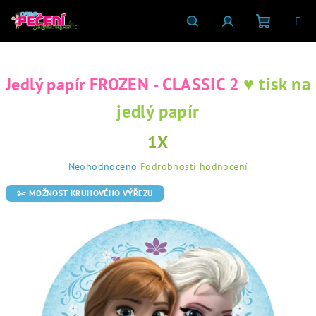
Přejít
na
obsah
Nákupní
Hledat
Přihlášení
♥ tisk na
Jedlý papír FROZEN - CLASSIC 2
košík
jedlý papír
1X
Průměrné
Neohodnoceno
Podrobnosti hodnocení
hodnocení
produktu
✂️ MOŽNOST KRUHOVÉHO VÝŘEZU
je
0,0
z
5
hvězdiček.