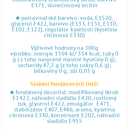
E171, slunečnicový lecitin
♣ potravinářské barvivo: voda, E1520,
glycerol E422, barvivo (E133, E151, E110,
E102, E122), regulátor kyselosti (kyselina
citrónová E330)
Výživové hodnoty na 100g
výrobku: energie 1504 kJ/ 354 kcal; tuky 0
g ( z toho nasycené mastné kyseliny 0 g);
sacharidy 87,2 g (z toho cukry 0,6 g);
bílkoviny 0 g; sůl 0,03 g
Složení fondánových listů:
♣ fondánový decorlist: modifikovaný škrob
E1422, náhradní sladidlo E420, rostlinný
tuk, glycerol E422, emulgátor E471,
stabilizátor E407, E486, aroma, kyselina
citrónová E330, konzervant E202, náhradní
sladidlo E955