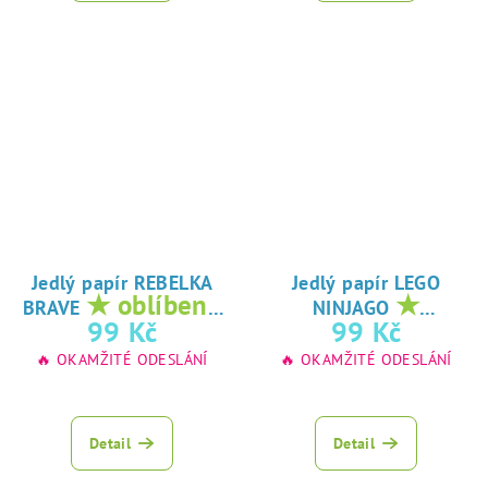
Jedlý papír REBELKA
Jedlý papír LEGO
★ oblíbený
★
BRAVE
NINJAGO
tisk na jedlý
oblíbený tisk na
99 Kč
99 Kč
papír
jedlý papír
🔥 OKAMŽITÉ ODESLÁNÍ
🔥 OKAMŽITÉ ODESLÁNÍ
Detail
Detail