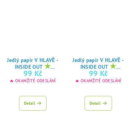
Jedlý papír V HLAVĚ -
Jedlý papír V HLAVĚ -
★
★
INSIDE OUT
INSIDE OUT
oblíbený tisk na
oblíbený tisk na
99 Kč
99 Kč
jedlý papír
jedlý papír
🔥 OKAMŽITÉ ODESLÁNÍ
🔥 OKAMŽITÉ ODESLÁNÍ
Detail
Detail