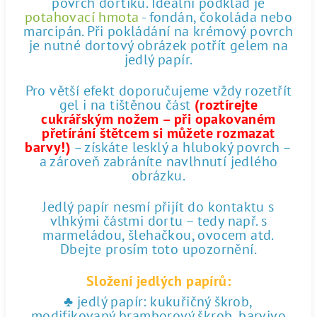
povrch dortíku. Ideální podklad je
potahovací hmota
- fondán, čokoláda nebo
marcipán. Při pokládání na krémový povrch
je nutné dortový obrázek potřít gelem na
jedlý papír.
Pro větší efekt doporučujeme vždy rozetřít
gel i na tištěnou část
(roztírejte
cukrářským nožem – při opakovaném
přetírání štětcem si můžete rozmazat
barvy!)
– získáte lesklý a hluboký povrch –
a zároveň zabráníte navlhnutí jedlého
obrázku.
Jedlý papír nesmí přijít do kontaktu s
vlhkými částmi dortu – tedy např. s
marmeládou, šlehačkou, ovocem atd.
Dbejte prosím toto upozornění.
Složení jedlých papírů:
♣ jedlý papír: kukuřičný škrob,
modifikovaný bramborový škrob, barvivo