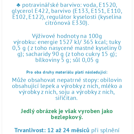
♣ potravinářské barvivo: voda, E1520,
glycerol E422, barvivo (E133, E151, E110,
E102, E122), regulátor kyselosti (kyselina
citrónová E330).
Výživové hodnoty na 100g
výrobku: energie 1527 kJ/ 365 kcal; tuky
0,5 g ( z toho nasycené mastné kyseliny 0
g); sacharidy 90 g (z toho cukry 15 g);
bílkoviny 5 g; sůl 0,05 g
Pro oba druhy materiálu platí následující:
Může obsahovat nepatrné stopy: obilovin
obsahující lepek a výrobky z nich, mléko a
výrobky z nich, soju a výrobky z nich,
siřičitan.
Jedlý obrázek je však vyroben jako
bezlepkový.
Trvanlivost:
12 až 24 měsíců
při splnění