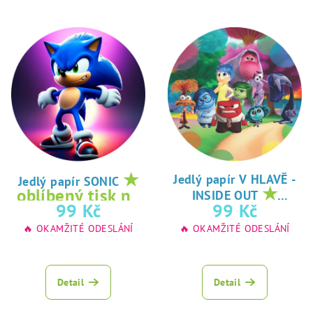
★
Jedlý papír V HLAVĚ -
Jedlý papír SONIC
★
oblíbený tisk na
INSIDE OUT
oblíbený tisk na
99 Kč
99 Kč
jedlý papír
jedlý papír
🔥 OKAMŽITÉ ODESLÁNÍ
🔥 OKAMŽITÉ ODESLÁNÍ
Detail
Detail