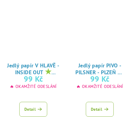
Jedlý papír V HLAVĚ -
Jedlý papír PIVO -
★
★
INSIDE OUT
PILSNER - PLZEŇ
oblíbený tisk na
oblíbený tisk na
99 Kč
99 Kč
jedlý papír
jedlý papír
🔥 OKAMŽITÉ ODESLÁNÍ
🔥 OKAMŽITÉ ODESLÁNÍ
Detail
Detail