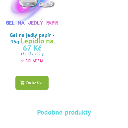
Gel na jedlý papír -
Lepidlo na
45g
jedlý papír
67 Kč
Měrná
134 Kč / 100 g
cena:
✅ SKLADEM
Průměrné
hodnocení
produktu
Do košíku
je
5,0
z
5
hvězdiček.
Podobné produkty