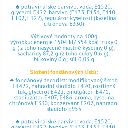
♣ potravinářské barvivo: voda, E1520,
glycerol E422, barvivo (E133, E151, E110,
E102, E122), regulátor kyselosti (kyselina
citrónová E330)
Výživové hodnoty na 100g
výrobku: energie 1504 kJ/ 354 kcal; tuky 0
g ( z toho nasycené mastné kyseliny 0 g);
sacharidy 87,2 g (z toho cukry 0,6 g);
bílkoviny 0 g; sůl 0,03 g
Složení fondánových listů:
♣ fondánový decorlist: modifikovaný škrob
E1422, náhradní sladidlo E420, rostlinný
tuk, glycerol E422, emulgátor E471,
stabilizátor E407, E486, aroma, kyselina
citrónová E330, konzervant E202, náhradní
sladidlo E955
♣ potravinářské barvivo: voda, E1520,
glycerol E422, barvivo (E133, E151, E110,