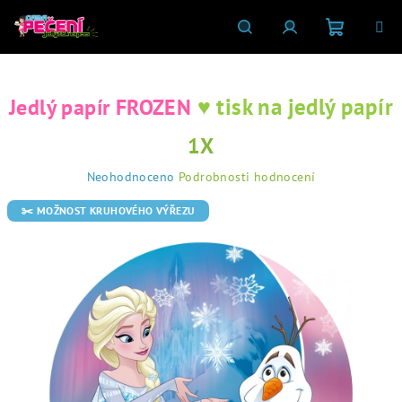
Přejít
na
obsah
Nákupní
Hledat
Přihlášení
♥ tisk na jedlý papír
Jedlý papír FROZEN
košík
1X
Průměrné
Neohodnoceno
Podrobnosti hodnocení
hodnocení
produktu
✂️ MOŽNOST KRUHOVÉHO VÝŘEZU
je
0,0
z
5
hvězdiček.