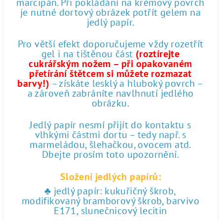
marcipán. Při pokládání na krémový povrch
je nutné dortový obrázek potřít gelem na
jedlý papír.
Pro větší efekt doporučujeme vždy rozetřít
gel i na tištěnou část
(roztírejte
cukrářským nožem – při opakovaném
přetírání štětcem si můžete rozmazat
barvy!)
– získáte lesklý a hluboký povrch –
a zároveň zabráníte navlhnutí jedlého
obrázku.
Jedlý papír nesmí přijít do kontaktu s
vlhkými částmi dortu – tedy např. s
marmeládou, šlehačkou, ovocem atd.
Dbejte prosím toto upozornění.
Složení jedlých papírů:
♣ jedlý papír: kukuřičný škrob,
modifikovaný bramborový škrob, barvivo
E171, slunečnicový lecitin