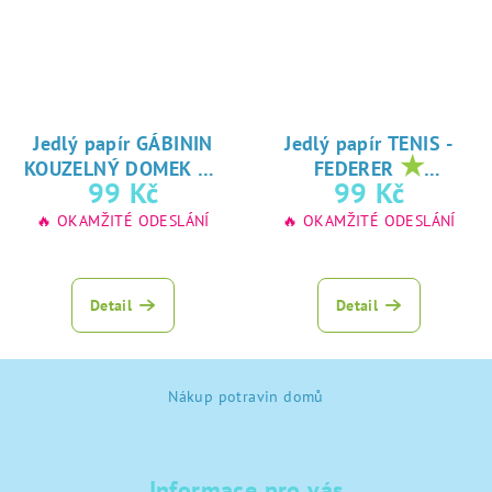
Jedlý papír GÁBININ
Jedlý papír TENIS -
★
★
KOUZELNÝ DOMEK
FEDERER
oblíbený tisk na
oblíbený tisk na
99 Kč
99 Kč
jedlý papír
jedlý papír
🔥 OKAMŽITÉ ODESLÁNÍ
🔥 OKAMŽITÉ ODESLÁNÍ
Detail
Detail
Z
Nákup potravin domů
á
p
a
Informace pro vás