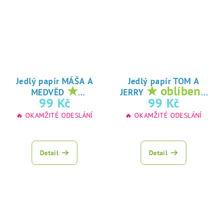
Jedlý papír MÁŠA A
Jedlý papír TOM A
★
★ oblíbený
MEDVĚD
JERRY
oblíbený tisk na
tisk na jedlý
99 Kč
99 Kč
jedlý papír
papír
🔥 OKAMŽITÉ ODESLÁNÍ
🔥 OKAMŽITÉ ODESLÁNÍ
Detail
Detail