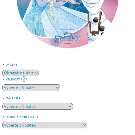
● URČENÍ
?
● VELIKOST
● MATERIÁL
● DODAT S VÝŘEZEM? ⤵️