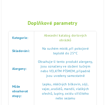
Doplňkové parametry
Abecední katalog dortových
Kategorie
:
obrázků
Na suchém místě, při pokojové
Skladování
:
teplotě do 25°C
Obsahuje-li tento produkt alergeny,
jsou označeny ve složení tučným
Alergeny
:
nebo VELKÝM PÍSMEM, případně
jsou uvedeny samostatně
Lepku, mléčných bílkovin, sóji,
Může
vajec, arašídů, mandlí, vlaškých
obsahovat
ořechů, lupiny, oxidu siřičitého
stopy
:
nebo sezamu