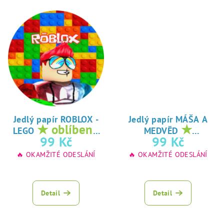
Jedlý papír ROBLOX -
Jedlý papír MÁŠA A
★ oblíbený
★
LEGO
MEDVĚD
tisk na jedlý
oblíbený tisk na
99 Kč
99 Kč
papír
jedlý papír
🔥 OKAMŽITÉ ODESLÁNÍ
🔥 OKAMŽITÉ ODESLÁNÍ
Detail
Detail