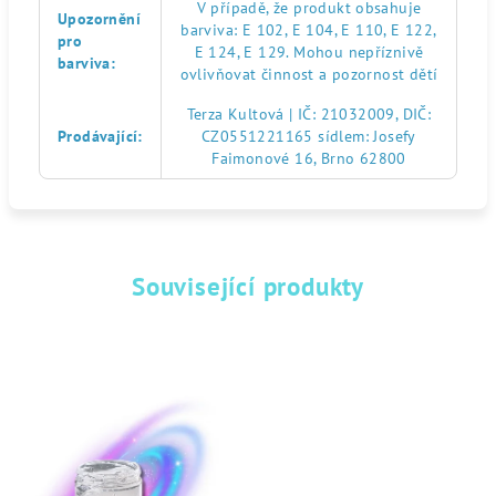
V případě, že produkt obsahuje
Upozornění
barviva: E 102, E 104, E 110, E 122,
pro
E 124, E 129. Mohou nepříznivě
barviva
:
ovlivňovat činnost a pozornost dětí
Terza Kultová | IČ: 21032009, DIČ:
Prodávající
:
CZ0551221165 sídlem: Josefy
Faimonové 16, Brno 62800
Související produkty