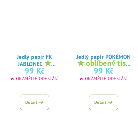
Jedlý papír FK
Jedlý papír POKÉMON
★
★ oblíbený tisk
JABLONEC
oblíbený tisk na
na jedlý papír
99 Kč
99 Kč
jedlý papír
🔥 OKAMŽITÉ ODESLÁNÍ
🔥 OKAMŽITÉ ODESLÁNÍ
Detail
Detail