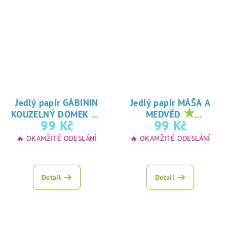
Jedlý papír GÁBININ
Jedlý papír MÁŠA A
★
★
KOUZELNÝ DOMEK
MEDVĚD
oblíbený tisk na
oblíbený tisk na
99 Kč
99 Kč
jedlý papír
jedlý papír
🔥 OKAMŽITÉ ODESLÁNÍ
🔥 OKAMŽITÉ ODESLÁNÍ
Detail
Detail