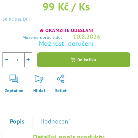
99 Kč
/ Ks
88 Kč
bez DPH
Měrná
🔥 OKAMŽITÉ ODESLÁNÍ
cena:
10.8.2026
Můžeme doručit do:
Možnosti doručení
−
+
Do košíku
Zeptat se
Hlídat
Sdílet
Popis
Hodnocení
Detailní popis produktu