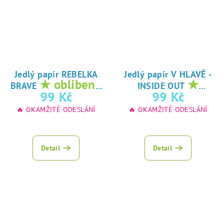
Jedlý papír REBELKA
Jedlý papír V HLAVĚ -
★ oblíbený
★
BRAVE
INSIDE OUT
tisk na jedlý
oblíbený tisk na
99 Kč
99 Kč
papír
jedlý papír
🔥 OKAMŽITÉ ODESLÁNÍ
🔥 OKAMŽITÉ ODESLÁNÍ
Detail
Detail