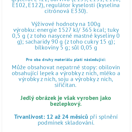
E102, E122), regulátor kyselosti (kyselina
citrónová E330).
Výživové hodnoty na 100g
výrobku: energie 1527 kJ/ 365 kcal; tuky
0,5 g ( z toho nasycené mastné kyseliny 0
g); sacharidy 90 g (z toho cukry 15 g);
bílkoviny 5 g; sůl 0,05 g
Pro oba druhy materiálu platí následující:
Může obsahovat nepatrné stopy: obilovin
obsahující lepek a výrobky z nich, mléko a
výrobky z nich, soju a výrobky z nich,
siřičitan.
Jedlý obrázek je však vyroben jako
bezlepkový.
Trvanlivost:
12 až 24 měsíců
při splnění
podmínek skladování.