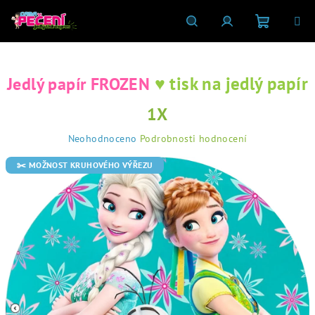
Přejít
na
obsah
Nákupní
Hledat
Přihlášení
♥ tisk na jedlý papír
Jedlý papír FROZEN
košík
1X
Průměrné
Neohodnoceno
Podrobnosti hodnocení
hodnocení
produktu
✂️ MOŽNOST KRUHOVÉHO VÝŘEZU
je
0,0
z
5
hvězdiček.