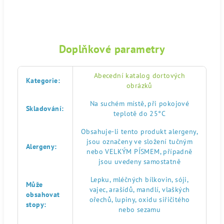
Doplňkové parametry
Abecední katalog dortových
Kategorie
:
obrázků
Na suchém místě, při pokojové
Skladování
:
teplotě do 25°C
Obsahuje-li tento produkt alergeny,
jsou označeny ve složení tučným
Alergeny
:
nebo VELKÝM PÍSMEM, případně
jsou uvedeny samostatně
Lepku, mléčných bílkovin, sóji,
Může
vajec, arašídů, mandlí, vlaškých
obsahovat
ořechů, lupiny, oxidu siřičitého
stopy
:
nebo sezamu