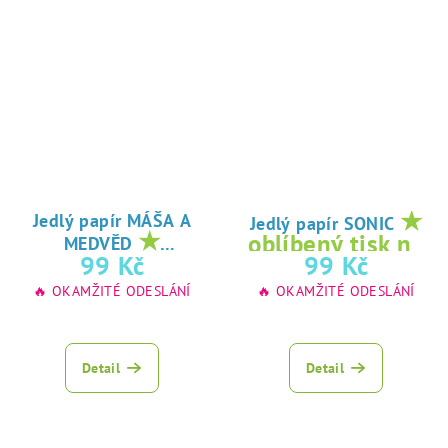
★
Jedlý papír MÁŠA A
Jedlý papír SONIC
★
oblíbený tisk na
MEDVĚD
oblíbený tisk na
99 Kč
99 Kč
jedlý papír
jedlý papír
🔥 OKAMŽITÉ ODESLÁNÍ
🔥 OKAMŽITÉ ODESLÁNÍ
Detail
Detail