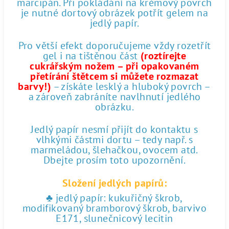
marcipán. Při pokládání na krémový povrch
je nutné dortový obrázek potřít gelem na
jedlý papír.
Pro větší efekt doporučujeme vždy rozetřít
gel i na tištěnou část
(roztírejte
cukrářským nožem – při opakovaném
přetírání štětcem si můžete rozmazat
barvy!)
– získáte lesklý a hluboký povrch –
a zároveň zabráníte navlhnutí jedlého
obrázku.
Jedlý papír nesmí přijít do kontaktu s
vlhkými částmi dortu – tedy např. s
marmeládou, šlehačkou, ovocem atd.
Dbejte prosím toto upozornění.
Složení jedlých papírů:
♣ jedlý papír: kukuřičný škrob,
modifikovaný bramborový škrob, barvivo
E171, slunečnicový lecitin