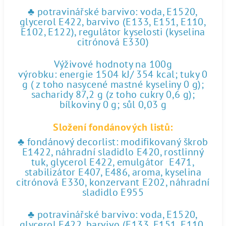
♣ potravinářské barvivo: voda, E1520,
glycerol E422, barvivo (E133, E151, E110,
E102, E122), regulátor kyselosti (kyselina
citrónová E330)
Výživové hodnoty na 100g
výrobku: energie 1504 kJ/ 354 kcal; tuky 0
g ( z toho nasycené mastné kyseliny 0 g);
sacharidy 87,2 g (z toho cukry 0,6 g);
bílkoviny 0 g; sůl 0,03 g
Složení fondánových listů:
♣ fondánový decorlist: modifikovaný škrob
E1422, náhradní sladidlo E420, rostlinný
tuk, glycerol E422, emulgátor E471,
stabilizátor E407, E486, aroma, kyselina
citrónová E330, konzervant E202, náhradní
sladidlo E955
♣ potravinářské barvivo: voda, E1520,
glycerol E422, barvivo (E133, E151, E110,