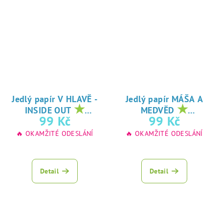
Jedlý papír V HLAVĚ -
Jedlý papír MÁŠA A
★
★
INSIDE OUT
MEDVĚD
oblíbený tisk na
oblíbený tisk na
99 Kč
99 Kč
jedlý papír
jedlý papír
🔥 OKAMŽITÉ ODESLÁNÍ
🔥 OKAMŽITÉ ODESLÁNÍ
Detail
Detail