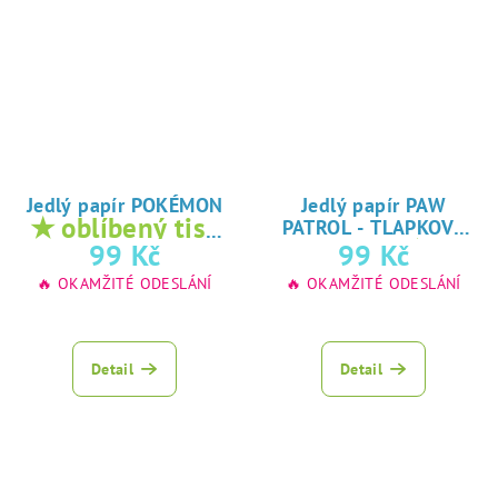
Jedlý papír POKÉMON
Jedlý papír PAW
★ oblíbený tisk
PATROL - TLAPKOVÁ
★
na jedlý papír
99 Kč
99 Kč
PATROLA
oblíbený tisk na
🔥 OKAMŽITÉ ODESLÁNÍ
🔥 OKAMŽITÉ ODESLÁNÍ
jedlý papír
Detail
Detail