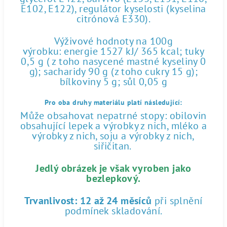
E102, E122), regulátor kyselosti (kyselina
citrónová E330).
Výživové hodnoty na 100g
výrobku: energie 1527 kJ/ 365 kcal; tuky
0,5 g ( z toho nasycené mastné kyseliny 0
g); sacharidy 90 g (z toho cukry 15 g);
bílkoviny 5 g; sůl 0,05 g
Pro oba druhy materiálu platí následující:
Může obsahovat nepatrné stopy: obilovin
obsahující lepek a výrobky z nich, mléko a
výrobky z nich, soju a výrobky z nich,
siřičitan.
Jedlý obrázek je však vyroben jako
bezlepkový.
Trvanlivost:
12 až 24 měsíců
při splnění
podmínek skladování.