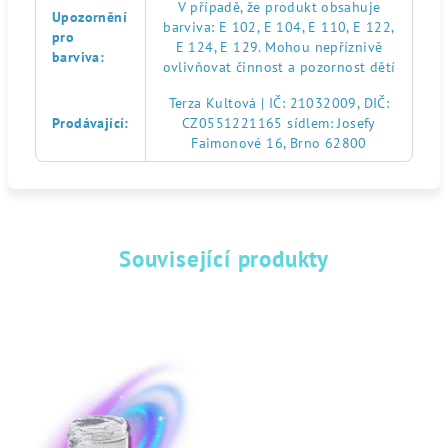
V případě, že produkt obsahuje
Upozornění
barviva: E 102, E 104, E 110, E 122,
pro
E 124, E 129. Mohou nepříznivě
barviva
:
ovlivňovat činnost a pozornost dětí
Terza Kultová | IČ: 21032009, DIČ:
Prodávající
:
CZ0551221165 sídlem: Josefy
Faimonové 16, Brno 62800
Související produkty