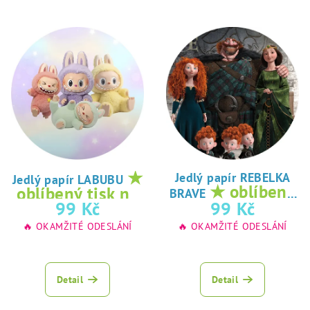
★
Jedlý papír REBELKA
Jedlý papír LABUBU
★ oblíbený
oblíbený tisk na
BRAVE
tisk na jedlý
99 Kč
99 Kč
jedlý papír
papír
🔥 OKAMŽITÉ ODESLÁNÍ
🔥 OKAMŽITÉ ODESLÁNÍ
Detail
Detail