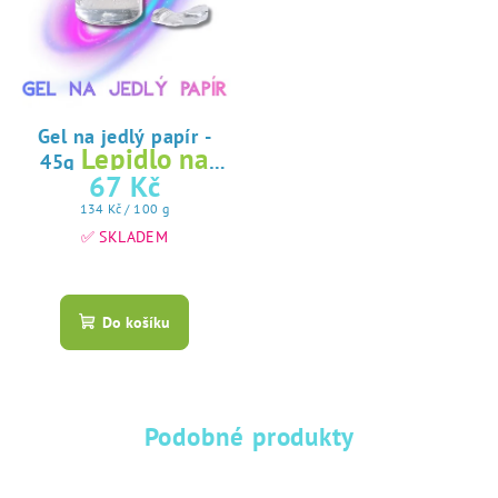
Gel na jedlý papír -
Lepidlo na
45g
jedlý papír
67 Kč
Měrná
134 Kč / 100 g
cena:
✅ SKLADEM
Průměrné
hodnocení
produktu
Do košíku
je
5,0
z
5
hvězdiček.
Podobné produkty