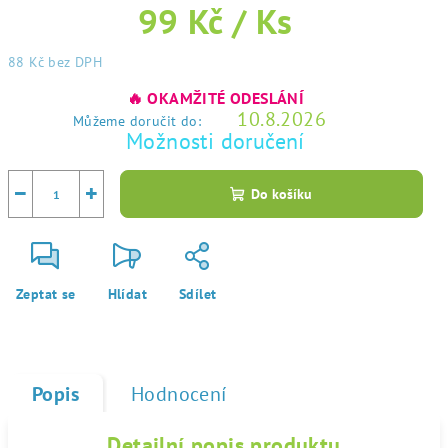
99 Kč
/ Ks
88 Kč
bez DPH
Měrná
🔥 OKAMŽITÉ ODESLÁNÍ
cena:
10.8.2026
Můžeme doručit do:
Možnosti doručení
−
+
Do košíku
Zeptat se
Hlídat
Sdílet
Popis
Hodnocení
Detailní popis produktu