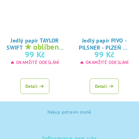
Jedlý papír TAYLOR
Jedlý papír PIVO -
★ oblíbený
★
SWIFT
PILSNER - PLZEŇ
tisk na jedlý
oblíbený tisk na
99 Kč
99 Kč
papír
jedlý papír
🔥 OKAMŽITÉ ODESLÁNÍ
🔥 OKAMŽITÉ ODESLÁNÍ
Detail
Detail
Z
Nákup potravin domů
á
p
a
Informace pro vás