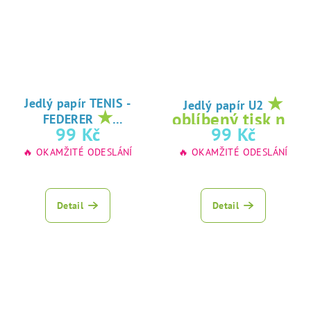
★
Jedlý papír TENIS -
Jedlý papír U2
★
oblíbený tisk na
FEDERER
oblíbený tisk na
99 Kč
99 Kč
jedlý papír
jedlý papír
🔥 OKAMŽITÉ ODESLÁNÍ
🔥 OKAMŽITÉ ODESLÁNÍ
Detail
Detail