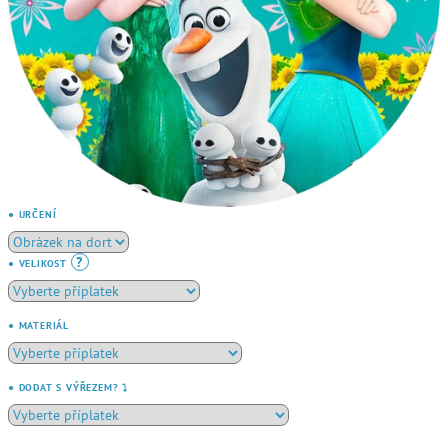
● URČENÍ
?
● VELIKOST
● MATERIÁL
● DODAT S VÝŘEZEM? ⤵️