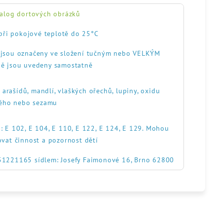
alog dortových obrázků
při pokojové teplotě do 25°C
, jsou označeny ve složení tučným nebo VELKÝM
ě jsou uvedeny samostatně
, arašídů, mandlí, vlaškých ořechů, lupiny, oxidu
itého nebo sezamu
: E 102, E 104, E 110, E 122, E 124, E 129. Mohou
ovat činnost a pozornost dětí
551221165 sídlem: Josefy Faimonové 16, Brno 62800