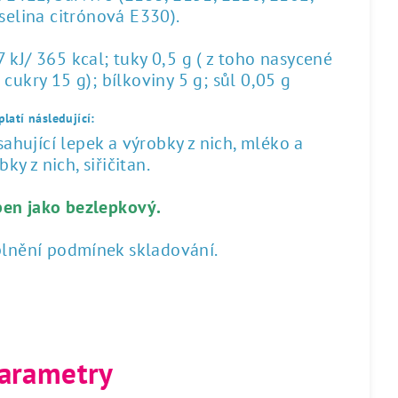
yselina citrónová E330).
kJ/ 365 kcal; tuky 0,5 g ( z toho nasycené
 cukry 15 g); bílkoviny 5 g; sůl 0,05 g
latí následující:
hující lepek a výrobky z nich, mléko a
ky z nich, siřičitan.
ben jako bezlepkový.
plnění podmínek skladování.
arametry