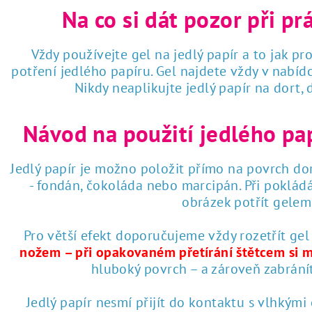
Na co si dát pozor při pr
Vždy používejte gel na jedlý papír a to jak pro
potření jedlého papíru. Gel najdete vždy v nabí
Nikdy neaplikujte jedlý papír na dort,
Návod na použití jedlého pa
Jedlý papír je možno položit přímo na povrch dor
- fondán, čokoláda nebo marcipán. Při poklád
obrázek potřít gelem 
Pro větší efekt doporučujeme vždy rozetřít gel
nožem – při opakovaném přetírání štětcem si 
hluboký povrch – a zároveň zabrání
Jedlý papír nesmí přijít do kontaktu s vlhkými