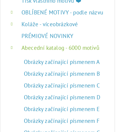
r
Tisk vlastního motivu ❤️
a
OBLÍBENÉ MOTIVY - podle názvu
n
Koláže - víceobrázkové
n
PRÉMIOVÉ NOVINKY
í
Abecední katalog - 6000 motivů
p
Obrázky začínající písmenem A
a
Obrázky začínající písmenem B
n
Obrázky začínající písmenem C
e
Obrázky začínající písmenem D
l
Obrázky začínající písmenem E
Obrázky začínající písmenem F