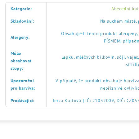
Kategorie
:
Abecední kat
Skladování
:
Na suchém místě, 
Obsahuje-li tento produkt alergeny
Alergeny
:
PÍSMEM, případn
Může
Lepku, mléčných bílkovin, sóji, vajec
obsahovat
siřič
stopy
:
Upozornění
V případě, že produkt obsahuje barviva
pro barviva
:
nepříznivě ovlivň
Prodávající
:
Terza Kultová | IČ: 21032009, DIČ: CZ0