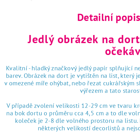
Detailní popi
Jedlý obrázek na dort
očekáv
Kvalitní - hladký značkový jedlý papír splňující 
barev. Obrázek na dort je vytištěn na list, který
v omezené míře ohýbat, nebo řezat cukrářským sk
výřezem a tato staro
V případě zvolení velikosti 12-29 cm ve tvaru k
na bok dortu o průměru cca 4,5 cm a to dle voln
koleček je 2-8 dle volného prostoru na listu
některých velikostí decorlistů a nej