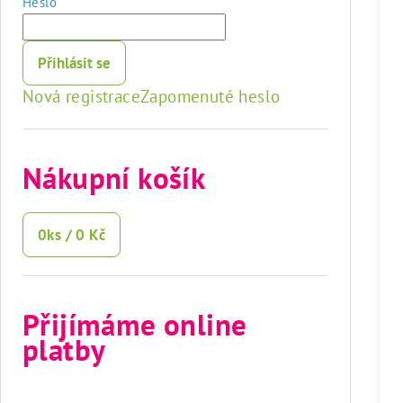
Heslo
Přihlásit se
Nová registrace
Zapomenuté heslo
Nákupní košík
0
ks /
0 Kč
Přijímáme online
platby