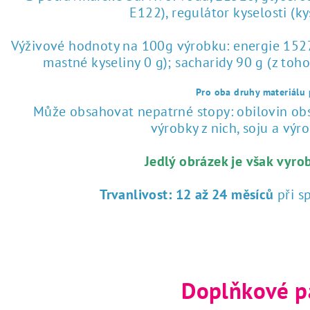
E122), regulátor kyselosti (k
Výživové hodnoty na 100g výrobku: energie 1527 
mastné kyseliny 0 g); sacharidy 90 g (z toho
Pro oba druhy materiálu p
Může obsahovat nepatrné stopy: obilovin obsa
výrobky z nich, soju a výrob
Jedlý obrázek je však vyro
Trvanlivost:
12 až 24 měsíců
při s
Doplňkové p