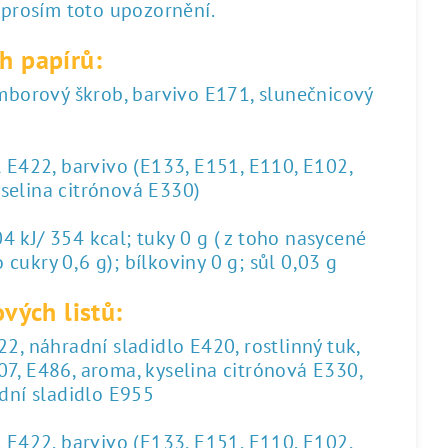
 prosím toto upozornění.
h papírů:
amborový škrob, barvivo E171, slunečnicový
l E422, barvivo (E133, E151, E110, E102,
yselina citrónová E330)
 kJ/ 354 kcal; tuky 0 g ( z toho nasycené
 cukry 0,6 g); bílkoviny 0 g; sůl 0,03 g
vých listů:
2, náhradní sladidlo E420, rostlinný tuk,
07, E486, aroma, kyselina citrónová E330,
dní sladidlo E955
l E422, barvivo (E133, E151, E110, E102,