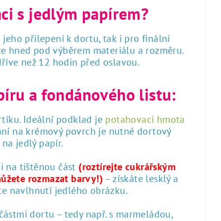
áci s jedlým papírem?
 jeho přilepení k dortu, tak i pro finální
dce hned pod výběrem materiálu a rozměru.
 dříve než 12 hodin před oslavou.
píru a fondánového listu:
tíku. Ideální podklad je
potahovací hmota
ání na krémový povrch je nutné dortový
na jedlý papír.
 i na tištěnou část
(roztírejte cukrářským
můžete rozmazat barvy!)
– získáte lesklý a
te navlhnutí jedlého obrázku.
 částmi dortu – tedy např. s marmeládou,