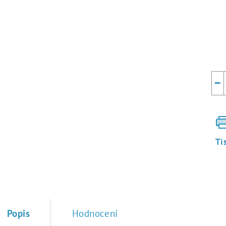
Mě
cen
−
Ti
Popis
Hodnocení