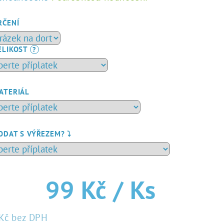
dnocení
duktu
RČENÍ
ELIKOST
?
zdiček.
ATERIÁL
ODAT S VÝŘEZEM? ⤵️
99 Kč
/ Ks
Kč
bez DPH