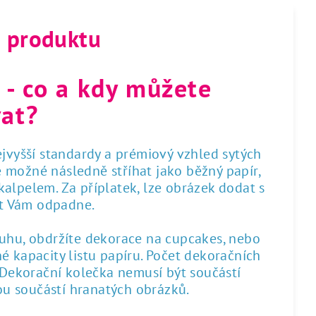
s produktu
 - co a kdy můžete
at?
nejvyšší standardy a prémiový vzhled sytých
 je možné následně stříhat jako běžný papír,
alpelem. Za příplatek, lze obrázek dodat s
st Vám odpadne.
ruhu, obdržíte dekorace na cupcakes, nebo
é kapacity listu papíru. Počet dekoračních
. Dekorační kolečka nemusí být součástí
sou součástí hranatých obrázků.