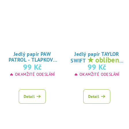
Jedlý papír PAW
Jedlý papír TAYLOR
★ oblíbený
PATROL - TLAPKOVÁ
SWIFT
★
tisk na jedlý
99 Kč
99 Kč
PATROLA
oblíbený tisk na
papír
🔥 OKAMŽITÉ ODESLÁNÍ
🔥 OKAMŽITÉ ODESLÁNÍ
jedlý papír
Detail
Detail