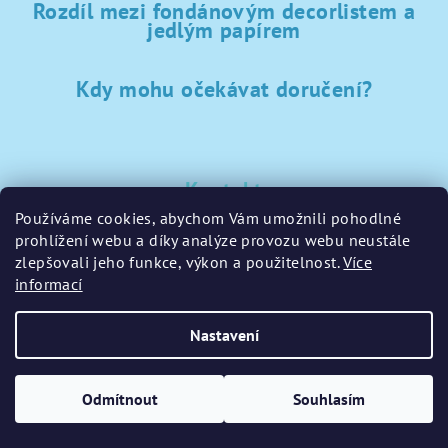
Rozdíl mezi fondánovým decorlistem a
jedlým papírem
Kdy mohu očekávat doručení?
Kontakt
Používáme cookies, abychom Vám umožnili pohodlné
sklad
@
sladke-potreby.cz
prohlížení webu a díky analýze provozu webu neustále
+420 797728283
zlepšovali jeho funkce, výkon a použitelnost.
Více
informací
Nastavení
Copyright 2026
GamaPečení.cz
. Všechna práva vyhrazena.
Upravit nastavení cookies
Odmítnout
Souhlasím
Vytvořil Shoptet