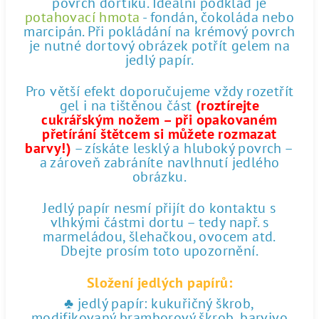
povrch dortíku. Ideální podklad je
potahovací hmota
- fondán, čokoláda nebo
marcipán. Při pokládání na krémový povrch
je nutné dortový obrázek potřít gelem na
jedlý papír.
Pro větší efekt doporučujeme vždy rozetřít
gel i na tištěnou část
(roztírejte
cukrářským nožem – při opakovaném
přetírání štětcem si můžete rozmazat
barvy!)
– získáte lesklý a hluboký povrch –
a zároveň zabráníte navlhnutí jedlého
obrázku.
Jedlý papír nesmí přijít do kontaktu s
vlhkými částmi dortu – tedy např. s
marmeládou, šlehačkou, ovocem atd.
Dbejte prosím toto upozornění.
Složení jedlých papírů:
♣ jedlý papír: kukuřičný škrob,
modifikovaný bramborový škrob, barvivo