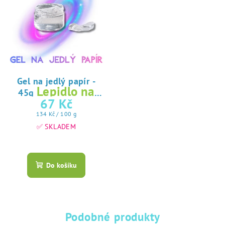
Gel na jedlý papír -
Lepidlo na
45g
jedlý papír
67 Kč
Měrná
134 Kč / 100 g
cena:
✅ SKLADEM
Průměrné
hodnocení
produktu
Do košíku
je
5,0
z
5
hvězdiček.
Podobné produkty