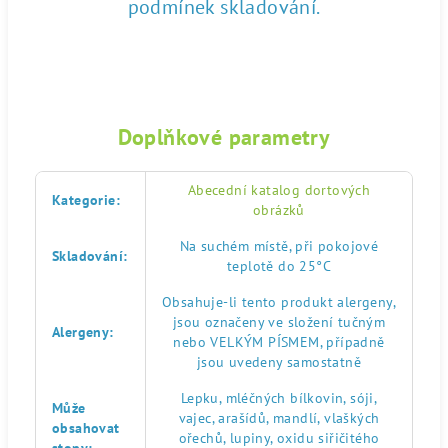
podmínek skladování.
Doplňkové parametry
Abecední katalog dortových
Kategorie
:
obrázků
Na suchém místě, při pokojové
Skladování
:
teplotě do 25°C
Obsahuje-li tento produkt alergeny,
jsou označeny ve složení tučným
Alergeny
:
nebo VELKÝM PÍSMEM, případně
jsou uvedeny samostatně
Lepku, mléčných bílkovin, sóji,
Může
vajec, arašídů, mandlí, vlaškých
obsahovat
ořechů, lupiny, oxidu siřičitého