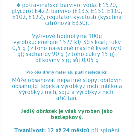
♣ potravinářské barvivo: voda, E1520,
glycerol E422, barvivo (E133, E151, E110,
E102, E122), regulátor kyselosti (kyselina
citrónová E330).
Výživové hodnoty na 100g
výrobku: energie 1527 kJ/ 365 kcal; tuky
0,5 g ( z toho nasycené mastné kyseliny 0
g); sacharidy 90 g (z toho cukry 15 g);
bílkoviny 5 g; sůl 0,05 g
Pro oba druhy materiálu platí následující:
Může obsahovat nepatrné stopy: obilovin
obsahující lepek a výrobky z nich, mléko a
výrobky z nich, soju a výrobky z nich,
siřičitan.
Jedlý obrázek je však vyroben jako
bezlepkový.
Trvanlivost:
12 až 24 měsíců
při splnění