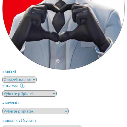
● URČENÍ
?
● VELIKOST
● MATERIÁL
● DODAT S VÝŘEZEM? ⤵️