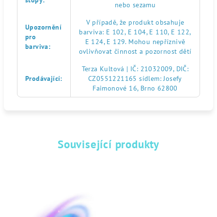
stopy
:
nebo sezamu
V případě, že produkt obsahuje
Upozornění
barviva: E 102, E 104, E 110, E 122,
pro
E 124, E 129. Mohou nepříznivě
barviva
:
ovlivňovat činnost a pozornost dětí
Terza Kultová | IČ: 21032009, DIČ:
Prodávající
:
CZ0551221165 sídlem: Josefy
Faimonové 16, Brno 62800
Související produkty