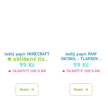
Jedlý papír MINECRAFT
Jedlý papír PAW
★ oblíbený tisk
PATROL - TLAPKOVÁ
★
na jedlý papír
99 Kč
99 Kč
PATROLA
oblíbený tisk na
🔥 OKAMŽITÉ ODESLÁNÍ
🔥 OKAMŽITÉ ODESLÁNÍ
jedlý papír
Detail
Detail