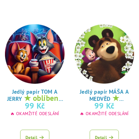
Jedlý papír TOM A
Jedlý papír MÁŠA A
★ oblíbený
★
JERRY
MEDVĚD
tisk na jedlý
oblíbený tisk na
99 Kč
99 Kč
papír
jedlý papír
🔥 OKAMŽITÉ ODESLÁNÍ
🔥 OKAMŽITÉ ODESLÁNÍ
Detail
Detail