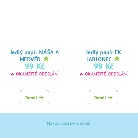
Jedlý papír MÁŠA A
Jedlý papír FK
★
★
MEDVĚD
JABLONEC
oblíbený tisk na
oblíbený tisk na
99 Kč
99 Kč
jedlý papír
jedlý papír
🔥 OKAMŽITÉ ODESLÁNÍ
🔥 OKAMŽITÉ ODESLÁNÍ
Detail
Detail
Z
Nákup potravin domů
á
p