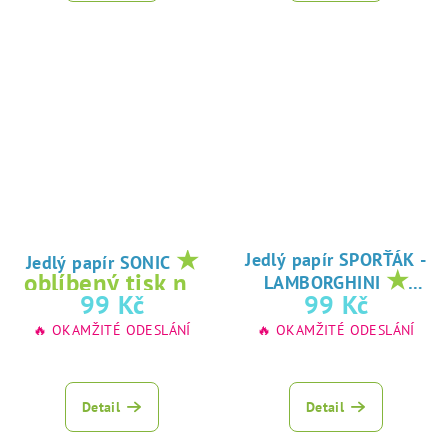
★
Jedlý papír SPORŤÁK -
Jedlý papír SONIC
★
oblíbený tisk na
LAMBORGHINI
oblíbený tisk na
99 Kč
99 Kč
jedlý papír
jedlý papír
🔥 OKAMŽITÉ ODESLÁNÍ
🔥 OKAMŽITÉ ODESLÁNÍ
Detail
Detail