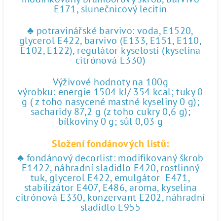
E171, slunečnicový lecitin
♣ potravinářské barvivo: voda, E1520,
glycerol E422, barvivo (E133, E151, E110,
E102, E122), regulátor kyselosti (kyselina
citrónová E330)
Výživové hodnoty na 100g
výrobku: energie 1504 kJ/ 354 kcal; tuky 0
g ( z toho nasycené mastné kyseliny 0 g);
sacharidy 87,2 g (z toho cukry 0,6 g);
bílkoviny 0 g; sůl 0,03 g
Složení fondánových listů:
♣ fondánový decorlist: modifikovaný škrob
E1422, náhradní sladidlo E420, rostlinný
tuk, glycerol E422, emulgátor E471,
stabilizátor E407, E486, aroma, kyselina
citrónová E330, konzervant E202, náhradní
sladidlo E955