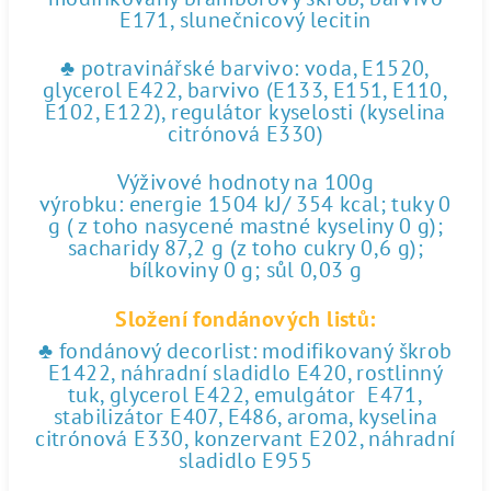
E171, slunečnicový lecitin
♣ potravinářské barvivo: voda, E1520,
glycerol E422, barvivo (E133, E151, E110,
E102, E122), regulátor kyselosti (kyselina
citrónová E330)
Výživové hodnoty na 100g
výrobku: energie 1504 kJ/ 354 kcal; tuky 0
g ( z toho nasycené mastné kyseliny 0 g);
sacharidy 87,2 g (z toho cukry 0,6 g);
bílkoviny 0 g; sůl 0,03 g
Složení fondánových listů:
♣ fondánový decorlist: modifikovaný škrob
E1422, náhradní sladidlo E420, rostlinný
tuk, glycerol E422, emulgátor E471,
stabilizátor E407, E486, aroma, kyselina
citrónová E330, konzervant E202, náhradní
sladidlo E955