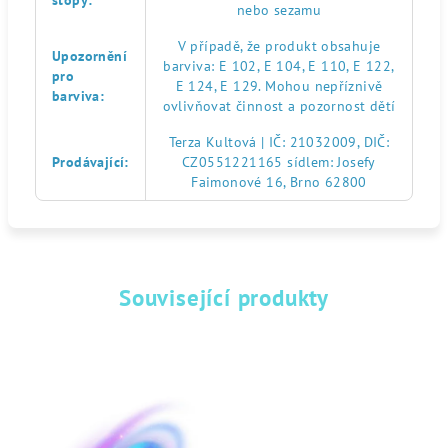
stopy
:
nebo sezamu
V případě, že produkt obsahuje
Upozornění
barviva: E 102, E 104, E 110, E 122,
pro
E 124, E 129. Mohou nepříznivě
barviva
:
ovlivňovat činnost a pozornost dětí
Terza Kultová | IČ: 21032009, DIČ:
Prodávající
:
CZ0551221165 sídlem: Josefy
Faimonové 16, Brno 62800
Související produkty