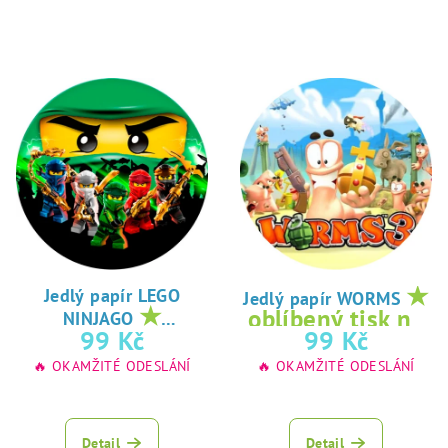
★
Jedlý papír LEGO
Jedlý papír WORMS
★
oblíbený tisk na
NINJAGO
oblíbený tisk na
99 Kč
99 Kč
jedlý papír
jedlý papír
🔥 OKAMŽITÉ ODESLÁNÍ
🔥 OKAMŽITÉ ODESLÁNÍ
Detail
Detail