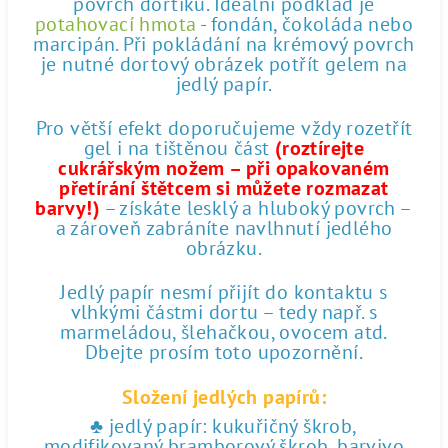
povrch dortíku. Ideální podklad je
potahovací hmota
- fondán, čokoláda nebo
marcipán. Při pokládání na krémový povrch
je nutné dortový obrázek potřít gelem na
jedlý papír.
Pro větší efekt doporučujeme vždy rozetřít
gel i na tištěnou část
(roztírejte
cukrářským nožem – při opakovaném
přetírání štětcem si můžete rozmazat
barvy!)
– získáte lesklý a hluboký povrch –
a zároveň zabráníte navlhnutí jedlého
obrázku.
Jedlý papír nesmí přijít do kontaktu s
vlhkými částmi dortu – tedy např. s
marmeládou, šlehačkou, ovocem atd.
Dbejte prosím toto upozornění.
Složení jedlých papírů:
♣ jedlý papír: kukuřičný škrob,
modifikovaný bramborový škrob, barvivo