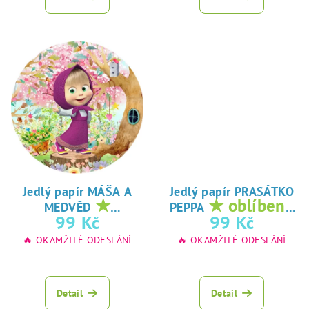
Jedlý papír MÁŠA A
Jedlý papír PRASÁTKO
★
★ oblíbený
MEDVĚD
PEPPA
oblíbený tisk na
tisk na jedlý
99 Kč
99 Kč
jedlý papír
papír
🔥 OKAMŽITÉ ODESLÁNÍ
🔥 OKAMŽITÉ ODESLÁNÍ
Detail
Detail