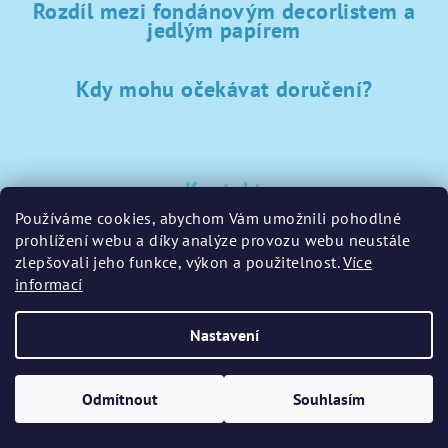
Rozdíl mezi fondánovým decorlistem a
jedlým papírem
Kdy mohu očekávat doručení?
Kontakt
Používáme cookies, abychom Vám umožnili pohodlné
sklad
@
sladke-potreby.cz
prohlížení webu a díky analýze provozu webu neustále
+420 797728283
zlepšovali jeho funkce, výkon a použitelnost.
Více
informací
Nastavení
Copyright 2026
GamaPečení.cz
. Všechna práva vyhrazena.
Upravit nastavení cookies
Odmítnout
Souhlasím
Vytvořil Shoptet