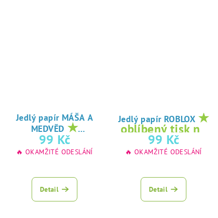
★
Jedlý papír MÁŠA A
Jedlý papír ROBLOX
★
oblíbený tisk na
MEDVĚD
oblíbený tisk na
99 Kč
99 Kč
jedlý papír
jedlý papír
🔥 OKAMŽITÉ ODESLÁNÍ
🔥 OKAMŽITÉ ODESLÁNÍ
Detail
Detail