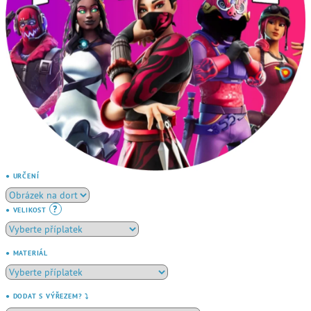
● URČENÍ
?
● VELIKOST
● MATERIÁL
● DODAT S VÝŘEZEM? ⤵️