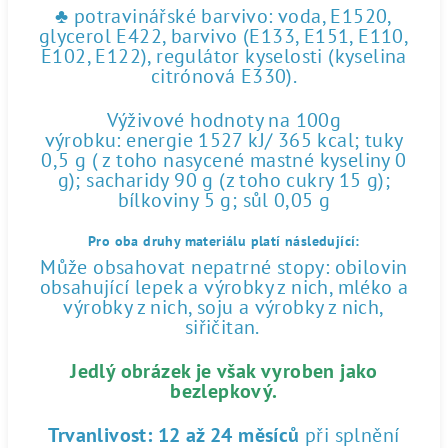
♣ potravinářské barvivo: voda, E1520,
glycerol E422, barvivo (E133, E151, E110,
E102, E122), regulátor kyselosti (kyselina
citrónová E330).
Výživové hodnoty na 100g
výrobku: energie 1527 kJ/ 365 kcal; tuky
0,5 g ( z toho nasycené mastné kyseliny 0
g); sacharidy 90 g (z toho cukry 15 g);
bílkoviny 5 g; sůl 0,05 g
Pro oba druhy materiálu platí následující:
Může obsahovat nepatrné stopy: obilovin
obsahující lepek a výrobky z nich, mléko a
výrobky z nich, soju a výrobky z nich,
siřičitan.
Jedlý obrázek je však vyroben jako
bezlepkový.
Trvanlivost:
12 až 24 měsíců
při splnění