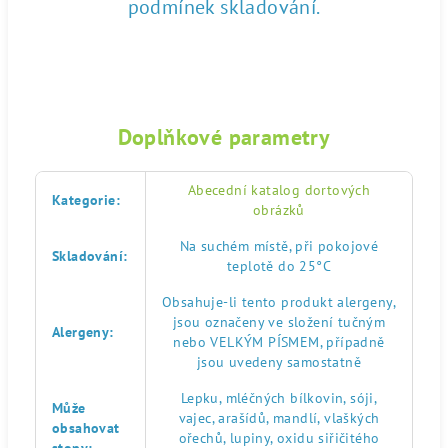
podmínek skladování.
Doplňkové parametry
Abecední katalog dortových
Kategorie
:
obrázků
Na suchém místě, při pokojové
Skladování
:
teplotě do 25°C
Obsahuje-li tento produkt alergeny,
jsou označeny ve složení tučným
Alergeny
:
nebo VELKÝM PÍSMEM, případně
jsou uvedeny samostatně
Lepku, mléčných bílkovin, sóji,
Může
vajec, arašídů, mandlí, vlaškých
obsahovat
ořechů, lupiny, oxidu siřičitého