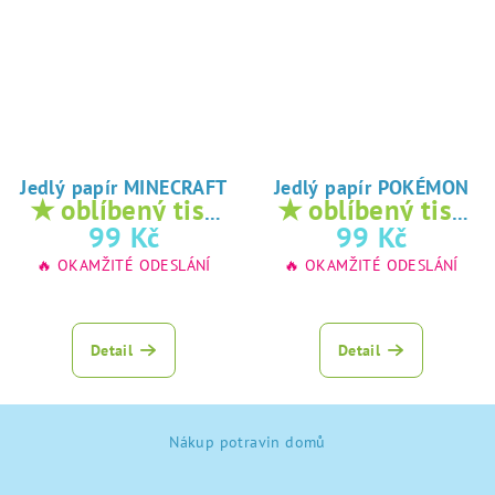
Jedlý papír MINECRAFT
Jedlý papír POKÉMON
★ oblíbený tisk
★ oblíbený tisk
na jedlý papír
na jedlý papír
99 Kč
99 Kč
🔥 OKAMŽITÉ ODESLÁNÍ
🔥 OKAMŽITÉ ODESLÁNÍ
Detail
Detail
Z
Nákup potravin domů
á
p