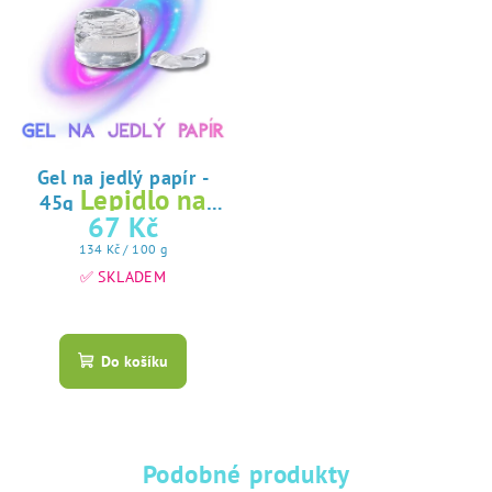
Gel na jedlý papír -
Lepidlo na
45g
jedlý papír
67 Kč
Měrná
134 Kč / 100 g
cena:
✅ SKLADEM
Průměrné
hodnocení
produktu
Do košíku
je
5,0
z
5
hvězdiček.
Podobné produkty