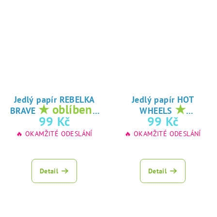
Jedlý papír REBELKA
Jedlý papír HOT
★ oblíbený
★
BRAVE
WHEELS
tisk na jedlý
oblíbený tisk na
99 Kč
99 Kč
papír
jedlý papír
🔥 OKAMŽITÉ ODESLÁNÍ
🔥 OKAMŽITÉ ODESLÁNÍ
Detail
Detail