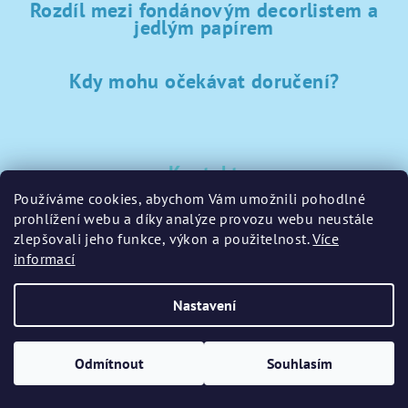
Rozdíl mezi fondánovým decorlistem a
jedlým papírem
Kdy mohu očekávat doručení?
Kontakt
Používáme cookies, abychom Vám umožnili pohodlné
sklad
@
sladke-potreby.cz
prohlížení webu a díky analýze provozu webu neustále
+420 797728283
zlepšovali jeho funkce, výkon a použitelnost.
Více
informací
Nastavení
Copyright 2026
GamaPečení.cz
. Všechna práva vyhrazena.
Upravit nastavení cookies
Odmítnout
Souhlasím
Vytvořil Shoptet