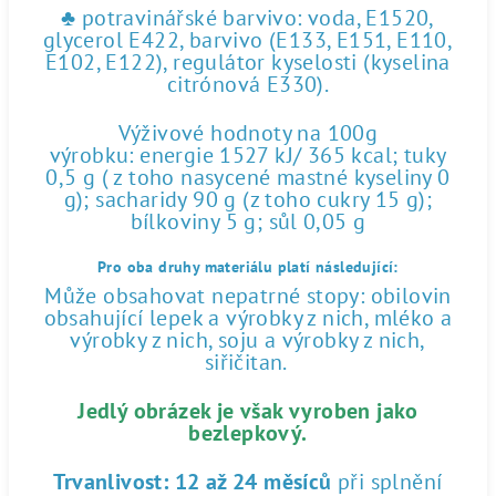
♣ potravinářské barvivo: voda, E1520,
glycerol E422, barvivo (E133, E151, E110,
E102, E122), regulátor kyselosti (kyselina
citrónová E330).
Výživové hodnoty na 100g
výrobku: energie 1527 kJ/ 365 kcal; tuky
0,5 g ( z toho nasycené mastné kyseliny 0
g); sacharidy 90 g (z toho cukry 15 g);
bílkoviny 5 g; sůl 0,05 g
Pro oba druhy materiálu platí následující:
Může obsahovat nepatrné stopy: obilovin
obsahující lepek a výrobky z nich, mléko a
výrobky z nich, soju a výrobky z nich,
siřičitan.
Jedlý obrázek je však vyroben jako
bezlepkový.
Trvanlivost:
12 až 24 měsíců
při splnění