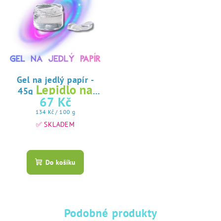
Gel na jedlý papír -
Lepidlo na
45g
jedlý papír
67 Kč
Měrná
134 Kč / 100 g
cena:
✅ SKLADEM
Průměrné
hodnocení
produktu
Do košíku
je
5,0
z
5
hvězdiček.
Podobné produkty