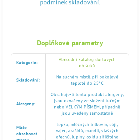
podmínek skladování.
Doplňkové parametry
Abecední katalog dortových
Kategorie
:
obrázků
Na suchém místě, při pokojové
Skladování
:
teplotě do 25°C
Obsahuje-li tento produkt alergeny,
jsou označeny ve složení tučným
Alergeny
:
nebo VELKÝM PÍSMEM, případně
jsou uvedeny samostatně
Lepku, mléčných bílkovin, sóji,
Může
vajec, arašídů, mandlí, vlaškých
obsahovat
ořechů, lupiny, oxidu siřičitého