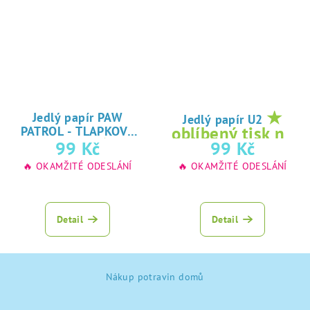
★
Jedlý papír PAW
Jedlý papír U2
oblíbený tisk na
PATROL - TLAPKOVÁ
★
99 Kč
99 Kč
jedlý papír
PATROLA
oblíbený tisk na
🔥 OKAMŽITÉ ODESLÁNÍ
🔥 OKAMŽITÉ ODESLÁNÍ
jedlý papír
Detail
Detail
Z
Nákup potravin domů
á
p