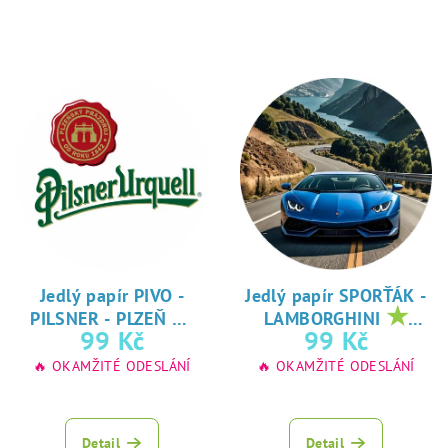
Jedlý papír PIVO -
Jedlý papír SPORŤÁK -
★
★
PILSNER - PLZEŇ
LAMBORGHINI
oblíbený tisk na
oblíbený tisk na
99 Kč
99 Kč
jedlý papír
jedlý papír
🔥 OKAMŽITÉ ODESLÁNÍ
🔥 OKAMŽITÉ ODESLÁNÍ
Detail
Detail