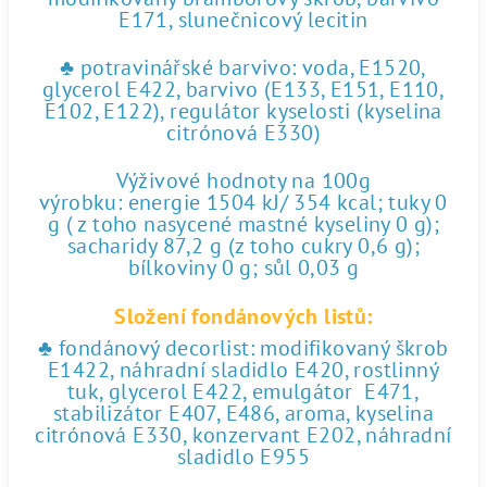
E171, slunečnicový lecitin
♣ potravinářské barvivo: voda, E1520,
glycerol E422, barvivo (E133, E151, E110,
E102, E122), regulátor kyselosti (kyselina
citrónová E330)
Výživové hodnoty na 100g
výrobku: energie 1504 kJ/ 354 kcal; tuky 0
g ( z toho nasycené mastné kyseliny 0 g);
sacharidy 87,2 g (z toho cukry 0,6 g);
bílkoviny 0 g; sůl 0,03 g
Složení fondánových listů:
♣ fondánový decorlist: modifikovaný škrob
E1422, náhradní sladidlo E420, rostlinný
tuk, glycerol E422, emulgátor E471,
stabilizátor E407, E486, aroma, kyselina
citrónová E330, konzervant E202, náhradní
sladidlo E955