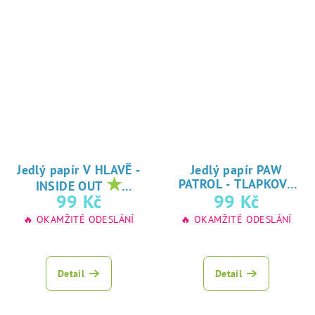
Jedlý papír V HLAVĚ -
Jedlý papír PAW
★
PATROL - TLAPKOVÁ
INSIDE OUT
★
oblíbený tisk na
99 Kč
99 Kč
PATROLA
oblíbený tisk na
jedlý papír
🔥 OKAMŽITÉ ODESLÁNÍ
🔥 OKAMŽITÉ ODESLÁNÍ
jedlý papír
Detail
Detail