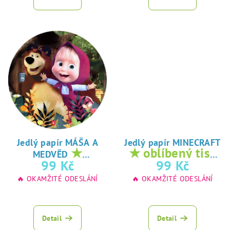
Jedlý papír MÁŠA A
Jedlý papír MINECRAFT
★
★ oblíbený tisk
MEDVĚD
oblíbený tisk na
na jedlý papír
99 Kč
99 Kč
jedlý papír
🔥 OKAMŽITÉ ODESLÁNÍ
🔥 OKAMŽITÉ ODESLÁNÍ
Detail
Detail