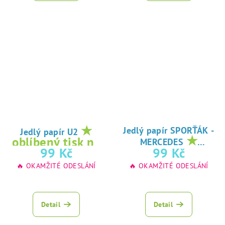
★
Jedlý papír SPORŤÁK -
Jedlý papír U2
★
oblíbený tisk na
MERCEDES
oblíbený tisk na
99 Kč
99 Kč
jedlý papír
jedlý papír
🔥 OKAMŽITÉ ODESLÁNÍ
🔥 OKAMŽITÉ ODESLÁNÍ
Detail
Detail