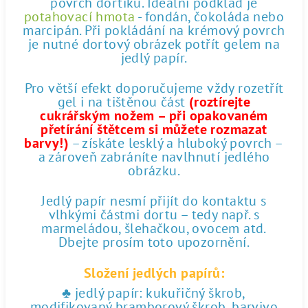
povrch dortíku. Ideální podklad je
potahovací hmota
- fondán, čokoláda nebo
marcipán. Při pokládání na krémový povrch
je nutné dortový obrázek potřít gelem na
jedlý papír.
Pro větší efekt doporučujeme vždy rozetřít
gel i na tištěnou část
(roztírejte
cukrářským nožem – při opakovaném
přetírání štětcem si můžete rozmazat
barvy!)
– získáte lesklý a hluboký povrch –
a zároveň zabráníte navlhnutí jedlého
obrázku.
Jedlý papír nesmí přijít do kontaktu s
vlhkými částmi dortu – tedy např. s
marmeládou, šlehačkou, ovocem atd.
Dbejte prosím toto upozornění.
Složení jedlých papírů:
♣ jedlý papír: kukuřičný škrob,
modifikovaný bramborový škrob, barvivo