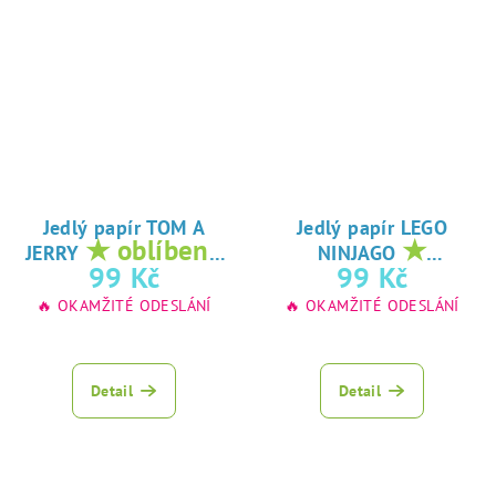
Jedlý papír TOM A
Jedlý papír LEGO
★ oblíbený
★
JERRY
NINJAGO
tisk na jedlý
oblíbený tisk na
99 Kč
99 Kč
papír
jedlý papír
🔥 OKAMŽITÉ ODESLÁNÍ
🔥 OKAMŽITÉ ODESLÁNÍ
Detail
Detail