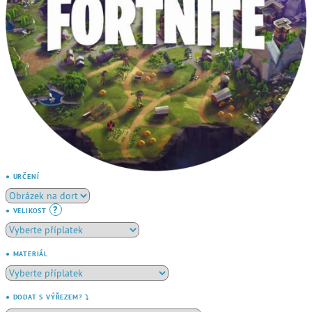
● URČENÍ
?
● VELIKOST
● MATERIÁL
● DODAT S VÝŘEZEM? ⤵️