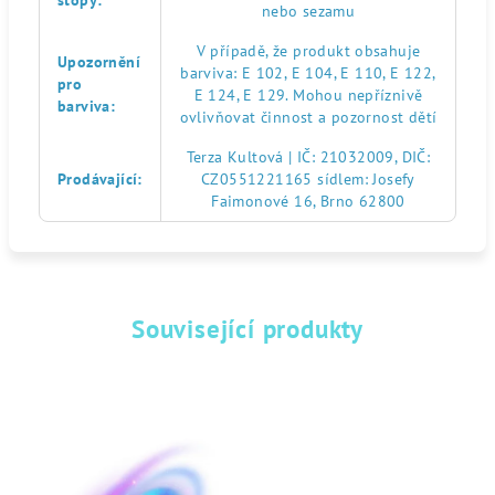
stopy
:
nebo sezamu
V případě, že produkt obsahuje
Upozornění
barviva: E 102, E 104, E 110, E 122,
pro
E 124, E 129. Mohou nepříznivě
barviva
:
ovlivňovat činnost a pozornost dětí
Terza Kultová | IČ: 21032009, DIČ:
Prodávající
:
CZ0551221165 sídlem: Josefy
Faimonové 16, Brno 62800
Související produkty