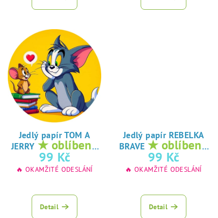
Jedlý papír TOM A
Jedlý papír REBELKA
★ oblíbený
★ oblíbený
JERRY
BRAVE
tisk na jedlý
tisk na jedlý
99 Kč
99 Kč
papír
papír
🔥 OKAMŽITÉ ODESLÁNÍ
🔥 OKAMŽITÉ ODESLÁNÍ
Detail
Detail