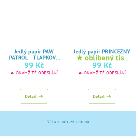
Jedlý papír PAW
Jedlý papír PRINCEZNY
★ oblíbený tisk
PATROL - TLAPKOVÁ
★
na jedlý papír
99 Kč
99 Kč
PATROLA
oblíbený tisk na
🔥 OKAMŽITÉ ODESLÁNÍ
🔥 OKAMŽITÉ ODESLÁNÍ
jedlý papír
Detail
Detail
Z
Nákup potravin domů
á
p