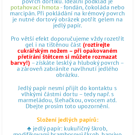
povrch dortíku. Ideální podklad je
potahovací hmota
- fondán, čokoláda nebo
marcipán. Při pokládání na krémový povrch
je nutné dortový obrázek potřít gelem na
jedlý papír.
Pro větší efekt doporučujeme vždy rozetřít
gel i na tištěnou část
(roztírejte
cukrářským nožem – při opakovaném
přetírání štětcem si můžete rozmazat
barvy!)
– získáte lesklý a hluboký povrch –
a zároveň zabráníte navlhnutí jedlého
obrázku.
Jedlý papír nesmí přijít do kontaktu s
vlhkými částmi dortu – tedy např. s
marmeládou, šlehačkou, ovocem atd.
Dbejte prosím toto upozornění.
Složení jedlých papírů:
♣ jedlý papír: kukuřičný škrob,
modifikovaný bramborový škrob, barvivo