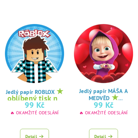
★
Jedlý papír MÁŠA A
Jedlý papír ROBLOX
★
oblíbený tisk na
MEDVĚD
oblíbený tisk na
99 Kč
99 Kč
jedlý papír
jedlý papír
🔥 OKAMŽITÉ ODESLÁNÍ
🔥 OKAMŽITÉ ODESLÁNÍ
Detail
Detail