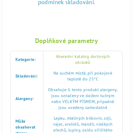
podmínek skladování.
Doplňkové parametry
Abecední katalog dortových
Kategorie
:
obrázků
Na suchém místě, při pokojové
Skladování
:
teplotě do 25°C
Obsahuje-li tento produkt alergeny,
jsou označeny ve složení tučným
Alergeny
:
nebo VELKÝM PÍSMEM, případně
jsou uvedeny samostatně
Lepku, mléčných bílkovin, sóji,
Může
vajec, arašídů, mandlí, vlaškých
obsahovat
ořechů, lupiny, oxidu siřičitého