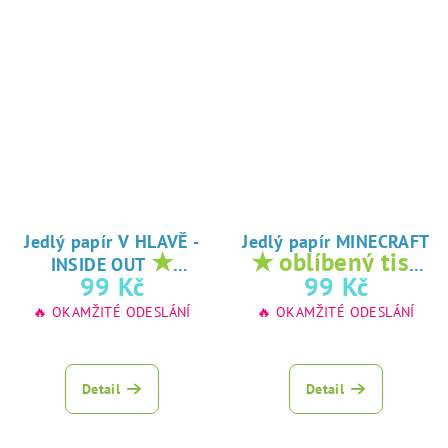
Jedlý papír V HLAVĚ -
Jedlý papír MINECRAFT
★
★ oblíbený tisk
INSIDE OUT
oblíbený tisk na
na jedlý papír
99 Kč
99 Kč
jedlý papír
🔥 OKAMŽITÉ ODESLÁNÍ
🔥 OKAMŽITÉ ODESLÁNÍ
Detail
Detail