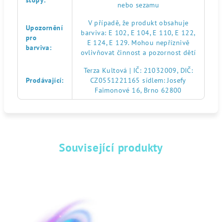
stopy
:
nebo sezamu
V případě, že produkt obsahuje
Upozornění
barviva: E 102, E 104, E 110, E 122,
pro
E 124, E 129. Mohou nepříznivě
barviva
:
ovlivňovat činnost a pozornost dětí
Terza Kultová | IČ: 21032009, DIČ:
Prodávající
:
CZ0551221165 sídlem: Josefy
Faimonové 16, Brno 62800
Související produkty