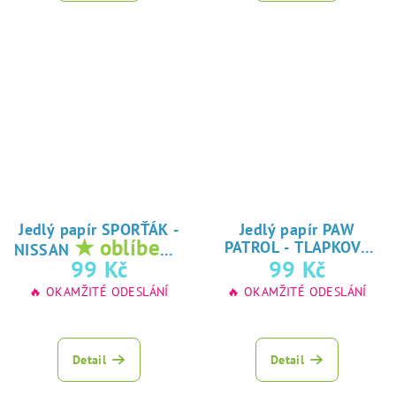
Jedlý papír SPORŤÁK -
Jedlý papír PAW
★ oblíbený
PATROL - TLAPKOVÁ
NISSAN
★
tisk na jedlý
99 Kč
99 Kč
PATROLA
oblíbený tisk na
papír
🔥 OKAMŽITÉ ODESLÁNÍ
🔥 OKAMŽITÉ ODESLÁNÍ
jedlý papír
Detail
Detail