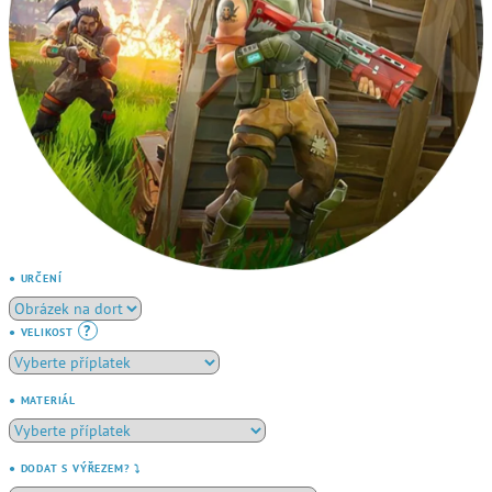
● URČENÍ
?
● VELIKOST
● MATERIÁL
● DODAT S VÝŘEZEM? ⤵️