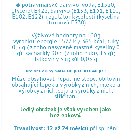
♣ potravinářské barvivo: voda, E1520,
glycerol E422, barvivo (E133, E151, E110,
E102, E122), regulátor kyselosti (kyselina
citrónová E330).
Výživové hodnoty na 100g
výrobku: energie 1527 kJ/ 365 kcal; tuky
0,5 g ( z toho nasycené mastné kyseliny 0
g); sacharidy 90 g (z toho cukry 15 g);
bílkoviny 5 g; sůl 0,05 g
Pro oba druhy materiálu platí následující:
Může obsahovat nepatrné stopy: obilovin
obsahující lepek a výrobky z nich, mléko a
výrobky z nich, soju a výrobky z nich,
siřičitan.
Jedlý obrázek je však vyroben jako
bezlepkový.
Trvanlivost:
12 až 24 měsíců
při splnění