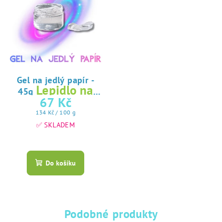
Gel na jedlý papír -
Lepidlo na
45g
jedlý papír
67 Kč
Měrná
134 Kč / 100 g
cena:
✅ SKLADEM
Průměrné
hodnocení
produktu
Do košíku
je
5,0
z
5
hvězdiček.
Podobné produkty