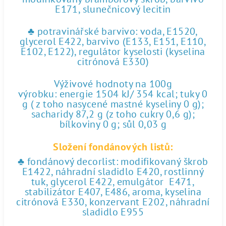
E171, slunečnicový lecitin
♣ potravinářské barvivo: voda, E1520,
glycerol E422, barvivo (E133, E151, E110,
E102, E122), regulátor kyselosti (kyselina
citrónová E330)
Výživové hodnoty na 100g
výrobku: energie 1504 kJ/ 354 kcal; tuky 0
g ( z toho nasycené mastné kyseliny 0 g);
sacharidy 87,2 g (z toho cukry 0,6 g);
bílkoviny 0 g; sůl 0,03 g
Složení fondánových listů:
♣ fondánový decorlist: modifikovaný škrob
E1422, náhradní sladidlo E420, rostlinný
tuk, glycerol E422, emulgátor E471,
stabilizátor E407, E486, aroma, kyselina
citrónová E330, konzervant E202, náhradní
sladidlo E955