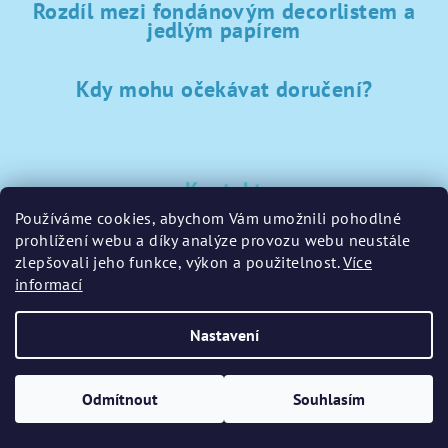
Rozdíl mezi fondánovým decorlistem a
jedlým papírem
Kdy mohu očekávat doručení?
Kontakt
Používáme cookies, abychom Vám umožnili pohodlné
sklad
@
sladke-potreby.cz
prohlížení webu a díky analýze provozu webu neustále
+420 797728283
zlepšovali jeho funkce, výkon a použitelnost.
Více
informací
Nastavení
Copyright 2026
GamaPečení.cz
. Všechna práva vyhrazena.
Upravit nastavení cookies
Odmítnout
Souhlasím
Vytvořil Shoptet