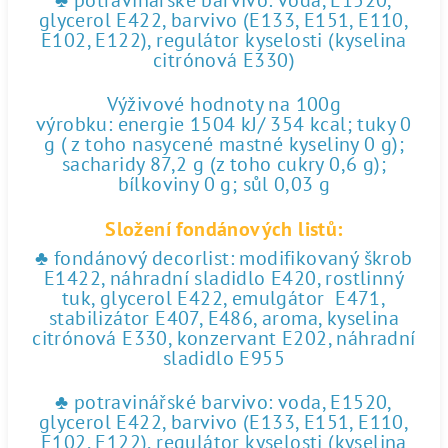
♣ potravinářské barvivo: voda, E1520,
glycerol E422, barvivo (E133, E151, E110,
E102, E122), regulátor kyselosti (kyselina
citrónová E330)
Výživové hodnoty na 100g
výrobku: energie 1504 kJ/ 354 kcal; tuky 0
g ( z toho nasycené mastné kyseliny 0 g);
sacharidy 87,2 g (z toho cukry 0,6 g);
bílkoviny 0 g; sůl 0,03 g
Složení fondánových listů:
♣ fondánový decorlist: modifikovaný škrob
E1422, náhradní sladidlo E420, rostlinný
tuk, glycerol E422, emulgátor E471,
stabilizátor E407, E486, aroma, kyselina
citrónová E330, konzervant E202, náhradní
sladidlo E955
♣ potravinářské barvivo: voda, E1520,
glycerol E422, barvivo (E133, E151, E110,
E102, E122), regulátor kyselosti (kyselina