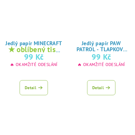
Jedlý papír MINECRAFT
Jedlý papír PAW
★ oblíbený tisk
PATROL - TLAPKOVÁ
★
na jedlý papír
99 Kč
99 Kč
PATROLA
oblíbený tisk na
🔥 OKAMŽITÉ ODESLÁNÍ
🔥 OKAMŽITÉ ODESLÁNÍ
jedlý papír
Detail
Detail