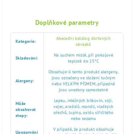
Doplňkové parametry
Abecední katalog dortových
Kategorie
:
obrázků
Na suchém místě, při pokojové
Skladování
:
teplotě do 25°C
Obsahuje-li tento produkt alergeny,
jsou označeny ve složení tučným
Alergeny
:
nebo VELKÝM PÍSMEM, případně
jsou uvedeny samostatně
Lepku, mléčných bílkovin, sóji,
Může
vajec, arašídů, mandlí, vlaškých
obsahovat
ořechů, lupiny, oxidu siřičitého
stopy
:
nebo sezamu
V případě, že produkt obsahuje
Upozornění