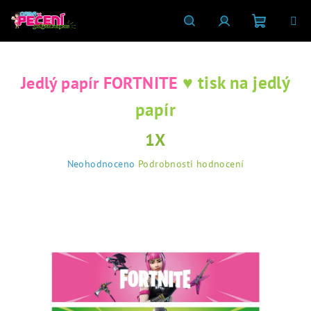
Přejít
na
obsah
Nákupní
Hledat
Přihlášení
♥ tisk na jedlý
Jedlý papír FORTNITE
košík
papír
1X
Průměrné
Neohodnoceno
Podrobnosti hodnocení
hodnocení
produktu
je
0,0
z
5
hvězdiček.