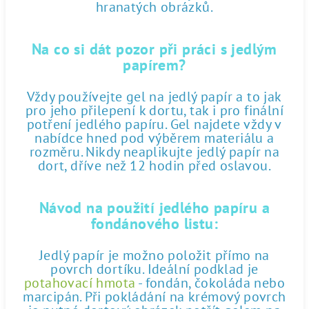
hranatých obrázků.
Na co si dát pozor při práci s jedlým
papírem?
Vždy používejte gel na jedlý papír a to jak
pro jeho přilepení k dortu, tak i pro finální
potření jedlého papíru. Gel najdete vždy v
nabídce hned pod výběrem materiálu a
rozměru. Nikdy neaplikujte jedlý papír na
dort, dříve než 12 hodin před oslavou.
Návod na použití jedlého papíru a
fondánového listu:
Jedlý papír je možno položit přímo na
povrch dortíku. Ideální podklad je
potahovací hmota
- fondán, čokoláda nebo
marcipán. Při pokládání na krémový povrch