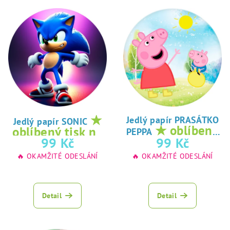
★
Jedlý papír PRASÁTKO
Jedlý papír SONIC
★ oblíbený
oblíbený tisk na
PEPPA
tisk na jedlý
99 Kč
99 Kč
jedlý papír
papír
🔥 OKAMŽITÉ ODESLÁNÍ
🔥 OKAMŽITÉ ODESLÁNÍ
Detail
Detail