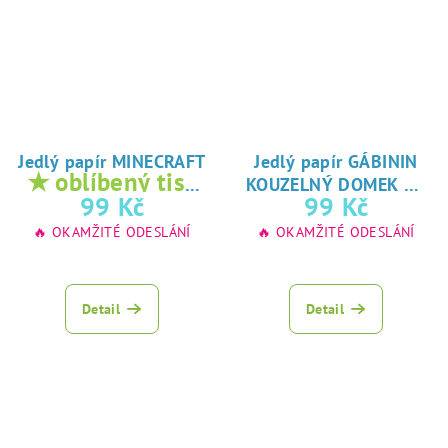
Jedlý papír MINECRAFT
Jedlý papír GÁBININ
★ oblíbený tisk
★
KOUZELNÝ DOMEK
na jedlý papír
oblíbený tisk na
99 Kč
99 Kč
jedlý papír
🔥 OKAMŽITÉ ODESLÁNÍ
🔥 OKAMŽITÉ ODESLÁNÍ
Detail
Detail