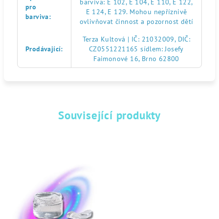
barviva: E 102, E 104, E 110, E 122,
pro
E 124, E 129. Mohou nepříznivě
barviva
:
ovlivňovat činnost a pozornost dětí
Terza Kultová | IČ: 21032009, DIČ:
Prodávající
:
CZ0551221165 sídlem: Josefy
Faimonové 16, Brno 62800
Související produkty