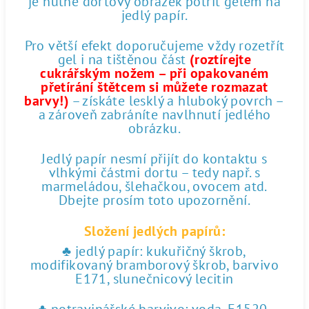
je nutné dortový obrázek potřít gelem na
jedlý papír.
Pro větší efekt doporučujeme vždy rozetřít
gel i na tištěnou část
(roztírejte
cukrářským nožem – při opakovaném
přetírání štětcem si můžete rozmazat
barvy!)
– získáte lesklý a hluboký povrch –
a zároveň zabráníte navlhnutí jedlého
obrázku.
Jedlý papír nesmí přijít do kontaktu s
vlhkými částmi dortu – tedy např. s
marmeládou, šlehačkou, ovocem atd.
Dbejte prosím toto upozornění.
Složení jedlých papírů:
♣ jedlý papír: kukuřičný škrob,
modifikovaný bramborový škrob, barvivo
E171, slunečnicový lecitin