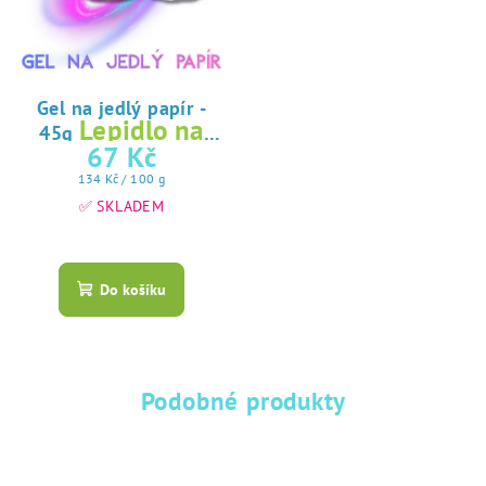
Gel na jedlý papír -
Lepidlo na
45g
jedlý papír
67 Kč
Měrná
134 Kč / 100 g
cena:
✅ SKLADEM
Průměrné
hodnocení
produktu
Do košíku
je
5,0
z
5
hvězdiček.
Podobné produkty