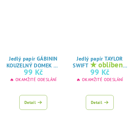
Jedlý papír GÁBININ
Jedlý papír TAYLOR
★
★ oblíbený
KOUZELNÝ DOMEK
SWIFT
oblíbený tisk na
tisk na jedlý
99 Kč
99 Kč
jedlý papír
papír
🔥 OKAMŽITÉ ODESLÁNÍ
🔥 OKAMŽITÉ ODESLÁNÍ
Detail
Detail