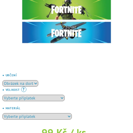
● URČENÍ
?
● VELIKOST
● MATERIÁL
99 Kč
/ ks