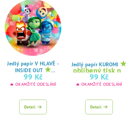
★
Jedlý papír V HLAVĚ -
Jedlý papír KUROMI
★
oblíbený tisk na
INSIDE OUT
oblíbený tisk na
99 Kč
99 Kč
jedlý papír
jedlý papír
🔥 OKAMŽITÉ ODESLÁNÍ
🔥 OKAMŽITÉ ODESLÁNÍ
Detail
Detail