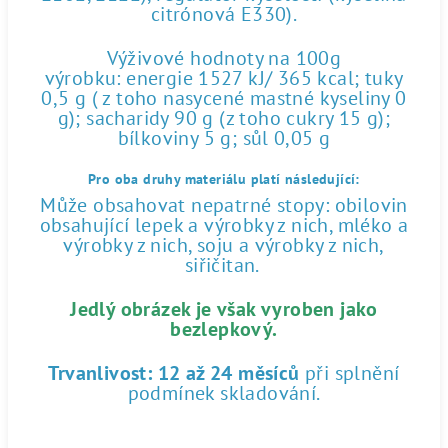
citrónová E330).
Výživové hodnoty na 100g
výrobku: energie 1527 kJ/ 365 kcal; tuky
0,5 g ( z toho nasycené mastné kyseliny 0
g); sacharidy 90 g (z toho cukry 15 g);
bílkoviny 5 g; sůl 0,05 g
Pro oba druhy materiálu platí následující:
Může obsahovat nepatrné stopy: obilovin
obsahující lepek a výrobky z nich, mléko a
výrobky z nich, soju a výrobky z nich,
siřičitan.
Jedlý obrázek je však vyroben jako
bezlepkový.
Trvanlivost:
12 až 24 měsíců
při splnění
podmínek skladování.