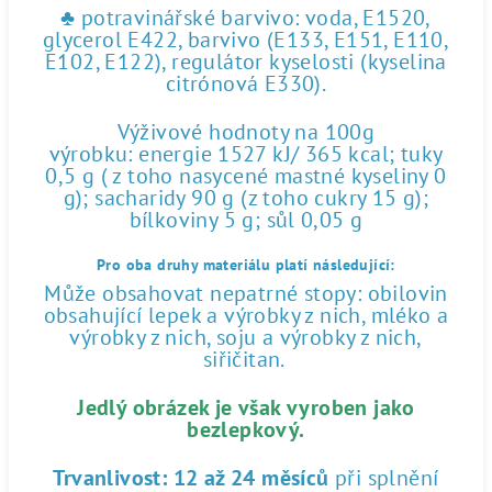
♣ potravinářské barvivo: voda, E1520,
glycerol E422, barvivo (E133, E151, E110,
E102, E122), regulátor kyselosti (kyselina
citrónová E330).
Výživové hodnoty na 100g
výrobku: energie 1527 kJ/ 365 kcal; tuky
0,5 g ( z toho nasycené mastné kyseliny 0
g); sacharidy 90 g (z toho cukry 15 g);
bílkoviny 5 g; sůl 0,05 g
Pro oba druhy materiálu platí následující:
Může obsahovat nepatrné stopy: obilovin
obsahující lepek a výrobky z nich, mléko a
výrobky z nich, soju a výrobky z nich,
siřičitan.
Jedlý obrázek je však vyroben jako
bezlepkový.
Trvanlivost:
12 až 24 měsíců
při splnění