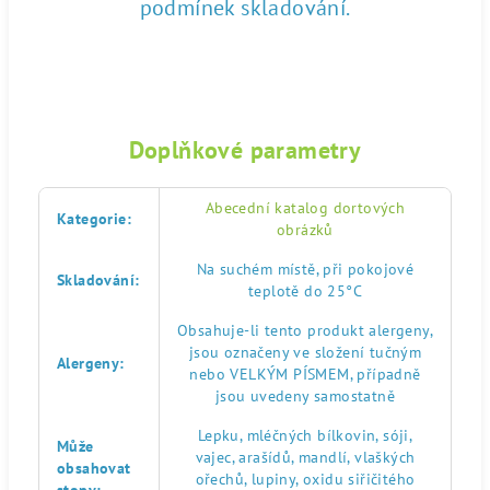
podmínek skladování.
Doplňkové parametry
Abecední katalog dortových
Kategorie
:
obrázků
Na suchém místě, při pokojové
Skladování
:
teplotě do 25°C
Obsahuje-li tento produkt alergeny,
jsou označeny ve složení tučným
Alergeny
:
nebo VELKÝM PÍSMEM, případně
jsou uvedeny samostatně
Lepku, mléčných bílkovin, sóji,
Může
vajec, arašídů, mandlí, vlaškých
obsahovat
ořechů, lupiny, oxidu siřičitého