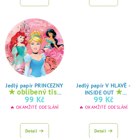
Jedlý papír PRINCEZNY
Jedlý papír V HLAVĚ -
★ oblíbený tisk
★
INSIDE OUT
na jedlý papír
oblíbený tisk na
99 Kč
99 Kč
jedlý papír
🔥 OKAMŽITÉ ODESLÁNÍ
🔥 OKAMŽITÉ ODESLÁNÍ
Detail
Detail