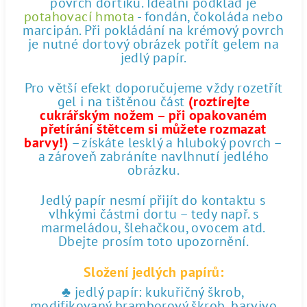
povrch dortíku. Ideální podklad je
potahovací hmota
- fondán, čokoláda nebo
marcipán. Při pokládání na krémový povrch
je nutné dortový obrázek potřít gelem na
jedlý papír.
Pro větší efekt doporučujeme vždy rozetřít
gel i na tištěnou část
(roztírejte
cukrářským nožem – při opakovaném
přetírání štětcem si můžete rozmazat
barvy!)
– získáte lesklý a hluboký povrch –
a zároveň zabráníte navlhnutí jedlého
obrázku.
Jedlý papír nesmí přijít do kontaktu s
vlhkými částmi dortu – tedy např. s
marmeládou, šlehačkou, ovocem atd.
Dbejte prosím toto upozornění.
Složení jedlých papírů:
♣ jedlý papír: kukuřičný škrob,
modifikovaný bramborový škrob, barvivo