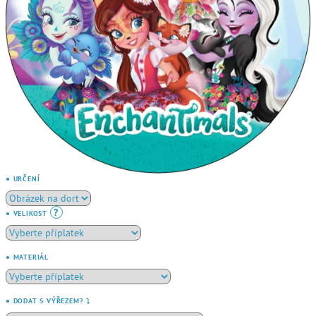
● URČENÍ
?
● VELIKOST
● MATERIÁL
● DODAT S VÝŘEZEM? ⤵️