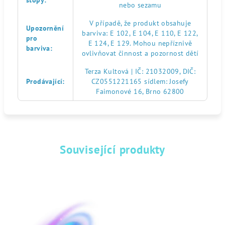
stopy
:
nebo sezamu
V případě, že produkt obsahuje
Upozornění
barviva: E 102, E 104, E 110, E 122,
pro
E 124, E 129. Mohou nepříznivě
barviva
:
ovlivňovat činnost a pozornost dětí
Terza Kultová | IČ: 21032009, DIČ:
Prodávající
:
CZ0551221165 sídlem: Josefy
Faimonové 16, Brno 62800
Související produkty