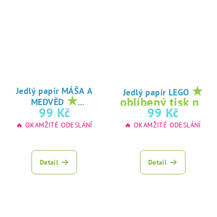
★
Jedlý papír MÁŠA A
Jedlý papír LEGO
★
oblíbený tisk na
MEDVĚD
oblíbený tisk na
99 Kč
99 Kč
jedlý papír
jedlý papír
🔥 OKAMŽITÉ ODESLÁNÍ
🔥 OKAMŽITÉ ODESLÁNÍ
Detail
Detail