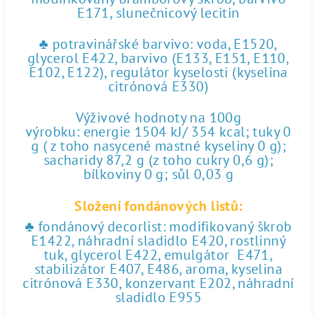
E171, slunečnicový lecitin
♣ potravinářské barvivo: voda, E1520,
glycerol E422, barvivo (E133, E151, E110,
E102, E122), regulátor kyselosti (kyselina
citrónová E330)
Výživové hodnoty na 100g
výrobku: energie 1504 kJ/ 354 kcal; tuky 0
g ( z toho nasycené mastné kyseliny 0 g);
sacharidy 87,2 g (z toho cukry 0,6 g);
bílkoviny 0 g; sůl 0,03 g
Složení fondánových listů:
♣ fondánový decorlist: modifikovaný škrob
E1422, náhradní sladidlo E420, rostlinný
tuk, glycerol E422, emulgátor E471,
stabilizátor E407, E486, aroma, kyselina
citrónová E330, konzervant E202, náhradní
sladidlo E955