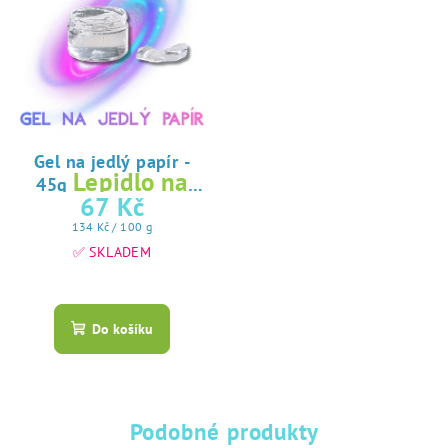
Gel na jedlý papír -
Lepidlo na
45g
jedlý papír
67 Kč
Měrná
134 Kč / 100 g
cena:
✅ SKLADEM
Průměrné
hodnocení
produktu
Do košíku
je
5,0
z
5
hvězdiček.
Podobné produkty