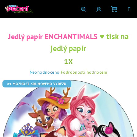
Přejít
na
obsah
Nákupní
Hledat
Přihlášení
♥ tisk na
Jedlý papír ENCHANTIMALS
košík
jedlý papír
1X
Průměrné
Neohodnoceno
Podrobnosti hodnocení
hodnocení
produktu
✂️ MOŽNOST KRUHOVÉHO VÝŘEZU
je
0,0
z
5
hvězdiček.