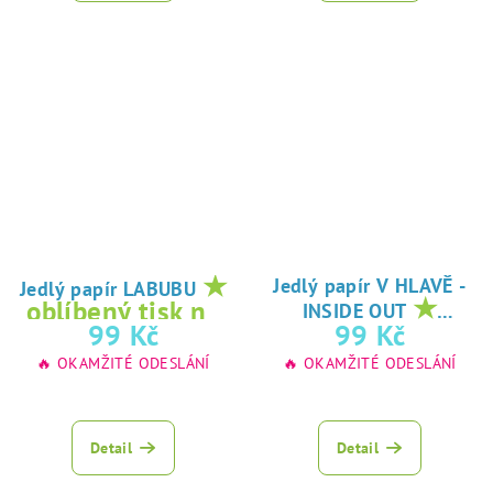
★
Jedlý papír V HLAVĚ -
Jedlý papír LABUBU
★
oblíbený tisk na
INSIDE OUT
oblíbený tisk na
99 Kč
99 Kč
jedlý papír
jedlý papír
🔥 OKAMŽITÉ ODESLÁNÍ
🔥 OKAMŽITÉ ODESLÁNÍ
Detail
Detail