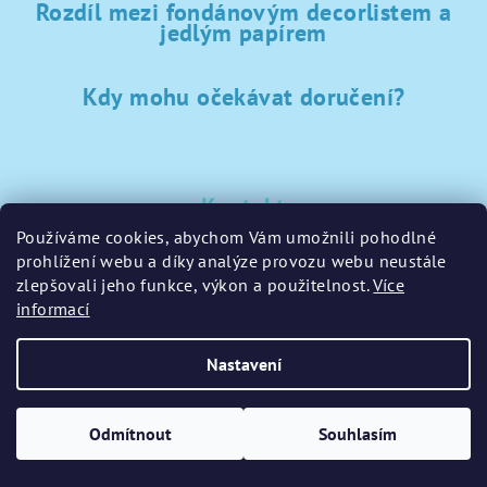
Rozdíl mezi fondánovým decorlistem a
jedlým papírem
Kdy mohu očekávat doručení?
Kontakt
Používáme cookies, abychom Vám umožnili pohodlné
sklad
@
sladke-potreby.cz
prohlížení webu a díky analýze provozu webu neustále
+420 797728283
zlepšovali jeho funkce, výkon a použitelnost.
Více
informací
Nastavení
Copyright 2026
GamaPečení.cz
. Všechna práva vyhrazena.
Upravit nastavení cookies
Odmítnout
Souhlasím
Vytvořil Shoptet