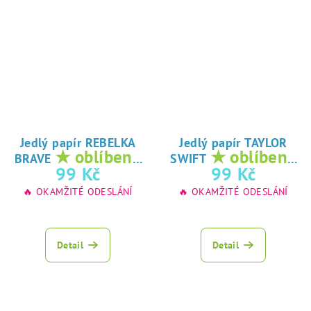
Jedlý papír REBELKA
Jedlý papír TAYLOR
★ oblíbený
★ oblíbený
BRAVE
SWIFT
tisk na jedlý
tisk na jedlý
99 Kč
99 Kč
papír
papír
🔥 OKAMŽITÉ ODESLÁNÍ
🔥 OKAMŽITÉ ODESLÁNÍ
Detail
Detail