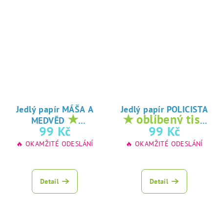
Jedlý papír MÁŠA A
Jedlý papír POLICISTA
★
★ oblíbený tisk
MEDVĚD
oblíbený tisk na
na jedlý papír
99 Kč
99 Kč
jedlý papír
🔥 OKAMŽITÉ ODESLÁNÍ
🔥 OKAMŽITÉ ODESLÁNÍ
Detail
Detail