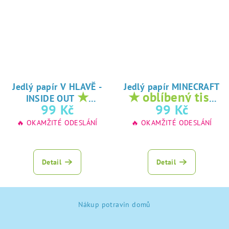
Jedlý papír V HLAVĚ -
Jedlý papír MINECRAFT
★
★ oblíbený tisk
INSIDE OUT
oblíbený tisk na
na jedlý papír
99 Kč
99 Kč
jedlý papír
🔥 OKAMŽITÉ ODESLÁNÍ
🔥 OKAMŽITÉ ODESLÁNÍ
Detail
Detail
Z
Nákup potravin domů
á
p