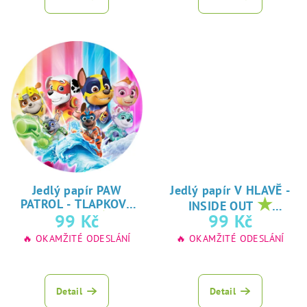
Jedlý papír PAW
Jedlý papír V HLAVĚ -
★
PATROL - TLAPKOVÁ
INSIDE OUT
★
oblíbený tisk na
99 Kč
99 Kč
PATROLA
oblíbený tisk na
jedlý papír
🔥 OKAMŽITÉ ODESLÁNÍ
🔥 OKAMŽITÉ ODESLÁNÍ
jedlý papír
Detail
Detail