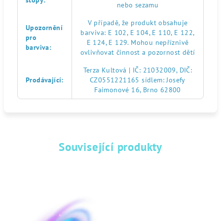
stopy
:
nebo sezamu
V případě, že produkt obsahuje
Upozornění
barviva: E 102, E 104, E 110, E 122,
pro
E 124, E 129. Mohou nepříznivě
barviva
:
ovlivňovat činnost a pozornost dětí
Terza Kultová | IČ: 21032009, DIČ:
Prodávající
:
CZ0551221165 sídlem: Josefy
Faimonové 16, Brno 62800
Související produkty