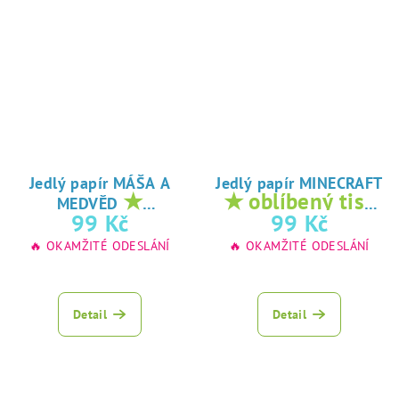
Jedlý papír MÁŠA A
Jedlý papír MINECRAFT
★
★ oblíbený tisk
MEDVĚD
oblíbený tisk na
na jedlý papír
99 Kč
99 Kč
jedlý papír
🔥 OKAMŽITÉ ODESLÁNÍ
🔥 OKAMŽITÉ ODESLÁNÍ
Detail
Detail