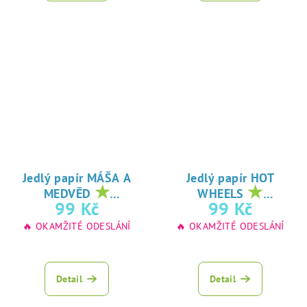
Jedlý papír MÁŠA A
Jedlý papír HOT
★
★
MEDVĚD
WHEELS
oblíbený tisk na
oblíbený tisk na
99 Kč
99 Kč
jedlý papír
jedlý papír
🔥 OKAMŽITÉ ODESLÁNÍ
🔥 OKAMŽITÉ ODESLÁNÍ
Detail
Detail