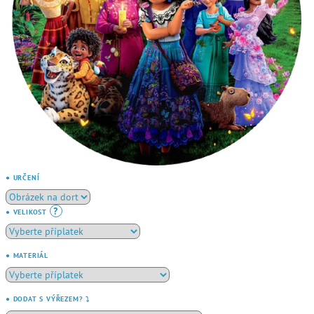
● URČENÍ
?
● VELIKOST
● MATERIÁL
● DODAT S VÝŘEZEM? ⤵️