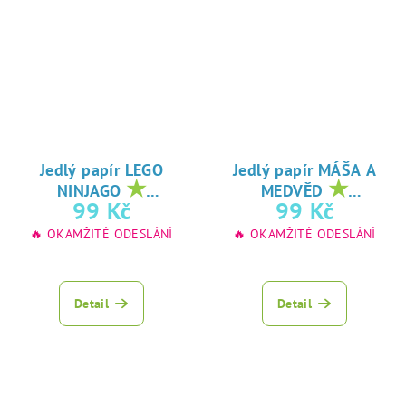
Jedlý papír LEGO
Jedlý papír MÁŠA A
★
★
NINJAGO
MEDVĚD
oblíbený tisk na
oblíbený tisk na
99 Kč
99 Kč
jedlý papír
jedlý papír
🔥 OKAMŽITÉ ODESLÁNÍ
🔥 OKAMŽITÉ ODESLÁNÍ
Detail
Detail