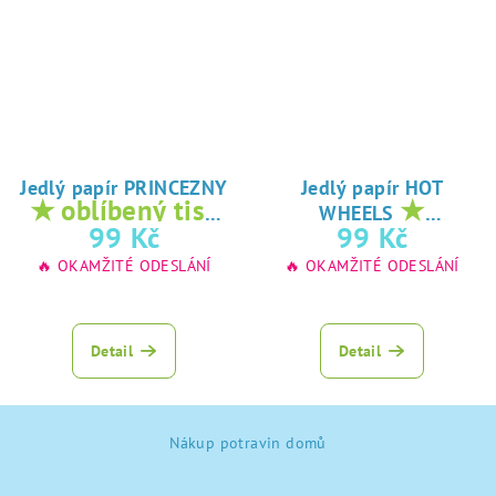
Jedlý papír PRINCEZNY
Jedlý papír HOT
★ oblíbený tisk
★
WHEELS
na jedlý papír
oblíbený tisk na
99 Kč
99 Kč
jedlý papír
🔥 OKAMŽITÉ ODESLÁNÍ
🔥 OKAMŽITÉ ODESLÁNÍ
Detail
Detail
Z
Nákup potravin domů
á
p