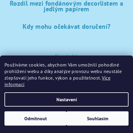
Rozdíl mezi fondánovým decorlistem a
jedlým papírem
Kdy mohu očekávat doručení?
Kontakt
Používáme cookies, abychom Vám umožnili pohodlné
sklad
@
sladke-potreby.cz
prohlížení webu a díky analýze provozu webu neustále
+420 797728283
zlepšovali jeho funkce, výkon a použitelnost.
Více
informací
Nastavení
Copyright 2026
GamaPečení.cz
. Všechna práva vyhrazena.
Upravit nastavení cookies
Odmítnout
Souhlasím
Vytvořil Shoptet