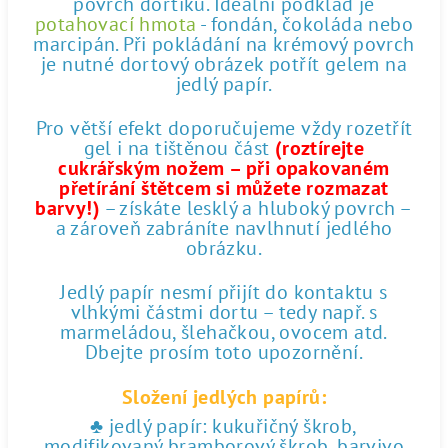
povrch dortíku. Ideální podklad je
potahovací hmota
- fondán, čokoláda nebo
marcipán. Při pokládání na krémový povrch
je nutné dortový obrázek potřít gelem na
jedlý papír.
Pro větší efekt doporučujeme vždy rozetřít
gel i na tištěnou část
(roztírejte
cukrářským nožem – při opakovaném
přetírání štětcem si můžete rozmazat
barvy!)
– získáte lesklý a hluboký povrch –
a zároveň zabráníte navlhnutí jedlého
obrázku.
Jedlý papír nesmí přijít do kontaktu s
vlhkými částmi dortu – tedy např. s
marmeládou, šlehačkou, ovocem atd.
Dbejte prosím toto upozornění.
Složení jedlých papírů:
♣ jedlý papír: kukuřičný škrob,
modifikovaný bramborový škrob, barvivo