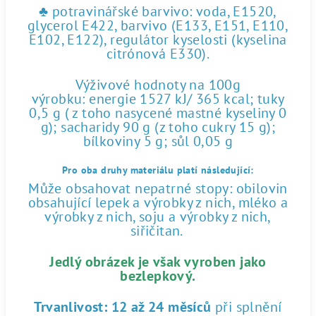
♣ potravinářské barvivo: voda, E1520,
glycerol E422, barvivo (E133, E151, E110,
E102, E122), regulátor kyselosti (kyselina
citrónová E330).
Výživové hodnoty na 100g
výrobku: energie 1527 kJ/ 365 kcal; tuky
0,5 g ( z toho nasycené mastné kyseliny 0
g); sacharidy 90 g (z toho cukry 15 g);
bílkoviny 5 g; sůl 0,05 g
Pro oba druhy materiálu platí následující:
Může obsahovat nepatrné stopy: obilovin
obsahující lepek a výrobky z nich, mléko a
výrobky z nich, soju a výrobky z nich,
siřičitan.
Jedlý obrázek je však vyroben jako
bezlepkový.
Trvanlivost:
12 až 24 měsíců
při splnění