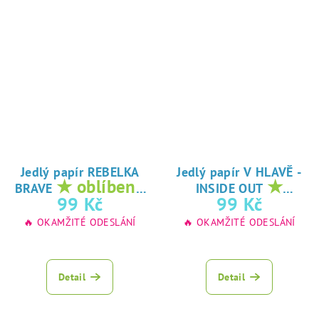
Jedlý papír REBELKA
Jedlý papír V HLAVĚ -
★ oblíbený
★
BRAVE
INSIDE OUT
tisk na jedlý
oblíbený tisk na
99 Kč
99 Kč
papír
jedlý papír
🔥 OKAMŽITÉ ODESLÁNÍ
🔥 OKAMŽITÉ ODESLÁNÍ
Detail
Detail