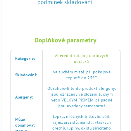
podmínek skladování.
Doplňkové parametry
Abecední katalog dortových
Kategorie
:
obrázků
Na suchém místě, při pokojové
Skladování
:
teplotě do 25°C
Obsahuje-li tento produkt alergeny,
jsou označeny ve složení tučným
Alergeny
:
nebo VELKÝM PÍSMEM, případně
jsou uvedeny samostatně
Lepku, mléčných bílkovin, sóji,
Může
vajec, arašídů, mandlí, vlaškých
obsahovat
ořechů, lupiny, oxidu siřičitého