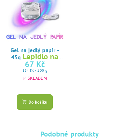
Gel na jedlý papír -
Lepidlo na
45g
jedlý papír
67 Kč
Měrná
134 Kč / 100 g
cena:
✅ SKLADEM
Průměrné
hodnocení
produktu
Do košíku
je
5,0
z
5
hvězdiček.
Podobné produkty