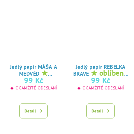
Jedlý papír MÁŠA A
Jedlý papír REBELKA
★
★ oblíbený
MEDVĚD
BRAVE
oblíbený tisk na
tisk na jedlý
99 Kč
99 Kč
jedlý papír
papír
🔥 OKAMŽITÉ ODESLÁNÍ
🔥 OKAMŽITÉ ODESLÁNÍ
Detail
Detail