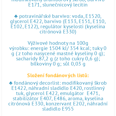
E171, slunečnicový lecitin
♣ potravinářské barvivo: voda, E1520,
glycerol E422, barvivo (E133, E151, E110,
E102, E122), regulátor kyselosti (kyselina
citrónová E330)
Výživové hodnoty na 100g
výrobku: energie 1504 kJ/ 354 kcal; tuky 0
g ( z toho nasycené mastné kyseliny 0 g);
sacharidy 87,2 g (z toho cukry 0,6 g);
bílkoviny 0 g; sůl 0,03 g
Složení fondánových listů:
♣ fondánový decorlist: modifikovaný škrob
E1422, náhradní sladidlo E420, rostlinný
tuk, glycerol E422, emulgátor E471,
stabilizátor E407, E486, aroma, kyselina
citrónová E330, konzervant E202, náhradní
sladidlo E955