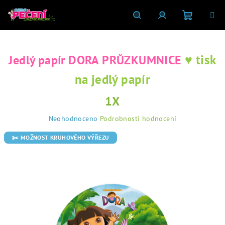
Přejít
na
obsah
Nákupní
Hledat
Přihlášení
♥ tisk
Jedlý papír DORA PRŮZKUMNICE
košík
na jedlý papír
1X
Průměrné
Neohodnoceno
Podrobnosti hodnocení
hodnocení
produktu
✂️ MOŽNOST KRUHOVÉHO VÝŘEZU
je
0,0
z
5
hvězdiček.