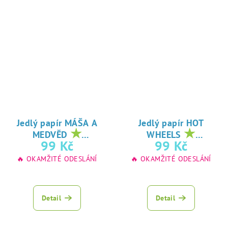
Jedlý papír MÁŠA A
Jedlý papír HOT
★
★
MEDVĚD
WHEELS
oblíbený tisk na
oblíbený tisk na
99 Kč
99 Kč
jedlý papír
jedlý papír
🔥 OKAMŽITÉ ODESLÁNÍ
🔥 OKAMŽITÉ ODESLÁNÍ
Detail
Detail