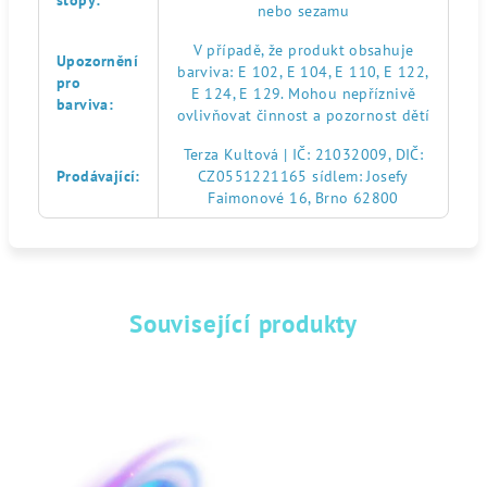
stopy
:
nebo sezamu
V případě, že produkt obsahuje
Upozornění
barviva: E 102, E 104, E 110, E 122,
pro
E 124, E 129. Mohou nepříznivě
barviva
:
ovlivňovat činnost a pozornost dětí
Terza Kultová | IČ: 21032009, DIČ:
Prodávající
:
CZ0551221165 sídlem: Josefy
Faimonové 16, Brno 62800
Související produkty