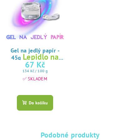
Gel na jedlý papír -
Lepidlo na
45g
jedlý papír
67 Kč
Měrná
134 Kč / 100 g
cena:
✅ SKLADEM
Průměrné
hodnocení
produktu
Do košíku
je
5,0
z
5
hvězdiček.
Podobné produkty