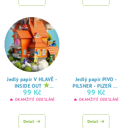
Jedlý papír V HLAVĚ -
Jedlý papír PIVO -
★
★
INSIDE OUT
PILSNER - PLZEŇ
oblíbený tisk na
oblíbený tisk na
99 Kč
99 Kč
jedlý papír
jedlý papír
🔥 OKAMŽITÉ ODESLÁNÍ
🔥 OKAMŽITÉ ODESLÁNÍ
Detail
Detail