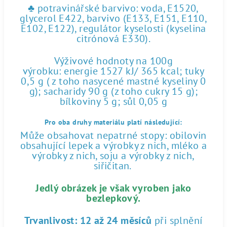
♣ potravinářské barvivo: voda, E1520,
glycerol E422, barvivo (E133, E151, E110,
E102, E122), regulátor kyselosti (kyselina
citrónová E330).
Výživové hodnoty na 100g
výrobku: energie 1527 kJ/ 365 kcal; tuky
0,5 g ( z toho nasycené mastné kyseliny 0
g); sacharidy 90 g (z toho cukry 15 g);
bílkoviny 5 g; sůl 0,05 g
Pro oba druhy materiálu platí následující:
Může obsahovat nepatrné stopy: obilovin
obsahující lepek a výrobky z nich, mléko a
výrobky z nich, soju a výrobky z nich,
siřičitan.
Jedlý obrázek je však vyroben jako
bezlepkový.
Trvanlivost:
12 až 24 měsíců
při splnění