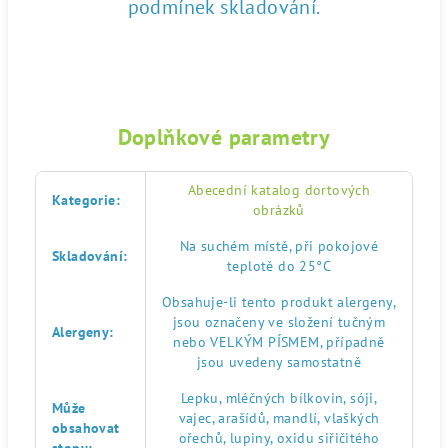
podmínek skladování.
Doplňkové parametry
Abecední katalog dortových
Kategorie
:
obrázků
Na suchém místě, při pokojové
Skladování
:
teplotě do 25°C
Obsahuje-li tento produkt alergeny,
jsou označeny ve složení tučným
Alergeny
:
nebo VELKÝM PÍSMEM, případně
jsou uvedeny samostatně
Lepku, mléčných bílkovin, sóji,
Může
vajec, arašídů, mandlí, vlaškých
obsahovat
ořechů, lupiny, oxidu siřičitého