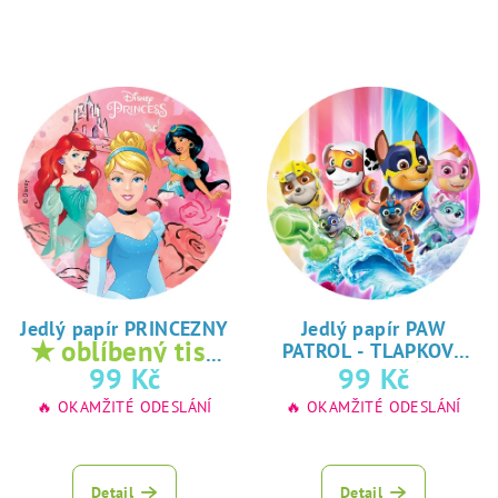
Jedlý papír PRINCEZNY
Jedlý papír PAW
★ oblíbený tisk
PATROL - TLAPKOVÁ
★
na jedlý papír
99 Kč
99 Kč
PATROLA
oblíbený tisk na
🔥 OKAMŽITÉ ODESLÁNÍ
🔥 OKAMŽITÉ ODESLÁNÍ
jedlý papír
Detail
Detail