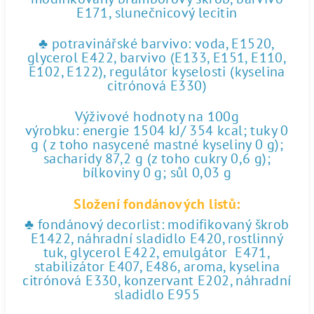
E171, slunečnicový lecitin
♣ potravinářské barvivo: voda, E1520,
glycerol E422, barvivo (E133, E151, E110,
E102, E122), regulátor kyselosti (kyselina
citrónová E330)
Výživové hodnoty na 100g
výrobku: energie 1504 kJ/ 354 kcal; tuky 0
g ( z toho nasycené mastné kyseliny 0 g);
sacharidy 87,2 g (z toho cukry 0,6 g);
bílkoviny 0 g; sůl 0,03 g
Složení fondánových listů:
♣ fondánový decorlist: modifikovaný škrob
E1422, náhradní sladidlo E420, rostlinný
tuk, glycerol E422, emulgátor E471,
stabilizátor E407, E486, aroma, kyselina
citrónová E330, konzervant E202, náhradní
sladidlo E955