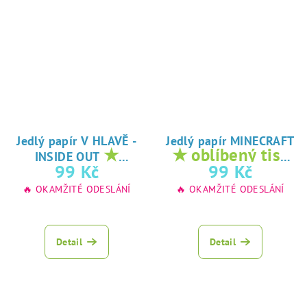
Jedlý papír V HLAVĚ -
Jedlý papír MINECRAFT
★
★ oblíbený tisk
INSIDE OUT
oblíbený tisk na
na jedlý papír
99 Kč
99 Kč
jedlý papír
🔥 OKAMŽITÉ ODESLÁNÍ
🔥 OKAMŽITÉ ODESLÁNÍ
Detail
Detail