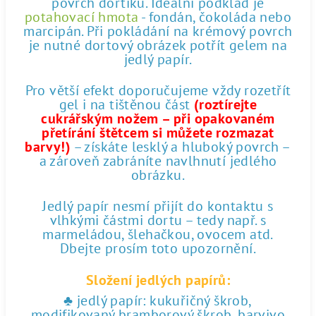
povrch dortíku. Ideální podklad je
potahovací hmota
- fondán, čokoláda nebo
marcipán. Při pokládání na krémový povrch
je nutné dortový obrázek potřít gelem na
jedlý papír.
Pro větší efekt doporučujeme vždy rozetřít
gel i na tištěnou část
(roztírejte
cukrářským nožem – při opakovaném
přetírání štětcem si můžete rozmazat
barvy!)
– získáte lesklý a hluboký povrch –
a zároveň zabráníte navlhnutí jedlého
obrázku.
Jedlý papír nesmí přijít do kontaktu s
vlhkými částmi dortu – tedy např. s
marmeládou, šlehačkou, ovocem atd.
Dbejte prosím toto upozornění.
Složení jedlých papírů:
♣ jedlý papír: kukuřičný škrob,
modifikovaný bramborový škrob, barvivo