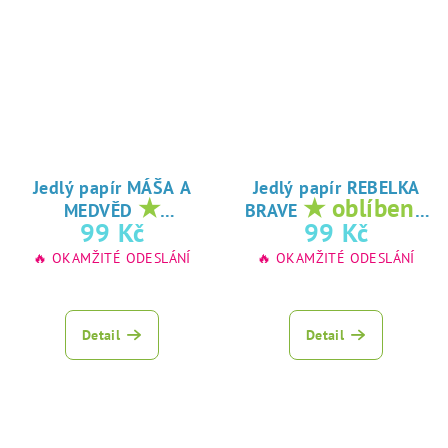
Jedlý papír MÁŠA A
Jedlý papír REBELKA
★
★ oblíbený
MEDVĚD
BRAVE
oblíbený tisk na
tisk na jedlý
99 Kč
99 Kč
jedlý papír
papír
🔥 OKAMŽITÉ ODESLÁNÍ
🔥 OKAMŽITÉ ODESLÁNÍ
Detail
Detail