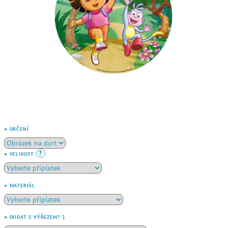
● URČENÍ
?
● VELIKOST
● MATERIÁL
● DODAT S VÝŘEZEM? ⤵️