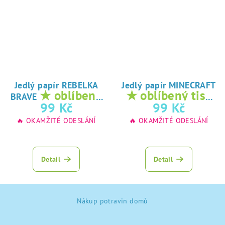
Jedlý papír REBELKA
Jedlý papír MINECRAFT
★ oblíbený
★ oblíbený tisk
BRAVE
tisk na jedlý
na jedlý papír
99 Kč
99 Kč
papír
🔥 OKAMŽITÉ ODESLÁNÍ
🔥 OKAMŽITÉ ODESLÁNÍ
Detail
Detail
Z
Nákup potravin domů
á
p