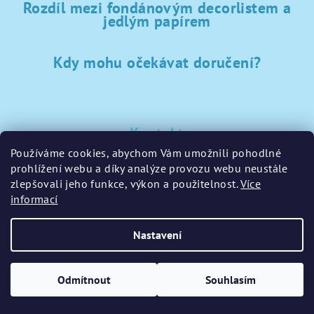
Rozdíl mezi fondánovým decorlistem a
jedlým papírem
Kdy mohu očekávat doručení?
Kontakt
Používáme cookies, abychom Vám umožnili pohodlné
sklad
@
sladke-potreby.cz
prohlížení webu a díky analýze provozu webu neustále
+420 797728283
zlepšovali jeho funkce, výkon a použitelnost.
Více
informací
Nastavení
Copyright 2026
GamaPečení.cz
. Všechna práva vyhrazena.
Upravit nastavení cookies
Odmítnout
Souhlasím
Vytvořil Shoptet