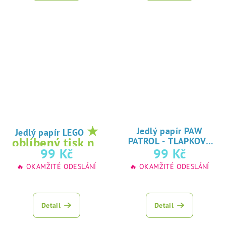
★
Jedlý papír PAW
Jedlý papír LEGO
oblíbený tisk na
PATROL - TLAPKOVÁ
★
99 Kč
99 Kč
jedlý papír
PATROLA
oblíbený tisk na
🔥 OKAMŽITÉ ODESLÁNÍ
🔥 OKAMŽITÉ ODESLÁNÍ
jedlý papír
Detail
Detail