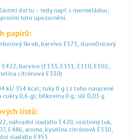
 částmi dortu – tedy např. s marmeládou,
 prosím toto upozornění.
h papírů:
amborový škrob, barvivo E171, slunečnicový
l E422, barvivo (E133, E151, E110, E102,
yselina citrónová E330)
 kJ/ 354 kcal; tuky 0 g ( z toho nasycené
 cukry 0,6 g); bílkoviny 0 g; sůl 0,03 g
vých listů:
2, náhradní sladidlo E420, rostlinný tuk,
07, E486, aroma, kyselina citrónová E330,
dní sladidlo E955