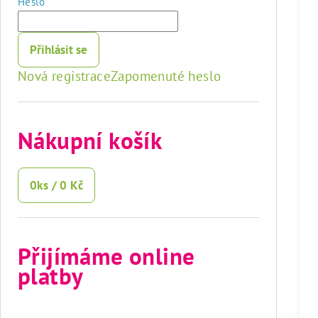
Heslo
Přihlásit se
Nová registrace
Zapomenuté heslo
Nákupní košík
0
ks /
0 Kč
Přijímáme online
platby