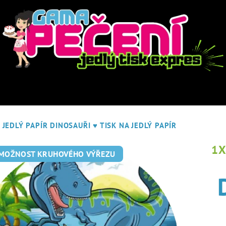
JEDLÝ PAPÍR DINOSAUŘI
♥ TISK NA JEDLÝ PAPÍR
1
 MOŽNOST KRUHOVÉHO VÝŘEZU