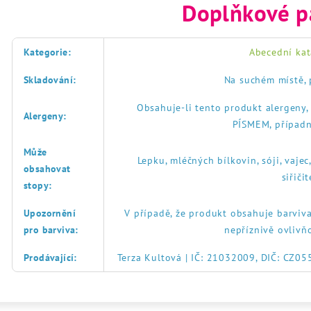
Doplňkové p
Kategorie
:
Abecední kat
Skladování
:
Na suchém místě, 
Obsahuje-li tento produkt alergeny
Alergeny
:
PÍSMEM, případn
Může
Lepku, mléčných bílkovin, sóji, vajec
obsahovat
siřič
stopy
:
Upozornění
V případě, že produkt obsahuje barviva
pro barviva
:
nepříznivě ovlivň
Prodávající
:
Terza Kultová | IČ: 21032009, DIČ: CZ0