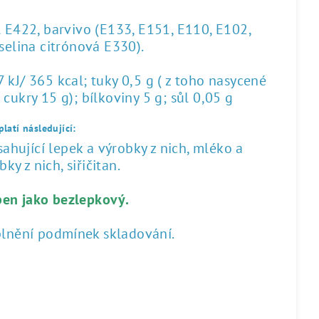
l E422, barvivo (E133, E151, E110, E102,
yselina citrónová E330).
kJ/ 365 kcal; tuky 0,5 g ( z toho nasycené
 cukry 15 g); bílkoviny 5 g; sůl 0,05 g
latí následující:
hující lepek a výrobky z nich, mléko a
ky z nich, siřičitan.
ben jako bezlepkový.
plnění podmínek skladování.