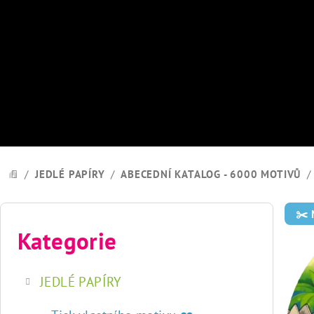
Přejít
na
obsah
/
JEDLÉ PAPÍRY
/
ABECEDNÍ KATALOG - 6000 MOTIVŮ
/
DOMŮ
P
✂️
o
Kategorie
Přeskočit
kategorie
s
JEDLÉ PAPÍRY
t