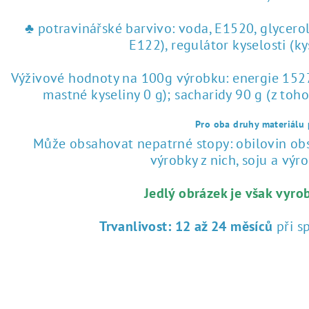
♣ potravinářské barvivo: voda, E1520, glycero
E122), regulátor kyselosti (k
Výživové hodnoty na 100g výrobku: energie 1527 
mastné kyseliny 0 g); sacharidy 90 g (z toho
Pro oba druhy materiálu p
Může obsahovat nepatrné stopy: obilovin obsa
výrobky z nich, soju a výrob
Jedlý obrázek je však vyro
Trvanlivost:
12 až 24 měsíců
při s