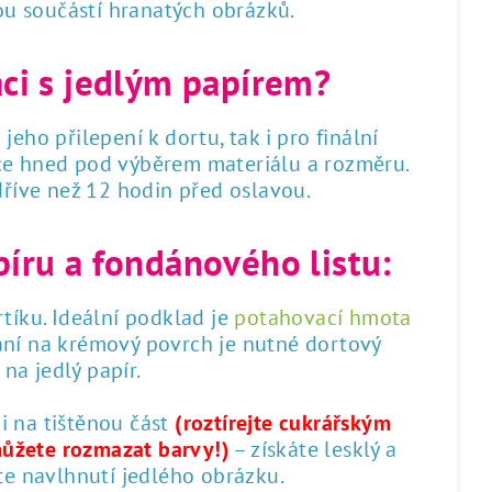
sou součástí hranatých obrázků.
áci s jedlým papírem?
 jeho přilepení k dortu, tak i pro finální
dce hned pod výběrem materiálu a rozměru.
 dříve než 12 hodin před oslavou.
píru a fondánového listu:
tíku. Ideální podklad je
potahovací hmota
ání na krémový povrch je nutné dortový
na jedlý papír.
 i na tištěnou část
(roztírejte cukrářským
můžete rozmazat barvy!)
– získáte lesklý a
te navlhnutí jedlého obrázku.