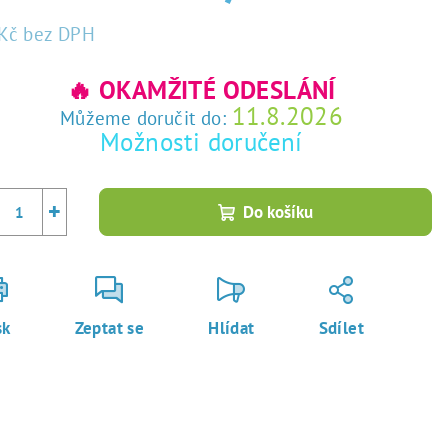
Kč
bez DPH
rná
a:
🔥 OKAMŽITÉ ODESLÁNÍ
11.8.2026
Můžeme doručit do:
Možnosti doručení
+
Do košíku
sk
Zeptat se
Hlídat
Sdílet