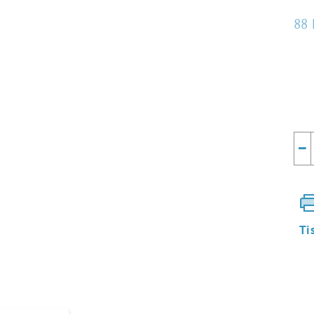
88 
Mě
cen
−
Ti