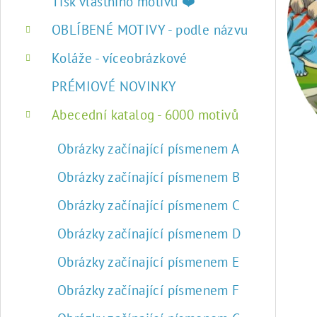
r
Tisk vlastního motivu ❤️
a
OBLÍBENÉ MOTIVY - podle názvu
n
Koláže - víceobrázkové
n
PRÉMIOVÉ NOVINKY
í
Abecední katalog - 6000 motivů
p
Obrázky začínající písmenem A
a
Obrázky začínající písmenem B
n
Obrázky začínající písmenem C
e
Obrázky začínající písmenem D
l
Obrázky začínající písmenem E
Obrázky začínající písmenem F