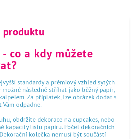
s produktu
 - co a kdy můžete
at?
nejvyšší standardy a prémiový vzhled sytých
 je možné následně stříhat jako běžný papír,
alpelem. Za příplatek, lze obrázek dodat s
st Vám odpadne.
ruhu, obdržíte dekorace na cupcakes, nebo
é kapacity listu papíru. Počet dekoračních
. Dekorační kolečka nemusí být součástí