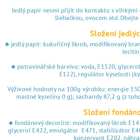
♥ tisk na jedlý papír
Jedlý papír nesmí přijít do kontaktu s vlhkými
šlehačkou, ovocem atd. Dbejte
 tisk na jedlý papír
Složení jedlýc
♣ jedlý papír: kukuřičný škrob, modifikovaný br
lecitin
♣ potravinářské barvivo: voda, E1520, glycero
E122), regulátor kyselosti (k
Výživové hodnoty na 100g výrobku: energie 1504
mastné kyseliny 0 g); sacharidy 87,2 g (z toho
Složení fondáno
♣ fondánový decorlist: modifikovaný škrob E142
glycerol E422, emulgátor E471, stabilizátor E4
konzervant E202, náhra