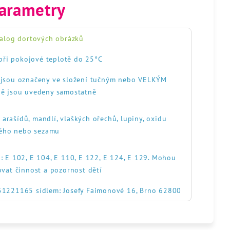
arametry
alog dortových obrázků
při pokojové teplotě do 25°C
, jsou označeny ve složení tučným nebo VELKÝM
ě jsou uvedeny samostatně
, arašídů, mandlí, vlaškých ořechů, lupiny, oxidu
itého nebo sezamu
: E 102, E 104, E 110, E 122, E 124, E 129. Mohou
ovat činnost a pozornost dětí
551221165 sídlem: Josefy Faimonové 16, Brno 62800