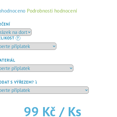
ůměrné
ohodnoceno
Podrobnosti hodnocení
dnocení
duktu
RČENÍ
ELIKOST
?
zdiček.
ATERIÁL
ODAT S VÝŘEZEM? ⤵️
99 Kč
/ Ks