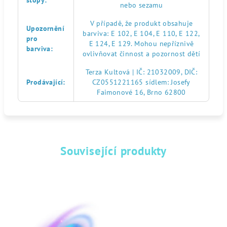
stopy
:
nebo sezamu
V případě, že produkt obsahuje
Upozornění
barviva: E 102, E 104, E 110, E 122,
pro
E 124, E 129. Mohou nepříznivě
barviva
:
ovlivňovat činnost a pozornost dětí
Terza Kultová | IČ: 21032009, DIČ:
Prodávající
:
CZ0551221165 sídlem: Josefy
Faimonové 16, Brno 62800
Související produkty