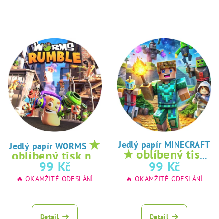
★
Jedlý papír MINECRAFT
Jedlý papír WORMS
★ oblíbený tisk
oblíbený tisk na
na jedlý papír
99 Kč
99 Kč
jedlý papír
🔥 OKAMŽITÉ ODESLÁNÍ
🔥 OKAMŽITÉ ODESLÁNÍ
Detail
Detail