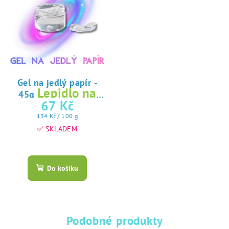
Gel na jedlý papír -
Lepidlo na
45g
jedlý papír
67 Kč
Měrná
134 Kč / 100 g
cena:
✅ SKLADEM
Průměrné
hodnocení
produktu
Do košíku
je
5,0
z
5
hvězdiček.
Podobné produkty