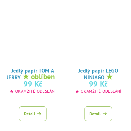
Jedlý papír TOM A
Jedlý papír LEGO
★ oblíbený
★
JERRY
NINJAGO
tisk na jedlý
oblíbený tisk na
99 Kč
99 Kč
papír
jedlý papír
🔥 OKAMŽITÉ ODESLÁNÍ
🔥 OKAMŽITÉ ODESLÁNÍ
Detail
Detail