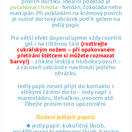
povrch dortíku. Ideální podklad je
potahovací hmota
- fondán, čokoláda nebo
marcipán. Při pokládání na krémový povrch
je nutné dortový obrázek potřít gelem na
jedlý papír.
Pro větší efekt doporučujeme vždy rozetřít
gel i na tištěnou část
(roztírejte
cukrářským nožem – při opakovaném
přetírání štětcem si můžete rozmazat
barvy!)
– získáte lesklý a hluboký povrch –
a zároveň zabráníte navlhnutí jedlého
obrázku.
Jedlý papír nesmí přijít do kontaktu s
vlhkými částmi dortu – tedy např. s
marmeládou, šlehačkou, ovocem atd.
Dbejte prosím toto upozornění.
Složení jedlých papírů:
♣ jedlý papír: kukuřičný škrob,
modifikovaný bramborový škrob, barvivo