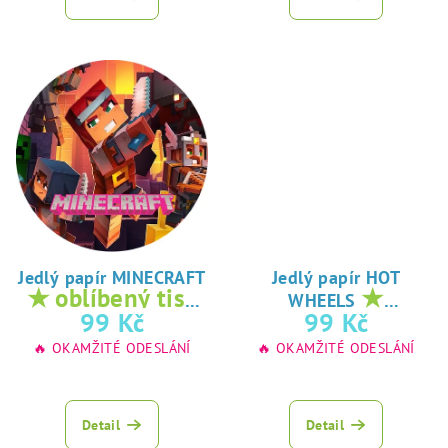
Jedlý papír MINECRAFT
Jedlý papír HOT
★ oblíbený tisk
★
WHEELS
na jedlý papír
oblíbený tisk na
99 Kč
99 Kč
jedlý papír
🔥 OKAMŽITÉ ODESLÁNÍ
🔥 OKAMŽITÉ ODESLÁNÍ
Detail
Detail