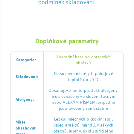
podmínek skladování.
Doplňkové parametry
Abecední katalog dortových
Kategorie
:
obrázků
Na suchém místě, při pokojové
Skladování
:
teplotě do 25°C
Obsahuje-li tento produkt alergeny,
jsou označeny ve složení tučným
Alergeny
:
nebo VELKÝM PÍSMEM, případně
jsou uvedeny samostatně
Lepku, mléčných bílkovin, sóji,
Může
vajec, arašídů, mandlí, vlaškých
obsahovat
ořechů, lupiny, oxidu siřičitého