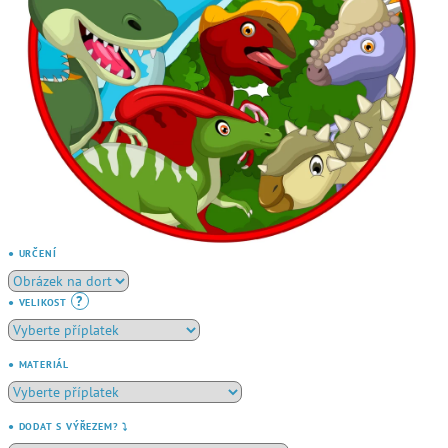
● URČENÍ
?
● VELIKOST
● MATERIÁL
● DODAT S VÝŘEZEM? ⤵️