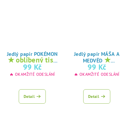
Jedlý papír POKÉMON
Jedlý papír MÁŠA A
★ oblíbený tisk
★
MEDVĚD
na jedlý papír
oblíbený tisk na
99 Kč
99 Kč
jedlý papír
🔥 OKAMŽITÉ ODESLÁNÍ
🔥 OKAMŽITÉ ODESLÁNÍ
Detail
Detail