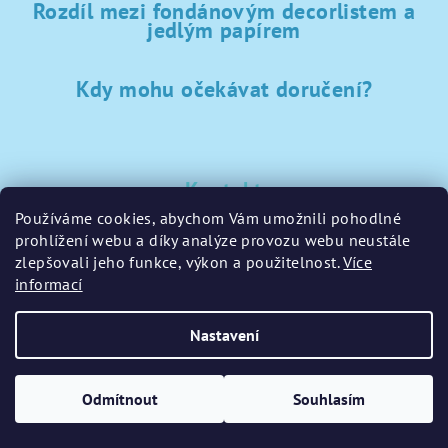
Rozdíl mezi fondánovým decorlistem a
jedlým papírem
Kdy mohu očekávat doručení?
Kontakt
Používáme cookies, abychom Vám umožnili pohodlné
sklad
@
sladke-potreby.cz
prohlížení webu a díky analýze provozu webu neustále
+420 797728283
zlepšovali jeho funkce, výkon a použitelnost.
Více
informací
Nastavení
Copyright 2026
GamaPečení.cz
. Všechna práva vyhrazena.
Upravit nastavení cookies
Odmítnout
Souhlasím
Vytvořil Shoptet