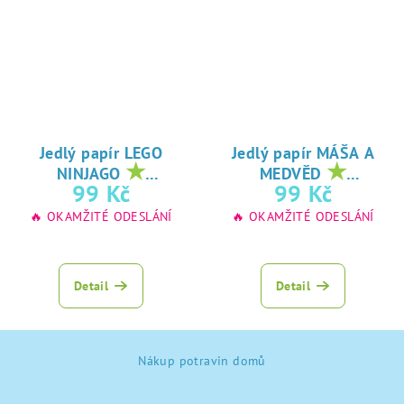
Jedlý papír LEGO
Jedlý papír MÁŠA A
★
★
NINJAGO
MEDVĚD
oblíbený tisk na
oblíbený tisk na
99 Kč
99 Kč
jedlý papír
jedlý papír
🔥 OKAMŽITÉ ODESLÁNÍ
🔥 OKAMŽITÉ ODESLÁNÍ
Detail
Detail
Z
Nákup potravin domů
á
p