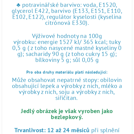
♣ potravinářské barvivo: voda, E1520,
glycerol E422, barvivo (E133, E151, E110,
E102, E122), regulátor kyselosti (kyselina
citrónová E330).
Výživové hodnoty na 100g
výrobku: energie 1527 kJ/ 365 kcal; tuky
0,5 g ( z toho nasycené mastné kyseliny 0
g); sacharidy 90 g (z toho cukry 15 g);
bílkoviny 5 g; sůl 0,05 g
Pro oba druhy materiálu platí následující:
Může obsahovat nepatrné stopy: obilovin
obsahující lepek a výrobky z nich, mléko a
výrobky z nich, soju a výrobky z nich,
siřičitan.
Jedlý obrázek je však vyroben jako
bezlepkový.
Trvanlivost:
12 až 24 měsíců
při splnění