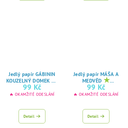
Jedlý papír GÁBININ
Jedlý papír MÁŠA A
★
★
KOUZELNÝ DOMEK
MEDVĚD
oblíbený tisk na
oblíbený tisk na
99 Kč
99 Kč
jedlý papír
jedlý papír
🔥 OKAMŽITÉ ODESLÁNÍ
🔥 OKAMŽITÉ ODESLÁNÍ
Detail
Detail