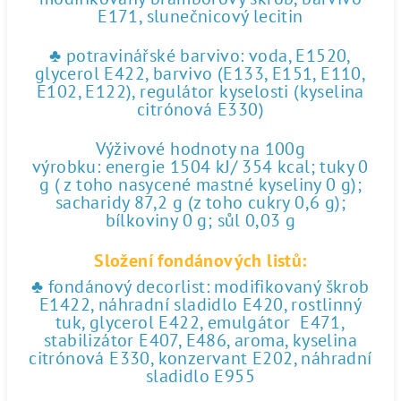
E171, slunečnicový lecitin
♣ potravinářské barvivo: voda, E1520,
glycerol E422, barvivo (E133, E151, E110,
E102, E122), regulátor kyselosti (kyselina
citrónová E330)
Výživové hodnoty na 100g
výrobku: energie 1504 kJ/ 354 kcal; tuky 0
g ( z toho nasycené mastné kyseliny 0 g);
sacharidy 87,2 g (z toho cukry 0,6 g);
bílkoviny 0 g; sůl 0,03 g
Složení fondánových listů:
♣ fondánový decorlist: modifikovaný škrob
E1422, náhradní sladidlo E420, rostlinný
tuk, glycerol E422, emulgátor E471,
stabilizátor E407, E486, aroma, kyselina
citrónová E330, konzervant E202, náhradní
sladidlo E955