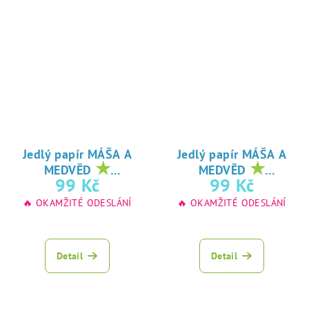
Jedlý papír MÁŠA A
Jedlý papír MÁŠA A
★
★
MEDVĚD
MEDVĚD
oblíbený tisk na
oblíbený tisk na
99 Kč
99 Kč
jedlý papír
jedlý papír
🔥 OKAMŽITÉ ODESLÁNÍ
🔥 OKAMŽITÉ ODESLÁNÍ
Detail
Detail