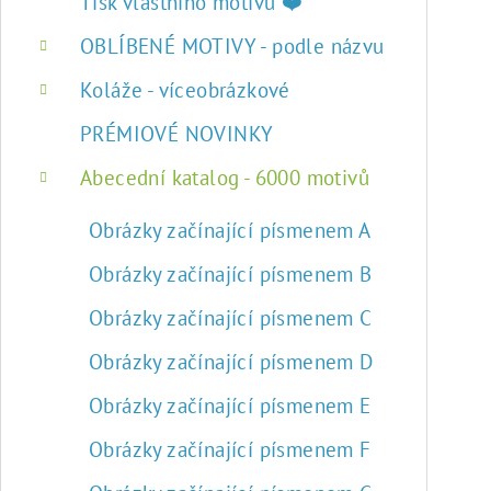
r
Tisk vlastního motivu ❤️
a
OBLÍBENÉ MOTIVY - podle názvu
n
Koláže - víceobrázkové
n
PRÉMIOVÉ NOVINKY
í
Abecední katalog - 6000 motivů
p
Obrázky začínající písmenem A
a
Obrázky začínající písmenem B
n
Obrázky začínající písmenem C
e
Obrázky začínající písmenem D
l
Obrázky začínající písmenem E
Obrázky začínající písmenem F