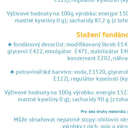
♥ tisk na jedlý papír
Výživové hodnoty na 100g výrobku: energie 1504
 tisk na jedlý papír
mastné kyseliny 0 g); sacharidy 87,2 g (z toho
Složení fondáno
♣ fondánový decorlist: modifikovaný škrob E142
glycerol E422, emulgátor E471, stabilizátor E4
konzervant E202, náhra
♣ potravinářské barvivo: voda, E1520, glycero
E122), regulátor kyselosti (k
Výživové hodnoty na 100g výrobku: energie 1527 
mastné kyseliny 0 g); sacharidy 90 g (z toho
Pro oba druhy materiálu p
Může obsahovat nepatrné stopy: obilovin obsa
výrobky z nich, soju a výrob