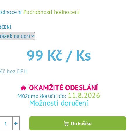
ůměrné
odnocení
Podrobnosti hodnocení
dnocení
duktu
RČENÍ
99 Kč
/ Ks
zdiček.
Kč bez DPH
rná
a:
🔥 OKAMŽITÉ ODESLÁNÍ
11.8.2026
Můžeme doručit do:
Možnosti doručení
+
Do košíku