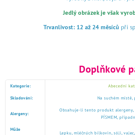
Jedlý obrázek je však vyro
Trvanlivost:
12 až 24 měsíců
při s
Doplňkové p
Kategorie
:
Abecední kat
Skladování
:
Na suchém místě, 
Obsahuje-li tento produkt alergeny
Alergeny
:
PÍSMEM, případn
Může
Lepku, mléčných bílkovin, sóji, vajec