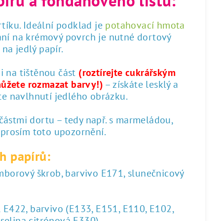
píru a fondánového listu:
tíku. Ideální podklad je
potahovací hmota
ání na krémový povrch je nutné dortový
na jedlý papír.
 i na tištěnou část
(roztírejte cukrářským
můžete rozmazat barvy!)
– získáte lesklý a
te navlhnutí jedlého obrázku.
 částmi dortu – tedy např. s marmeládou,
 prosím toto upozornění.
h papírů:
amborový škrob, barvivo E171, slunečnicový
l E422, barvivo (E133, E151, E110, E102,
yselina citrónová E330)