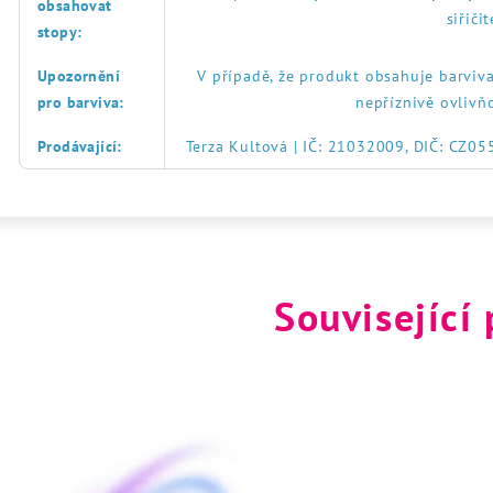
obsahovat
siřič
stopy
:
Upozornění
V případě, že produkt obsahuje barviva
pro barviva
:
nepříznivě ovlivň
Prodávající
:
Terza Kultová | IČ: 21032009, DIČ: CZ0
Související