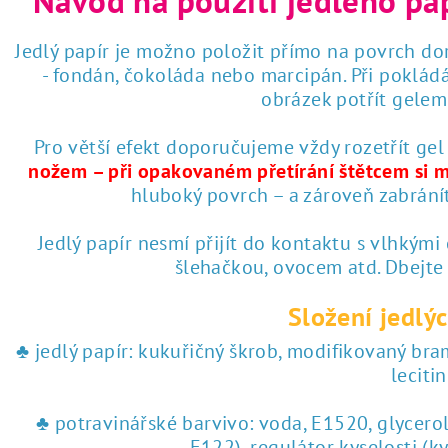
Návod na použití jedlého pa
Jedlý papír je možno položit přímo na povrch dor
- fondán, čokoláda nebo marcipán. Při poklád
obrázek potřít gelem 
Pro větší efekt doporučujeme vždy rozetřít gel
nožem – při opakovaném přetírání štětcem si 
hluboký povrch – a zároveň zabrání
Jedlý papír nesmí přijít do kontaktu s vlhkými
šlehačkou, ovocem atd. Dbejte
Složení jedlýc
♣ jedlý papír: kukuřičný škrob, modifikovaný br
lecitin
♣ potravinářské barvivo: voda, E1520, glycero
E122), regulátor kyselosti (k