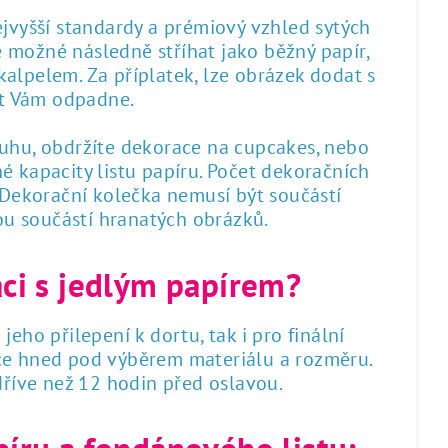
nejvyšší standardy a prémiový vzhled sytých
 je možné následně stříhat jako běžný papír,
alpelem. Za příplatek, lze obrázek dodat s
st Vám odpadne.
ruhu, obdržíte dekorace na cupcakes, nebo
é kapacity listu papíru. Počet dekoračních
. Dekorační kolečka nemusí být součástí
sou součástí hranatých obrázků.
áci s jedlým papírem?
 jeho přilepení k dortu, tak i pro finální
dce hned pod výběrem materiálu a rozměru.
 dříve než 12 hodin před oslavou.