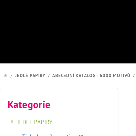
Přejít
na
obsah
/
JEDLÉ PAPÍRY
/
ABECEDNÍ KATALOG - 6000 MOTIVŮ
/
DOMŮ
P
o
Kategorie
Přeskočit
kategorie
s
JEDLÉ PAPÍRY
t