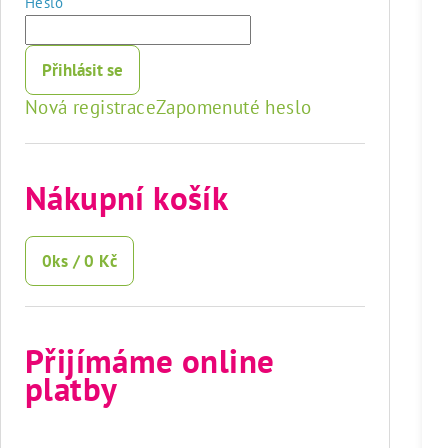
Heslo
Přihlásit se
Nová registrace
Zapomenuté heslo
Nákupní košík
0
ks /
0 Kč
Přijímáme online
platby