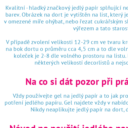
Kvalitní - hladký značkový jedlý papír splňující 
barev. Obrázek na dort je vytištěn na list, který
v omezené míře ohýbat, nebo řezat cukrářským sk
výřezem a tato staro
V případě zvolení velikosti 12-29 cm ve tvaru k
na bok dortu o průměru cca 4,5 cm a to dle voln
koleček je 2-8 dle volného prostoru na listu
některých velikostí decorlistů a nej
Na co si dát pozor při pr
Vždy používejte gel na jedlý papír a to jak pro
potření jedlého papíru. Gel najdete vždy v nabí
Nikdy neaplikujte jedlý papír na dort,