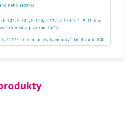
itého nebo sezamu
: E 102, E 104, E 110, E 122, E 124, E 129. Mohou
ovat činnost a pozornost dětí
551221165 sídlem: Josefy Faimonové 16, Brno 62800
 produkty