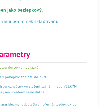
ben jako bezlepkový.
plnění podmínek skladování.
arametry
alog dortových obrázků
při pokojové teplotě do 25°C
, jsou označeny ve složení tučným nebo VELKÝM
ě jsou uvedeny samostatně
, arašídů, mandlí, vlaškých ořechů, lupiny, oxidu