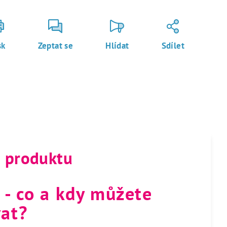
sk
Zeptat se
Hlídat
Sdílet
s produktu
 - co a kdy můžete
at?