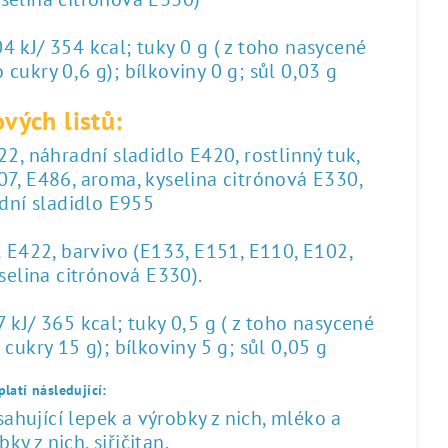
 kJ/ 354 kcal; tuky 0 g ( z toho nasycené
 cukry 0,6 g); bílkoviny 0 g; sůl 0,03 g
vých listů:
2, náhradní sladidlo E420, rostlinný tuk,
07, E486, aroma, kyselina citrónová E330,
dní sladidlo E955
l E422, barvivo (E133, E151, E110, E102,
yselina citrónová E330).
kJ/ 365 kcal; tuky 0,5 g ( z toho nasycené
 cukry 15 g); bílkoviny 5 g; sůl 0,05 g
latí následující:
hující lepek a výrobky z nich, mléko a
ky z nich, siřičitan.